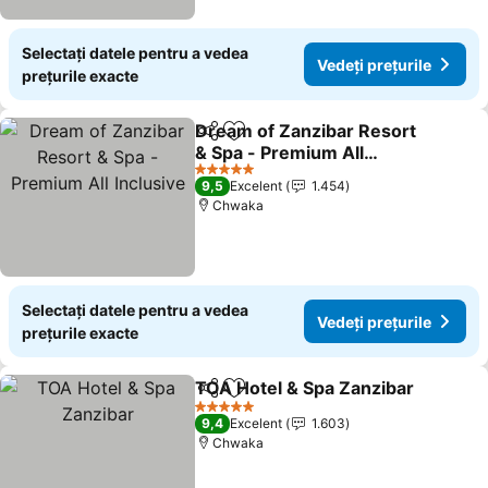
Selectați datele pentru a vedea
Vedeți prețurile
prețurile exacte
Dream of Zanzibar Resort
Distribuiți
Adăugaţi la favorite
& Spa - Premium All
Inclusive
5 Stele
9,5
Excelent
1.454
Chwaka
Selectați datele pentru a vedea
Vedeți prețurile
prețurile exacte
TOA Hotel & Spa Zanzibar
Distribuiți
Adăugaţi la favorite
5 Stele
9,4
Excelent
1.603
Chwaka