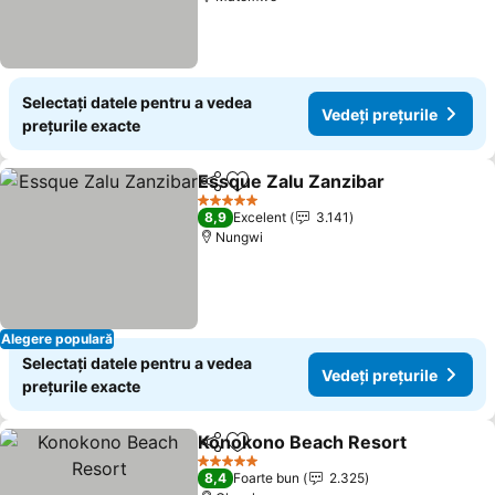
Selectați datele pentru a vedea
Vedeți prețurile
prețurile exacte
Essque Zalu Zanzibar
Distribuiți
Adăugaţi la favorite
5 Stele
8,9
Excelent
3.141
Nungwi
Alegere populară
Selectați datele pentru a vedea
Vedeți prețurile
prețurile exacte
Konokono Beach Resort
Distribuiți
Adăugaţi la favorite
5 Stele
8,4
Foarte bun
2.325