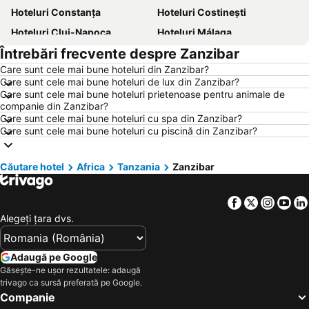
Hoteluri Constanța
Hoteluri Costinești
Hoteluri Cluj-Napoca
Hoteluri Málaga
Întrebări frecvente despre Zanzibar
Hoteluri Benidorm
Hoteluri Neptun
Care sunt cele mai bune hoteluri din Zanzibar?
Hoteluri Durrës
Hoteluri Alicante
Care sunt cele mai bune hoteluri de lux din Zanzibar?
Hoteluri Atena
Hoteluri Rimini
Care sunt cele mai bune hoteluri prietenoase pentru animale de
companie din Zanzibar?
Hoteluri Nisa
Hoteluri Viena
Care sunt cele mai bune hoteluri cu spa din Zanzibar?
Care sunt cele mai bune hoteluri cu piscină din Zanzibar?
Hoteluri Paris
Hoteluri Chalkidiki
Hoteluri România
Hoteluri Costa Brava
Căutare hotel
Africa
Tanzania
Zanzibar
Hoteluri Litoral Bulgaria
Hoteluri Bulgaria
Hoteluri Attica
Hoteluri Italia
Facebook
Twitter
Insta
Yo
Hoteluri Austria
Hoteluri Croaţia
Alegeţi ţara dvs.
Hoteluri Mallorca
Hoteluri Macedonia centrală
Hoteluri Sardinia
Hoteluri Phu Quoc
Adaugă pe Google
Găsește-ne ușor rezultatele: adaugă
Hoteluri Insula Aegina
Hoteluri Europa
trivago ca sursă preferată pe Google.
Hoteluri Albania
Hoteluri Madrid
Companie