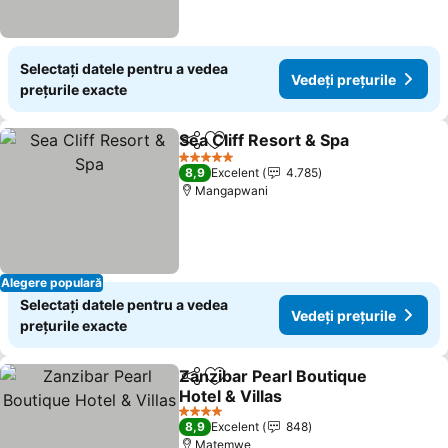
Selectați datele pentru a vedea
Vedeți prețurile
prețurile exacte
Sea Cliff Resort & Spa
Distribuiți
Adăugaţi la favorite
5 Stele
8,9
Excelent
4.785
Mangapwani
Alegere populară
Selectați datele pentru a vedea
Vedeți prețurile
prețurile exacte
Zanzibar Pearl Boutique
Distribuiți
Adăugaţi la favorite
Hotel & Villas
4 Stele
8,9
Excelent
848
Matemwe