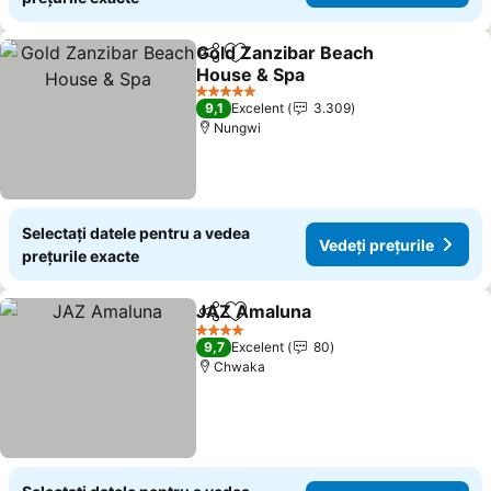
Gold Zanzibar Beach
Distribuiți
Adăugaţi la favorite
House & Spa
5 Stele
9,1
Excelent
3.309
Nungwi
Selectați datele pentru a vedea
Vedeți prețurile
prețurile exacte
JAZ Amaluna
Distribuiți
Adăugaţi la favorite
4 Stele
9,7
Excelent
80
Chwaka