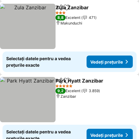
Zula Zanzibar
Distribuiți
Adăugaţi la favorite
3 Stele
8,8
Excelent
471
Makunduchi
Selectați datele pentru a vedea
Vedeți prețurile
prețurile exacte
Park Hyatt Zanzibar
Distribuiți
Adăugaţi la favorite
5 Stele
9,2
Excelent
3.859
Zanzibar
Selectați datele pentru a vedea
Vedeți prețurile
prețurile exacte