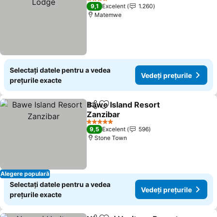
4 Stele
9,1
Excelent
1.260
Matemwe
Selectați datele pentru a vedea
Vedeți prețurile
prețurile exacte
Bawe Island Resort
Distribuiți
Adăugaţi la favorite
Zanzibar
5 Stele
9,5
Excelent
596
Stone Town
Alegere populară
Selectați datele pentru a vedea
Vedeți prețurile
prețurile exacte