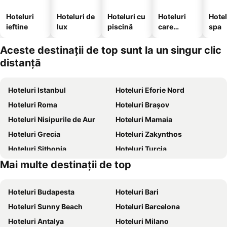
Hoteluri
Hoteluri de
Hoteluri cu
Hoteluri
Hotel
ieftine
lux
piscină
care
spa
acceptă
animale
Aceste destinații de top sunt la un singur clic
distanță
Hoteluri Istanbul
Hoteluri Eforie Nord
Hoteluri Roma
Hoteluri Brașov
Hoteluri Nisipurile de Aur
Hoteluri Mamaia
Hoteluri Grecia
Hoteluri Zakynthos
Hoteluri Sithonia
Hoteluri Turcia
Mai multe destinații de top
Hoteluri Corfu
Hoteluri Thassos
Hoteluri Budapesta
Hoteluri Bari
Hoteluri Sunny Beach
Hoteluri Barcelona
Hoteluri Antalya
Hoteluri Milano