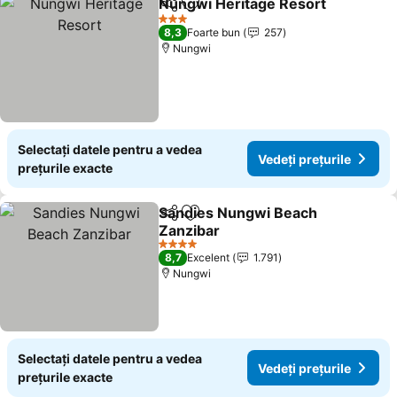
Nungwi Heritage Resort
Distribuiți
Adăugaţi la favorite
3 Stele
8,3
Foarte bun
257
Nungwi
Selectați datele pentru a vedea
Vedeți prețurile
prețurile exacte
Sandies Nungwi Beach
Distribuiți
Adăugaţi la favorite
Zanzibar
4 Stele
8,7
Excelent
1.791
Nungwi
Selectați datele pentru a vedea
Vedeți prețurile
prețurile exacte