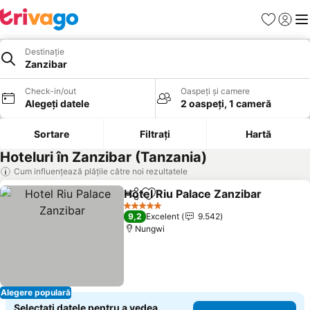
Favorite
Conect
Men
Destinație
Zanzibar
Check-in/out
Oaspeți și camere
Alegeți datele
2 oaspeți, 1 cameră
Sortare
Filtrați
Hartă
Hoteluri în Zanzibar (Tanzania)
Cum influențează plățile către noi rezultatele
Hotel Riu Palace Zanzibar
Distribuiți
Adăugaţi la favorite
5 Stele
9,2
Excelent
9.542
Nungwi
Alegere populară
Selectați datele pentru a vedea