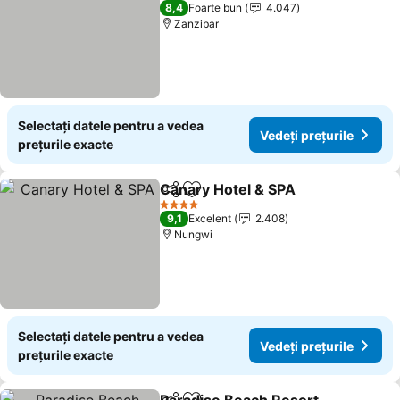
4 Stele
8,4
Foarte bun
4.047
Zanzibar
Selectați datele pentru a vedea
Vedeți prețurile
prețurile exacte
Canary Hotel & SPA
Distribuiți
Adăugaţi la favorite
4 Stele
9,1
Excelent
2.408
Nungwi
Selectați datele pentru a vedea
Vedeți prețurile
prețurile exacte