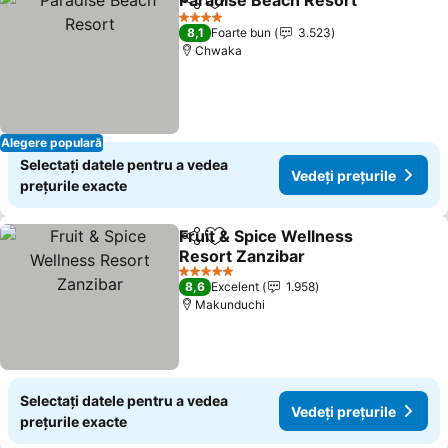
Paradise Beach Resort
Distribuiți
Adăugaţi la favorite
4 Stele
8,1
Foarte bun
3.523
Chwaka
Alegere populară
Selectați datele pentru a vedea
Vedeți prețurile
prețurile exacte
Fruit & Spice Wellness
Distribuiți
Adăugaţi la favorite
Resort Zanzibar
5 Stele
8,6
Excelent
1.958
Makunduchi
Selectați datele pentru a vedea
Vedeți prețurile
prețurile exacte