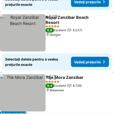
Vedeți prețurile
prețurile exacte
Royal Zanzibar Beach
Distribuiți
Adăugaţi la favorite
Resort
5 Stele
8,8
Excelent
6.037
Nungwi
Selectați datele pentru a vedea
Vedeți prețurile
prețurile exacte
The Mora Zanzibar
Distribuiți
Adăugaţi la favorite
5 Stele
9,4
Excelent
6.729
Matemwe
Alegere populară