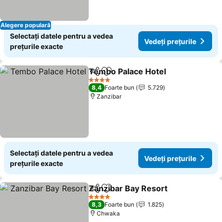
Alegere populară
Selectați datele pentru a vedea
Vedeți prețurile
prețurile exacte
Tembo Palace Hotel
Distribuiți
Adăugaţi la favorite
4 Stele
8,4
Foarte bun
5.729
Zanzibar
Selectați datele pentru a vedea
Vedeți prețurile
prețurile exacte
Zanzibar Bay Resort
Distribuiți
Adăugaţi la favorite
4 Stele
8,3
Foarte bun
1.825
Chwaka