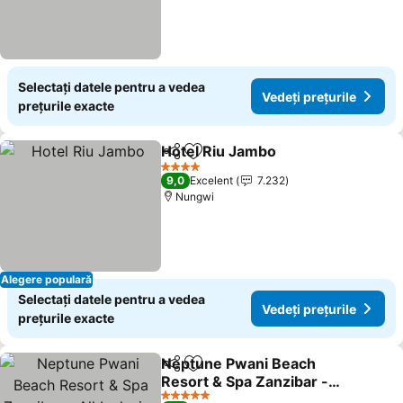
Selectați datele pentru a vedea
Vedeți prețurile
prețurile exacte
Hotel Riu Jambo
Distribuiți
Adăugaţi la favorite
4 Stele
9,0
Excelent
7.232
Nungwi
Alegere populară
Selectați datele pentru a vedea
Vedeți prețurile
prețurile exacte
Neptune Pwani Beach
Distribuiți
Adăugaţi la favorite
Resort & Spa Zanzibar -
All Inclusive
5 Stele