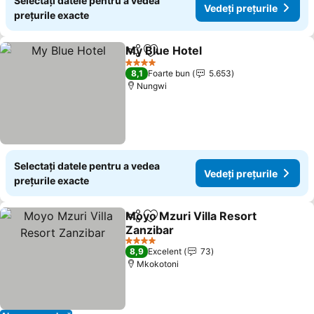
Selectați datele pentru a vedea
Vedeți prețurile
prețurile exacte
My Blue Hotel
Distribuiți
Adăugaţi la favorite
4 Stele
8,1
Foarte bun
5.653
Nungwi
Selectați datele pentru a vedea
Vedeți prețurile
prețurile exacte
Moyo Mzuri Villa Resort
Distribuiți
Adăugaţi la favorite
Zanzibar
4 Stele
8,9
Excelent
73
Mkokotoni