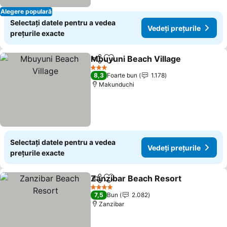
Alegere populară
Selectați datele pentru a vedea
Vedeți prețurile
prețurile exacte
Mbuyuni Beach Village
Distribuiți
Adăugaţi la favorite
3 Stele
8,3
Foarte bun
1.178
Makunduchi
Selectați datele pentru a vedea
Vedeți prețurile
prețurile exacte
Zanzibar Beach Resort
Distribuiți
Adăugaţi la favorite
4 Stele
7,5
Bun
2.082
Zanzibar