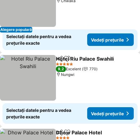
Chwaka
Alegere populară
Selectați datele pentru a vedea
Vedeți prețurile
prețurile exacte
Hotel Riu Palace Swahili
Distribuiți
Adăugaţi la favorite
5 Stele
9,2
Excelent
770
Nungwi
Selectați datele pentru a vedea
Vedeți prețurile
prețurile exacte
Dhow Palace Hotel
Distribuiți
Adăugaţi la favorite