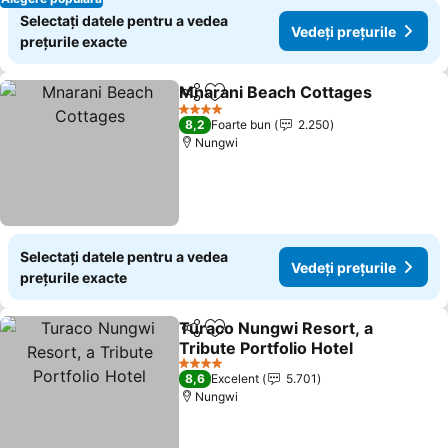
Selectați datele pentru a vedea
Vedeți prețurile
prețurile exacte
Mnarani Beach Cottages
Distribuiți
Adăugaţi la favorite
4 Stele
8,2
Foarte bun
2.250
Nungwi
Selectați datele pentru a vedea
Vedeți prețurile
prețurile exacte
Turaco Nungwi Resort, a
Distribuiți
Adăugaţi la favorite
Tribute Portfolio Hotel
4 Stele
8,6
Excelent
5.701
Nungwi