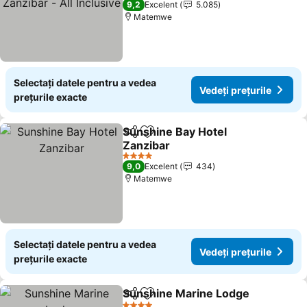
9,2
Excelent
5.085
Matemwe
Selectați datele pentru a vedea
Vedeți prețurile
prețurile exacte
Sunshine Bay Hotel
Distribuiți
Adăugaţi la favorite
Zanzibar
4 Stele
9,0
Excelent
434
Matemwe
Selectați datele pentru a vedea
Vedeți prețurile
prețurile exacte
Sunshine Marine Lodge
Distribuiți
Adăugaţi la favorite