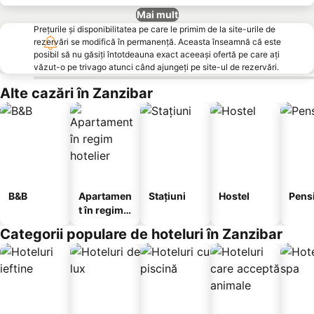
Mai mult
Prețurile și disponibilitatea pe care le primim de la site-urile de
rezervări se modifică în permanență. Aceasta înseamnă că este
posibil să nu găsiți întotdeauna exact aceeași ofertă pe care ați
văzut-o pe trivago atunci când ajungeți pe site-ul de rezervări.
Alte cazări în Zanzibar
B&B
Apartamen
Stațiuni
Hostel
Pens
t în regim
hotelier
Categorii populare de hoteluri în Zanzibar