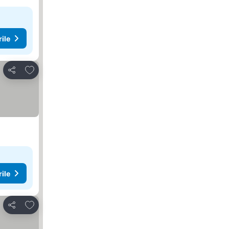
rile
Adăugaţi la favorite
Distribuiți
rile
Adăugaţi la favorite
Distribuiți