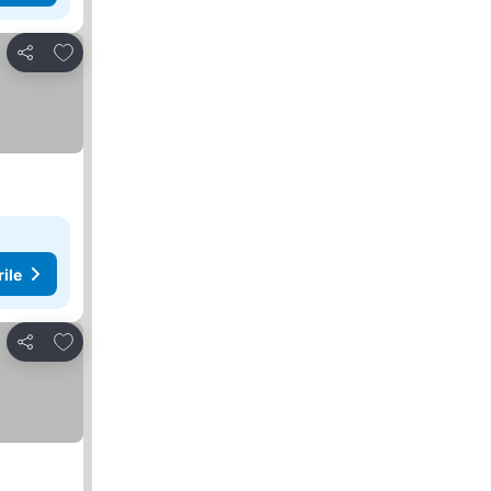
Adăugaţi la favorite
Distribuiți
rile
Adăugaţi la favorite
Distribuiți