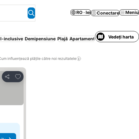
RO · lei
Meniu
Conectare
Vedeți harta
ll-inclusive
Demipensiune
Plajă
Apartament în regim hotelier
Wi
Cum influențează plățile către noi rezultatele
Adăugaţi la favorite
Distribuiți