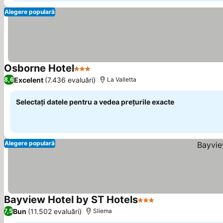
Alegere populară
Osborne Hotel
3 Stele
Vedeți prețurile
Excelent
(7.436 evaluări)
8,6
La Valletta
Selectați datele pentru a vedea prețurile exacte
Alegere populară
Bayview Hotel by ST Hotels
3 Stele
Vedeți prețurile
Bun
(11.502 evaluări)
7,5
Sliema