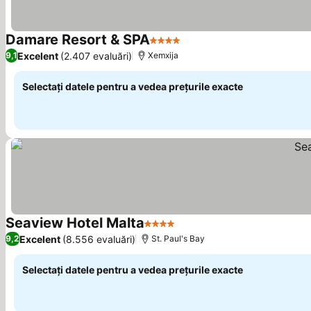
Damare Resort & SPA
4 Stele
Vedeți prețurile
Excelent
(2.407 evaluări)
9,1
Xemxija
Selectați datele pentru a vedea prețurile exacte
Seaview Hotel Malta
4 Stele
Vedeți prețurile
Excelent
(8.556 evaluări)
9,2
St. Paul's Bay
Selectați datele pentru a vedea prețurile exacte