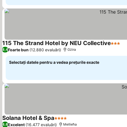
115 The Strand Hotel by NEU Collective
3 Stele
Ve
Foarte bun
(12.880 evaluări)
8,4
Gżira
Selectați datele pentru a vedea prețurile exacte
Solana Hotel & Spa
4 Stele
Vedeți prețurile
Excelent
(16.477 evaluări)
8,6
Mellieħa