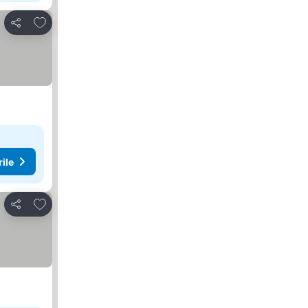
Adăugaţi la favorite
Distribuiți
rile
Adăugaţi la favorite
Distribuiți