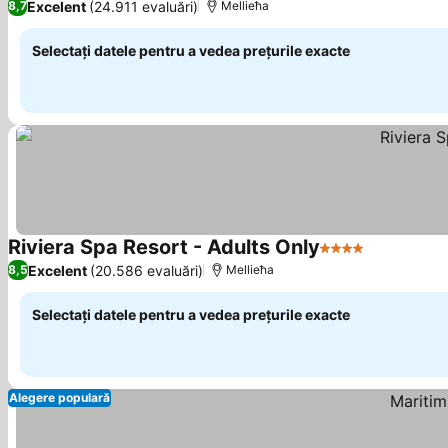
Excelent
(24.911 evaluări)
8,7
Mellieħa
Selectați datele pentru a vedea prețurile exacte
Riviera Spa Resort - Adults Only
4 Stele
Vedeți preț
Excelent
(20.586 evaluări)
8,5
Mellieħa
Selectați datele pentru a vedea prețurile exacte
Alegere populară