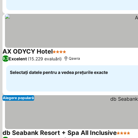
AX ODYCY Hotel
4 Stele
Vedeți prețurile
Excelent
(15.229 evaluări)
9,3
Qawra
Selectați datele pentru a vedea prețurile exacte
Alegere populară
db Seabank Resort + Spa All Inclusive
4 Stele
Ved