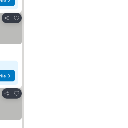
rile
Adăugaţi la favorite
Distribuiți
rile
Adăugaţi la favorite
Distribuiți