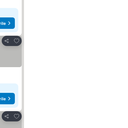
rile
Adăugaţi la favorite
Distribuiți
rile
Adăugaţi la favorite
Distribuiți