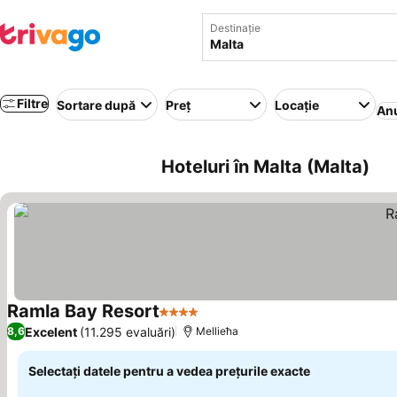
Destinație
Filtre
Sortare după
Preț
Locație
Anu
Hoteluri în Malta (Malta)
Ramla Bay Resort
4 Stele
Vedeți prețurile
Excelent
(11.295 evaluări)
8,6
Mellieħa
Selectați datele pentru a vedea prețurile exacte