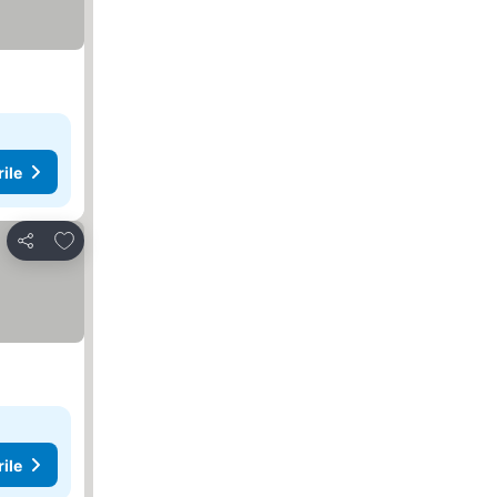
rile
Adăugaţi la favorite
Distribuiți
rile