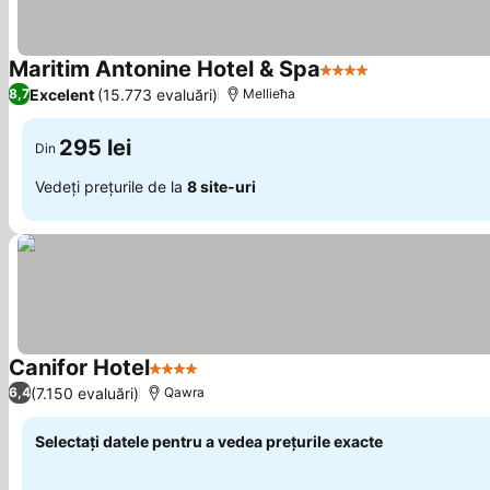
Maritim Antonine Hotel & Spa
4 Stele
Vedeți prețuri
Excelent
(15.773 evaluări)
8,7
Mellieħa
295 lei
Din
Vedeți prețurile de la
8 site-uri
Canifor Hotel
4 Stele
Vedeți prețurile
(7.150 evaluări)
6,4
Qawra
Selectați datele pentru a vedea prețurile exacte