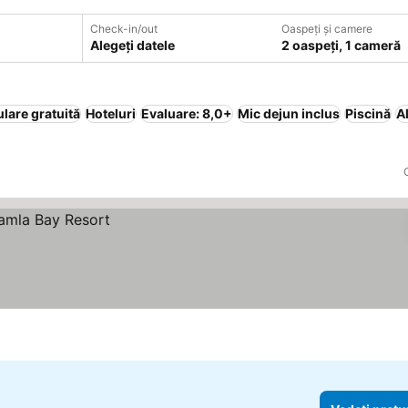
Check-in/out
Oaspeți și camere
Alegeți datele
2 oaspeți, 1 cameră
lare gratuită
Hoteluri
Evaluare: 8,0+
Mic dejun inclus
Piscină
A