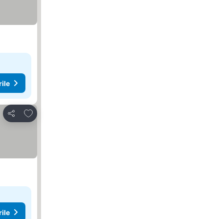
rile
Adăugaţi la favorite
Distribuiți
rile