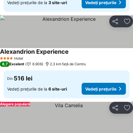
Vedeți prețurile de la
3 site-uri
Vedeți prețurile
Distribuiți
Ad
Alexandrion Experience
Hotel
4 Stele
8,7
Excelent
6.906
2.3 km faţă de Centru
516 lei
Din
Vedeți prețurile de la
6 site-uri
Vedeți prețurile
Alegere populară
Distribuiți
Ad