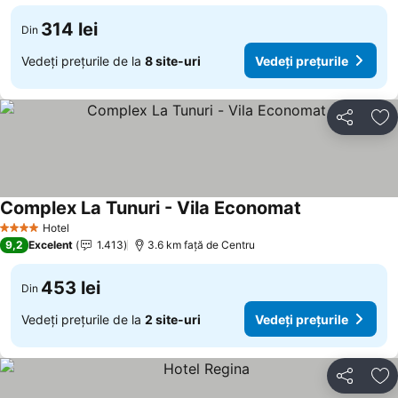
314 lei
Din
Vedeți prețurile de la
8 site-uri
Vedeți prețurile
Distribuiți
Ad
Complex La Tunuri - Vila Economat
Hotel
4 Stele
9,2
Excelent
1.413
3.6 km faţă de Centru
453 lei
Din
Vedeți prețurile de la
2 site-uri
Vedeți prețurile
Distribuiți
Ad