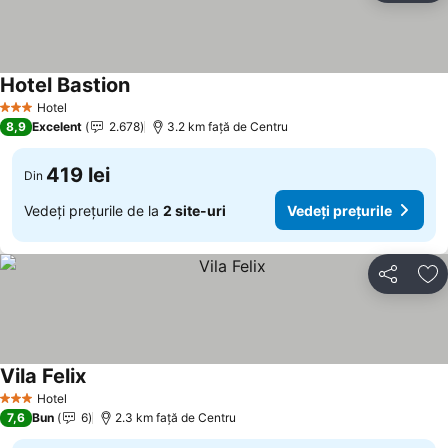
Hotel Bastion
Hotel
3 Stele
8,9
Excelent
2.678
3.2 km faţă de Centru
419 lei
Din
Vedeți prețurile de la
2 site-uri
Vedeți prețurile
Distribuiți
Ad
Vila Felix
Hotel
3 Stele
7,6
Bun
6
2.3 km faţă de Centru