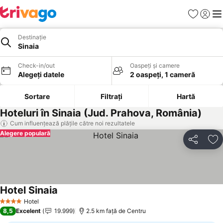
Favorite
Conect
Men
Destinație
Sinaia
Check-in/out
Oaspeți și camere
Alegeți datele
2 oaspeți, 1 cameră
Sortare
Filtrați
Hartă
Hoteluri în Sinaia (Jud. Prahova, România)
Cum influențează plățile către noi rezultatele
Alegere populară
Distribuiți
Ad
Hotel Sinaia
Hotel
4 Stele
8,5
Excelent
19.999
2.5 km faţă de Centru