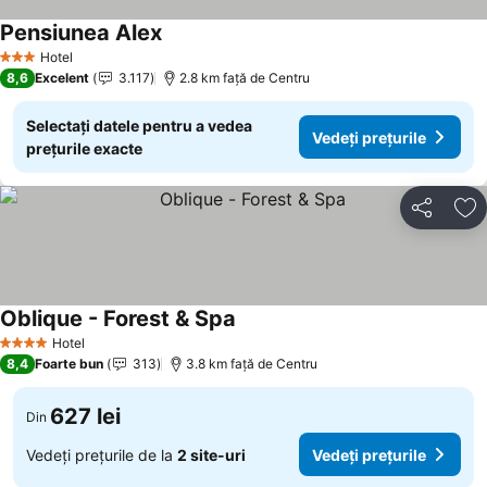
Pensiunea Alex
Hotel
3 Stele
8,6
Excelent
3.117
2.8 km faţă de Centru
Selectați datele pentru a vedea
Vedeți prețurile
prețurile exacte
Distribuiți
Ad
Oblique - Forest & Spa
Hotel
4 Stele
8,4
Foarte bun
313
3.8 km faţă de Centru
627 lei
Din
Vedeți prețurile de la
2 site-uri
Vedeți prețurile