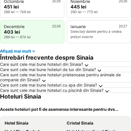
Octombrie
2026
Noiembrie
2026
451 lei
445 lei
288 lei
—
748 lei
290 lei
—
775 lei
Decembrie
2026
Ianuarie
2027
403 lei
Selectați datele pentru a vedea
prețuri exacte
289 lei
—
674 lei
Afișați mai mult
Întrebări frecvente despre Sinaia
Care sunt cele mai bune hoteluri din Sinaia?
Care sunt cele mai bune hoteluri de lux din Sinaia?
Care sunt cele mai bune hoteluri prietenoase pentru animale de
companie din Sinaia?
Care sunt cele mai bune hoteluri cu spa din Sinaia?
Care sunt cele mai bune hoteluri cu piscină din Sinaia?
Hoteluri Sinaia
Aceste hoteluri pot fi de asemenea interesante pentru dvs...
Hotel Sinaia
Cristal Sinaia