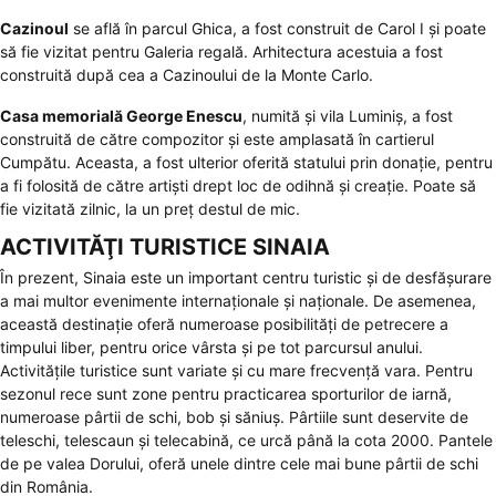
Cazinoul
se află în parcul Ghica, a fost construit de Carol I şi poate
să fie vizitat pentru Galeria regală. Arhitectura acestuia a fost
construită după cea a Cazinoului de la Monte Carlo.
Casa memorială George Enescu
, numită şi vila Luminiş, a fost
construită de către compozitor şi este amplasată în cartierul
Cumpătu. Aceasta, a fost ulterior oferită statului prin donaţie, pentru
a fi folosită de către artişti drept loc de odihnă şi creaţie. Poate să
fie vizitată zilnic, la un preţ destul de mic.
ACTIVITĂŢI TURISTICE SINAIA
În prezent, Sinaia este un important centru turistic şi de desfăşurare
a mai multor evenimente internaţionale şi naţionale. De asemenea,
această destinaţie oferă numeroase posibilităţi de petrecere a
timpului liber, pentru orice vârsta şi pe tot parcursul anului.
Activităţile turistice sunt variate şi cu mare frecvenţă vara. Pentru
sezonul rece sunt zone pentru practicarea sporturilor de iarnă,
numeroase pârtii de schi, bob şi săniuş. Pârtiile sunt deservite de
teleschi, telescaun şi telecabină, ce urcă până la cota 2000. Pantele
de pe valea Dorului, oferă unele dintre cele mai bune pârtii de schi
din România.