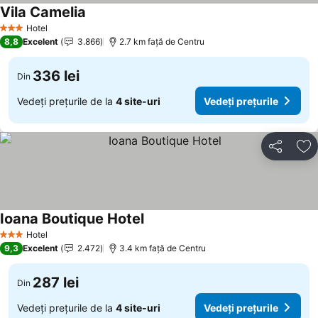
Vila Camelia
Hotel
3 Stele
8,8
Excelent
3.866
2.7 km faţă de Centru
336 lei
Din
Vedeți prețurile de la
4 site-uri
Vedeți prețurile
Distribuiți
Ad
Ioana Boutique Hotel
Hotel
3 Stele
9,3
Excelent
2.472
3.4 km faţă de Centru
287 lei
Din
Vedeți prețurile de la
4 site-uri
Vedeți prețurile