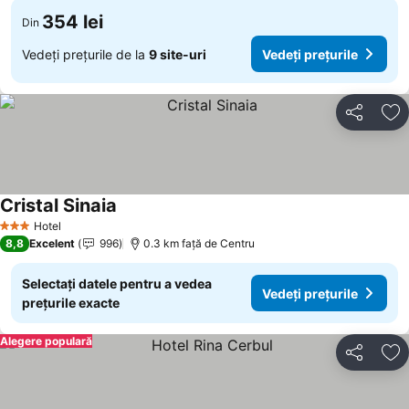
354 lei
Din
Vedeți prețurile de la
9 site-uri
Vedeți prețurile
Distribuiți
Ad
Cristal Sinaia
Hotel
3 Stele
8,8
Excelent
996
0.3 km faţă de Centru
Selectați datele pentru a vedea
Vedeți prețurile
prețurile exacte
Alegere populară
Distribuiți
Ad