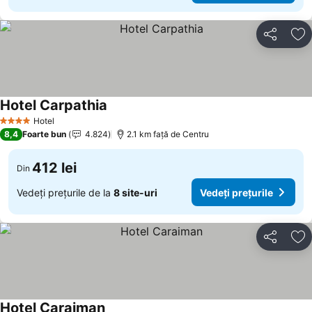
Distribuiți
Ad
Hotel Carpathia
Hotel
4 Stele
8,4
Foarte bun
4.824
2.1 km faţă de Centru
412 lei
Din
Vedeți prețurile de la
8 site-uri
Vedeți prețurile
Distribuiți
Ad
Hotel Caraiman