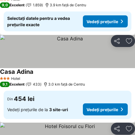
3 Stele
9,0
Excelent
1.859
3.9 km faţă de Centru
Selectați datele pentru a vedea
Vedeți prețurile
prețurile exacte
Distribuiți
Ad
Casa Adina
Hotel
3 Stele
9,1
Excelent
433
3.0 km faţă de Centru
454 lei
Din
Vedeți prețurile de la
3 site-uri
Vedeți prețurile
Distribuiți
Ad