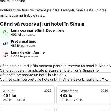
mai mult natura.
Indiferent de tipul de cazare pe care îl alegeţi, Sinaia este un oraş
minunat ce nu trebuie ratat.
Când să rezervați un hotel în Sinaia
Luna cea mai ieftină: Decembrie
403 lei
pe noapte
Preț anual tipic
481 lei
pe noapte
Luna de vârf: Aprilie
1.668 lei
pe noapte
Întrebări frecvente despre Sinaia
Când este cel mai ieftin moment pentru a rezerva un hotel în Sinaia?
Când sunt cele mai ridicate prețuri ale hotelurilor în Sinaia?
Cât costă pe noapte un hotel în Sinaia?
Cum se schimbă prețurile hotelurilor în Sinaia de-a lungul anului?
August
2026
Septembrie
2026
481 lei
483 lei
289 lei
—
811 lei
308 lei
—
753 lei