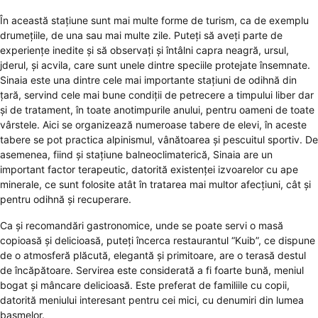
În această staţiune sunt mai multe forme de turism, ca de exemplu
drumeţiile, de una sau mai multe zile. Puteţi să aveţi parte de
experienţe inedite şi să observaţi şi întâlni capra neagră, ursul,
jderul, şi acvila, care sunt unele dintre speciile protejate însemnate.
Sinaia este una dintre cele mai importante staţiuni de odihnă din
ţară, servind cele mai bune condiţii de petrecere a timpului liber dar
şi de tratament, în toate anotimpurile anului, pentru oameni de toate
vârstele. Aici se organizează numeroase tabere de elevi, în aceste
tabere se pot practica alpinismul, vânătoarea şi pescuitul sportiv. De
asemenea, fiind şi staţiune balneoclimaterică, Sinaia are un
important factor terapeutic, datorită existenţei izvoarelor cu ape
minerale, ce sunt folosite atât în tratarea mai multor afecţiuni, cât şi
pentru odihnă şi recuperare.
Ca şi recomandări gastronomice, unde se poate servi o masă
copioasă şi delicioasă, puteţi încerca restaurantul “Kuib”, ce dispune
de o atmosferă plăcută, elegantă şi primitoare, are o terasă destul
de încăpătoare. Servirea este considerată a fi foarte bună, meniul
bogat şi mâncare delicioasă. Este preferat de familiile cu copii,
datorită meniului interesant pentru cei mici, cu denumiri din lumea
basmelor.