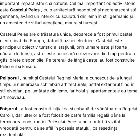
important impact istoric şi natural. Cel mai important obiectiv istoric
este
Castelul Peleş
, cu o arhitectură neogotică şi neorenascentistă
germană, având un interior cu sculpturi din lemn în stil germanic şi
un amestec de stiluri veneţiene, maure şi turceşti.
Castelul Peleş
are o trăsătură unică, deoarece a fost primul castel
electrificat din Europa, datorită uzinei electrice. Castelul este
principalul obiectiv turistic al staţiunii, prin urmare este şi foarte
căutat de turişti, astfel este necesară o rezervare din timp pentru a
găsi bilete disponibile. Pe terenul de lângă castel au fost construite
Pelişorul şi Foişorul.
Pelişorul
, numit şi Castelul Reginei Maria, a cunoscut de-a lungul
timpului numeroase schimbări arhitecturale, astfel exteriorul fiind în
stil elveţian, pe jumătate din lemn, iar holul şi apartamentele au teme
art nouveau.
Foişorul
, a fost construit iniţial ca şi cabană de vânătoare a Regelui
Carol I, dar ulterior a fost folosit de către familia regală până la
terminarea construcţiei Peleşului. Acesta nu a putut fi vizitat
vreodată pentru că se află în posesia statului, ca reşedinţă
rezidenţială.