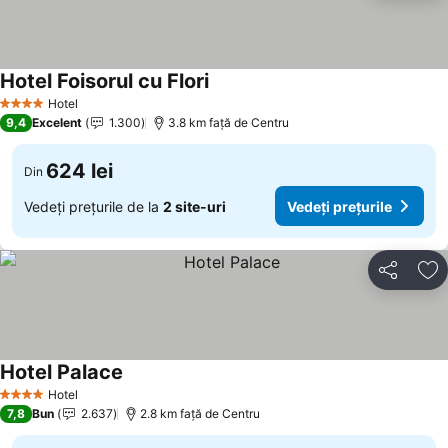
Hotel Foisorul cu Flori
Hotel
4 Stele
9,4
Excelent
1.300
3.8 km faţă de Centru
624 lei
Din
Vedeți prețurile de la
2 site-uri
Vedeți prețurile
Distribuiți
Ad
Hotel Palace
Hotel
4 Stele
7,8
Bun
2.637
2.8 km faţă de Centru