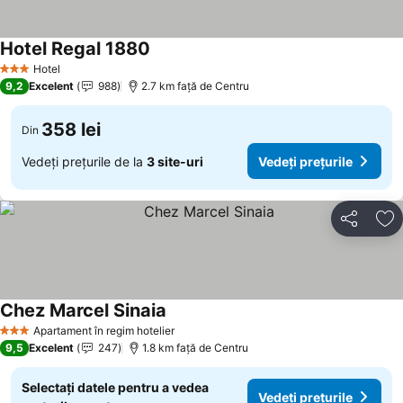
Hotel Regal 1880
Hotel
3 Stele
9,2
Excelent
988
2.7 km faţă de Centru
358 lei
Din
Vedeți prețurile de la
3 site-uri
Vedeți prețurile
Distribuiți
Ad
Chez Marcel Sinaia
Apartament în regim hotelier
3 Stele
9,5
Excelent
247
1.8 km faţă de Centru
Selectați datele pentru a vedea
Vedeți prețurile