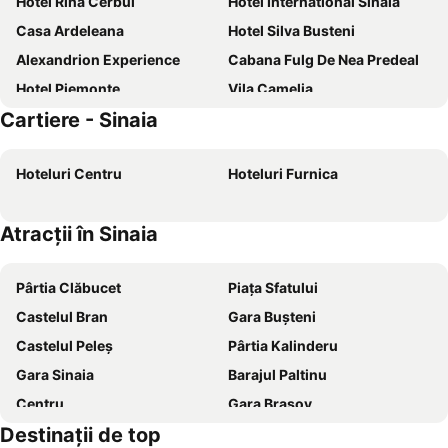
Hotel Rina Cerbul
Hotel International Sinaia
Casa Ardeleana
Hotel Silva Busteni
Alexandrion Experience
Cabana Fulg De Nea Predeal
Hotel Piemonte
Vila Camelia
Cartiere - Sinaia
Hotel Smart
C.R.F.M
Hotel Marea Neagra
Ioana Boutique Hotel
Hoteluri Centru
Hoteluri Furnica
Hotel Carpathia
Hotel Iri
Hotel Carmen
Hotel Ski&Sky
Atracții în Sinaia
Hotel Alexandros Busteni
Hotel Caraiman
Lux Garden Hotel
Voila Inn Predeal
Pârtia Clăbucet
Piața Sfatului
Hotel Palace
Vila Marcela
Castelul Bran
Gara Buşteni
Hotel Riviera
Hotel Regina
Castelul Peleș
Pârtia Kalinderu
Elexus Predeal
Hotel Regal 1880
Gara Sinaia
Barajul Paltinu
Hotel Marasesti
Pension Atra Doftana
Centru
Gara Brașov
Hotel Tantzi
Cazare Casa Cristina
Destinaţii de top
Peștera Ialomicioara
Strada Republicii
Lucy
Roberto