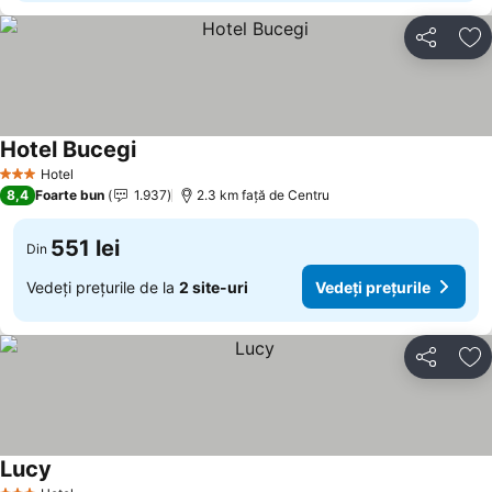
Distribuiți
Ad
Hotel Bucegi
Hotel
3 Stele
8,4
Foarte bun
1.937
2.3 km faţă de Centru
551 lei
Din
Vedeți prețurile de la
2 site-uri
Vedeți prețurile
Distribuiți
Ad
Lucy