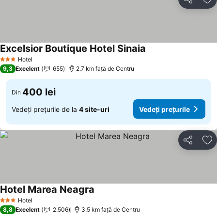
Distribuiți
Ad
Excelsior Boutique Hotel Sinaia
Hotel
3 Stele
9,3
Excelent
655
2.7 km faţă de Centru
400 lei
Din
Vedeți prețurile de la
4 site-uri
Vedeți prețurile
Distribuiți
Ad
Hotel Marea Neagra
Hotel
3 Stele
8,8
Excelent
2.506
3.5 km faţă de Centru