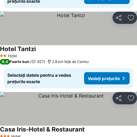
prețurile exacte
Distribuiți
Ad
Hotel Tantzi
Hotel
2 Stele
8,4
Foarte bun
827
2.8 km faţă de Centru
Selectați datele pentru a vedea
Vedeți prețurile
prețurile exacte
Distribuiți
Ad
Casa Iris-Hotel & Restaurant
Hotel