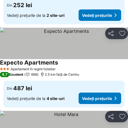
252 lei
Din
Vedeți prețurile de la
2 site-uri
Vedeți prețurile
Distribuiți
Ad
Expecto Apartments
Apartament în regim hotelier
3 Stele
9,7
Excelent
666
2.5 km faţă de Centru
487 lei
Din
Vedeți prețurile de la
4 site-uri
Vedeți prețurile
Distribuiți
Ad