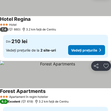
Hotel Regina
Hotel
3 Stele
7,4
660
3.2 km faţă de Centru
210 lei
Din
Vedeți prețurile de la
2 site-uri
Vedeți prețurile
Distribuiți
Ad
Forest Apartments
Apartament în regim hotelier
3 Stele
9,0
Excelent
619
3.2 km faţă de Centru