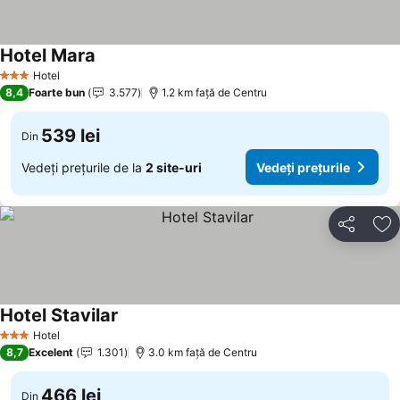
Hotel Mara
Hotel
3 Stele
8,4
Foarte bun
3.577
1.2 km faţă de Centru
539 lei
Din
Vedeți prețurile de la
2 site-uri
Vedeți prețurile
Distribuiți
Ad
Hotel Stavilar
Hotel
3 Stele
8,7
Excelent
1.301
3.0 km faţă de Centru
466 lei
Din