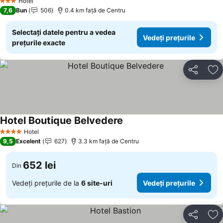
Hotel
3 Stele
7,6
Bun
506
0.4 km faţă de Centru
Selectați datele pentru a vedea
Vedeți prețurile
prețurile exacte
Distribuiți
Ad
Hotel Boutique Belvedere
Hotel
4 Stele
9,5
Excelent
627
3.3 km faţă de Centru
652 lei
Din
Vedeți prețurile de la
6 site-uri
Vedeți prețurile
Distribuiți
Ad