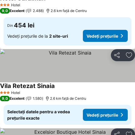
Hotel
3 Stele
9,0
Excelent
2.488
2.6 km faţă de Centru
454 lei
Din
Vedeți prețurile de la
2 site-uri
Vedeți prețurile
Distribuiți
Ad
Vila Retezat Sinaia
Hotel
3 Stele
9,0
Excelent
1.580
2.6 km faţă de Centru
Selectați datele pentru a vedea
Vedeți prețurile
prețurile exacte