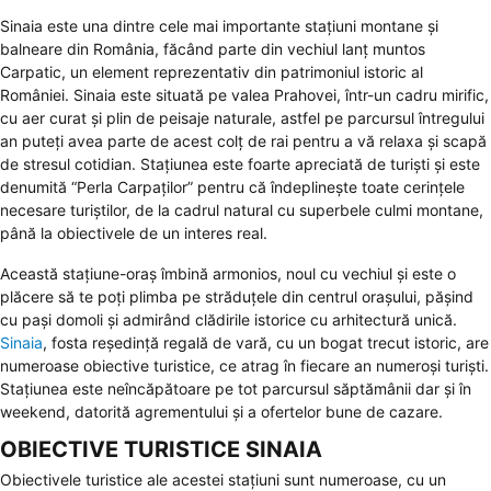
Sinaia este una dintre cele mai importante staţiuni montane şi
balneare din România, făcând parte din vechiul lanţ muntos
Carpatic, un element reprezentativ din patrimoniul istoric al
României. Sinaia este situată pe valea Prahovei, într-un cadru mirific,
cu aer curat şi plin de peisaje naturale, astfel pe parcursul întregului
an puteţi avea parte de acest colţ de rai pentru a vă relaxa şi scapă
de stresul cotidian. Staţiunea este foarte apreciată de turişti şi este
denumită “Perla Carpaţilor” pentru că îndeplineşte toate cerinţele
necesare turiştilor, de la cadrul natural cu superbele culmi montane,
până la obiectivele de un interes real.
Această staţiune-oraş îmbină armonios, noul cu vechiul şi este o
plăcere să te poţi plimba pe străduţele din centrul oraşului, păşind
cu paşi domoli şi admirând clădirile istorice cu arhitectură unică.
Sinaia
, fosta reşedinţă regală de vară, cu un bogat trecut istoric, are
numeroase obiective turistice, ce atrag în fiecare an numeroşi turişti.
Staţiunea este neîncăpătoare pe tot parcursul săptămânii dar şi în
weekend, datorită agrementului şi a ofertelor bune de cazare.
OBIECTIVE TURISTICE SINAIA
Obiectivele turistice ale acestei staţiuni sunt numeroase, cu un