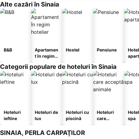
Alte cazări în Sinaia
B&B
Apartamen
Hostel
Pensiune
Hotel
t în regim
apar
hotelier
te
Categorii populare de hoteluri în Sinaia
Hoteluri
Hoteluri de
Hoteluri cu
Hoteluri
Hotel
ieftine
lux
piscină
care
spa
acceptă
animale
SINAIA, PERLA CARPAŢILOR