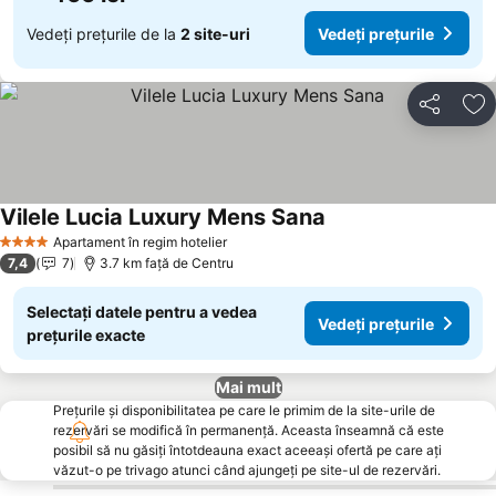
Vedeți prețurile de la
2 site-uri
Vedeți prețurile
Distribuiți
Ad
Vilele Lucia Luxury Mens Sana
Apartament în regim hotelier
4 Stele
7,4
7
3.7 km faţă de Centru
Selectați datele pentru a vedea
Vedeți prețurile
prețurile exacte
Mai mult
Prețurile și disponibilitatea pe care le primim de la site-urile de
rezervări se modifică în permanență. Aceasta înseamnă că este
posibil să nu găsiți întotdeauna exact aceeași ofertă pe care ați
văzut-o pe trivago atunci când ajungeți pe site-ul de rezervări.