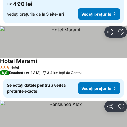
490 lei
Din
Vedeți prețurile de la
3 site-uri
Vedeți prețurile
Distribuiți
Ad
Hotel Marami
Hotel
3 Stele
8,8
Excelent
1.313
3.4 km faţă de Centru
Selectați datele pentru a vedea
Vedeți prețurile
prețurile exacte
Distribuiți
Ad