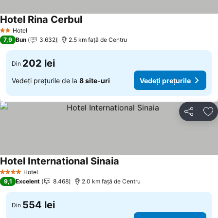
Hotel Rina Cerbul
Hotel
2 Stele
7,9
Bun
3.632
2.5 km faţă de Centru
202 lei
Din
Vedeți prețurile de la
8 site-uri
Vedeți prețurile
Distribuiți
Ad
Hotel International Sinaia
Hotel
4 Stele
9,1
Excelent
8.468
2.0 km faţă de Centru
554 lei
Din