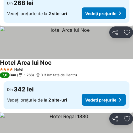
268 lei
Din
Vedeți prețurile de la
2 site-uri
Vedeți prețurile
Distribuiți
Ad
Hotel Arca lui Noe
Hotel
4 Stele
7,8
Bun
1.268
3.3 km faţă de Centru
342 lei
Din
Vedeți prețurile de la
2 site-uri
Vedeți prețurile
Distribuiți
Ad