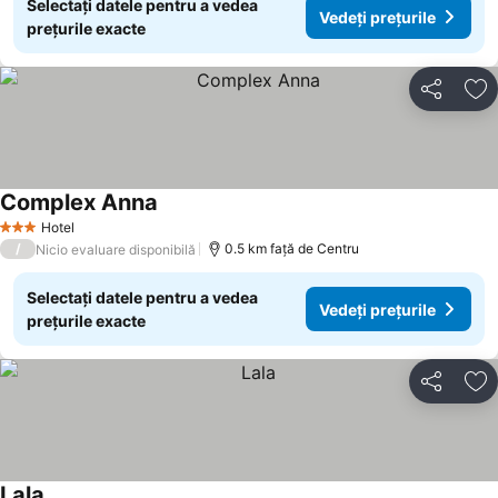
Selectați datele pentru a vedea
Vedeți prețurile
prețurile exacte
Distribuiți
Ad
Complex Anna
Hotel
3 Stele
/
0.5 km faţă de Centru
Nicio evaluare disponibilă
Selectați datele pentru a vedea
Vedeți prețurile
prețurile exacte
Distribuiți
Ad
Lala