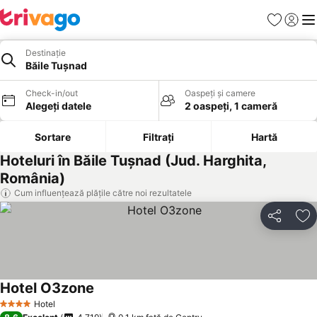
Favorite
Conect
Men
Destinație
Băile Tuşnad
Check-in/out
Oaspeți și camere
Alegeți datele
2 oaspeți, 1 cameră
Sortare
Filtrați
Hartă
Hoteluri în Băile Tuşnad (Jud. Harghita,
România)
Cum influențează plățile către noi rezultatele
Distribuiți
Ad
Hotel O3zone
Hotel
4 Stele