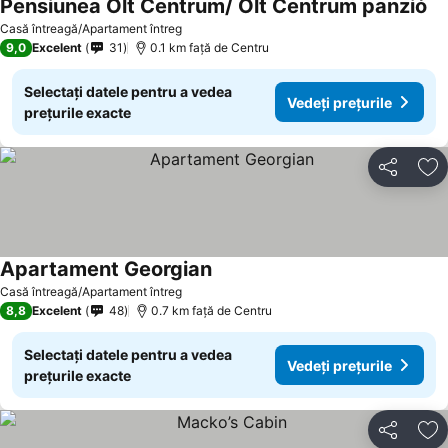
Pensiunea Olt Centrum/ Olt Centrum panzió
Casă întreagă/Apartament întreg
9,0
Excelent
31
0.1 km faţă de Centru
Selectați datele pentru a vedea
Vedeți prețurile
prețurile exacte
Distribuiți
Ad
Apartament Georgian
Casă întreagă/Apartament întreg
8,8
Excelent
48
0.7 km faţă de Centru
Selectați datele pentru a vedea
Vedeți prețurile
prețurile exacte
Distribuiți
Ad