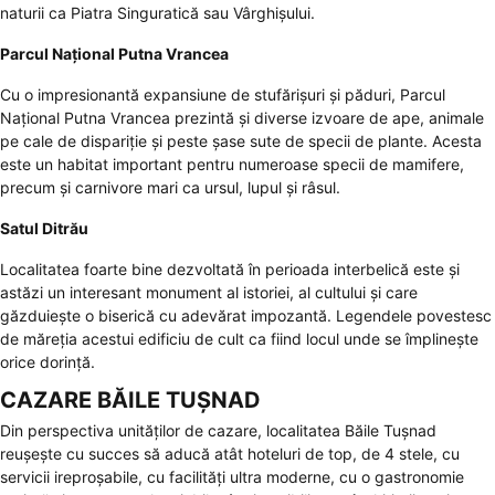
naturii ca Piatra Singuratică sau Vârghișului.
Parcul Național Putna Vrancea
Cu o impresionantă expansiune de stufărișuri și păduri, Parcul
Național Putna Vrancea prezintă și diverse izvoare de ape, animale
pe cale de dispariție și peste șase sute de specii de plante. Acesta
este un habitat important pentru numeroase specii de mamifere,
precum și carnivore mari ca ursul, lupul și râsul.
Satul Ditrău
Localitatea foarte bine dezvoltată în perioada interbelică este și
astăzi un interesant monument al istoriei, al cultului și care
găzduiește o biserică cu adevărat impozantă. Legendele povestesc
de măreția acestui edificiu de cult ca fiind locul unde se împlinește
orice dorință.
CAZARE BĂILE TUȘNAD
Din perspectiva unităților de cazare, localitatea Băile Tușnad
reușește cu succes să aducă atât hoteluri de top, de 4 stele, cu
servicii ireproșabile, cu facilități ultra moderne, cu o gastronomie