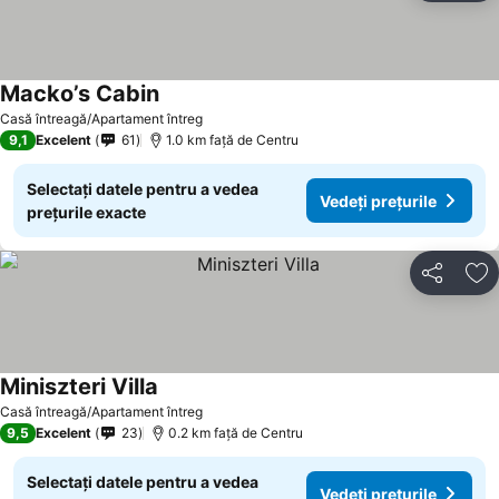
Macko’s Cabin
Casă întreagă/Apartament întreg
9,1
Excelent
61
1.0 km faţă de Centru
Selectați datele pentru a vedea
Vedeți prețurile
prețurile exacte
Distribuiți
Ad
Miniszteri Villa
Casă întreagă/Apartament întreg
9,5
Excelent
23
0.2 km faţă de Centru
Selectați datele pentru a vedea
Vedeți prețurile