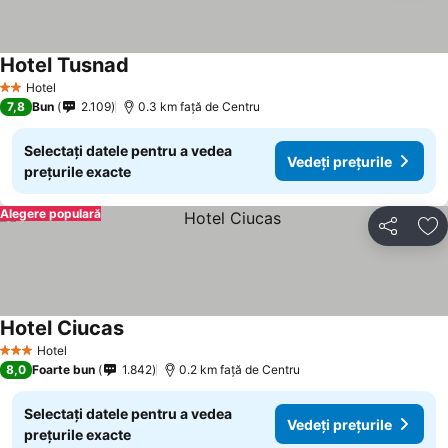
Hotel Tusnad
Hotel
2 Stele
7,8
Bun
2.109
0.3 km faţă de Centru
Selectați datele pentru a vedea
Vedeți prețurile
prețurile exacte
Alegere populară
Distribuiți
Ad
Hotel Ciucas
Hotel
3 Stele
8,0
Foarte bun
1.842
0.2 km faţă de Centru
Selectați datele pentru a vedea
Vedeți prețurile
prețurile exacte