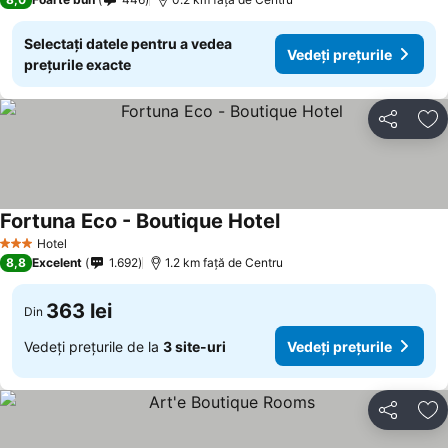
Selectați datele pentru a vedea
Vedeți prețurile
prețurile exacte
Distribuiți
Ad
Fortuna Eco - Boutique Hotel
Hotel
3 Stele
8,8
Excelent
1.692
1.2 km faţă de Centru
363 lei
Din
Vedeți prețurile de la
3 site-uri
Vedeți prețurile
Distribuiți
Ad