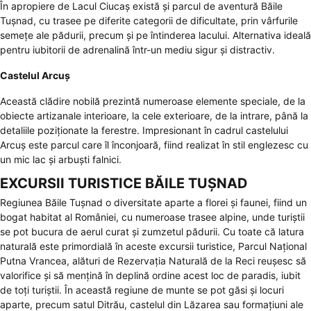
În apropiere de Lacul Ciucaș există și parcul de aventură Băile
Tușnad, cu trasee pe diferite categorii de dificultate, prin vârfurile
semețe ale pădurii, precum și pe întinderea lacului. Alternativa ideală
pentru iubitorii de adrenalină într-un mediu sigur și distractiv.
Castelul Arcuș
Această clădire nobilă prezintă numeroase elemente speciale, de la
obiecte artizanale interioare, la cele exterioare, de la intrare, până la
detaliile poziționate la ferestre. Impresionant în cadrul castelului
Arcuș este parcul care îl înconjoară, fiind realizat în stil englezesc cu
un mic lac și arbuști falnici.
EXCURSII TURISTICE BĂILE TUȘNAD
Regiunea Băile Tușnad o diversitate aparte a florei și faunei, fiind un
bogat habitat al României, cu numeroase trasee alpine, unde turiștii
se pot bucura de aerul curat și zumzetul pădurii. Cu toate că latura
naturală este primordială în aceste excursii turistice, Parcul Național
Putna Vrancea, alături de Rezervația Naturală de la Reci reușesc să
valorifice și să mențină în deplină ordine acest loc de paradis, iubit
de toți turiștii. În această regiune de munte se pot găsi și locuri
aparte, precum satul Ditrău, castelul din Lăzarea sau formațiuni ale