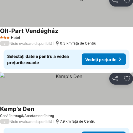
Distribuiți
Ad
Olt-Part Vendégház
Hotel
3 Stele
/
0.3 km faţă de Centru
Nicio evaluare disponibilă
Selectați datele pentru a vedea
Vedeți prețurile
prețurile exacte
Distribuiți
Ad
Kemp's Den
Casă întreagă/Apartament întreg
/
7.9 km faţă de Centru
Nicio evaluare disponibilă