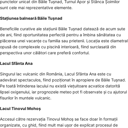
punctelor unicat din Băile Tușnad, Turnul Apor și Stânca Șoimilor
sunt cele mai reprezentative elemente.
Stațiunea balneară Băile Tușnad
Beneficiile curative ale stațiunii Băile Tușnad datează de acum sute
de ani, fiind oportunitatea perfectă pentru a îmbina sănătatea cu
plăcerea unei vacanțe cu familia sau prietenii. Locația este diametral
opusă de complexele cu piscină interioară, fiind surclasată din
perspectiva unor călători care preferă confortul.
Lacul Sfânta Ana
Singurul lac vulcanic din România, Lacul Sfânta Ana este cu
adevărat spectaculos, fiind poziționat în apropiere de Băile Tușnad.
Pe toată întinderea lacului nu există viețuitoare acvatice datorită
lipsei oxigenului, iar prognozele meteo pot fi observate și cu ajutorul
fisurilor în muntele vulcanic.
Lacul Tinovul Mohoș
Accesul către rezervația Tinovul Mohoș se face doar în formații
organizate, cu ghid, fiind mult mai ușor de explicat procesul de