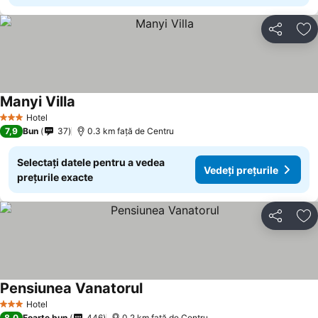
Distribuiți
Ad
Manyi Villa
Hotel
3 Stele
7,9
Bun
37
0.3 km faţă de Centru
Selectați datele pentru a vedea
Vedeți prețurile
prețurile exacte
Distribuiți
Ad
Pensiunea Vanatorul
Hotel
3 Stele
8,0
Foarte bun
446
0.2 km faţă de Centru