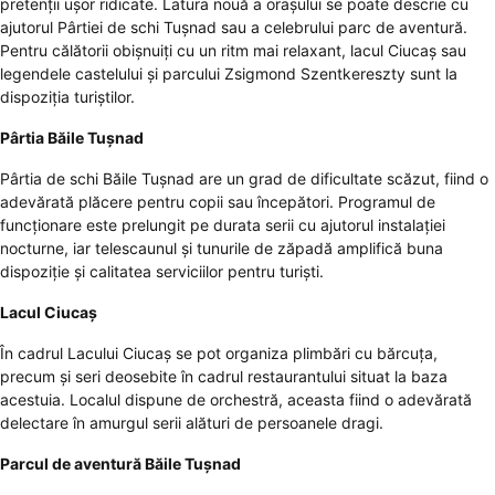
pretenții ușor ridicate. Latura nouă a orașului se poate descrie cu
ajutorul Pârtiei de schi Tușnad sau a celebrului parc de aventură.
Pentru călătorii obișnuiți cu un ritm mai relaxant, lacul Ciucaș sau
legendele castelului și parcului Zsigmond Szentkereszty sunt la
dispoziția turiștilor.
Pârtia Băile Tușnad
Pârtia de schi Băile Tușnad
are un grad de dificultate scăzut, fiind o
adevărată plăcere pentru copii sau începători. Programul de
funcționare este prelungit pe durata serii cu ajutorul instalației
nocturne, iar telescaunul și tunurile de zăpadă amplifică buna
dispoziție și calitatea serviciilor pentru turiști.
Lacul Ciucaș
În cadrul Lacului Ciucaș se pot organiza plimbări cu bărcuța,
precum și seri deosebite în cadrul restaurantului situat la baza
acestuia. Localul dispune de orchestră, aceasta fiind o adevărată
delectare în amurgul serii alături de persoanele dragi.
Parcul de aventură Băile Tușnad