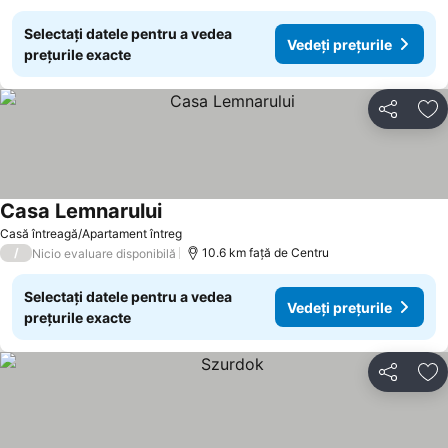
Selectați datele pentru a vedea
Vedeți prețurile
prețurile exacte
Distribuiți
Ad
Casa Lemnarului
Casă întreagă/Apartament întreg
/
10.6 km faţă de Centru
Nicio evaluare disponibilă
Selectați datele pentru a vedea
Vedeți prețurile
prețurile exacte
Distribuiți
Ad