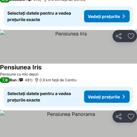
Selectați datele pentru a vedea
Vedeți prețurile
prețurile exacte
Distribuiți
Ad
Pensiunea Iris
Pensiune cu mic dejun
7,8
Bun
481
0.9 km faţă de Centru
Selectați datele pentru a vedea
Vedeți prețurile
prețurile exacte
Distribuiți
Ad