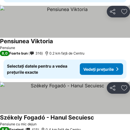
Distribuiți
Ad
Pensiunea Viktoria
Pensiune
8,0
Foarte bun
316
0.2 km faţă de Centru
Selectați datele pentru a vedea
Vedeți prețurile
prețurile exacte
Distribuiți
Ad
Székely Fogadó - Hanul Secuiesc
Pensiune cu mic dejun
8,6
Excelent
415
0.4 km faţă de Centru