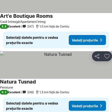
Art'e Boutique Rooms
Casă întreagă/Apartament întreg
8,8
Excelent
247
1.0 km faţă de Centru
Selectați datele pentru a vedea
Vedeți prețurile
prețurile exacte
Distribuiți
Ad
Natura Tusnad
Pensiune
9,3
Excelent
246
1.3 km faţă de Centru
Selectați datele pentru a vedea
Vedeți prețurile
prețurile exacte