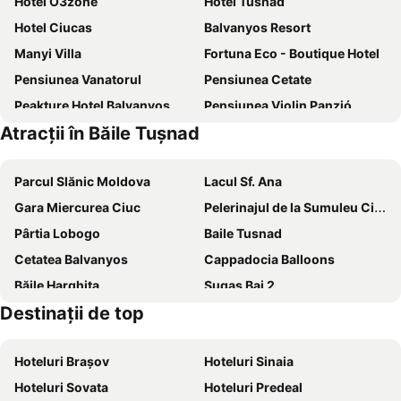
Hotel O3zone
Hotel Tusnad
Hotel Ciucas
Balvanyos Resort
Manyi Villa
Fortuna Eco - Boutique Hotel
Pensiunea Vanatorul
Pensiunea Cetate
Peakture Hotel Balvanyos
Pensiunea Violin Panzió
Atracții în Băile Tuşnad
Olt-Part Vendégház
Complex Anna
Eszter Haz
Parcul Slănic Moldova
Lacul Sf. Ana
Gara Miercurea Ciuc
Pelerinajul de la Sumuleu Ciuc
Pârtia Lobogo
Baile Tusnad
Cetatea Balvanyos
Cappadocia Balloons
Băile Harghita
Sugas Bai 2
Destinaţii de top
Lorincz Zsigmond 1
Partia Tusnad
Curmatura 1
Pârtia Lobogo
Hoteluri Brașov
Hoteluri Sinaia
Mihai Mare/Nagy Mihaly
Sugas Bai 1
Hoteluri Sovata
Hoteluri Predeal
Incepatori/Sugo Ocsike
Parcul de animale salbatice Ivó