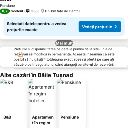
Pensiune
8,7
Excelent
388
0.9 km faţă de Centru
Selectați datele pentru a vedea
Vedeți prețurile
prețurile exacte
Mai mult
Prețurile și disponibilitatea pe care le primim de la site-urile de
rezervări se modifică în permanență. Aceasta înseamnă că este
posibil să nu găsiți întotdeauna exact aceeași ofertă pe care ați
văzut-o pe trivago atunci când ajungeți pe site-ul de rezervări.
Alte cazări în Băile Tuşnad
B&B
Apartamen
Pensiune
t în regim