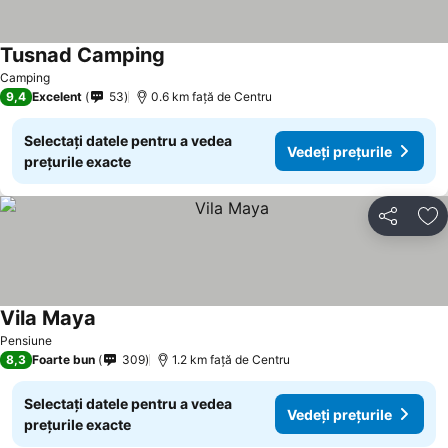
Tusnad Camping
Camping
9,4
Excelent
53
0.6 km faţă de Centru
Selectați datele pentru a vedea
Vedeți prețurile
prețurile exacte
Distribuiți
Ad
Vila Maya
Pensiune
8,3
Foarte bun
309
1.2 km faţă de Centru
Selectați datele pentru a vedea
Vedeți prețurile
prețurile exacte