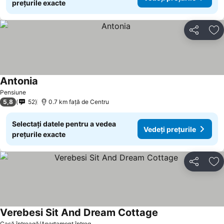
prețurile exacte
Distribuiți
Ad
Antonia
Pensiune
5,8
52
0.7 km faţă de Centru
Selectați datele pentru a vedea
Vedeți prețurile
prețurile exacte
Distribuiți
Ad
Verebesi Sit And Dream Cottage
Casă întreagă/Apartament întreg