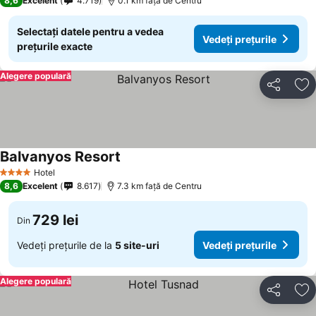
8,6
Excelent
4.719
0.1 km faţă de Centru
Selectați datele pentru a vedea
Vedeți prețurile
prețurile exacte
Alegere populară
Distribuiți
Ad
Balvanyos Resort
Hotel
4 Stele
8,6
Excelent
8.617
7.3 km faţă de Centru
729 lei
Din
Vedeți prețurile de la
5 site-uri
Vedeți prețurile
Alegere populară
Distribuiți
Ad