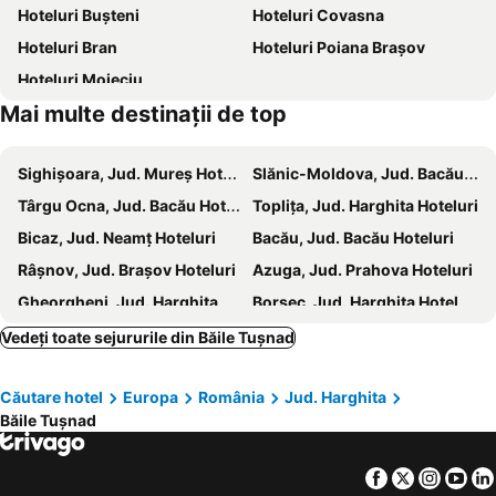
Hoteluri Buşteni
Hoteluri Covasna
Hoteluri Bran
Hoteluri Poiana Braşov
Hoteluri Moieciu
Mai multe destinații de top
Sighișoara, Jud. Mureș Hoteluri
Slănic-Moldova, Jud. Bacău Hoteluri
Târgu Ocna, Jud. Bacău Hoteluri
Topliţa, Jud. Harghita Hoteluri
Bicaz, Jud. Neamț Hoteluri
Bacău, Jud. Bacău Hoteluri
Râşnov, Jud. Brașov Hoteluri
Azuga, Jud. Prahova Hoteluri
Gheorgheni, Jud. Harghita Hoteluri
Borsec, Jud. Harghita Hoteluri
Praid, Jud. Harghita Hoteluri
Făgăraș, Jud. Brașov Hoteluri
Vedeți toate sejururile din Băile Tuşnad
Zărneşti, Jud. Brașov Hoteluri
Miercurea Ciuc, Jud. Harghita Hoteluri
Căutare hotel
Europa
România
Jud. Harghita
Sfântu Gheorghe, Jud. Covasna Hoteluri
Onești, Jud. Bacău Hoteluri
Băile Tuşnad
Dărmăneşti, Jud. Bacău Hoteluri
Lepșa, Jud. Vrancea Hoteluri
Târgu Secuiesc, Jud. Covasna Hoteluri
Moieciu de Sus, Hoteluri
Facebook
Twitter
Insta
Yo
Brașov, Jud. Brașov Hoteluri
Sovata, Jud. Mureș Hoteluri