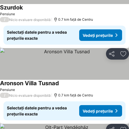
Szurdok
Pensiune
/
0.7 km faţă de Centru
Nicio evaluare disponibilă
Selectați datele pentru a vedea
Vedeți prețurile
prețurile exacte
Distribuiți
Ad
Aronson Villa Tusnad
Pensiune
/
0.7 km faţă de Centru
Nicio evaluare disponibilă
Selectați datele pentru a vedea
Vedeți prețurile
prețurile exacte