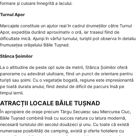
formare și culoare înnegrită a lacului.
Turnul Apor
Marcajele constituie un ajutor real în cadrul drumețiilor către Turnul
Apor, expediția durând aproximativ o oră, iar traseul fiind de
dificultate mică. Ajunși în vârful turnului, turiștii pot observa în detaliu
frumusețea orășelului Băile Tușnad.
Stânca Șoimilor
La o altitudine de peste opt sute de metrii, Stânca Șoimilor oferă
panorame cu adevărat uluitoare, fiind un punct de orientare pentru
turiști sau șoimi. Cu o vegetație bogată, regiune este impresionantă
pe toată durata anului, fiind destul de dificil de parcurs însă pe
timpul iernii.
ATRACȚII LOCALE BĂILE TUȘNAD
În apropiere de orașe precum Târgu Secuiesc sau Miercurea Ciuc,
Băile Tușnad combină însă cu succes natura cu latura modernă,
necesară turistului din secolul douăzeci și unu. Cu toate că există
numeroase posibilități de camping, există și oferte hoteliere cu