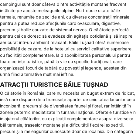
campingul sunt doar câteva dintre activitățile montane frecvent
întâlnite pe aceste meleagurile alpine. Nu trebuie uitate băile
termale, renumite de zeci de ani, cu diverse concentrații minerale
pentru a putea reduce afecțiunile cardiovasculare, digestive,
precum și bolile cauzate de sistemul nervos. O călătorie perfectă
pentru cei ce doresc să evadeze din agitația cotidiană și să inspire
aer curat într-un ambient relaxant. Băile Tușnad oferă numeroase
posibilități de cazare, de la hoteluri cu servicii calitative superioare,
cu facilități complementare, la disponibilitatea personalului pentru
toate cerințe turiștilor, până la vile cu specific tradițional, care
organizează focuri de tabără cu povești și legende, acestea din
urmă fiind alternative mult mai ieftine.
ATRACȚII TURISTICE BĂILE TUȘNAD
O călătorie în România, care nu necesită un buget extrem de ridicat,
însă care dispune de o frumusețe aparte, de unicitatea lacurilor ce o
înconjoară, precum și de diversitatea faunei și florei, rar întâlnită în
zonele puternic mediatizate în turismul național. Ofertele turistice vin
în ajutorul călătorilor, cu explicații complementare asupra diverselor
băi termale, traseelor montane și a dificultății fiecărei expediții,
precum și a meleagurilor cunoscute doar de localnici. Din categoria