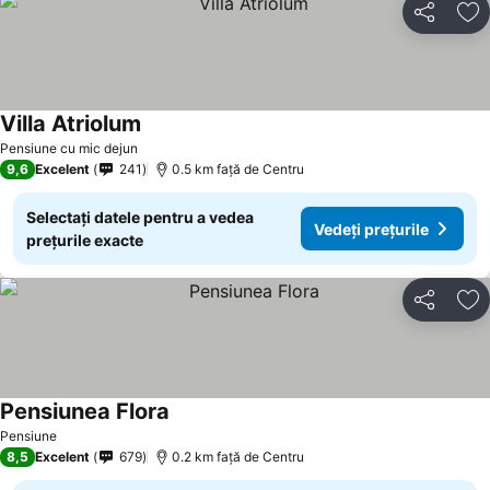
Distribuiți
Ad
Villa Atriolum
Pensiune cu mic dejun
9,6
Excelent
241
0.5 km faţă de Centru
Selectați datele pentru a vedea
Vedeți prețurile
prețurile exacte
Distribuiți
Ad
Pensiunea Flora
Pensiune
8,5
Excelent
679
0.2 km faţă de Centru