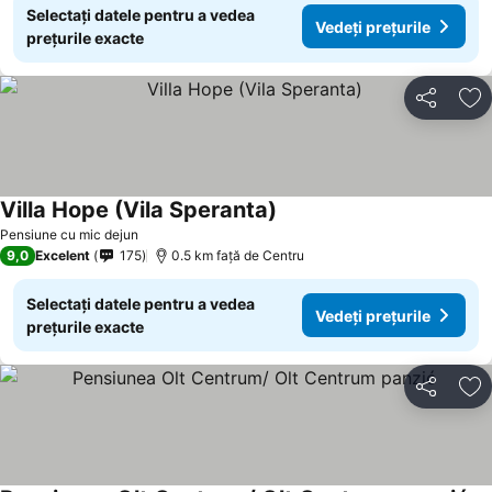
Selectați datele pentru a vedea
Vedeți prețurile
prețurile exacte
Distribuiți
Ad
Villa Hope (Vila Speranta)
Pensiune cu mic dejun
9,0
Excelent
175
0.5 km faţă de Centru
Selectați datele pentru a vedea
Vedeți prețurile
prețurile exacte
Distribuiți
Ad