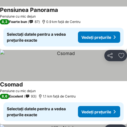
Pensiunea Panorama
Pensiune cu mic dejun
8,3
Foarte bun
87
0.9 km faţă de Centru
Selectați datele pentru a vedea
Vedeți prețurile
prețurile exacte
Distribuiți
Ad
Csomad
Pensiune cu mic dejun
8,6
Excelent
93
1.1 km faţă de Centru
Selectați datele pentru a vedea
Vedeți prețurile
prețurile exacte