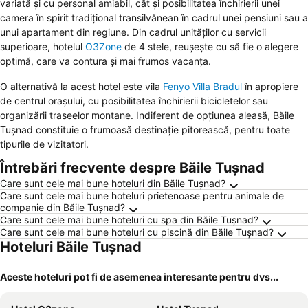
variată și cu personal amiabil, cât și posibilitatea închirierii unei
camera în spirit tradițional transilvănean în cadrul unei pensiuni sau a
unui apartament din regiune. Din cadrul unităților cu servicii
superioare, hotelul
O3Zone
de 4 stele, reușește cu să fie o alegere
optimă, care va contura și mai frumos vacanța.
O alternativă la acest hotel este vila
Fenyo Villa Bradul
în apropiere
de centrul orașului, cu posibilitatea închirierii bicicletelor sau
organizării traseelor montane. Indiferent de opțiunea aleasă, Băile
Tușnad constituie o frumoasă destinație pitorească, pentru toate
tipurile de vizitatori.
Întrebări frecvente despre Băile Tuşnad
Care sunt cele mai bune hoteluri din Băile Tuşnad?
Care sunt cele mai bune hoteluri prietenoase pentru animale de
companie din Băile Tuşnad?
Care sunt cele mai bune hoteluri cu spa din Băile Tuşnad?
Care sunt cele mai bune hoteluri cu piscină din Băile Tuşnad?
Hoteluri Băile Tuşnad
Aceste hoteluri pot fi de asemenea interesante pentru dvs...