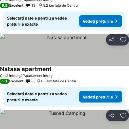
9,8
Excelent
13
9.2 km faţă de Centru
Selectați datele pentru a vedea
Vedeți prețurile
prețurile exacte
Distribuiți
Ad
Natasa apartment
Casă întreagă/Apartament întreg
9,1
Excelent
8
0.8 km faţă de Centru
Selectați datele pentru a vedea
Vedeți prețurile
prețurile exacte
Distribuiți
Ad