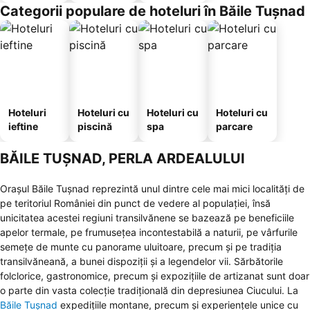
hotelier
Categorii populare de hoteluri în Băile Tuşnad
Hoteluri
Hoteluri cu
Hoteluri cu
Hoteluri cu
ieftine
piscină
spa
parcare
BĂILE TUȘNAD, PERLA ARDEALULUI
Orașul Băile Tușnad reprezintă unul dintre cele mai mici localități de
pe teritoriul României din punct de vedere al populației, însă
unicitatea acestei regiuni transilvănene se bazează pe beneficiile
apelor termale, pe frumusețea incontestabilă a naturii, pe vârfurile
semețe de munte cu panorame uluitoare, precum și pe tradiția
transilvăneană, a bunei dispoziții și a legendelor vii. Sărbătorile
folclorice, gastronomice, precum și expozițiile de artizanat sunt doar
o parte din vasta colecție tradițională din depresiunea Ciucului. La
Băile Tușnad
expedițiile montane, precum și experiențele unice cu