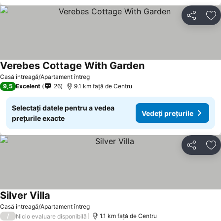
Distribuiți
Ad
Verebes Cottage With Garden
Casă întreagă/Apartament întreg
9,5
Excelent
26
9.1 km faţă de Centru
Selectați datele pentru a vedea
Vedeți prețurile
prețurile exacte
Distribuiți
Ad
Silver Villa
Casă întreagă/Apartament întreg
/
1.1 km faţă de Centru
Nicio evaluare disponibilă