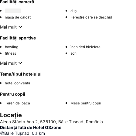
Facilități cameră
duș
masă de călcat
Ferestre care se deschid
Mai mult
Facilități sportive
bowling
închirieri biciclete
fitness
schi
Mai mult
Tema/tipul hotelului
hotel convenții
Pentru copii
Teren de joacă
Mese pentru copii
Locație
Aleea Sfânta Ana 2, 535100, Băile Tuşnad, România
Distanță față de Hotel O3zone
Băile Tuşnad
:
0.1
km