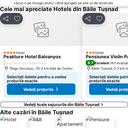
văzut-o pe trivago atunci când ajungeți pe site-ul de rezervări.
Cele mai apreciate Hotels din Băile Tuşnad
Distribuiți
Adăugaţi la favorite
Distribuiți
Adăugaţi la f
Hotel
Hotel
4 Stele
3 Stele
Peakture Hotel Balvanyos
Pensiunea Violin P
/
9,7
Nicio evaluare disponibilă
Excelent
(
40 evaluăr
Târgu Secuiesc, 20.3 km faţă de Centru
Băile Tuşnad, 0.3 km f
Selectați datele pentru a vedea
Selectați datele pen
prețurile exacte
prețurile exacte
Vedeți prețurile
Vedeți preț
Vedeți toate sejururile din Băile Tuşnad
Alte cazări în Băile Tuşnad