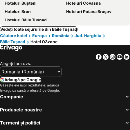
Hoteluri Buşteni
Hoteluri Covasna
Hoteluri Bran
Hoteluri Poiana Braşov
Hoteluri Băile Tuşnad
Vedeți toate sejururile din Băile Tuşnad
Căutare hotel
Europa
România
Jud. Harghita
Băile Tuşnad
Hotel O3zone
Facebook
Twitter
Insta
Yo
Alegeţi ţara dvs.
Adaugă pe Google
Găsește-ne ușor rezultatele: adaugă
trivago ca sursă preferată pe Google.
Companie
Produsele noastre
Termeni și politici