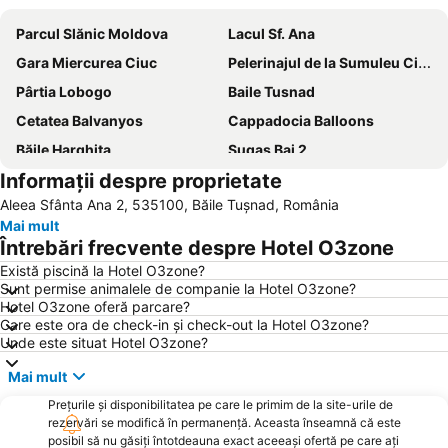
Parcul Slănic Moldova
Lacul Sf. Ana
Gara Miercurea Ciuc
Pelerinajul de la Sumuleu Ciuc
Pârtia Lobogo
Baile Tusnad
Cetatea Balvanyos
Cappadocia Balloons
Băile Harghita
Sugas Bai 2
Informații despre proprietate
Lorincz Zsigmond 1
Partia Tusnad
Aleea Sfânta Ana 2, 535100, Băile Tuşnad, România
Curmatura 1
Pârtia Lobogo
Mai mult
Mihai Mare/Nagy Mihaly
Întrebări frecvente despre Hotel O3zone
Există piscină la Hotel O3zone?
Sunt permise animalele de companie la Hotel O3zone?
Hotel O3zone oferă parcare?
Care este ora de check-in și check-out la Hotel O3zone?
Unde este situat Hotel O3zone?
Mai mult
Prețurile și disponibilitatea pe care le primim de la site-urile de
rezervări se modifică în permanență. Aceasta înseamnă că este
posibil să nu găsiți întotdeauna exact aceeași ofertă pe care ați