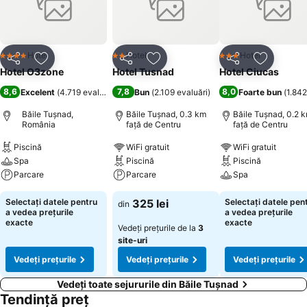
Credem că serviciile noastre și experiențele pozitive pe care le
puteți trăi in cadrul hotelului nostru vor pune O3zone pe topul celor
mai frumoase locuri pe care le-ați vizitat.
Hotel
Hotel
Hotel
4 Stele
2 Stele
3 Stele
Distribuiți
Adăugaţi la favorite
Distribuiți
Adăugaţi la favorite
Distribuiți
Adăugaţi 
Hotel O3zone
Hotel Tusnad
Hotel Ciucas
8,6
7,8
8,0
Excelent
(
4.719 evaluări
)
Bun
(
2.109 evaluări
)
Foarte bun
(
1.842
Băile Tuşnad,
Băile Tuşnad, 0.3 km
Băile Tuşnad, 0.2 
România
faţă de Centru
faţă de Centru
Piscină
WiFi gratuit
WiFi gratuit
Spa
Piscină
Piscină
Parcare
Parcare
Spa
Selectați datele pentru
325 lei
Selectați datele pen
din
a vedea prețurile
a vedea prețurile
exacte
exacte
Vedeți prețurile de la
3
site-uri
Vedeți prețurile
Vedeți prețurile
Vedeți prețurile
Vedeți toate sejururile din Băile Tuşnad
Tendință preț