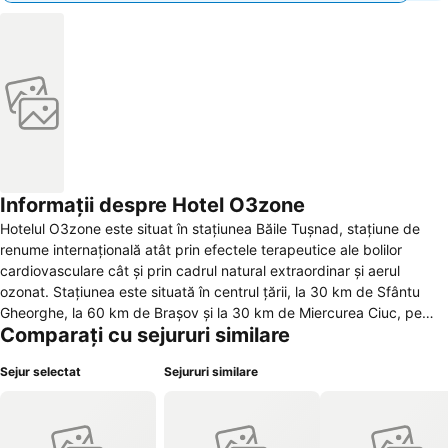
Informații despre Hotel O3zone
Hotelul O3zone este situat în stațiunea Băile Tușnad, stațiune de
renume internațională atât prin efectele terapeutice ale bolilor
cardiovasculare cât și prin cadrul natural extraordinar și aerul
ozonat. Stațiunea este situată în centrul țării, la 30 km de Sfântu
Gheorghe, la 60 km de Brașov și la 30 km de Miercurea Ciuc, pe
Comparați cu sejururi similare
versantul vestic al masivului vulcanic Ciomad, în apropierea Lacului
Sfânta Ana. O zonă perfectă pentru un weekend liniștit și relaxant la
Sejur selectat
Sejururi similare
munte. Hotelul O3zone, care s-a deschis pe baza conceptului de
Spa, Natură & Conferințe, este situat chiar în centrul stațiunii,
orientat spre Stânca Șoimilor, și are poziția de leader atât ca
amplasare cât și din punct de vedere al calității serviciilor oferite.