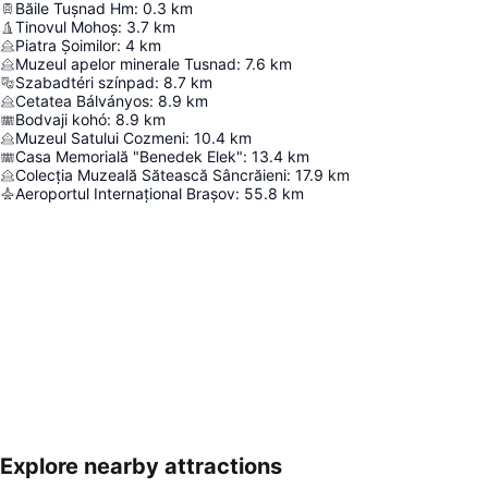
Băile Tușnad Hm
:
0.3
km
Tinovul Mohoș
:
3.7
km
Piatra Șoimilor
:
4
km
Muzeul apelor minerale Tusnad
:
7.6
km
Szabadtéri színpad
:
8.7
km
Cetatea Bálványos
:
8.9
km
Bodvaji kohó
:
8.9
km
Muzeul Satului Cozmeni
:
10.4
km
Casa Memorială "Benedek Elek"
:
13.4
km
Colecția Muzeală Sătească Sâncrăieni
:
17.9
km
Aeroportul Internațional Brașov
:
55.8
km
Explore nearby attractions
Hartă extinsă