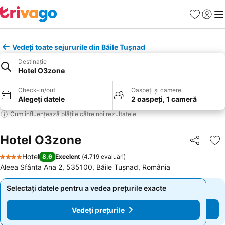
Favorite
Conect
Men
Vedeți toate sejururile din Băile Tuşnad
Destinație
Hotel O3zone
Check-in/out
Oaspeți și camere
Alegeți datele
2 oaspeți, 1 cameră
Cum influențează plățile către noi rezultatele
Hotel O3zone
Distribuiți
Ad
Hotel
8,6
Excelent
(
4.719 evaluări
)
4 Stele
Aleea Sfânta Ana 2, 535100, Băile Tuşnad, România
Selectați datele pentru a vedea prețurile exacte
Selectați datele pentru a vedea prețurile exacte
Vedeți prețurile
Vedeți prețurile