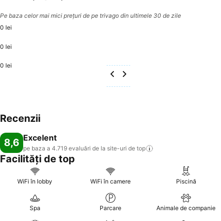
Pe baza celor mai mici prețuri de pe trivago din ultimele 30 de zile
0 lei
0 lei
0 lei
Recenzii
Excelent
8,6
pe baza a 4.719 evaluări de la site-uri de
top
Facilități de top
WiFi în lobby
WiFi în camere
Piscină
Spa
Parcare
Animale de companie