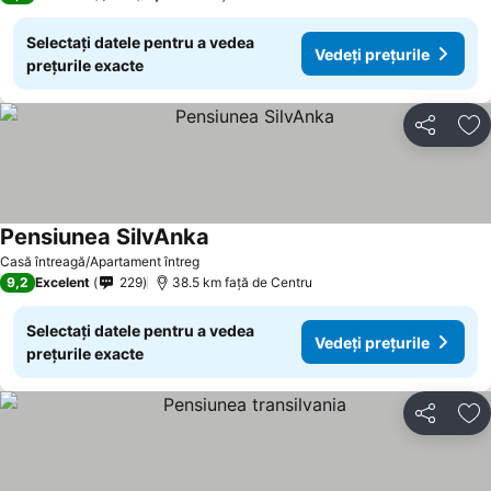
Selectați datele pentru a vedea
Vedeți prețurile
prețurile exacte
Distribuiți
Ad
Pensiunea SilvAnka
Vedeți prețurile
Casă întreagă/Apartament întreg
9,2
Excelent
229
38.5 km faţă de Centru
Selectați datele pentru a vedea
Vedeți prețurile
prețurile exacte
Distribuiți
Ad