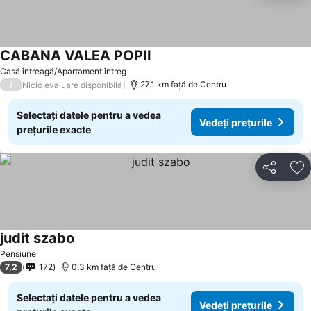
CABANA VALEA POPII
Vedeți prețurile
Casă întreagă/Apartament întreg
/
27.1 km faţă de Centru
Nicio evaluare disponibilă
Selectați datele pentru a vedea
Vedeți prețurile
prețurile exacte
Distribuiți
Ad
judit szabo
Vedeți prețurile
Pensiune
7,2
172
0.3 km faţă de Centru
Selectați datele pentru a vedea
Vedeți prețurile