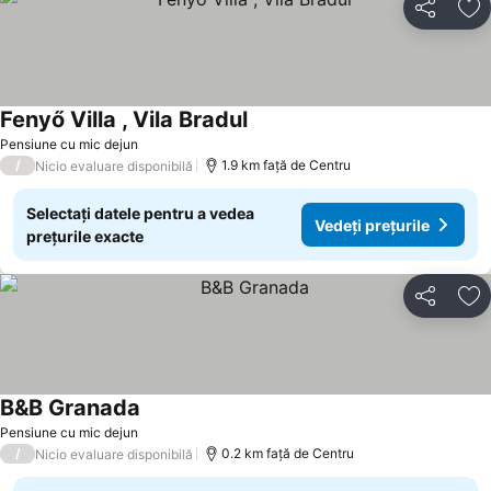
Distribuiți
Ad
Fenyő Villa , Vila Bradul
Vedeți prețurile
Pensiune cu mic dejun
/
1.9 km faţă de Centru
Nicio evaluare disponibilă
Selectați datele pentru a vedea
Vedeți prețurile
prețurile exacte
Distribuiți
Ad
B&B Granada
Vedeți prețurile
Pensiune cu mic dejun
/
0.2 km faţă de Centru
Nicio evaluare disponibilă