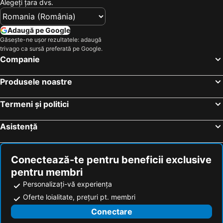
Alegeţi ţara dvs.
Brașov, Jud. Brașov Hoteluri
Sinaia, Jud. Prahova Hoteluri
Predeal, Jud. Brașov Hoteluri
Buşteni, Jud. Prahova Hoteluri
Adaugă pe Google
Bran, Jud. Brașov Hoteluri
Poiana Braşov, Jud. Brașov Hoteluri
Găsește-ne ușor rezultatele: adaugă
trivago ca sursă preferată pe Google.
Băile Tuşnad, Jud. Harghita Hoteluri
Moieciu, Jud. Brașov Hoteluri
Companie
București, Jud. Ilfov Hoteluri
Eforie Nord, Jud. Constanţa Hoteluri
Produsele noastre
Sibiu, Jud. Sibiu Hoteluri
Constanța, Jud. Constanţa Hoteluri
Costinești, Jud. Constanţa Hoteluri
Mamaia, Jud. Constanţa Hoteluri
Termeni și politici
Băile Herculane, Jud. Caraș-Severin Hoteluri
Asistență
Conectează-te pentru beneficii exclusive
pentru membri
Personalizați-vă experiența
Oferte loialitate, prețuri pt. membri
Conectare