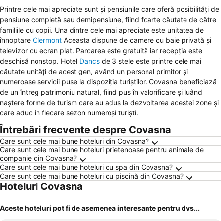
Printre cele mai apreciate sunt și pensiunile care oferă posibilități de
pensiune completă sau demipensiune, fiind foarte căutate de către
familiile cu copii. Una dintre cele mai apreciate este unitatea de
înnoptare
Clermont
Aceasta dispune de camere cu baie privată și
televizor cu ecran plat. Parcarea este gratuită iar recepția este
deschisă nonstop. Hotel
Dancs
de 3 stele este printre cele mai
căutate unități de acest gen, având un personal primitor și
numeroase servicii puse la dispoziția turiștilor. Covasna beneficiază
de un întreg patrimoniu natural, fiind pus în valorificare și luând
naștere forme de turism care au adus la dezvoltarea acestei zone și
care aduc în fiecare sezon numeroși turiști.
Întrebări frecvente despre Covasna
Care sunt cele mai bune hoteluri din Covasna?
Care sunt cele mai bune hoteluri prietenoase pentru animale de
companie din Covasna?
Care sunt cele mai bune hoteluri cu spa din Covasna?
Care sunt cele mai bune hoteluri cu piscină din Covasna?
Hoteluri Covasna
Aceste hoteluri pot fi de asemenea interesante pentru dvs...