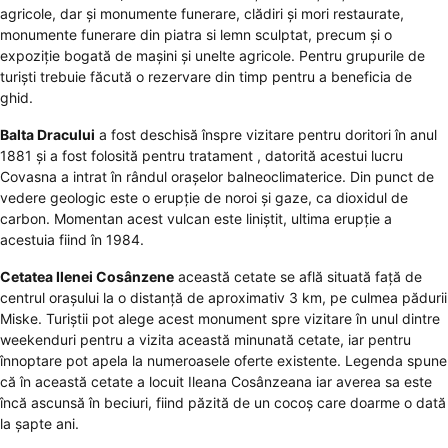
agricole, dar și monumente funerare, clădiri și mori restaurate,
monumente funerare din piatra si lemn sculptat, precum și o
expoziție bogată de mașini și unelte agricole. Pentru grupurile de
turiști trebuie făcută o rezervare din timp pentru a beneficia de
ghid.
Balta Dracului
a fost deschisă înspre vizitare pentru doritori în anul
1881 și a fost folosită pentru tratament , datorită acestui lucru
Covasna a intrat în rândul orașelor balneoclimaterice. Din punct de
vedere geologic este o erupție de noroi și gaze, ca dioxidul de
carbon. Momentan acest vulcan este liniștit, ultima erupție a
acestuia fiind în 1984.
Cetatea Ilenei Cosânzene
această cetate se află situată față de
centrul orașului la o distanță de aproximativ 3 km, pe culmea pădurii
Miske. Turiștii pot alege acest monument spre vizitare în unul dintre
weekenduri pentru a vizita această minunată cetate, iar pentru
înnoptare pot apela la numeroasele oferte existente. Legenda spune
că în această cetate a locuit Ileana Cosânzeana iar averea sa este
încă ascunsă în beciuri, fiind păzită de un cocoș care doarme o dată
la șapte ani.