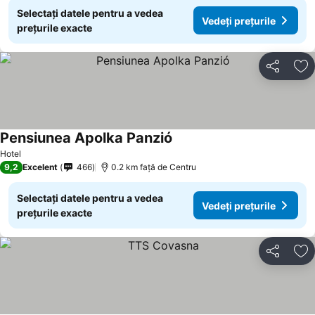
Selectați datele pentru a vedea
Vedeți prețurile
prețurile exacte
Distribuiți
Ad
Pensiunea Apolka Panzió
Vedeți prețurile
Hotel
9,2
Excelent
466
0.2 km faţă de Centru
Selectați datele pentru a vedea
Vedeți prețurile
prețurile exacte
Distribuiți
Ad