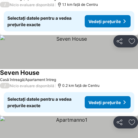
/
1.1 km faţă de Centru
Nicio evaluare disponibilă
Selectați datele pentru a vedea
Vedeți prețurile
prețurile exacte
Distribuiți
Ad
Seven House
Vedeți prețurile
Casă întreagă/Apartament întreg
/
0.2 km faţă de Centru
Nicio evaluare disponibilă
Selectați datele pentru a vedea
Vedeți prețurile
prețurile exacte
Distribuiți
Ad