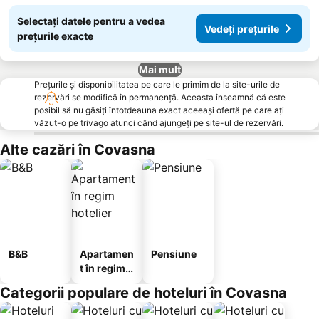
Selectați datele pentru a vedea
Vedeți prețurile
prețurile exacte
Mai mult
Prețurile și disponibilitatea pe care le primim de la site-urile de
rezervări se modifică în permanență. Aceasta înseamnă că este
posibil să nu găsiți întotdeauna exact aceeași ofertă pe care ați
văzut-o pe trivago atunci când ajungeți pe site-ul de rezervări.
Alte cazări în Covasna
B&B
Apartamen
Pensiune
t în regim
hotelier
Categorii populare de hoteluri în Covasna