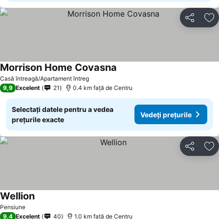
Distribuiți
Ad
Morrison Home Covasna
Vedeți prețurile
Casă întreagă/Apartament întreg
9,9
Excelent
21
0.4 km faţă de Centru
Selectați datele pentru a vedea
Vedeți prețurile
prețurile exacte
Distribuiți
Ad
Wellion
Vedeți prețurile
Pensiune
9,4
Excelent
40
1.0 km faţă de Centru