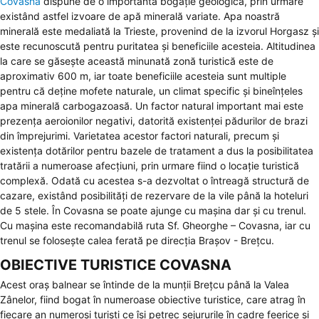
Covasna
dispune de o importantă bogăție geologică, prin urmare
existând astfel izvoare de apă minerală variate. Apa noastră
minerală este medaliată la Trieste, provenind de la izvorul Horgasz și
este recunoscută pentru puritatea și beneficiile acesteia. Altitudinea
la care se găsește această minunată zonă turistică este de
aproximativ 600 m, iar toate beneficiile acesteia sunt multiple
pentru că deține mofete naturale, un climat specific și bineînțeles
apa minerală carbogazoasă. Un factor natural important mai este
prezența aeroionilor negativi, datorită existenței pădurilor de brazi
din împrejurimi. Varietatea acestor factori naturali, precum și
existența dotărilor pentru bazele de tratament a dus la posibilitatea
tratării a numeroase afecțiuni, prin urmare fiind o locație turistică
complexă. Odată cu acestea s-a dezvoltat o întreagă structură de
cazare, existând posibilități de rezervare de la vile până la hoteluri
de 5 stele. În Covasna se poate ajunge cu mașina dar și cu trenul.
Cu mașina este recomandabilă ruta Sf. Gheorghe – Covasna, iar cu
trenul se folosește calea ferată pe direcția Brașov - Brețcu.
OBIECTIVE TURISTICE COVASNA
Acest oraș balnear se întinde de la munții Brețcu până la Valea
Zânelor, fiind bogat în numeroase obiective turistice, care atrag în
fiecare an numeroși turiști ce își petrec sejururile în cadre feerice și