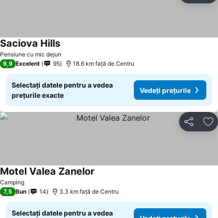
Saciova Hills
Vedeți prețurile
Pensiune cu mic dejun
9,9
Excelent
95
18.6 km faţă de Centru
Selectați datele pentru a vedea
Vedeți prețurile
prețurile exacte
Distribuiți
Ad
Motel Valea Zanelor
Vedeți prețurile
Camping
7,5
Bun
14
3.3 km faţă de Centru
Selectați datele pentru a vedea