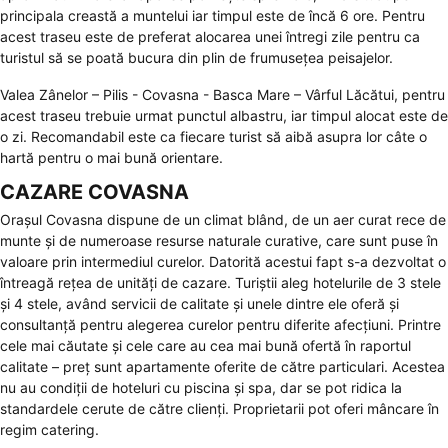
principala creastă a muntelui iar timpul este de încă 6 ore. Pentru
acest traseu este de preferat alocarea unei întregi zile pentru ca
turistul să se poată bucura din plin de frumusețea peisajelor.
Valea Zânelor – Pilis - Covasna - Basca Mare – Vârful Lăcătui, pentru
acest traseu trebuie urmat punctul albastru, iar timpul alocat este de
o zi. Recomandabil este ca fiecare turist să aibă asupra lor câte o
hartă pentru o mai bună orientare.
CAZARE COVASNA
Orașul Covasna dispune de un climat blând, de un aer curat rece de
munte și de numeroase resurse naturale curative, care sunt puse în
valoare prin intermediul curelor. Datorită acestui fapt s-a dezvoltat o
întreagă rețea de unități de cazare. Turiștii aleg hotelurile de 3 stele
și 4 stele, având servicii de calitate și unele dintre ele oferă și
consultanță pentru alegerea curelor pentru diferite afecțiuni. Printre
cele mai căutate și cele care au cea mai bună ofertă în raportul
calitate – preț sunt apartamente oferite de către particulari. Acestea
nu au condiții de hoteluri cu piscina și spa, dar se pot ridica la
standardele cerute de către clienți. Proprietarii pot oferi mâncare în
regim catering.