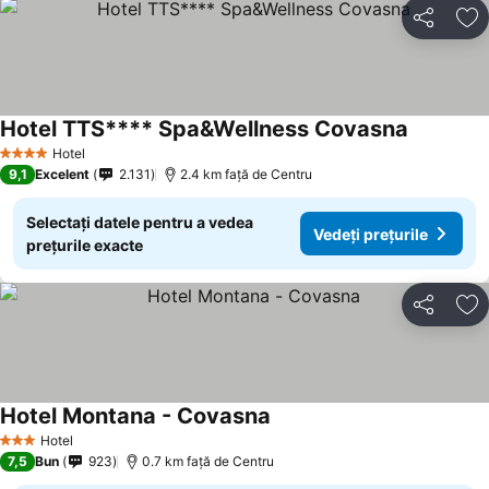
Distribuiți
Ad
Hotel TTS**** Spa&Wellness Covasna
Vedeți pre
Hotel
4 Stele
9,1
Excelent
2.131
2.4 km faţă de Centru
Selectați datele pentru a vedea
Vedeți prețurile
prețurile exacte
Distribuiți
Ad
Hotel Montana - Covasna
Vedeți prețurile
Hotel
3 Stele
7,5
Bun
923
0.7 km faţă de Centru