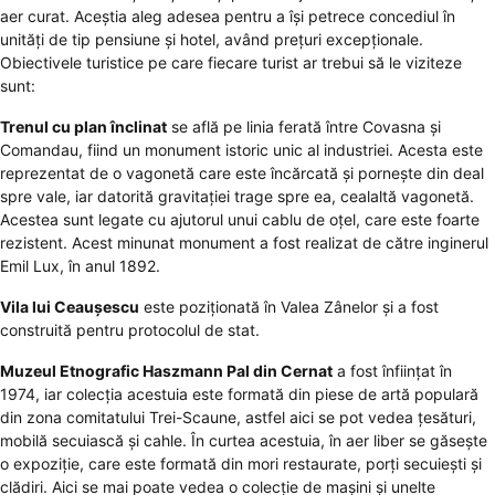
aer curat. Aceștia aleg adesea pentru a își petrece concediul în
unități de tip pensiune și hotel, având prețuri excepționale.
Obiectivele turistice pe care fiecare turist ar trebui să le viziteze
sunt:
Trenul cu plan înclinat
se află pe linia ferată între Covasna și
Comandau, fiind un monument istoric unic al industriei. Acesta este
reprezentat de o vagonetă care este încărcată și pornește din deal
spre vale, iar datorită gravitației trage spre ea, cealaltă vagonetă.
Acestea sunt legate cu ajutorul unui cablu de oțel, care este foarte
rezistent. Acest minunat monument a fost realizat de către inginerul
Emil Lux, în anul 1892.
Vila lui Ceaușescu
este poziționată în Valea Zânelor și a fost
construită pentru protocolul de stat.
Muzeul Etnografic Haszmann Pal din Cernat
a fost înființat în
1974, iar colecția acestuia este formată din piese de artă populară
din zona comitatului Trei-Scaune, astfel aici se pot vedea țesături,
mobilă secuiască și cahle. În curtea acestuia, în aer liber se găsește
o expoziție, care este formată din mori restaurate, porți secuiești și
clădiri. Aici se mai poate vedea o colecție de mașini și unelte