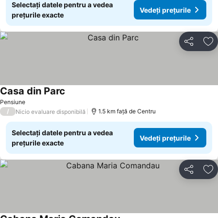
Selectați datele pentru a vedea
Vedeți prețurile
prețurile exacte
Distribuiți
Ad
Casa din Parc
Vedeți prețurile
Pensiune
/
1.5 km faţă de Centru
Nicio evaluare disponibilă
Selectați datele pentru a vedea
Vedeți prețurile
prețurile exacte
Distribuiți
Ad