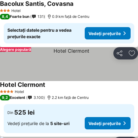
Bacolux Santis, Covasna
Vedeți prețurile
Hotel
3 Stele
8,4
Foarte bun
131
0.9 km faţă de Centru
Selectați datele pentru a vedea
Vedeți prețurile
prețurile exacte
Alegere populară
Distribuiți
Ad
Hotel Clermont
Vedeți prețurile
Hotel
4 Stele
9,2
Excelent
3.100
2.2 km faţă de Centru
525 lei
Din
Vedeți prețurile de la
5 site-uri
Vedeți prețurile