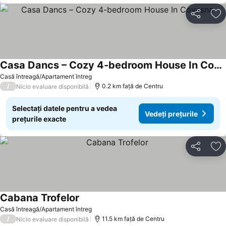
Distribuiți
Ad
Casa Dancs – Cozy 4-bedroom House In Covasna
Vedeți prețurile
Casă întreagă/Apartament întreg
/
0.2 km faţă de Centru
Nicio evaluare disponibilă
Selectați datele pentru a vedea
Vedeți prețurile
prețurile exacte
Distribuiți
Ad
Cabana Trofelor
Vedeți prețurile
Casă întreagă/Apartament întreg
/
11.5 km faţă de Centru
Nicio evaluare disponibilă