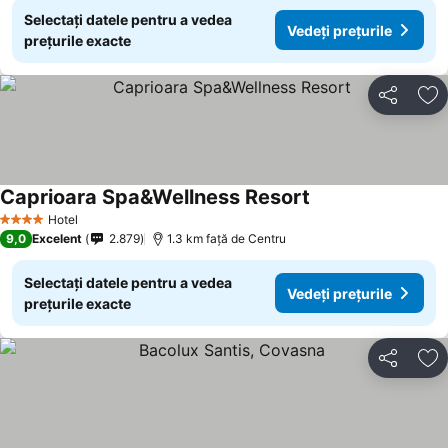
Selectați datele pentru a vedea
Vedeți prețurile
prețurile exacte
Distribuiți
Ad
Caprioara Spa&Wellness Resort
Vedeți prețurile
Hotel
4 Stele
9,0
Excelent
2.879
1.3 km faţă de Centru
Selectați datele pentru a vedea
Vedeți prețurile
prețurile exacte
Distribuiți
Ad