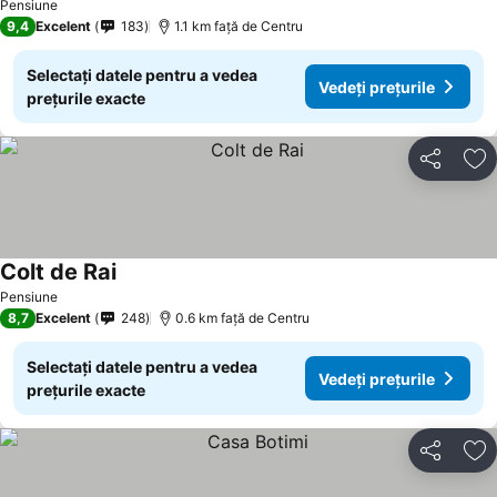
Pensiune
9,4
Excelent
183
1.1 km faţă de Centru
Selectați datele pentru a vedea
Vedeți prețurile
prețurile exacte
Distribuiți
Ad
Colt de Rai
Vedeți prețurile
Pensiune
8,7
Excelent
248
0.6 km faţă de Centru
Selectați datele pentru a vedea
Vedeți prețurile
prețurile exacte
Distribuiți
Ad