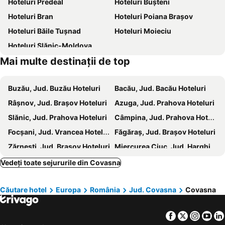
Hoteluri Predeal
Hoteluri Buşteni
Florilor
Sugas Bai 2
Hoteluri Bran
Hoteluri Poiana Braşov
Timiș-Triaj
Lorincz Zsigmond 1
Hoteluri Băile Tuşnad
Hoteluri Moieciu
Sugas Bai 1
Curmatura 1
Hoteluri Slănic-Moldova
Partia Tusnad
Scriitorilor
Mai multe destinații de top
Buzău, Jud. Buzău Hoteluri
Bacău, Jud. Bacău Hoteluri
Râşnov, Jud. Brașov Hoteluri
Azuga, Jud. Prahova Hoteluri
Slănic, Jud. Prahova Hoteluri
Câmpina, Jud. Prahova Hoteluri
Focșani, Jud. Vrancea Hoteluri
Făgăraș, Jud. Brașov Hoteluri
Zărneşti, Jud. Brașov Hoteluri
Miercurea Ciuc, Jud. Harghita Hoteluri
Sfântu Gheorghe, Jud. Covasna Hoteluri
Onești, Jud. Bacău Hoteluri
Vedeți toate sejururile din Covasna
Dărmăneşti, Jud. Bacău Hoteluri
Lepșa, Jud. Vrancea Hoteluri
Căutare hotel
Europa
România
Jud. Covasna
Covasna
Târgu Secuiesc, Jud. Covasna Hoteluri
Moieciu de Sus, Hoteluri
Moineşti, Jud. Bacău Hoteluri
Odorheiu Secuiesc, Jud. Harghita Hoteluri
Facebook
Twitter
Insta
Yo
Breaza, Jud. Prahova Hoteluri
Rucăr, Jud. Argeș Hoteluri