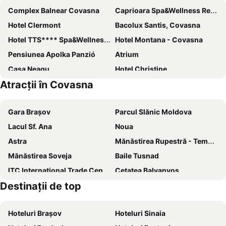
Complex Balnear Covasna
Caprioara Spa&Wellness Resort
Hotel Clermont
Bacolux Santis, Covasna
Hotel TTS**** Spa&Wellness Covasna
Hotel Montana - Covasna
Pensiunea Apolka Panzió
Atrium
Casa Neagu
Hotel Christine
Atracții în Covasna
TTS Covasna
Monte Cervo Bio Hotel & Spa
Sruetti
Hefaistos
Gara Brașov
Parcul Slănic Moldova
Turist
Cerbul
Lacul Sf. Ana
Noua
Hotel Bradul
Astra
Mănăstirea Rupestră - Templul de la Șinca Veche
Mănăstirea Soveja
Baile Tusnad
ITC International Trade Center Braşov
Cetatea Balvanyos
Destinaţii de top
Dârste
Cascada Putna - Lepșa
Schitul Sf. Nectarie-Sinca Veche
Cheile Tișiței
Hoteluri Brașov
Hoteluri Sinaia
Șcheii Brașovului
Brașovechi