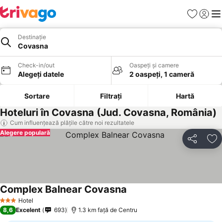
Favorite
Conect
Men
Destinație
Covasna
Check-in/out
Oaspeți și camere
Alegeți datele
2 oaspeți, 1 cameră
Sortare
Filtrați
Hartă
Hoteluri în Covasna (Jud. Covasna, România)
Cum influențează plățile către noi rezultatele
Alegere populară
Distribuiți
Ad
Complex Balnear Covasna
Vedeți prețurile
Hotel
3 Stele
8,6
Excelent
693
1.3 km faţă de Centru