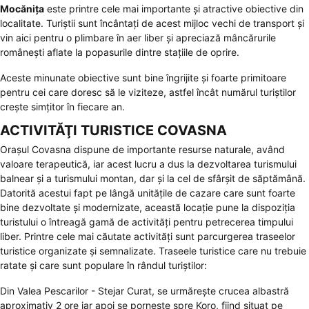
Mocănița
este printre cele mai importante și atractive obiective din
localitate. Turiștii sunt încântați de acest mijloc vechi de transport și
vin aici pentru o plimbare în aer liber și apreciază mâncărurile
românești aflate la popasurile dintre stațiile de oprire.
Aceste minunate obiective sunt bine îngrijite și foarte primitoare
pentru cei care doresc să le viziteze, astfel încât numărul turiștilor
crește simțitor în fiecare an.
ACTIVITĂŢI TURISTICE COVASNA
Orașul Covasna dispune de importante resurse naturale, având
valoare terapeutică, iar acest lucru a dus la dezvoltarea turismului
balnear și a turismului montan, dar și la cel de sfârșit de săptămână.
Datorită acestui fapt pe lângă unitățile de cazare care sunt foarte
bine dezvoltate și modernizate, această locație pune la dispoziția
turistului o întreagă gamă de activități pentru petrecerea timpului
liber. Printre cele mai căutate activități sunt parcurgerea traseelor
turistice organizate și semnalizate. Traseele turistice care nu trebuie
ratate și care sunt populare în rândul turiștilor:
Din Valea Pescarilor - Stejar Curat, se urmărește crucea albastră
aproximativ 2 ore iar apoi se pornește spre Koro, fiind situat pe