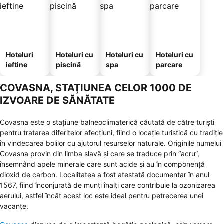
Hoteluri
Hoteluri cu
Hoteluri cu
Hoteluri cu
ieftine
piscină
spa
parcare
COVASNA, STAŢIUNEA CELOR 1000 DE
IZVOARE DE SĂNĂTATE
Covasna este o stațiune balneoclimaterică căutată de către turiști
pentru tratarea diferitelor afecțiuni, fiind o locație turistică cu tradiție
în vindecarea bolilor cu ajutorul resurselor naturale. Originile numelui
Covasna provin din limba slavă și care se traduce prin “acru”,
însemnând apele minerale care sunt acide și au în componență
dioxid de carbon. Localitatea a fost atestată documentar în anul
1567, fiind înconjurată de munți înalți care contribuie la ozonizarea
aerului, astfel încât acest loc este ideal pentru petrecerea unei
vacanțe.