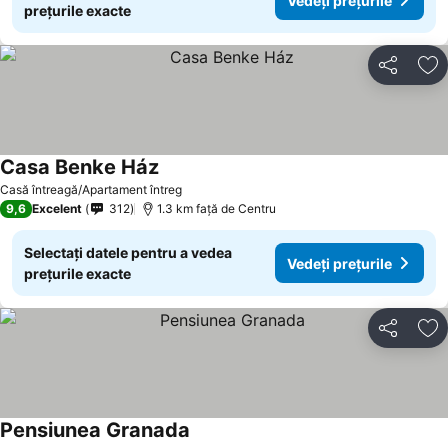
Vedeți prețurile
prețurile exacte
Distribuiți
Ad
Casa Benke Ház
Vedeți prețurile
Casă întreagă/Apartament întreg
9,6
Excelent
312
1.3 km faţă de Centru
Selectați datele pentru a vedea
Vedeți prețurile
prețurile exacte
Distribuiți
Ad
Pensiunea Granada
Vedeți prețurile