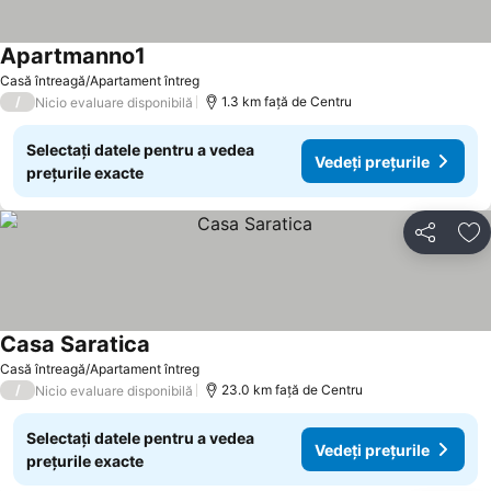
Apartmanno1
Vedeți prețurile
Casă întreagă/Apartament întreg
/
1.3 km faţă de Centru
Nicio evaluare disponibilă
Selectați datele pentru a vedea
Vedeți prețurile
prețurile exacte
Distribuiți
Ad
Casa Saratica
Vedeți prețurile
Casă întreagă/Apartament întreg
/
23.0 km faţă de Centru
Nicio evaluare disponibilă
Selectați datele pentru a vedea
Vedeți prețurile
prețurile exacte