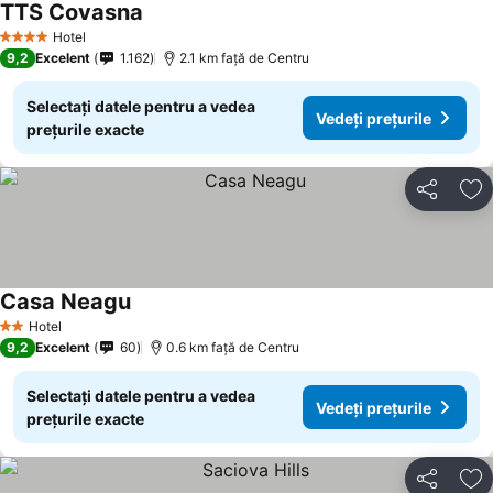
TTS Covasna
Vedeți prețurile
Hotel
4 Stele
9,2
Excelent
1.162
2.1 km faţă de Centru
Selectați datele pentru a vedea
Vedeți prețurile
prețurile exacte
Distribuiți
Ad
Casa Neagu
Vedeți prețurile
Hotel
2 Stele
9,2
Excelent
60
0.6 km faţă de Centru
Selectați datele pentru a vedea
Vedeți prețurile
prețurile exacte
Distribuiți
Ad