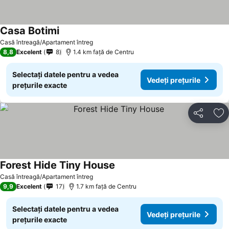
Casa Botimi
Vedeți prețurile
Casă întreagă/Apartament întreg
8,8
Excelent
8
1.4 km faţă de Centru
Selectați datele pentru a vedea
Vedeți prețurile
prețurile exacte
Distribuiți
Ad
Forest Hide Tiny House
Vedeți prețurile
Casă întreagă/Apartament întreg
9,9
Excelent
17
1.7 km faţă de Centru
Selectați datele pentru a vedea
Vedeți prețurile
prețurile exacte