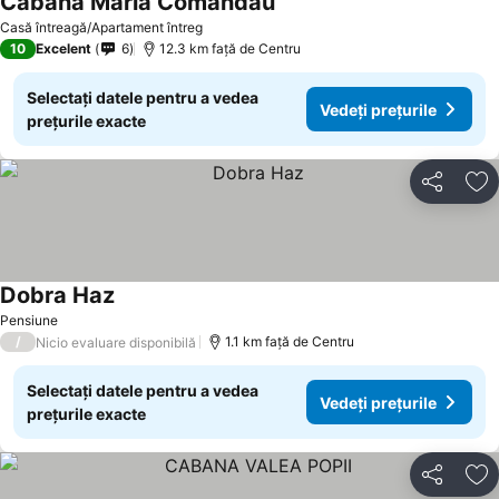
Cabana Maria Comandau
Vedeți prețurile
Casă întreagă/Apartament întreg
10
Excelent
6
12.3 km faţă de Centru
Selectați datele pentru a vedea
Vedeți prețurile
prețurile exacte
Distribuiți
Ad
Dobra Haz
Vedeți prețurile
Pensiune
/
1.1 km faţă de Centru
Nicio evaluare disponibilă
Selectați datele pentru a vedea
Vedeți prețurile
prețurile exacte
Distribuiți
Ad