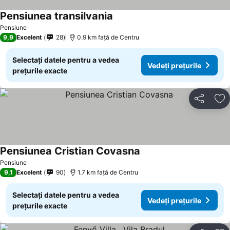
Pensiunea transilvania
Vedeți prețurile
Pensiune
9,9
Excelent
28
0.9 km faţă de Centru
Selectați datele pentru a vedea
Vedeți prețurile
prețurile exacte
Distribuiți
Ad
Pensiunea Cristian Covasna
Vedeți prețurile
Pensiune
9,1
Excelent
90
1.7 km faţă de Centru
Selectați datele pentru a vedea
Vedeți prețurile
prețurile exacte