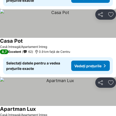
prețurile exacte
Distribuiți
Ad
Casa Pot
Vedeți prețurile
Casă întreagă/Apartament întreg
8,7
Excelent
62
0.9 km faţă de Centru
Selectați datele pentru a vedea
Vedeți prețurile
prețurile exacte
Distribuiți
Ad
Apartman Lux
Vedeți prețurile
Casă întreagă/Apartament întreg