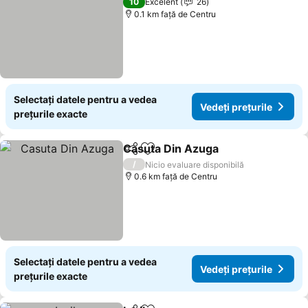
10
Excelent
26
0.1 km faţă de Centru
Selectați datele pentru a vedea
Vedeți prețurile
prețurile exacte
Casuta Din Azuga
Distribuiți
Adăugaţi la favorite
Vedeți pr
/
Nicio evaluare disponibilă
0.6 km faţă de Centru
Selectați datele pentru a vedea
Vedeți prețurile
prețurile exacte