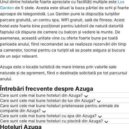
Unul dintre hotelurile foarte apreciate cu facilități multiple este
Lux
Garden
de 5 stele. Acesta este situat la baza pârtiei de schi și foarte
aproape de telegondolă. Lux Garden pune la dispoziția turiștilor
parcare gratuită, un centru spa, WiFi gratuit, sală de fitness. Acest
hotel este foarte bine poziționat pentru iubitorii de natură datorită
faptului că dispune de camere cu balcon și vedere la munte. De
asemenea, această unitate vine cu oferte foarte bune pe toată
perioada anului, fiind recomandat sa se realizeze rezervări din timp
a camerelor, tocmai pentru ca turiștii să se poate asigura și bucura
de un sejur relaxant.
Azuga este o locație turistică de mare interes prin valorile sale
naturale și de agrement, fiind o destinație solicitată pe tot parcursul
anului.
Întrebări frecvente despre Azuga
Care sunt cele mai bune hoteluri din Azuga?
Care sunt cele mai bune hoteluri de lux din Azuga?
Care sunt cele mai bune hoteluri prietenoase pentru animale de
companie din Azuga?
Care sunt cele mai bune hoteluri cu spa din Azuga?
Care sunt cele mai bune hoteluri cu piscină din Azuga?
Hoteluri Azuga