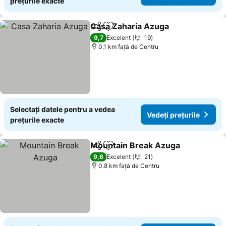
prețurile exacte
Casa Zaharia Azuga
Distribuiți
Adăugaţi la favorite
Vedeți
9,7
Excelent
19
0.1 km faţă de Centru
Selectați datele pentru a vedea
Vedeți prețurile
prețurile exacte
Mountain Break Azuga
Distribuiți
Adăugaţi la favorite
Ved
9,6
Excelent
21
0.8 km faţă de Centru