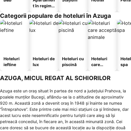
t în regim
hotelier
Categorii populare de hoteluri în Azuga
Hoteluri
Hoteluri de
Hoteluri cu
Hoteluri
Hotel
ieftine
lux
piscină
care
spa
acceptă
animale
AZUGA, MICUL REGAT AL SCHIORILOR
Azuga este un oraș situat în partea de nord a județului Prahova, la
poalele munților Bucegi, aflându-se la o altitudine de aproximativ
920 m. Această zonă a devenit oraș în 1948 și înainte se numea
”Întreprahove”. Este printre cele mai mici stațiuni ca și întindere, dar
acest lucru este nesemnificativ pentru turiștii care aleg să își
petreacă concediul, în fiecare an, în această minunată zonă. Cei
care doresc să se bucure de această locație au la dispoziție două