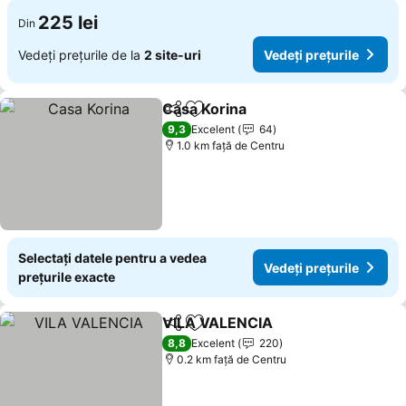
225 lei
Din
Vedeți prețurile de la
2 site-uri
Vedeți prețurile
Casa Korina
Distribuiți
Adăugaţi la favorite
Vedeți prețuril
9,3
Excelent
64
1.0 km faţă de Centru
Selectați datele pentru a vedea
Vedeți prețurile
prețurile exacte
VILA VALENCIA
Distribuiți
Adăugaţi la favorite
Vedeți preț
8,8
Excelent
220
0.2 km faţă de Centru