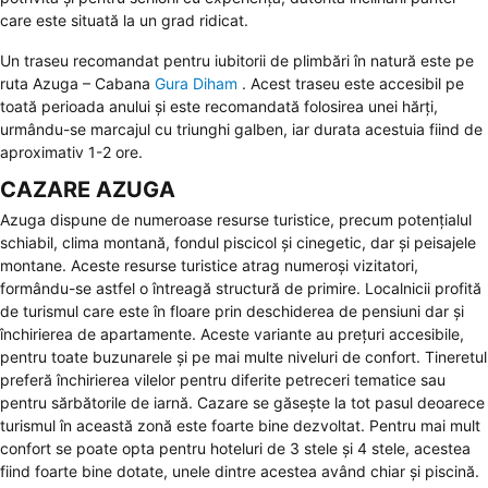
care este situată la un grad ridicat.
Un traseu recomandat pentru iubitorii de plimbări în natură este pe
ruta Azuga – Cabana
Gura Diham
. Acest traseu este accesibil pe
toată perioada anului și este recomandată folosirea unei hărți,
urmându-se marcajul cu triunghi galben, iar durata acestuia fiind de
aproximativ 1-2 ore.
CAZARE AZUGA
Azuga dispune de numeroase resurse turistice, precum potențialul
schiabil, clima montană, fondul piscicol și cinegetic, dar și peisajele
montane. Aceste resurse turistice atrag numeroși vizitatori,
formându-se astfel o întreagă structură de primire. Localnicii profită
de turismul care este în floare prin deschiderea de pensiuni dar și
închirierea de apartamente. Aceste variante au prețuri accesibile,
pentru toate buzunarele și pe mai multe niveluri de confort. Tineretul
preferă închirierea vilelor pentru diferite petreceri tematice sau
pentru sărbătorile de iarnă. Cazare se găsește la tot pasul deoarece
turismul în această zonă este foarte bine dezvoltat. Pentru mai mult
confort se poate opta pentru hoteluri de 3 stele și 4 stele, acestea
fiind foarte bine dotate, unele dintre acestea având chiar și piscină.