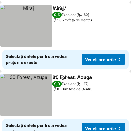
Miraj
Distribuiți
Adăugaţi la favorite
Vedeți prețurile
9,5
Excelent
80
1.0 km faţă de Centru
Selectați datele pentru a vedea
Vedeți prețurile
prețurile exacte
30 Forest, Azuga
Distribuiți
Adăugaţi la favorite
Vedeți pr
9,9
Excelent
17
0.2 km faţă de Centru
Selectați datele pentru a vedea
Vedeți prețurile