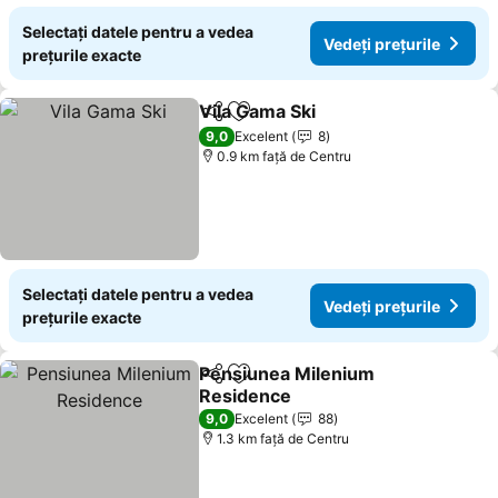
Selectați datele pentru a vedea
Vedeți prețurile
prețurile exacte
Vila Gama Ski
Distribuiți
Adăugaţi la favorite
Vedeți prețur
9,0
Excelent
8
0.9 km faţă de Centru
Selectați datele pentru a vedea
Vedeți prețurile
prețurile exacte
Pensiunea Milenium
Distribuiți
Adăugaţi la favorite
Residence
Vedeți prețurile
9,0
Excelent
88
1.3 km faţă de Centru