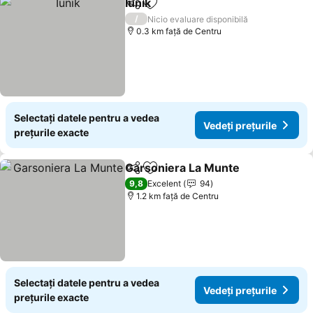
Iunik
Distribuiți
Adăugaţi la favorite
Vedeți prețurile
/
Nicio evaluare disponibilă
0.3 km faţă de Centru
Selectați datele pentru a vedea
Vedeți prețurile
prețurile exacte
Garsoniera La Munte
Distribuiți
Adăugaţi la favorite
Vedeț
9,8
Excelent
94
1.2 km faţă de Centru
Selectați datele pentru a vedea
Vedeți prețurile
prețurile exacte