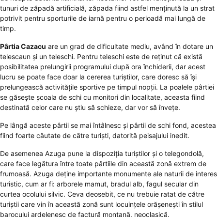
tunuri de zăpadă artificială, zăpada fiind astfel menținută la un strat
potrivit pentru sporturile de iarnă pentru o perioadă mai lungă de
timp.
Pârtia Cazacu
are un grad de dificultate mediu, având în dotare un
telescaun și un teleschi. Pentru teleschi este de reținut că există
posibilitatea prelungirii programului după ora închiderii, dar acest
lucru se poate face doar la cererea turiștilor, care doresc să își
prelungească activitățile sportive pe timpul nopții. La poalele pârtiei
se găsește școala de schi cu monitori din localitate, aceasta fiind
destinată celor care nu știu să schieze, dar vor să învețe.
Pe lângă aceste pârtii se mai întâlnesc și pârtii de schi fond, acestea
fiind foarte căutate de către turiști, datorită peisajului inedit.
De asemenea Azuga pune la dispoziția turiștilor și o telegondolă,
care face legătura între toate pârtiile din această zonă extrem de
frumoasă. Azuga deține importante monumente ale naturii de interes
turistic, cum ar fi: arborele mamut, bradul alb, fagul secular din
curtea ocolului silvic. Ceva deosebit, ce nu trebuie ratat de către
turiștii care vin în această zonă sunt locuințele orășenești în stilul
barocului ardelenesc de factură montană, neoclasică.