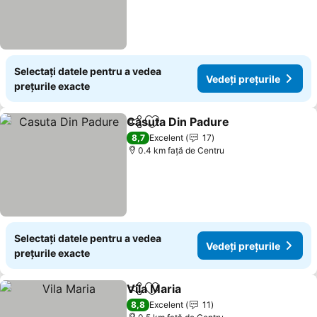
Selectați datele pentru a vedea
Vedeți prețurile
prețurile exacte
Casuta Din Padure
Distribuiți
Adăugaţi la favorite
Vedeți p
8,7
Excelent
17
0.4 km faţă de Centru
Selectați datele pentru a vedea
Vedeți prețurile
prețurile exacte
Vila Maria
Distribuiți
Adăugaţi la favorite
Vedeți prețurile
8,8
Excelent
11