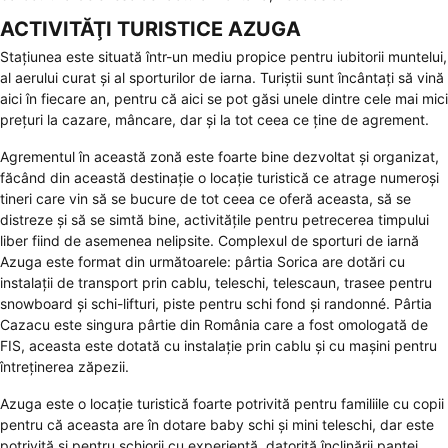
ACTIVITĂŢI TURISTICE AZUGA
Stațiunea este situată într-un mediu propice pentru iubitorii muntelui,
al aerului curat și al sporturilor de iarna. Turiștii sunt încântați să vină
aici în fiecare an, pentru că aici se pot găsi unele dintre cele mai mici
prețuri la cazare, mâncare, dar și la tot ceea ce ține de agrement.
Agrementul în această zonă este foarte bine dezvoltat și organizat,
făcând din această destinație o locație turistică ce atrage numeroși
tineri care vin să se bucure de tot ceea ce oferă aceasta, să se
distreze și să se simtă bine, activitățile pentru petrecerea timpului
liber fiind de asemenea nelipsite. Complexul de sporturi de iarnă
Azuga este format din următoarele: pârtia Sorica are dotări cu
instalații de transport prin cablu, teleschi, telescaun, trasee pentru
snowboard și schi-lifturi, piste pentru schi fond și randonné. Pârtia
Cazacu este singura pârtie din România care a fost omologată de
FIS, aceasta este dotată cu instalație prin cablu și cu mașini pentru
întreținerea zăpezii.
Azuga este o locație turistică foarte potrivită pentru familiile cu copii
pentru că aceasta are în dotare baby schi și mini teleschi, dar este
potrivită și pentru schiorii cu experiență, datorită înclinării pantei