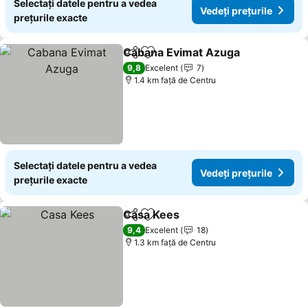
Selectați datele pentru a vedea
Vedeți prețurile
prețurile exacte
Cabana Evimat Azuga
Distribuiți
Adăugaţi la favorite
Vede
9,8
Excelent
7
1.4 km faţă de Centru
Selectați datele pentru a vedea
Vedeți prețurile
prețurile exacte
Casa Kees
Distribuiți
Adăugaţi la favorite
Vedeți prețurile
9,4
Excelent
18
1.3 km faţă de Centru