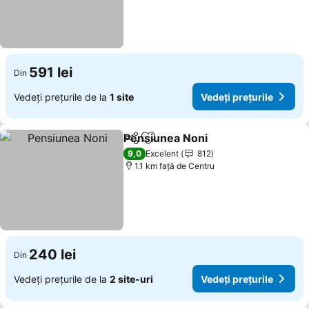
591 lei
Din
Vedeți prețurile de la
1 site
Vedeți prețurile
Pensiunea Noni
Distribuiți
Adăugaţi la favorite
Vedeți preț
9,0
Excelent
812
1.1 km faţă de Centru
240 lei
Din
Vedeți prețurile de la
2 site-uri
Vedeți prețurile