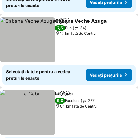
Vedeți prețurile
prețurile exacte
Cabana Veche Azuga
Distribuiți
Adăugaţi la favorite
Vedeț
7,5
Bun
34
1.1 km faţă de Centru
Selectați datele pentru a vedea
Vedeți prețurile
prețurile exacte
La Gabi
Distribuiți
Adăugaţi la favorite
Vedeți prețurile
9,0
Excelent
227
0.1 km faţă de Centru