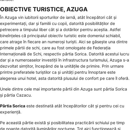
OBIECTIVE TURISTICE, AZUGA
În Azuga vin iubitorii sporturilor de iarnă, atât începători cât și
experimentați, dar și familii cu copii, datorită posibilităților de
petrecere a timpului liber cât și a dotărilor pentru aceștia. Astfel
bineînțeles că principalul obiectiv turistic este domeniul schiabil,
care atrage în fiecare an numeroși turiști. Aici se găsește una dintre
primele pârtii de schi, care au fost omologate de Federația
Internațională de Schi, respectiv pârtia Sorica. Datorită acestui lucru
dar și a numeroaselor investiții în infrastructura turismului, Azuga s-a
dezvoltat simțitor, începând de la unitățile de primire. Prin urmare
printre preferatele turiștilor ca și unități pentru înnoptare este
alegerea unui hotel, asta datorită plusului de confort pe care îl oferă.
Unele dintre cele mai importante pârtii din Azuga sunt pârtia Sorica
și pârtia Cazacu.
Pârtia Sorica
este destinată atât începătorilor cât și pentru cei cu
experiență.
Pe această pârtie există și posibilitatea practicării schiului pe timp
de noapte datorită iluminărilor nocturne. Tot aici funcționează și