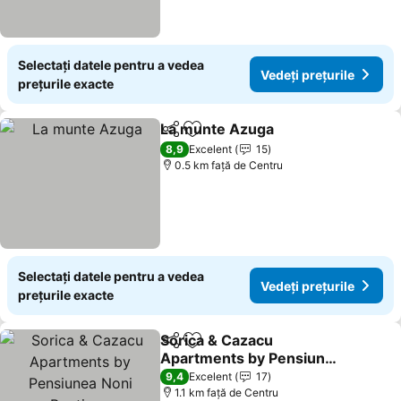
Selectați datele pentru a vedea
Vedeți prețurile
prețurile exacte
La munte Azuga
Distribuiți
Adăugaţi la favorite
Vedeți pre
8,9
Excelent
15
0.5 km faţă de Centru
Selectați datele pentru a vedea
Vedeți prețurile
prețurile exacte
Sorica & Cazacu
Distribuiți
Adăugaţi la favorite
Apartments by Pensiunea
Noni Boutique
Vedeți prețurile
9,4
Excelent
17
1.1 km faţă de Centru