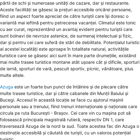
pârtii de schi și numeroase unități de cazare, dar și restaurante.
Aceste facilități se găsesc la prețuri accesibile oricărei persoane,
fiind un aspect foarte apreciat de către turiștii care își doresc o
variantă mai ieftină pentru petrecerea vacanței. Climatul este tonic
cu aer curat, reprezentând un avantaj evident pentru turiștii care
sunt bolnavi de nevroze astenice, de surmenaj intelectual și fizic,
dar și pentru cei care suferă de stări de debilitate. Potențialul turistic
al acestei localități este aproape în totalitate natural, activitățile
turistice care se găsesc aici sunt în mare parte drumețiile, existând
mai multe trasee turistice montane atât ușoare cât și dificile, sporturi
de iarnă, sporturi de vară, pescuit sportiv, picnic, vânătoare, plus
multe altele.
Azuga
este un foarte bun punct de întâlnire și de plecare către
multe trasee turistice, dar și către cabanele din Munții Baiului și
Bucegi. Accesul în această locație se face cu ajutorul mașinii
personale sau a trenului, fiind trenuri internaționale și naționale care
circula pe ruta București - Brașov. Cei care vin cu mașina pot să
folosească principala magistrală rutieră, respectiv DN 1, care
traversează Azuga de la nord la sud. Toate acestea fac din Azuga o
destinație accesibilă și căutată de turiști, cu un valoros potențial
turistic.