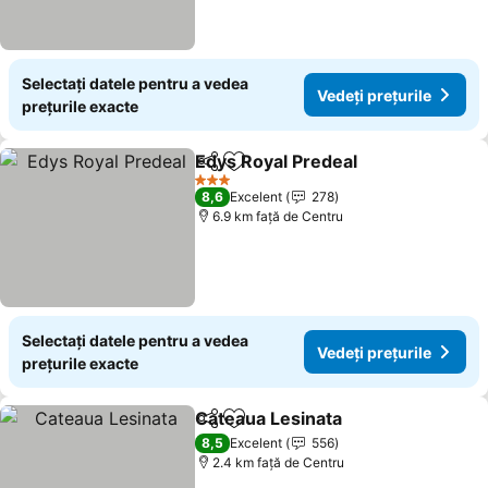
Selectați datele pentru a vedea
Vedeți prețurile
prețurile exacte
Edys Royal Predeal
Distribuiți
Adăugaţi la favorite
Vedeți 
3 Stele
8,6
Excelent
278
6.9 km faţă de Centru
Selectați datele pentru a vedea
Vedeți prețurile
prețurile exacte
Cateaua Lesinata
Distribuiți
Adăugaţi la favorite
Vedeți pr
8,5
Excelent
556
2.4 km faţă de Centru