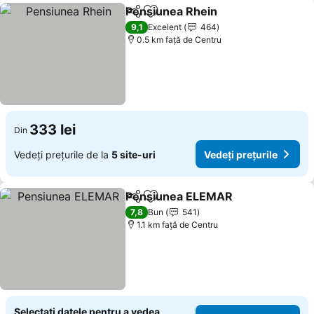
Pensiunea Rhein
Distribuiți
Adăugaţi la favorite
Vedeți pre
9,1
Excelent
464
0.5 km faţă de Centru
333 lei
Din
Vedeți prețurile de la
5 site-uri
Vedeți prețurile
Pensiunea ELEMAR
Distribuiți
Adăugaţi la favorite
Vedeți 
7,8
Bun
541
1.1 km faţă de Centru
Selectați datele pentru a vedea