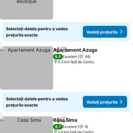
Selectați datele pentru a vedea
Vedeți prețurile
prețurile exacte
Apartament Azuga
Distribuiți
Adăugaţi la favorite
Vedeți 
9,5
Excelent
46
0.3 km faţă de Centru
Selectați datele pentru a vedea
Vedeți prețurile
prețurile exacte
Casa Sima
Distribuiți
Adăugaţi la favorite
Vedeți prețurile
8,7
Excelent
9
0.6 km faţă de Centru