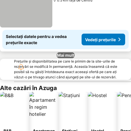
0.5 km faţă de Centru
Selectați datele pentru a vedea
Vedeți prețurile
prețurile exacte
Mai mult
Prețurile și disponibilitatea pe care le primim de la site-urile de
rezervări se modifică în permanență. Aceasta înseamnă că este
posibil să nu găsiți întotdeauna exact aceeași ofertă pe care ați
văzut-o pe trivago atunci când ajungeți pe site-ul de rezervări.
Alte cazări în Azuga
B&B
Apartamen
Stațiuni
Hostel
Pens