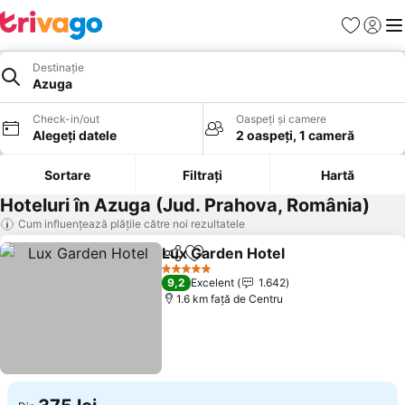
Favorite
Conect
Men
Destinație
Azuga
Check-in/out
Oaspeți și camere
Alegeți datele
2 oaspeți, 1 cameră
Sortare
Filtrați
Hartă
Hoteluri în Azuga (Jud. Prahova, România)
Cum influențează plățile către noi rezultatele
Lux Garden Hotel
Distribuiți
Adăugaţi la favorite
Vedeți pr
5 Stele
9,2
Excelent
1.642
1.6 km faţă de Centru