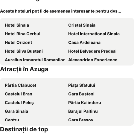
Aceste hoteluri pot fi de asemenea interesante pentru dvs...
Hotel Sinaia
Cristal Sinaia
Hotel Rina Cerbul
Hotel International Sinaia
Hotel Orizont
Casa Ardeleana
Hotel Silva Busteni
Hotel Belvedere Predeal
Aurelius Imparatul Romanilor
Alexandrion Experience
Atracții în Azuga
Hotel Crisalpin
Club Vila Bran
Cabana Fulg De Nea Predeal
Hotel Piatra Mare
Pârtia Clăbucet
Piața Sfatului
Hotel Piemonte
Swissôtel Poiana Brasov (opening February 2024)
Castelul Bran
Gara Buşteni
Vila Camelia
Hotel Smart
Castelul Peleș
Pârtia Kalinderu
Alpin Resort Hotel
C.R.F.M
Gara Sinaia
Barajul Paltinu
Hotel Marea Neagra
Ioana Boutique Hotel
Centru
Gara Brașov
Hotel Carpathia
Hotel Iri
Destinaţii de top
Peștera Ialomicioara
Strada Republicii
Hotel Rabbit Bran
Ezio House