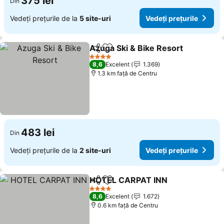
375 lei
Din
Vedeți prețurile de la
5 site-uri
Vedeți prețurile
Azuga Ski & Bike Resort
Distribuiți
Adăugaţi la favorite
Ve
4 Stele
8,6
Excelent
1.369
1.3 km faţă de Centru
483 lei
Din
Vedeți prețurile de la
2 site-uri
Vedeți prețurile
HOTEL CARPAT INN
Distribuiți
Adăugaţi la favorite
Vedeți
4 Stele
8,6
Excelent
1.672
0.6 km faţă de Centru