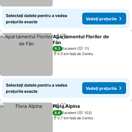
Selectați datele pentru a vedea
Vedeți prețurile
prețurile exacte
Apartamentul Florilor de
Distribuiți
Adăugaţi la favorite
Fân
Vedeți prețurile
9,2
Excelent
11
0.5 km faţă de Centru
Selectați datele pentru a vedea
Vedeți prețurile
prețurile exacte
Flora Alpina
Distribuiți
Adăugaţi la favorite
Vedeți prețuril
8,6
Excelent
102
0.7 km faţă de Centru