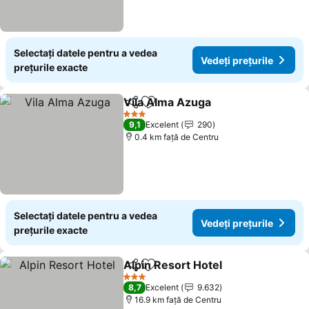
Selectați datele pentru a vedea
Vedeți prețurile
prețurile exacte
Vila Alma Azuga
Distribuiți
Adăugaţi la favorite
Vedeți pre
3 Stele
9,1
Excelent
290
0.4 km faţă de Centru
Selectați datele pentru a vedea
Vedeți prețurile
prețurile exacte
Alpin Resort Hotel
Distribuiți
Adăugaţi la favorite
Vedeți p
3 Stele
8,7
Excelent
9.632
16.9 km faţă de Centru