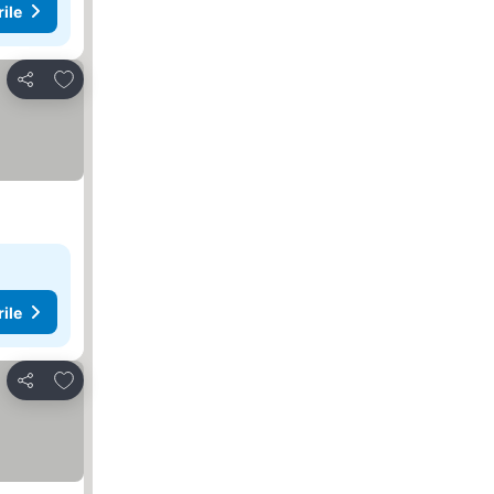
rile
Adăugaţi la favorite
Distribuiți
rile
Adăugaţi la favorite
Distribuiți