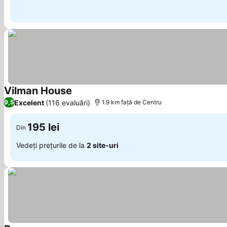
Vilman House
Vedeți prețurile
Excelent
(116 evaluări)
9,5
1.9 km faţă de Centru
195 lei
Din
Vedeți prețurile de la
2 site-uri