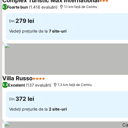
Complex Turistic Max International
3 Stele
Vedeți p
Foarte bun
(1.416 evaluări)
8,1
1.1 km faţă de Centru
279 lei
Din
Vedeți prețurile de la
7 site-uri
Villa Russo
4 Stele
Vedeți prețurile
Excelent
(137 evaluări)
9,9
1.3 km faţă de Centru
372 lei
Din
Vedeți prețurile de la
2 site-uri