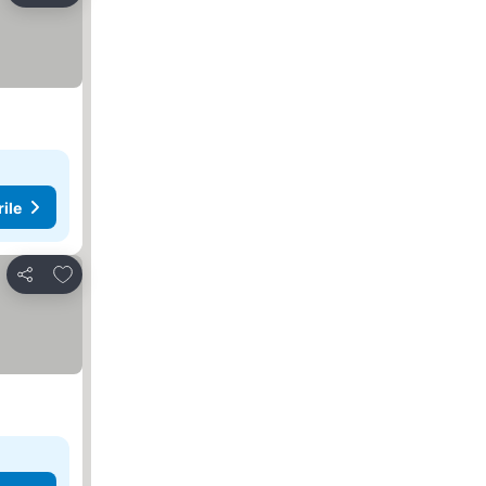
rile
Adăugaţi la favorite
Distribuiți