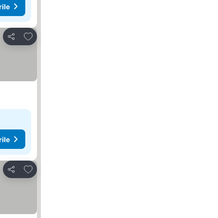
rile
Adăugaţi la favorite
Distribuiți
rile
Adăugaţi la favorite
Distribuiți