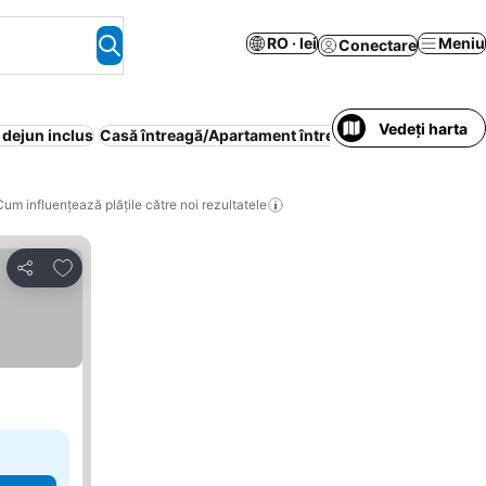
RO · lei
Meniu
Conectare
Vedeți harta
 dejun inclus
Casă întreagă/Apartament întreg
Parcare
Animale 
Cum influențează plățile către noi rezultatele
Adăugaţi la favorite
Distribuiți