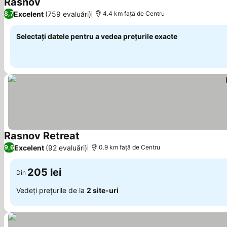
Rasnov
Vedeți prețurile
Excelent
(759 evaluări)
8,7
4.4 km faţă de Centru
Selectați datele pentru a vedea prețurile exacte
Rasnov Retreat
Vedeți prețurile
Excelent
(92 evaluări)
9,6
0.9 km faţă de Centru
205 lei
Din
Vedeți prețurile de la
2 site-uri