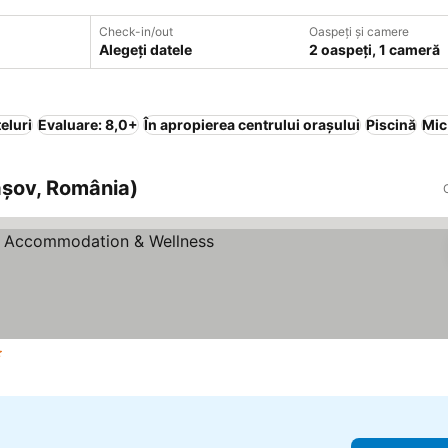
Check-in/out
Oaspeți și camere
Alegeți datele
2 oaspeți, 1 cameră
eluri
Evaluare: 8,0+
În apropierea centrului orașului
Piscină
Mic
rașov, România)
ele
Vedeți prețurile