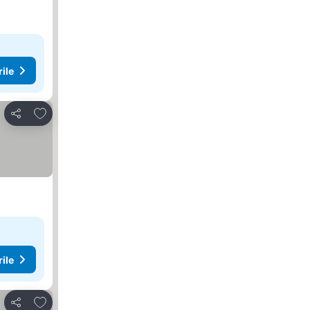
rile
Adăugaţi la favorite
Distribuiți
rile
Adăugaţi la favorite
Distribuiți