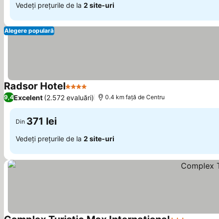
Vedeți prețurile de la
2 site-uri
Alegere populară
Radsor Hotel
4 Stele
Vedeți prețurile
Excelent
(2.572 evaluări)
9,4
0.4 km faţă de Centru
371 lei
Din
Vedeți prețurile de la
2 site-uri