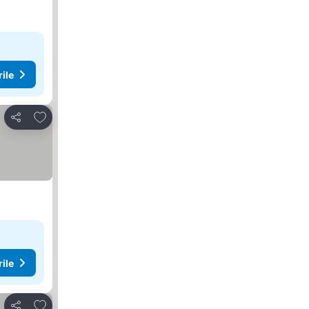
rile
Adăugaţi la favorite
Distribuiți
rile
Adăugaţi la favorite