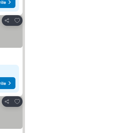
rile
Adăugaţi la favorite
Distribuiți
rile
Adăugaţi la favorite
Distribuiți