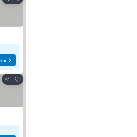
Distribuiți
rile
Adăugaţi la favorite
Distribuiți