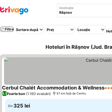
Destinație
Filtre
Sortare după
Preț
Locație
Hot
Hoteluri în Râşnov (Jud. B
Cerbul Chalét Accommodation & Wellness
3 St
Foarte bun
(1.160 evaluări)
8,3
9.1 km faţă de Centru
325 lei
Din