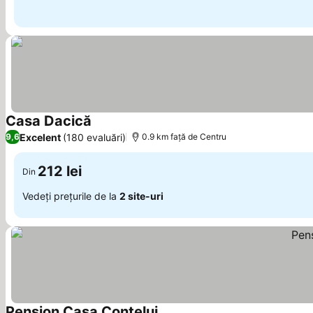
Casa Dacică
Vedeți prețurile
Excelent
(180 evaluări)
9,6
0.9 km faţă de Centru
212 lei
Din
Vedeți prețurile de la
2 site-uri
Pension Casa Contelui