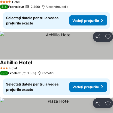
Hotel
4 Stele
8,4
Foarte bun
2.496
Alexandroupolis
Selectați datele pentru a vedea
Vedeți prețurile
prețurile exacte
Distribuiți
Ad
Achillio Hotel
Hotel
3 Stele
8,6
Excelent
1.385
Komotini
Selectați datele pentru a vedea
Vedeți prețurile
prețurile exacte
Distribuiți
Ad