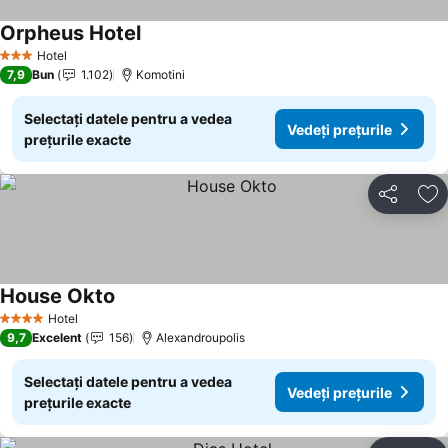
Orpheus Hotel
Hotel
3 Stele
7,9
Bun
1.102
Komotini
Selectați datele pentru a vedea
Vedeți prețurile
prețurile exacte
Distribuiți
Ad
House Okto
Hotel
4 Stele
9,7
Excelent
156
Alexandroupolis
Selectați datele pentru a vedea
Vedeți prețurile
prețurile exacte