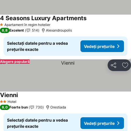
4 Seasons Luxury Apartments
Apartament în regim hotelier
1 Stele
8,8
Excelent
514
Alexandroupolis
Selectați datele pentru a vedea
Vedeți prețurile
prețurile exacte
Alegere populară
Distribuiți
Ad
Vienni
Hotel
2 Stele
8,0
Foarte bun
730
Orestiada
Selectați datele pentru a vedea
Vedeți prețurile
prețurile exacte