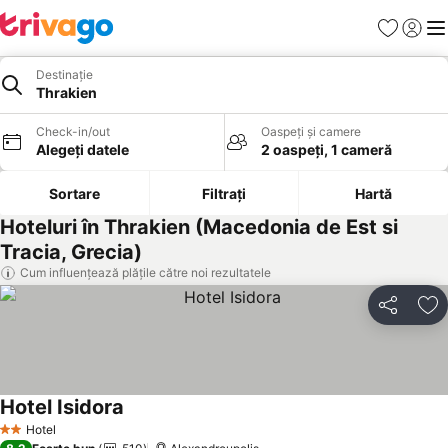
Favorite
Conect
Men
Destinație
Thrakien
Check-in/out
Oaspeți și camere
Alegeți datele
2 oaspeți, 1 cameră
Sortare
Filtrați
Hartă
Hoteluri în Thrakien (Macedonia de Est si
Tracia, Grecia)
Cum influențează plățile către noi rezultatele
Distribuiți
Ad
Hotel Isidora
Hotel
2 Stele