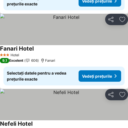
Vedeți prețurile
prețurile exacte
Distribuiți
Ad
Fanari Hotel
Hotel
3 Stele
9,1
Excelent
606
Fanari
Selectați datele pentru a vedea
Vedeți prețurile
prețurile exacte
Distribuiți
Ad
Nefeli Hotel