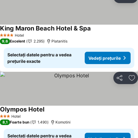
Ad
King Maron Beach Hotel & Spa
Hotel
4 Stele
9,6
Excelent
2.295
Platanitis
Selectați datele pentru a vedea
Vedeți prețurile
prețurile exacte
Distribuiți
Ad
Olympos Hotel
Hotel
3 Stele
8,1
Foarte bun
1.490
Komotini
Selectați datele pentru a vedea