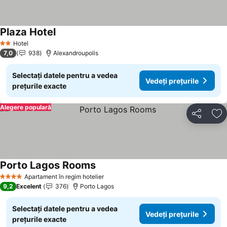
Plaza Hotel
Hotel
2 Stele
7,0
938
Alexandroupolis
Selectați datele pentru a vedea
Vedeți prețurile
prețurile exacte
Alegere populară
Distribuiți
Ad
Porto Lagos Rooms
Apartament în regim hotelier
4 Stele
9,2
Excelent
376
Porto Lagos
Selectați datele pentru a vedea
Vedeți prețurile
prețurile exacte