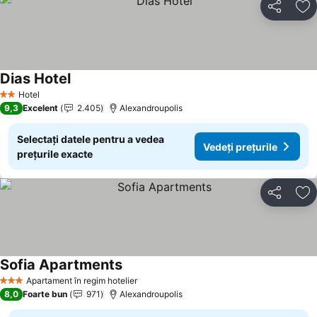
Distribuiți
Ad
Dias Hotel
Hotel
2 Stele
9,3
Excelent
2.405
Alexandroupolis
Selectați datele pentru a vedea
Vedeți prețurile
prețurile exacte
Distribuiți
Ad
Sofia Apartments
Apartament în regim hotelier
3 Stele
8,0
Foarte bun
971
Alexandroupolis