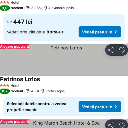
Hotel
3 Stele
9,0
Excelent
3.365
Alexandroupolis
447 lei
Din
Vedeți prețurile de la
8 site-uri
Vedeți prețurile
Alegere populară
Distribuiți
Ad
Petrinos Lofos
Hotel
3 Stele
8,7
Excelent
438
Porto Lagos
Selectați datele pentru a vedea
Vedeți prețurile
prețurile exacte
Alegere populară
Distribuiți