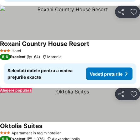
Distribuiți
Ad
Roxani Country House Resort
Hotel
3 Stele
8,6
Excelent
64
Maronia
Selectați datele pentru a vedea
Vedeți prețurile
prețurile exacte
Alegere populară
Distribuiți
Ad
Oktolia Suites
Apartament în regim hotelier
3 Stele
9,6
Excelent
1.376
Alexandroupolis