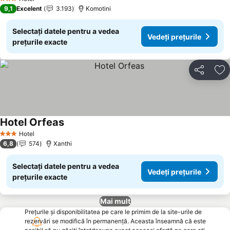
3 Stele
9,1
Excelent
3.193
Komotini
Selectați datele pentru a vedea
Vedeți prețurile
prețurile exacte
Distribuiți
Ad
Hotel Orfeas
Hotel
3 Stele
6,8
574
Xanthi
Selectați datele pentru a vedea
Vedeți prețurile
prețurile exacte
Mai mult
Prețurile și disponibilitatea pe care le primim de la site-urile de
rezervări se modifică în permanență. Aceasta înseamnă că este