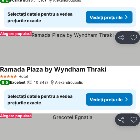
8,2
Foarte bun
510
Alexandroupolis
Selectați datele pentru a vedea
Vedeți prețurile
prețurile exacte
Alegere populară
Distribuiți
Ad
Ramada Plaza by Wyndham Thraki
Hotel
5 Stele
8,5
Excelent
10.348
Alexandroupolis
Selectați datele pentru a vedea
Vedeți prețurile
prețurile exacte
Alegere populară
Distribuiți
Ad