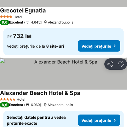
Grecotel Egnatia
Hotel
4 Stele
8,6
Excelent
4.645
Alexandroupolis
732 lei
Din
Vedeți prețurile de la
8 site-uri
Vedeți prețurile
Distribuiți
Ad
Alexander Beach Hotel & Spa
Hotel
5 Stele
8,6
Excelent
6.960
Alexandroupolis
Selectați datele pentru a vedea
Vedeți prețurile
prețurile exacte