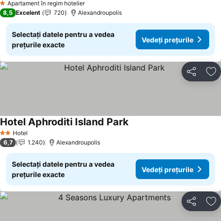
Apartament în regim hotelier
1 Stele
8,5
Excelent
720
Alexandroupolis
Selectați datele pentru a vedea
Vedeți prețurile
prețurile exacte
Distribuiți
Ad
Hotel Aphroditi Island Park
Hotel
2 Stele
6,7
1.240
Alexandroupolis
Selectați datele pentru a vedea
Vedeți prețurile
prețurile exacte
Distribuiți
Ad