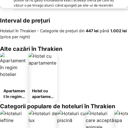
posibil să nu găsiți întotdeauna exact aceeași ofertă pe care ați
văzut-o pe trivago atunci când ajungeți pe site-ul de rezervări.
Interval de prețuri
Hoteluri în Thrakien -
Categorie de preţuri
din
‎447 lei
până
‎1.002 lei
(price per night)
Alte cazări în Thrakien
Apartamen
Hotel cu
t în regim
apartamen
hotelier
te
Categorii populare de hoteluri în Thrakien