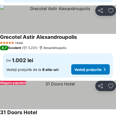
Distribuiți
Ad
Grecotel Astir Alexandroupolis
Hotel
5 Stele
8,7
Excelent
5.231
Alexandroupolis
1.002 lei
Din
Vedeți prețurile de la
8 site-uri
Vedeți prețurile
Alegere populară
Distribuiți
Ad
31 Doors Hotel