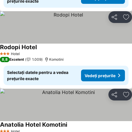
prețurile exacte
Distribuiți
Ad
Rodopi Hotel
Hotel
3 Stele
8,8
Excelent
1.009
Komotini
Selectați datele pentru a vedea
Vedeți prețurile
prețurile exacte
Distribuiți
Ad
Anatolia Hotel Komotini
Hotel