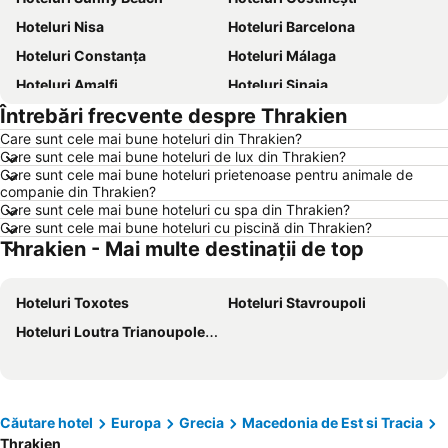
Hoteluri Nisa
Hoteluri Barcelona
Hoteluri Constanța
Hoteluri Málaga
Hoteluri Amalfi
Hoteluri Sinaia
Întrebări frecvente despre Thrakien
Hoteluri Bari
Hoteluri Eforie Sud
Care sunt cele mai bune hoteluri din Thrakien?
Hoteluri Berlin
Hoteluri Benidorm
Care sunt cele mai bune hoteluri de lux din Thrakien?
Hoteluri Milano
Hoteluri Durrës
Care sunt cele mai bune hoteluri prietenoase pentru animale de
companie din Thrakien?
Hoteluri Genova
Hoteluri Neptun
Care sunt cele mai bune hoteluri cu spa din Thrakien?
Care sunt cele mai bune hoteluri cu piscină din Thrakien?
Hoteluri București
Hoteluri Thassos
Thrakien - Mai multe destinații de top
Hoteluri Jurmala
Hoteluri Turcia
Hoteluri Sithonia
Hoteluri Italia
Hoteluri Toxotes
Hoteluri Stavroupoli
Hoteluri Croaţia
Hoteluri Jud. Brăila
Hoteluri Loutra Trianoupoleos
Hoteluri Coasta croată
Hoteluri Austria
Hoteluri Maldive
Hoteluri Phu Quoc
Hoteluri Bulgaria
Hoteluri România
Căutare hotel
Europa
Grecia
Macedonia de Est si Tracia
Hoteluri Spania
Hoteluri Cipru
Thrakien