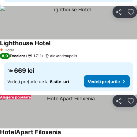
Distribuiți
Ad
Lighthouse Hotel
Hotel
1 Stele
8,9
Excelent
1.711
Alexandroupolis
669 lei
Din
Vedeți prețurile de la
6 site-uri
Vedeți prețurile
Alegere populară
Distribuiți
Ad
HotelApart Filoxenia