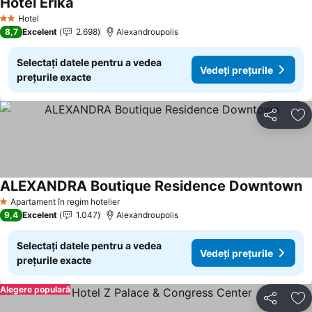
Hotel Erika
Hotel
2 Stele
8,7
Excelent
2.698
Alexandroupolis
Selectați datele pentru a vedea
Vedeți prețurile
prețurile exacte
Distribuiți
Ad
ALEXANDRA Boutique Residence Downtown
Apartament în regim hotelier
1 Stele
9,4
Excelent
1.047
Alexandroupolis
Selectați datele pentru a vedea
Vedeți prețurile
prețurile exacte
Alegere populară
Distribuiți
Ad