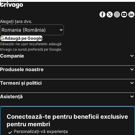
Hoteluri Mallorca
Hoteluri Jud. Cluj
Hoteluri Albania
Hoteluri Monaco
Facebook
Twitter
Insta
Yo
Alegeţi ţara dvs.
Adaugă pe Google
Găsește-ne ușor rezultatele: adaugă
trivago ca sursă preferată pe Google.
Companie
Produsele noastre
Termeni și politici
Asistență
Conectează-te pentru beneficii exclusive
pentru membri
Personalizați-vă experiența