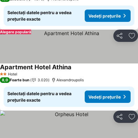
Selectați datele pentru a vedea
Vedeți prețurile
prețurile exacte
Alegere populară
Distribuiți
Ad
Apartment Hotel Athina
Hotel
2 Stele
8,0
Foarte bun
3.020
Alexandroupolis
Selectați datele pentru a vedea
Vedeți prețurile
prețurile exacte
Distribuiți
Ad