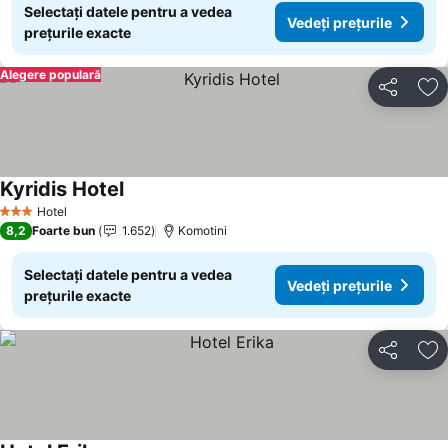
Selectați datele pentru a vedea
Vedeți prețurile
prețurile exacte
Alegere populară
Distribuiți
Ad
Kyridis Hotel
Hotel
3 Stele
8,2
Foarte bun
1.652
Komotini
Selectați datele pentru a vedea
Vedeți prețurile
prețurile exacte
Distribuiți
Ad