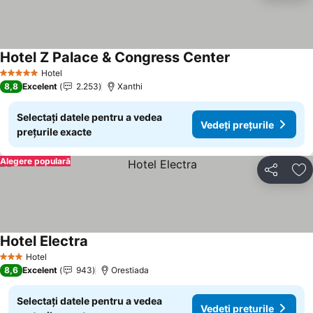
Hotel Z Palace & Congress Center
Hotel
5 Stele
8,8
Excelent
2.253
Xanthi
Selectați datele pentru a vedea
Vedeți prețurile
prețurile exacte
Alegere populară
Distribuiți
Ad
Hotel Electra
Hotel
3 Stele
8,6
Excelent
943
Orestiada
Selectați datele pentru a vedea
Vedeți prețurile