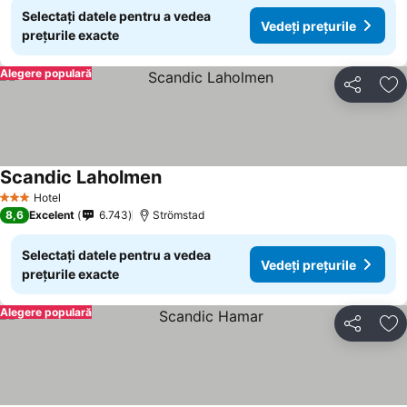
Selectați datele pentru a vedea
Vedeți prețurile
prețurile exacte
Alegere populară
Distribuiți
Ad
Scandic Laholmen
Hotel
3 Stele
8,6
Excelent
6.743
Strömstad
Selectați datele pentru a vedea
Vedeți prețurile
prețurile exacte
Alegere populară
Distribuiți
Ad