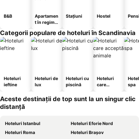
B&B
Apartamen
Stațiuni
Hostel
Pens
t în regim
hotelier
Categorii populare de hoteluri în Scandinavia
Hoteluri
Hoteluri de
Hoteluri cu
Hoteluri
Hotel
ieftine
lux
piscină
care
spa
acceptă
animale
Aceste destinații de top sunt la un singur clic
distanță
Hoteluri Istanbul
Hoteluri Eforie Nord
Hoteluri Roma
Hoteluri Brașov