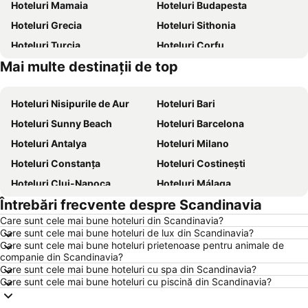
Hoteluri Mamaia
Hoteluri Budapesta
Hoteluri Grecia
Hoteluri Sithonia
Hoteluri Turcia
Hoteluri Corfu
Mai multe destinații de top
Hoteluri Thassos
Hoteluri Chalkidiki
Hoteluri Nisipurile de Aur
Hoteluri Bari
Hoteluri Sunny Beach
Hoteluri Barcelona
Hoteluri Antalya
Hoteluri Milano
Hoteluri Constanța
Hoteluri Costinești
Hoteluri Cluj-Napoca
Hoteluri Málaga
Întrebări frecvente despre Scandinavia
Hoteluri Benidorm
Hoteluri Neptun
Care sunt cele mai bune hoteluri din Scandinavia?
Hoteluri Durrës
Hoteluri Alicante
Care sunt cele mai bune hoteluri de lux din Scandinavia?
Hoteluri Atena
Hoteluri Rimini
Care sunt cele mai bune hoteluri prietenoase pentru animale de
companie din Scandinavia?
Hoteluri Nisa
Hoteluri Viena
Care sunt cele mai bune hoteluri cu spa din Scandinavia?
Care sunt cele mai bune hoteluri cu piscină din Scandinavia?
Hoteluri Paris
Hoteluri Zakynthos
Hoteluri România
Hoteluri Costa Brava