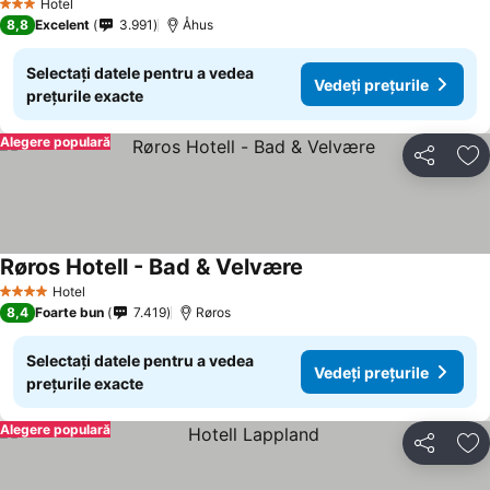
Hotel
3 Stele
8,8
Excelent
3.991
Åhus
Selectați datele pentru a vedea
Vedeți prețurile
prețurile exacte
Alegere populară
Distribuiți
Ad
Røros Hotell - Bad & Velvære
Hotel
4 Stele
8,4
Foarte bun
7.419
Røros
Selectați datele pentru a vedea
Vedeți prețurile
prețurile exacte
Alegere populară
Distribuiți
Ad