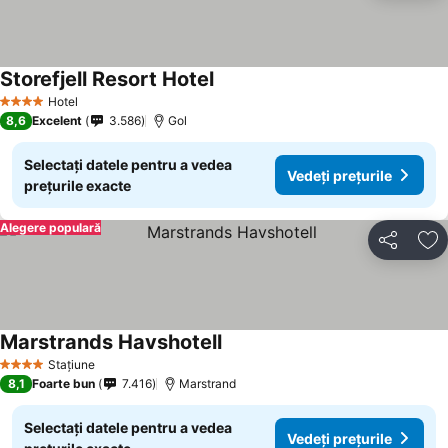
Storefjell Resort Hotel
Hotel
4 Stele
8,6
Excelent
3.586
Gol
Selectați datele pentru a vedea
Vedeți prețurile
prețurile exacte
Alegere populară
Distribuiți
Ad
Marstrands Havshotell
Stațiune
4 Stele
8,1
Foarte bun
7.416
Marstrand
Selectați datele pentru a vedea
Vedeți prețurile