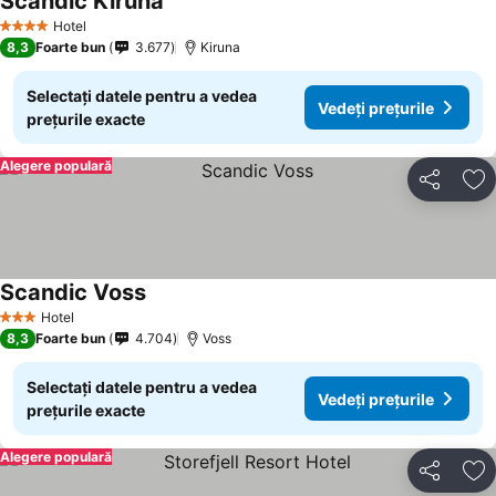
Scandic Kiruna
Hotel
4 Stele
8,3
Foarte bun
3.677
Kiruna
Selectați datele pentru a vedea
Vedeți prețurile
prețurile exacte
Alegere populară
Distribuiți
Ad
Scandic Voss
Hotel
3 Stele
8,3
Foarte bun
4.704
Voss
Selectați datele pentru a vedea
Vedeți prețurile
prețurile exacte
Alegere populară
Distribuiți
Ad