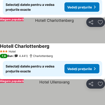
Selectați datele pentru a vedea
Vedeți prețurile
prețurile exacte
Alegere populară
Distribuiți
Ad
Hotell Charlottenberg
Hotel
3 Stele
7,8
Bun
4.441
Charlottenberg
Selectați datele pentru a vedea
Vedeți prețurile
prețurile exacte
Alegere populară
Distribuiți
Ad