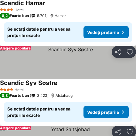
Scandic Hamar
Hotel
4 Stele
8,2
Foarte bun
5.701
Hamar
Selectați datele pentru a vedea
Vedeți prețurile
prețurile exacte
Alegere populară
Distribuiți
Ad
Scandic Syv Søstre
Hotel
4 Stele
8,3
Foarte bun
3.423
Alstahaug
Selectați datele pentru a vedea
Vedeți prețurile
prețurile exacte
Alegere populară
Distribuiți
Ad