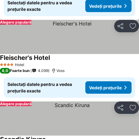
Selectați datele pentru a vedea
Vedeți prețurile
prețurile exacte
Alegere populară
Distribuiți
Ad
Fleischer's Hotel
Hotel
4 Stele
8,0
Foarte bun
4.099
Voss
Selectați datele pentru a vedea
Vedeți prețurile
prețurile exacte
Alegere populară
Distribuiți
Ad