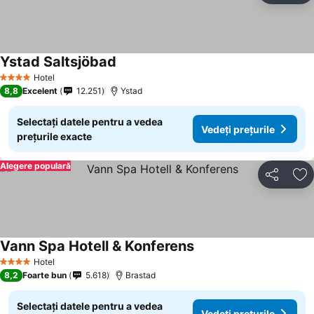
Ystad Saltsjöbad
Hotel
4 Stele
8,8
Excelent
12.251
Ystad
Selectați datele pentru a vedea
Vedeți prețurile
prețurile exacte
Alegere populară
Distribuiți
Ad
Vann Spa Hotell & Konferens
Hotel
4 Stele
8,2
Foarte bun
5.618
Brastad
Selectați datele pentru a vedea
Vedeți prețurile