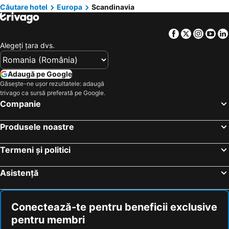
Căutare hotel
Europa
Scandinavia
Hoteluri Litoral Bulgaria
Hoteluri Bulgaria
Hoteluri Attica
Hoteluri Italia
Facebook
Twitter
Insta
Yo
Hoteluri Austria
Hoteluri Croaţia
Alegeţi ţara dvs.
Hoteluri Mallorca
Hoteluri Macedonia centrală
Hoteluri Sardinia
Hoteluri Phu Quoc
Adaugă pe Google
Găsește-ne ușor rezultatele: adaugă
Hoteluri Insula Aegina
Hoteluri Europa
trivago ca sursă preferată pe Google.
Hoteluri Albania
Hoteluri Madrid
Companie
Hoteluri Grecia Centrală
Hoteluri Jud. Cluj
Produsele noastre
Termeni și politici
Asistență
Conectează-te pentru beneficii exclusive
pentru membri