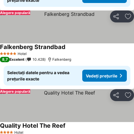
prețurile exacte
Alegere populară
Distribuiți
Ad
Falkenberg Strandbad
Hotel
5 Stele
8,7
Excelent
10.428
Falkenberg
Selectați datele pentru a vedea
Vedeți prețurile
prețurile exacte
Alegere populară
Distribuiți
Ad
Quality Hotel The Reef
Hotel