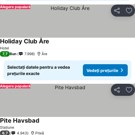
Alegere populară
Distribuiți
Ad
Holiday Club Åre
Hotel
7,7
Bun
7.998
Åre
Selectați datele pentru a vedea
Vedeți prețurile
prețurile exacte
Alegere populară
Distribuiți
Ad
Pite Havsbad
Stațiune
6,7
4.943
Piteå