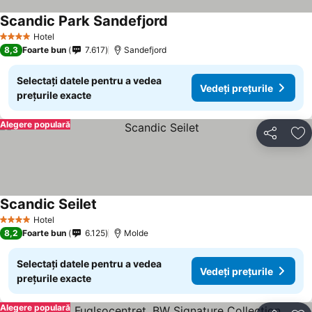
Scandic Park Sandefjord
Hotel
4 Stele
8,3
Foarte bun
7.617
Sandefjord
Selectați datele pentru a vedea
Vedeți prețurile
prețurile exacte
Alegere populară
Distribuiți
Ad
Scandic Seilet
Hotel
4 Stele
8,2
Foarte bun
6.125
Molde
Selectați datele pentru a vedea
Vedeți prețurile
prețurile exacte
Alegere populară