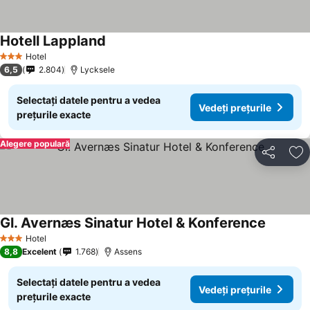
Hotell Lappland
Hotel
3 Stele
6,5
2.804
Lycksele
Selectați datele pentru a vedea
Vedeți prețurile
prețurile exacte
Alegere populară
Distribuiți
Ad
Gl. Avernæs Sinatur Hotel & Konference
Hotel
3 Stele
8,8
Excelent
1.768
Assens
Selectați datele pentru a vedea
Vedeți prețurile
prețurile exacte