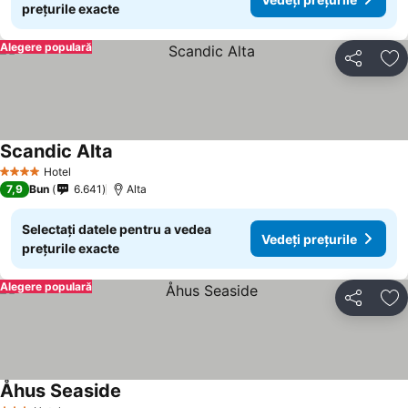
prețurile exacte
Alegere populară
Distribuiți
Ad
Scandic Alta
Hotel
4 Stele
7,9
Bun
6.641
Alta
Selectați datele pentru a vedea
Vedeți prețurile
prețurile exacte
Alegere populară
Distribuiți
Ad
Åhus Seaside