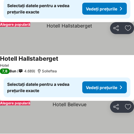
Selectați datele pentru a vedea
Vedeți prețurile
prețurile exacte
Alegere populară
Distribuiți
Ad
Hotell Hallstaberget
Hotel
7,8
Bun
4.689
Solleftea
Selectați datele pentru a vedea
Vedeți prețurile
prețurile exacte
Alegere populară
Distribuiți
Ad