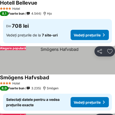
Hotell Bellevue
Hotel
4 Stele
8,1
Foarte bun
4.544
Hjo
708 lei
Din
Vedeți prețurile de la
7 site-uri
Vedeți prețurile
Alegere populară
Distribuiți
Ad
Smögens Hafvsbad
Hotel
4 Stele
8,0
Foarte bun
3.235
Smögen
Selectați datele pentru a vedea
Vedeți prețurile
prețurile exacte