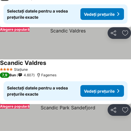
Selectați datele pentru a vedea
Vedeți prețurile
prețurile exacte
Alegere populară
Distribuiți
Ad
Scandic Valdres
Stațiune
4 Stele
7,9
Bun
4.607
Fagernes
Selectați datele pentru a vedea
Vedeți prețurile
prețurile exacte
Alegere populară
Distribuiți
Ad