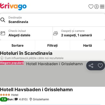
Favorite
Conect
Men
Destinație
Scandinavia
Check-in/out
Oaspeți și camere
Alegeți datele
2 oaspeți, 1 cameră
Sortare
Filtrați
Hartă
Hoteluri în Scandinavia
Cum influențează plățile către noi rezultatele
Alegere populară
Distribuiți
Ad
Hotell Havsbaden i Grisslehamn
Hotel
4 Stele
7,8
Bun
4.610
Grisslehamn