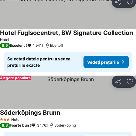
Distribuiți
Ad
Hotel Fuglsocentret, BW Signature Collection
Hotel
8,5
Excelent
1.941
Ebeltoft
Selectați datele pentru a vedea
Vedeți prețurile
prețurile exacte
Alegere populară
Distribuiți
Ad
Söderköpings Brunn
Hotel
3 Stele
8,3
Foarte bun
3.176
Söderköping