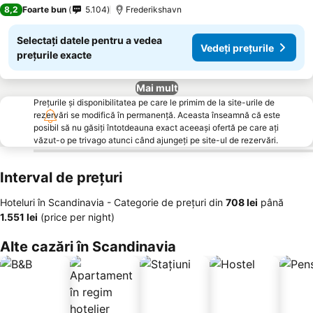
4 Stele
8,2
Foarte bun
5.104
Frederikshavn
Selectați datele pentru a vedea
Vedeți prețurile
prețurile exacte
Mai mult
Prețurile și disponibilitatea pe care le primim de la site-urile de
rezervări se modifică în permanență. Aceasta înseamnă că este
posibil să nu găsiți întotdeauna exact aceeași ofertă pe care ați
văzut-o pe trivago atunci când ajungeți pe site-ul de rezervări.
Interval de prețuri
Hoteluri în Scandinavia -
Categorie de preţuri
din
‎708 lei
până
‎1.551 lei
(price per night)
Alte cazări în Scandinavia