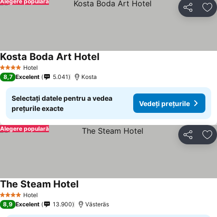
Alegere populară
Distribuiți
Ad
Kosta Boda Art Hotel
Hotel
4 Stele
8,7
Excelent
5.041
Kosta
Selectați datele pentru a vedea
Vedeți prețurile
prețurile exacte
Alegere populară
Distribuiți
Ad
The Steam Hotel
Hotel
4 Stele
8,9
Excelent
13.900
Västeräs