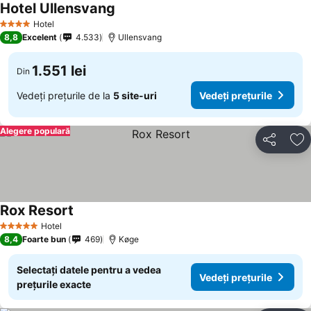
Hotel Ullensvang
Hotel
4 Stele
8,8
Excelent
4.533
Ullensvang
1.551 lei
Din
Vedeți prețurile de la
5 site-uri
Vedeți prețurile
Alegere populară
Distribuiți
Ad
Rox Resort
Hotel
5 Stele
8,4
Foarte bun
469
Køge
Selectați datele pentru a vedea
Vedeți prețurile
prețurile exacte