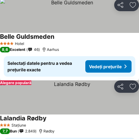
Distribuiți
Ad
Belle Guldsmeden
Hotel
4 Stele
8,6
Excelent
46
Aarhus
Selectați datele pentru a vedea
Vedeți prețurile
prețurile exacte
Alegere populară
Distribuiți
Ad
Lalandia Rødby
Stațiune
3 Stele
7,7
Bun
2.849
Rødby