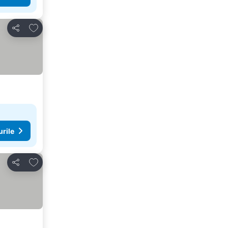
Adăugaţi la favorite
Distribuiți
urile
Adăugaţi la favorite
Distribuiți