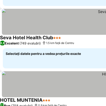
Seva Hotel Health Club
3 Stele
Excelent
(749 evaluări)
8,8
1.5 km faţă de Centru
Selectați datele pentru a vedea prețurile exacte
HOTEL MUNTENIA
3 Stele
Bun
(758 evaluări)
7,7
0.9 km faţă de Centru