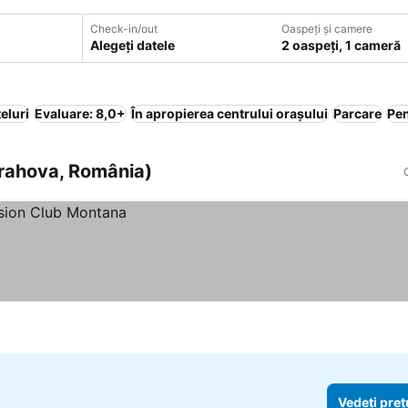
Check-in/out
Oaspeți și camere
Alegeți datele
2 oaspeți, 1 cameră
eluri
Evaluare: 8,0+
În apropierea centrului orașului
Parcare
Pe
Prahova, România)
Vedeți preț