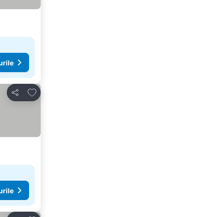
urile
Adăugaţi la favorite
Distribuiți
urile