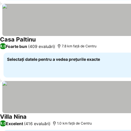
Casa Paltinu
Foarte bun
(409 evaluări)
8,0
7.8 km faţă de Centru
Selectați datele pentru a vedea prețurile exacte
Villa Nina
Excelent
(416 evaluări)
9,0
1.0 km faţă de Centru