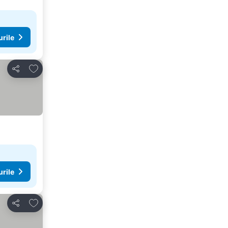
urile
Adăugaţi la favorite
Distribuiți
urile
Adăugaţi la favorite
Distribuiți