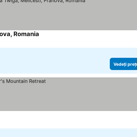
hova, Romania
Vedeți preț