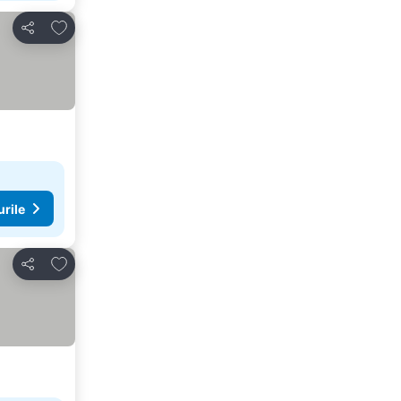
Adăugaţi la favorite
Distribuiți
urile
Adăugaţi la favorite
Distribuiți