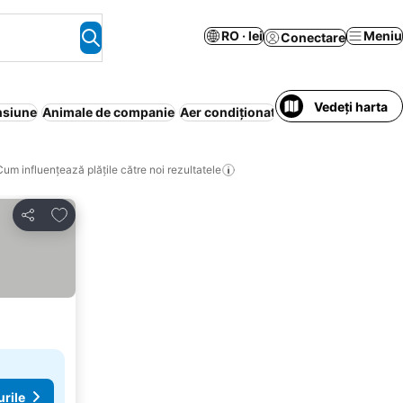
RO · lei
Meniu
Conectare
Vedeți harta
nsiune
Animale de companie
Aer condiționat
Piscină
Mic dejun i
Cum influențează plățile către noi rezultatele
Adăugaţi la favorite
Distribuiți
urile