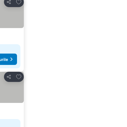
Adăugaţi la favorite
Distribuiți
urile
Adăugaţi la favorite
Distribuiți