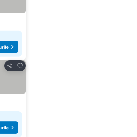
urile
Adăugaţi la favorite
Distribuiți
urile