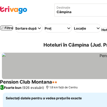
Destinație
Filtre
Sortare după
Preț
Locație
Hot
Hoteluri în Câmpina (Jud. 
Pension Club Montana
2 Stele
Foarte bun
(926 evaluări)
8,1
1.8 km faţă de Centru
Selectați datele pentru a vedea prețurile exacte