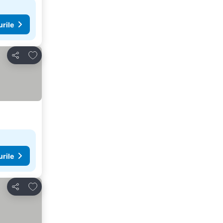
urile
Adăugaţi la favorite
Distribuiți
urile
Adăugaţi la favorite
Distribuiți