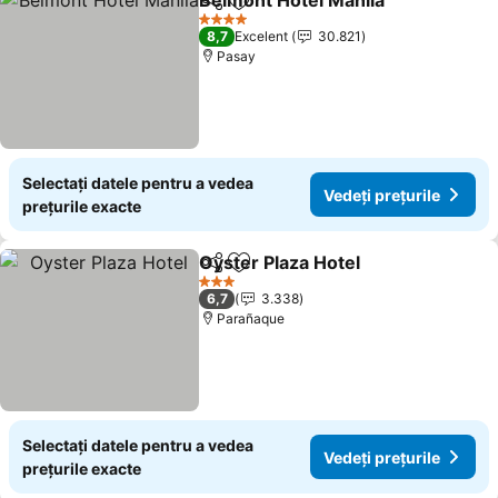
Belmont Hotel Manila
Distribuiți
Adăugaţi la favorite
4 Stele
8,7
Excelent
30.821
Pasay
Selectați datele pentru a vedea
Vedeți prețurile
prețurile exacte
Oyster Plaza Hotel
Distribuiți
Adăugaţi la favorite
3 Stele
6,7
3.338
Parañaque
Selectați datele pentru a vedea
Vedeți prețurile
prețurile exacte