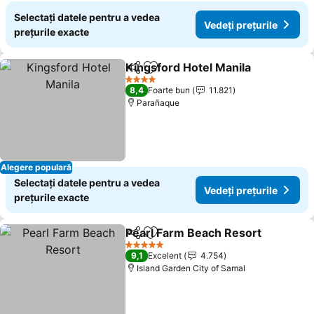
Selectați datele pentru a vedea
Vedeți prețurile
prețurile exacte
Kingsford Hotel Manila
Distribuiți
Adăugaţi la favorite
4 Stele
8,4
Foarte bun
11.821
Parañaque
Alegere populară
Selectați datele pentru a vedea
Vedeți prețurile
prețurile exacte
Pearl Farm Beach Resort
Distribuiți
Adăugaţi la favorite
5 Stele
9,1
Excelent
4.754
Island Garden City of Samal