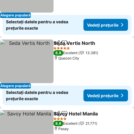
Alegere populară
Selectați datele pentru a vedea
Vedeți prețurile
prețurile exacte
Seda Vertis North
Distribuiți
Adăugaţi la favorite
5 Stele
8,8
Excelent
13.381
Quezon City
Alegere populară
Selectați datele pentru a vedea
Vedeți prețurile
prețurile exacte
Savoy Hotel Manila
Distribuiți
Adăugaţi la favorite
4 Stele
8,6
Excelent
21.771
Pasay