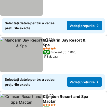
Selectați datele pentru a vedea
Vedeți prețurile
prețurile exacte
Mandarin Bay Resort &
Distribuiți
Adăugaţi la favorite
Spa
5 Stele
9,0
Excelent
1.880
Balabag
Selectați datele pentru a vedea
Vedeți prețurile
prețurile exacte
Crimson Resort and Spa
Distribuiți
Adăugaţi la favorite
Mactan
5 Stele