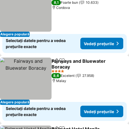
4 Stele
8,1
Foarte bun
10.633
Cordova
Alegere populară
Selectați datele pentru a vedea
Vedeți prețurile
prețurile exacte
Fairways and Bluewater
Distribuiți
Adăugaţi la favorite
Boracay
4 Stele
8,6
Excelent
27.958
Malay
Alegere populară
Selectați datele pentru a vedea
Vedeți prețurile
prețurile exacte