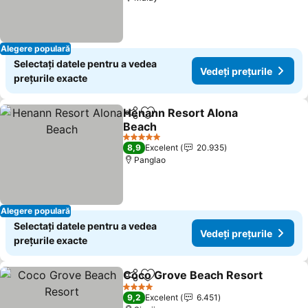
Alegere populară
Selectați datele pentru a vedea
Vedeți prețurile
prețurile exacte
Henann Resort Alona
Distribuiți
Adăugaţi la favorite
Beach
5 Stele
8,9
Excelent
20.935
Panglao
Alegere populară
Selectați datele pentru a vedea
Vedeți prețurile
prețurile exacte
Coco Grove Beach Resort
Distribuiți
Adăugaţi la favorite
4 Stele
9,2
Excelent
6.451