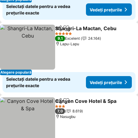
Selectați datele pentru a vedea
Vedeți prețurile
prețurile exacte
Shangri-La Mactan, Cebu
Distribuiți
Adăugaţi la favorite
5 Stele
9,1
Excelent
24.164
Lapu-Lapu
Alegere populară
Selectați datele pentru a vedea
Vedeți prețurile
prețurile exacte
Canyon Cove Hotel & Spa
Distribuiți
Adăugaţi la favorite
3 Stele
7,0
8.619
Nasugbu