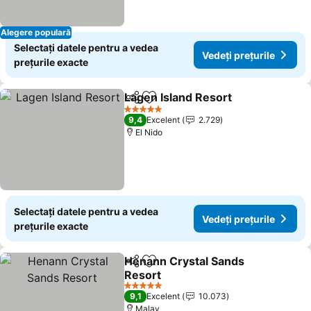
Alegere populară
Selectați datele pentru a vedea
Vedeți prețurile
prețurile exacte
Lagen Island Resort
Distribuiți
Adăugaţi la favorite
5 Stele
9,4
Excelent
2.729
El Nido
Selectați datele pentru a vedea
Vedeți prețurile
prețurile exacte
Henann Crystal Sands
Distribuiți
Adăugaţi la favorite
Resort
5 Stele
9,1
Excelent
10.073
Malay