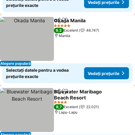
Vedeți prețurile
prețurile exacte
Okada Manila
Distribuiți
Adăugaţi la favorite
5 Stele
9,2
Excelent
46.747
Manila
Alegere populară
Selectați datele pentru a vedea
Vedeți prețurile
prețurile exacte
Bluewater Maribago
Distribuiți
Adăugaţi la favorite
Beach Resort
4 Stele
8,7
Excelent
22.021
Lapu-Lapu
Alegere populară