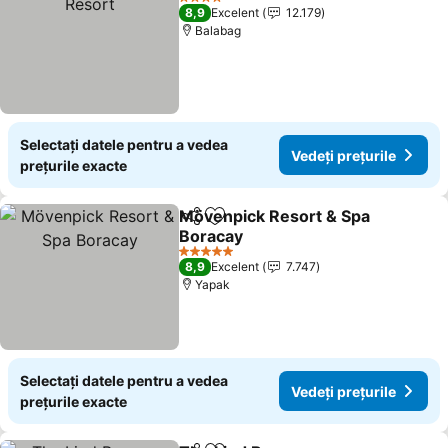
4 Stele
8,9
Excelent
12.179
Balabag
Selectați datele pentru a vedea
Vedeți prețurile
prețurile exacte
Mövenpick Resort & Spa
Distribuiți
Adăugaţi la favorite
Boracay
5 Stele
8,9
Excelent
7.747
Yapak
Selectați datele pentru a vedea
Vedeți prețurile
prețurile exacte