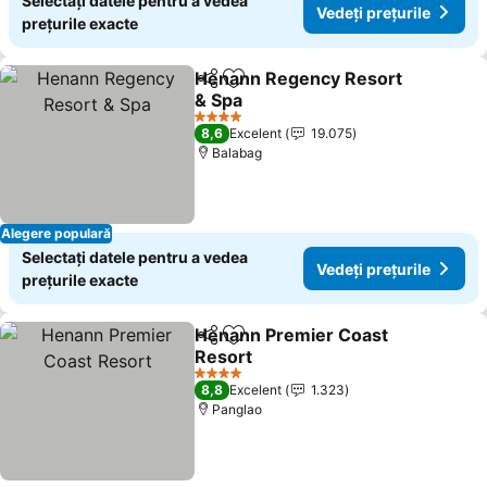
Selectați datele pentru a vedea
Vedeți prețurile
prețurile exacte
Henann Regency Resort
Distribuiți
Adăugaţi la favorite
& Spa
4 Stele
8,6
Excelent
19.075
Balabag
Alegere populară
Selectați datele pentru a vedea
Vedeți prețurile
prețurile exacte
Henann Premier Coast
Distribuiți
Adăugaţi la favorite
Resort
4 Stele
8,8
Excelent
1.323
Panglao