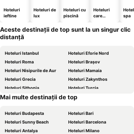
Hoteluri
Hoteluri de
Hoteluri cu
Hoteluri
Hotel
ieftine
lux
piscină
care
spa
acceptă
animale
Aceste destinații de top sunt la un singur clic
distanță
Hoteluri Istanbul
Hoteluri Eforie Nord
Hoteluri Roma
Hoteluri Brașov
Hoteluri Nisipurile de Aur
Hoteluri Mamaia
Hoteluri Grecia
Hoteluri Zakynthos
Hoteluri Sithonia
Hoteluri Turcia
Mai multe destinații de top
Hoteluri Corfu
Hoteluri Thassos
Hoteluri Budapesta
Hoteluri Bari
Hoteluri Sunny Beach
Hoteluri Barcelona
Hoteluri Antalya
Hoteluri Milano