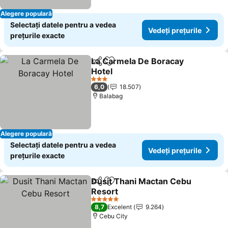
Alegere populară
Selectați datele pentru a vedea
Vedeți prețurile
prețurile exacte
La Carmela De Boracay
Distribuiți
Adăugaţi la favorite
Hotel
3 Stele
6,0
18.507
Balabag
Alegere populară
Selectați datele pentru a vedea
Vedeți prețurile
prețurile exacte
Dusit Thani Mactan Cebu
Distribuiți
Adăugaţi la favorite
Resort
5 Stele
8,7
Excelent
9.264
Cebu City