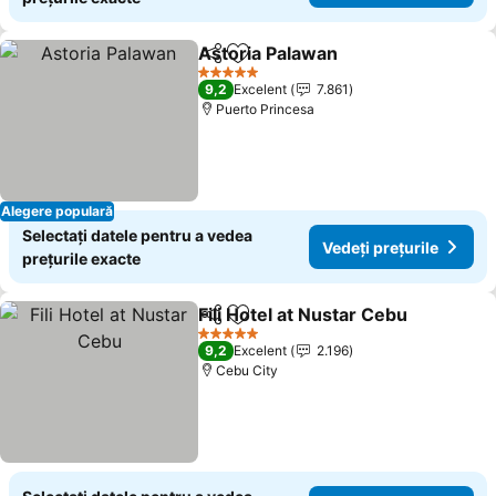
Astoria Palawan
Distribuiți
Adăugaţi la favorite
5 Stele
9,2
Excelent
7.861
Puerto Princesa
Alegere populară
Selectați datele pentru a vedea
Vedeți prețurile
prețurile exacte
Fili Hotel at Nustar Cebu
Distribuiți
Adăugaţi la favorite
5 Stele
9,2
Excelent
2.196
Cebu City