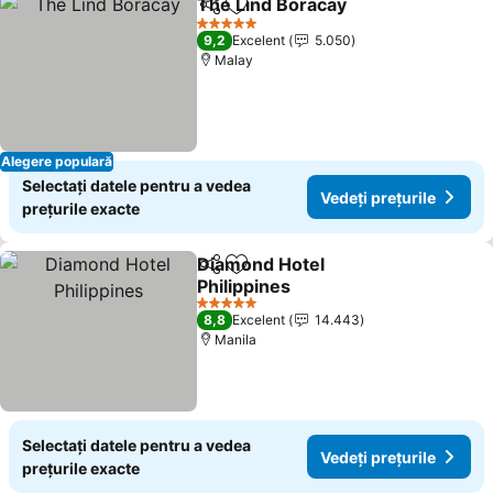
The Lind Boracay
Distribuiți
Adăugaţi la favorite
5 Stele
9,2
Excelent
5.050
Malay
Alegere populară
Selectați datele pentru a vedea
Vedeți prețurile
prețurile exacte
Diamond Hotel
Distribuiți
Adăugaţi la favorite
Philippines
5 Stele
8,8
Excelent
14.443
Manila
Selectați datele pentru a vedea
Vedeți prețurile
prețurile exacte