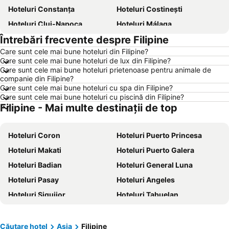
Hoteluri Constanța
Hoteluri Costinești
Hoteluri Cluj-Napoca
Hoteluri Málaga
Întrebări frecvente despre Filipine
Hoteluri Benidorm
Hoteluri Neptun
Care sunt cele mai bune hoteluri din Filipine?
Hoteluri Durrës
Hoteluri Alicante
Care sunt cele mai bune hoteluri de lux din Filipine?
Hoteluri Atena
Hoteluri Rimini
Care sunt cele mai bune hoteluri prietenoase pentru animale de
companie din Filipine?
Hoteluri Nisa
Hoteluri Viena
Care sunt cele mai bune hoteluri cu spa din Filipine?
Care sunt cele mai bune hoteluri cu piscină din Filipine?
Hoteluri Paris
Hoteluri Chalkidiki
Filipine - Mai multe destinații de top
Hoteluri România
Hoteluri Costa Brava
Hoteluri Litoral Bulgaria
Hoteluri Bulgaria
Hoteluri Coron
Hoteluri Puerto Princesa
Hoteluri Attica
Hoteluri Italia
Hoteluri Makati
Hoteluri Puerto Galera
Hoteluri Austria
Hoteluri Croaţia
Hoteluri Badian
Hoteluri General Luna
Hoteluri Mallorca
Hoteluri Macedonia centrală
Hoteluri Pasay
Hoteluri Angeles
Hoteluri Sardinia
Hoteluri Phu Quoc
Hoteluri Siquijor
Hoteluri Tabuelan
Hoteluri Insula Aegina
Hoteluri Europa
Hoteluri Quezon City
Hoteluri Moalboal
Hoteluri Albania
Hoteluri Madrid
Hoteluri San Juan
Hoteluri Pasig
Căutare hotel
Asia
Filipine