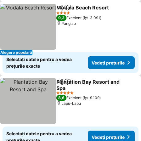
Modala Beach Resort
Distribuiți
Adăugaţi la favorite
4 Stele
9,3
Excelent
3.091
Panglao
Alegere populară
Selectați datele pentru a vedea
Vedeți prețurile
prețurile exacte
Plantation Bay Resort and
Distribuiți
Adăugaţi la favorite
Spa
5 Stele
8,6
Excelent
9.109
Lapu-Lapu
Selectați datele pentru a vedea
Vedeți prețurile
prețurile exacte