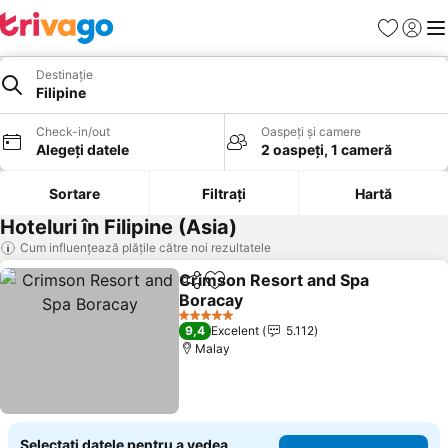
Favorite
Conect
Men
Destinație
Filipine
Check-in/out
Oaspeți și camere
Alegeți datele
2 oaspeți, 1 cameră
Sortare
Filtrați
Hartă
Hoteluri în Filipine (Asia)
Cum influențează plățile către noi rezultatele
Crimson Resort and Spa
Distribuiți
Adăugaţi la favorite
Boracay
5 Stele
9,4
Excelent
5.112
Malay
Selectați datele pentru a vedea