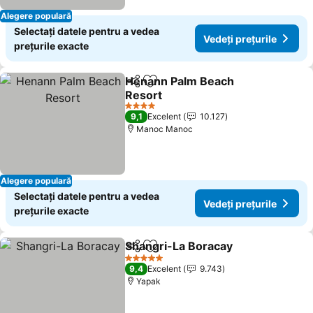
Alegere populară
Selectați datele pentru a vedea
Vedeți prețurile
prețurile exacte
Henann Palm Beach
Distribuiți
Adăugaţi la favorite
Resort
4 Stele
9,1
Excelent
10.127
Manoc Manoc
Alegere populară
Selectați datele pentru a vedea
Vedeți prețurile
prețurile exacte
Shangri-La Boracay
Distribuiți
Adăugaţi la favorite
5 Stele
9,4
Excelent
9.743
Yapak