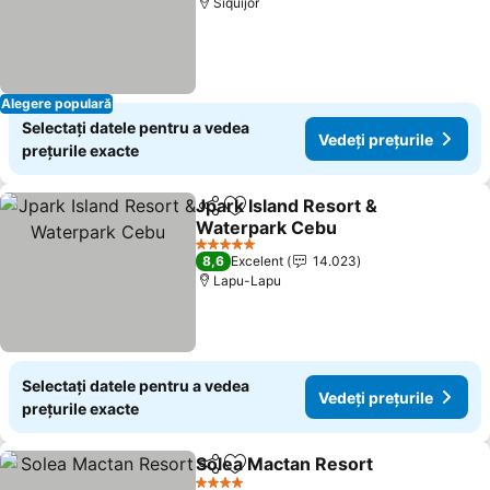
Siquijor
Alegere populară
Selectați datele pentru a vedea
Vedeți prețurile
prețurile exacte
Jpark Island Resort &
Distribuiți
Adăugaţi la favorite
Waterpark Cebu
5 Stele
8,6
Excelent
14.023
Lapu-Lapu
Selectați datele pentru a vedea
Vedeți prețurile
prețurile exacte
Solea Mactan Resort
Distribuiți
Adăugaţi la favorite