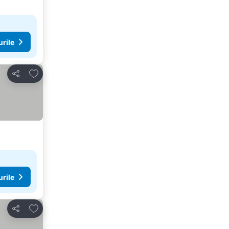
urile
Adăugaţi la favorite
Distribuiți
urile
Adăugaţi la favorite
Distribuiți