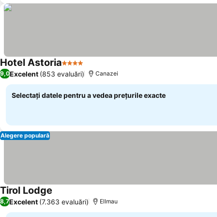
Hotel Astoria
4 Stele
Vedeți prețurile
Excelent
(853 evaluări)
9,0
Canazei
Selectați datele pentru a vedea prețurile exacte
Alegere populară
Tirol Lodge
Vedeți prețurile
Excelent
(7.363 evaluări)
8,7
Ellmau