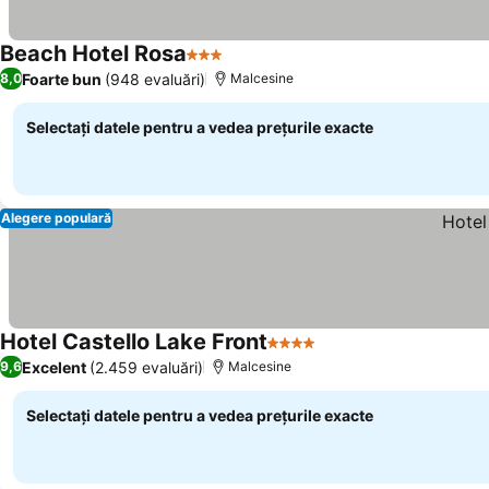
Beach Hotel Rosa
3 Stele
Vedeți prețurile
Foarte bun
(948 evaluări)
8,0
Malcesine
Selectați datele pentru a vedea prețurile exacte
Alegere populară
Hotel Castello Lake Front
4 Stele
Vedeți prețurile
Excelent
(2.459 evaluări)
9,6
Malcesine
Selectați datele pentru a vedea prețurile exacte