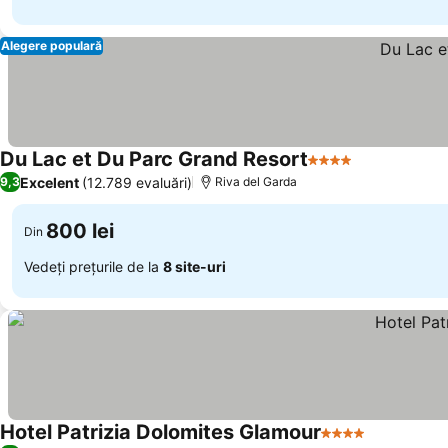
Alegere populară
Du Lac et Du Parc Grand Resort
4 Stele
Vedeți prețu
Excelent
(12.789 evaluări)
9,3
Riva del Garda
800 lei
Din
Vedeți prețurile de la
8 site-uri
Hotel Patrizia Dolomites Glamour
4 Stele
Vedeți preț