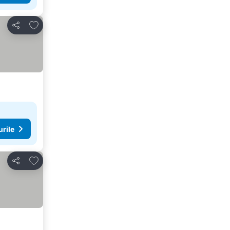
Adăugaţi la favorite
Distribuiți
urile
Adăugaţi la favorite
Distribuiți