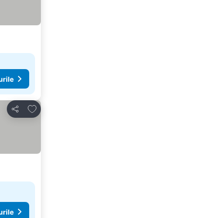
urile
Adăugaţi la favorite
Distribuiți
urile