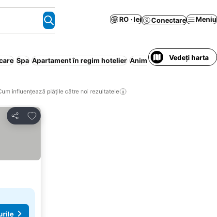
RO · lei
Meniu
Conectare
Vedeți harta
care
Spa
Apartament în regim hotelier
Animale de companie
Pisc
Cum influențează plățile către noi rezultatele
Adăugaţi la favorite
Distribuiți
urile