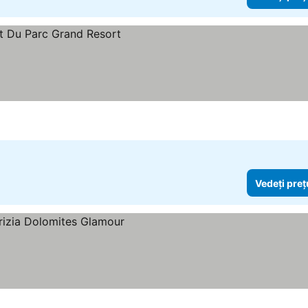
rile
Vedeți preț
urile