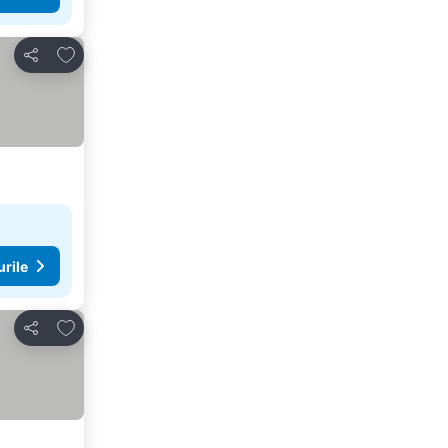
Adăugaţi la favorite
Distribuiți
urile
Adăugaţi la favorite
Distribuiți