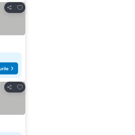
Adăugaţi la favorite
Distribuiți
urile
Adăugaţi la favorite
Distribuiți