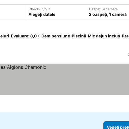
Check-in/out
Oaspeți și camere
Alegeți datele
2 oaspeți, 1 cameră
eluri
Evaluare: 8,0+
Demipensiune
Piscină
Mic dejun inclus
Par
Vedeți preț