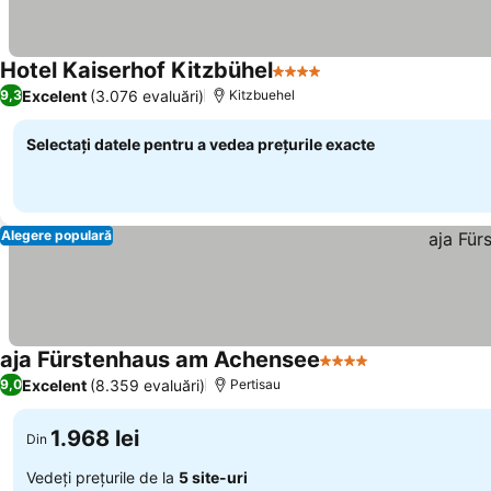
Hotel Kaiserhof Kitzbühel
4 Stele
Vedeți prețurile
Excelent
(3.076 evaluări)
9,3
Kitzbuehel
Selectați datele pentru a vedea prețurile exacte
Alegere populară
aja Fürstenhaus am Achensee
4 Stele
Vedeți prețuril
Excelent
(8.359 evaluări)
9,0
Pertisau
1.968 lei
Din
Vedeți prețurile de la
5 site-uri