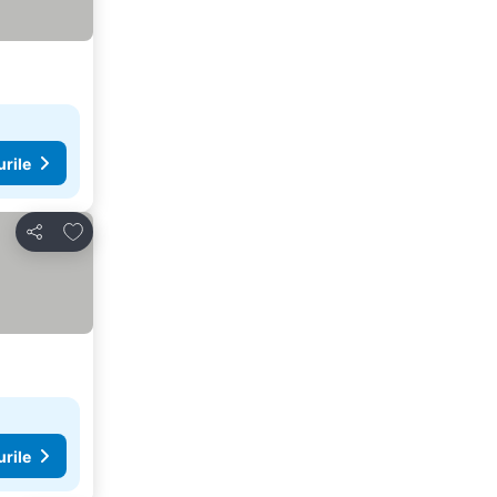
urile
Adăugaţi la favorite
Distribuiți
urile