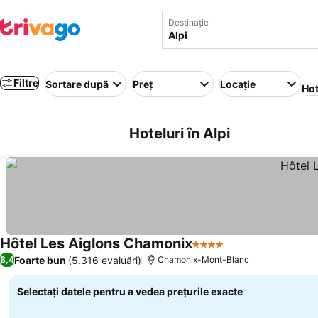
Destinație
Filtre
Sortare după
Preț
Locație
Hot
Hoteluri în Alpi
Hôtel Les Aiglons Chamonix
4 Stele
Vedeți prețurile
Foarte bun
(5.316 evaluări)
8,4
Chamonix-Mont-Blanc
Selectați datele pentru a vedea prețurile exacte