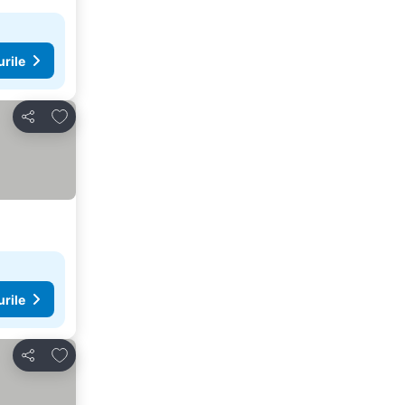
urile
Adăugaţi la favorite
Distribuiți
urile
Adăugaţi la favorite
Distribuiți