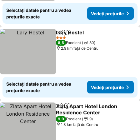
Selectați datele pentru a vedea
Vedeți prețurile
prețurile exacte
Lary Hostel
Distribuiți
Adăugaţi la favorite
Vedeți prețurile
3 Stele
8,5
Excelent
80
2.9 km faţă de Centru
Selectați datele pentru a vedea
Vedeți prețurile
prețurile exacte
Zlata Apart Hotel London
Distribuiți
Adăugaţi la favorite
Residence Center
Vedeți prețurile
9,9
Excelent
9
1.3 km faţă de Centru