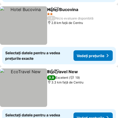
Hotel Bucovina
Distribuiți
Adăugaţi la favorite
Vedeți prețu
2 Stele
/
Nicio evaluare disponibilă
2.8 km faţă de Centru
Selectați datele pentru a vedea
Vedeți prețurile
prețurile exacte
EcoTravel New
Distribuiți
Adăugaţi la favorite
Vedeți prețu
9,9
Excelent
19
3.3 km faţă de Centru
Selectați datele pentru a vedea
Vedeți prețurile