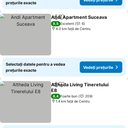
prețurile exacte
Andi Apartment Suceava
Distribuiți
Adăugaţi la favorite
V
8,5
Excelent
6
4.0 km faţă de Centru
Selectați datele pentru a vedea
Vedeți prețurile
prețurile exacte
Altheda Living Tineretului
Distribuiți
Adăugaţi la favorite
E8
Vedeți prețurile
8,4
Foarte bun
209
1.4 km faţă de Centru