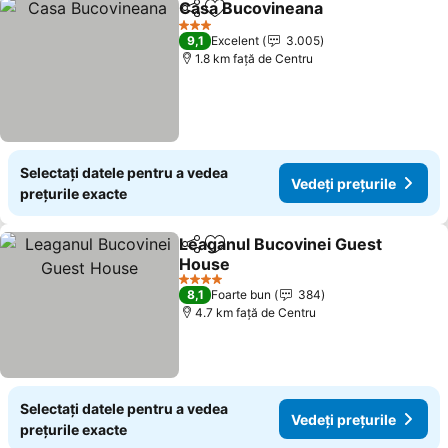
Casa Bucovineana
Distribuiți
Adăugaţi la favorite
Vedeți p
3 Stele
9,1
Excelent
3.005
1.8 km faţă de Centru
Selectați datele pentru a vedea
Vedeți prețurile
prețurile exacte
Leaganul Bucovinei Guest
Distribuiți
Adăugaţi la favorite
House
Vedeți prețurile
4 Stele
8,1
Foarte bun
384
4.7 km faţă de Centru
Selectați datele pentru a vedea
Vedeți prețurile
prețurile exacte