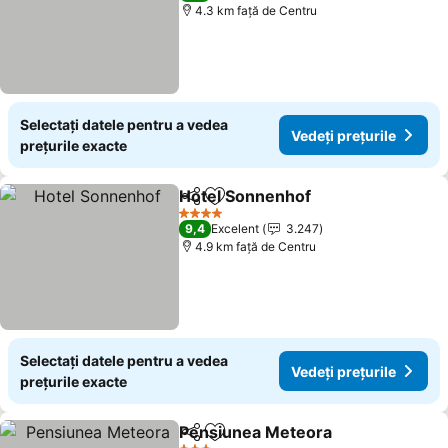
4.3 km faţă de Centru
Selectați datele pentru a vedea
Vedeți prețurile
prețurile exacte
Hotel Sonnenhof
Distribuiți
Adăugaţi la favorite
Vedeți pre
4 Stele
9,4
Excelent
3.247
4.9 km faţă de Centru
Selectați datele pentru a vedea
Vedeți prețurile
prețurile exacte
Pensiunea Meteora
Distribuiți
Adăugaţi la favorite
Vedeți 