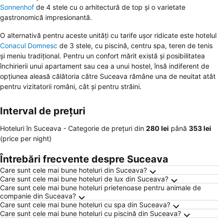
Sonnenhof
de 4 stele cu o arhitectură de top și o varietate
gastronomică impresionantă.
O alternativă pentru aceste unități cu tarife ușor ridicate este hotelul
Conacul Domnesc
de 3 stele, cu piscină, centru spa, teren de tenis
și meniu tradițional. Pentru un confort mărit există și posibilitatea
închirierii unui apartament sau cea a unui hostel, însă indiferent de
opțiunea aleasă călătoria către Suceava rămâne una de neuitat atât
pentru vizitatorii români, cât și pentru străini.
Interval de prețuri
Hoteluri în Suceava -
Categorie de preţuri
din
‎280 lei
până
‎353 lei
(price per night)
Întrebări frecvente despre Suceava
Care sunt cele mai bune hoteluri din Suceava?
Care sunt cele mai bune hoteluri de lux din Suceava?
Care sunt cele mai bune hoteluri prietenoase pentru animale de
companie din Suceava?
Care sunt cele mai bune hoteluri cu spa din Suceava?
Care sunt cele mai bune hoteluri cu piscină din Suceava?