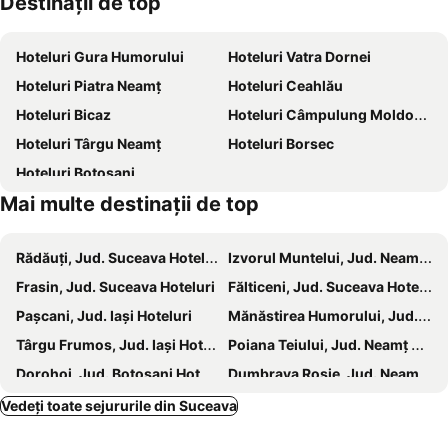
Destinaţii de top
Casa Memorială George Enescu
Socim
Hotel West
Hotel Ariata
Hoteluri Gura Humorului
Hoteluri Vatra Dornei
Hoteluri Piatra Neamț
Hoteluri Ceahlău
Hoteluri Bicaz
Hoteluri Câmpulung Moldovenesc
Hoteluri Târgu Neamţ
Hoteluri Borsec
Hoteluri Botoșani
Mai multe destinații de top
Rădăuţi, Jud. Suceava Hoteluri
Izvorul Muntelui, Jud. Neamț Hoteluri
Frasin, Jud. Suceava Hoteluri
Fălticeni, Jud. Suceava Hoteluri
Paşcani, Jud. Iași Hoteluri
Mănăstirea Humorului, Jud. Suceava Hoteluri
Târgu Frumos, Jud. Iași Hoteluri
Poiana Teiului, Jud. Neamț Hoteluri
Dorohoi, Jud. Botoșani Hoteluri
Dumbrava Roșie, Jud. Neamț Hoteluri
Broşteni, Jud. Suceava Hoteluri
Răucești, Jud. Neamț Hoteluri
Vedeți toate sejururile din Suceava
Vicovu de Sus, Jud. Suceava Hoteluri
Roznov, Jud. Neamț Hoteluri