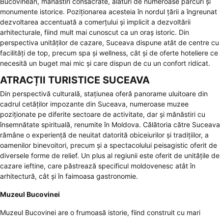
Bucovinean, mănăstiri consacrate, alături de numeroase parcuri și
monumente istorice. Poziționarea acesteia în nordul țării a îngreunat
dezvoltarea accentuată a comerțului și implicit a dezvoltării
arhitecturale, fiind mult mai cunoscut ca un oraș istoric. Din
perspectiva unităților de cazare, Suceava dispune atât de centre cu
facilități de top, precum spa și wellness, cât și de oferte hoteliere ce
necesită un buget mai mic și care dispun de cu un confort ridicat.
ATRACȚII TURISTICE SUCEAVA
Din perspectivă culturală, stațiunea oferă panorame uluitoare din
cadrul cetăților impozante din Suceava, numeroase muzee
poziționate pe diferite sectoare de activitate, dar și mănăstiri cu
însemnătate spirituală, renumite în Moldova. Călătoria către Suceava
rămâne o experiență de neuitat datorită obiceiurilor și tradițiilor, a
oamenilor binevoitori, precum și a spectacolului peisagistic oferit de
diversele forme de relief. Un plus al regiunii este oferit de unitățile de
cazare ieftine, care păstrează specificul moldovenesc atât în
arhitectură, cât și în faimoasa gastronomie.
Muzeul Bucovinei
Muzeul Bucovinei
are o frumoasă istorie, fiind construit cu mari