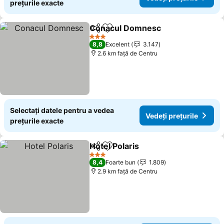
prețurile exacte
Conacul Domnesc
Distribuiți
Adăugaţi la favorite
Vedeți p
3 Stele
8,8
Excelent
3.147
2.6 km faţă de Centru
Selectați datele pentru a vedea
Vedeți prețurile
prețurile exacte
Hotel Polaris
Distribuiți
Adăugaţi la favorite
Vedeți prețuri
3 Stele
8,4
Foarte bun
1.809
2.9 km faţă de Centru