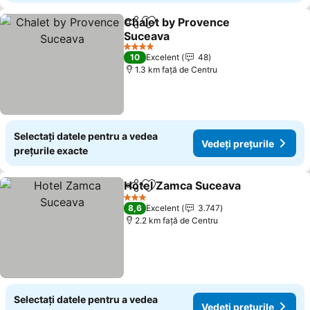
Chalet by Provence
Distribuiți
Adăugaţi la favorite
Suceava
Vedeți prețurile
4 Stele
10
Excelent
48
1.3 km faţă de Centru
Selectați datele pentru a vedea
Vedeți prețurile
prețurile exacte
Hotel Zamca Suceava
Distribuiți
Adăugaţi la favorite
Vedeț
3 Stele
8,6
Excelent
3.747
2.2 km faţă de Centru
Selectați datele pentru a vedea
Vedeți prețurile