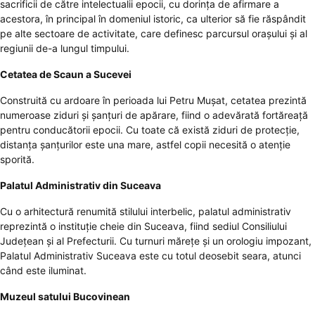
sacrificii de către intelectualii epocii, cu dorința de afirmare a
acestora, în principal în domeniul istoric, ca ulterior să fie răspândit
pe alte sectoare de activitate, care definesc parcursul orașului și al
regiunii de-a lungul timpului.
Cetatea de Scaun a Sucevei
Construită cu ardoare în perioada lui Petru Mușat, cetatea prezintă
numeroase ziduri și șanțuri de apărare, fiind o adevărată fortăreață
pentru conducătorii epocii. Cu toate că există ziduri de protecție,
distanța șanțurilor este una mare, astfel copii necesită o atenție
sporită.
Palatul Administrativ din Suceava
Cu o arhitectură renumită stilului interbelic, palatul administrativ
reprezintă o instituție cheie din Suceava, fiind sediul Consiliului
Județean și al Prefecturii. Cu turnuri mărețe și un orologiu impozant,
Palatul Administrativ Suceava este cu totul deosebit seara, atunci
când este iluminat.
Muzeul satului Bucovinean