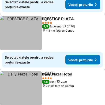
Selectați datele pentru a vedea
Vedeți prețurile
prețurile exacte
PRESTIGE PLAZA
Distribuiți
Adăugaţi la favorite
Vedeți pr
4 Stele
9,5
Excelent
2.170
4.3 km faţă de Centru
Selectați datele pentru a vedea
Vedeți prețurile
prețurile exacte
Daily Plaza Hotel
Distribuiți
Adăugaţi la favorite
Vedeți pre
4 Stele
7,6
Bun
292
2.2 km faţă de Centru