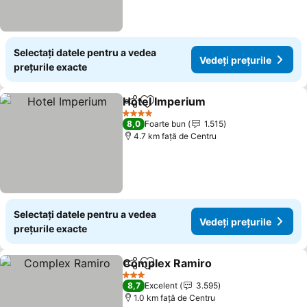
Selectați datele pentru a vedea
Vedeți prețurile
prețurile exacte
Hotel Imperium
Distribuiți
Adăugaţi la favorite
Vedeți preț
4 Stele
8,0
Foarte bun
1.515
4.7 km faţă de Centru
Selectați datele pentru a vedea
Vedeți prețurile
prețurile exacte
Complex Ramiro
Distribuiți
Adăugaţi la favorite
Vedeți pre
3 Stele
8,7
Excelent
3.595
1.0 km faţă de Centru