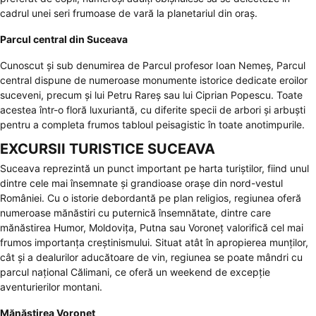
cadrul unei seri frumoase de vară la planetariul din oraș.
Parcul central din Suceava
Cunoscut și sub denumirea de Parcul profesor Ioan Nemeș, Parcul
central dispune de numeroase monumente istorice dedicate eroilor
suceveni, precum și lui Petru Rareș sau lui Ciprian Popescu. Toate
acestea într-o floră luxuriantă, cu diferite specii de arbori și arbuști
pentru a completa frumos tabloul peisagistic în toate anotimpurile.
EXCURSII TURISTICE SUCEAVA
Suceava reprezintă un punct important pe harta turiștilor, fiind unul
dintre cele mai însemnate și grandioase orașe din nord-vestul
României. Cu o istorie debordantă pe plan religios, regiunea oferă
numeroase mănăstiri cu puternică însemnătate, dintre care
mănăstirea Humor, Moldovița, Putna sau Voroneț valorifică cel mai
frumos importanța creștinismului. Situat atât în apropierea munților,
cât și a dealurilor aducătoare de vin, regiunea se poate mândri cu
parcul național Călimani, ce oferă un weekend de excepție
aventurierilor montani.
Mănăstirea Voroneț