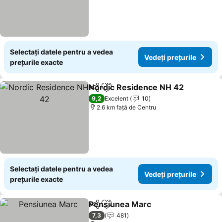
Selectați datele pentru a vedea
Vedeți prețurile
prețurile exacte
Nordic Residence NH 42
Distribuiți
Adăugaţi la favorite
V
9,2
Excelent
10
2.6 km faţă de Centru
Selectați datele pentru a vedea
Vedeți prețurile
prețurile exacte
Pensiunea Marc
Distribuiți
Adăugaţi la favorite
Vedeți preț
7,3
481