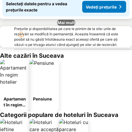
Selectați datele pentru a vedea
Vedeți prețurile
prețurile exacte
Mai mult
Prețurile și disponibilitatea pe care le primim de la site-urile de
rezervări se modifică în permanență. Aceasta înseamnă că este
posibil să nu găsiți întotdeauna exact aceeași ofertă pe care ați
văzut-o pe trivago atunci când ajungeți pe site-ul de rezervări.
Alte cazări în Suceava
Apartamen
Pensiune
t în regim
hotelier
Categorii populare de hoteluri în Suceava