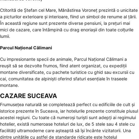
Ctitorită de Ștefan cel Mare,
Mănăstirea Voroneț
prezintă o unicitate
a picturilor exterioare și interioare, fiind un simbol de renume al țării.
În această regiune sunt prezente diverse pensiuni, la prețuri mai
mici de cazare, care întâmpină cu drag enoriașii din toate colțurile
lumii.
Parcul Național Călimani
Cu impresionante specii de animale, Parcul Național Călimani a
reușit să se dezvolte frumos, fiind atent organizat, cu expediții
montane diversificate, cu pachete turistice cu ghid sau excursii cu
cai, comunitatea de alpiniști oferind sfaturi esențiale în traseele
montane.
CAZARE SUCEAVA
Frumusețea naturală se completează perfect cu edificiile de cult și
istorice prezente în Suceava, iar hotelurile prezente constituie plusul
acestei regiuni. Cu toate că numeroși turiști sunt adepți ai regimului
hotelier, există numeroase hoteluri de lux, de 5 stele sau 4 stele cu
facilități ultramoderne care așteaptă să își încânte vizitatorii. Una
dintre unitățile cu astfel de standarde ridicate este hotelul