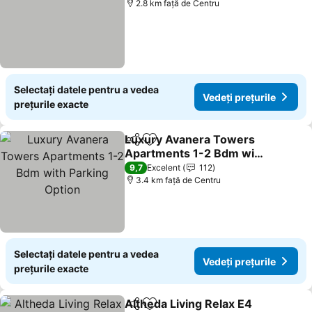
2.8 km faţă de Centru
Selectați datele pentru a vedea
Vedeți prețurile
prețurile exacte
Luxury Avanera Towers
Distribuiți
Adăugaţi la favorite
Apartments 1-2 Bdm with
Parking Option
Vedeți prețurile
9,7
Excelent
112
3.4 km faţă de Centru
Selectați datele pentru a vedea
Vedeți prețurile
prețurile exacte
Altheda Living Relax E4
Distribuiți
Adăugaţi la favorite
Ved