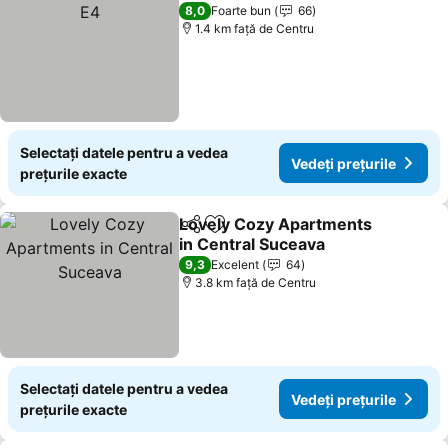
8,0
Foarte bun
66
1.4 km faţă de Centru
Selectați datele pentru a vedea
Vedeți prețurile
prețurile exacte
Lovely Cozy Apartments
Distribuiți
Adăugaţi la favorite
in Central Suceava
Vedeți prețurile
9,3
Excelent
64
3.8 km faţă de Centru
Selectați datele pentru a vedea
Vedeți prețurile
prețurile exacte