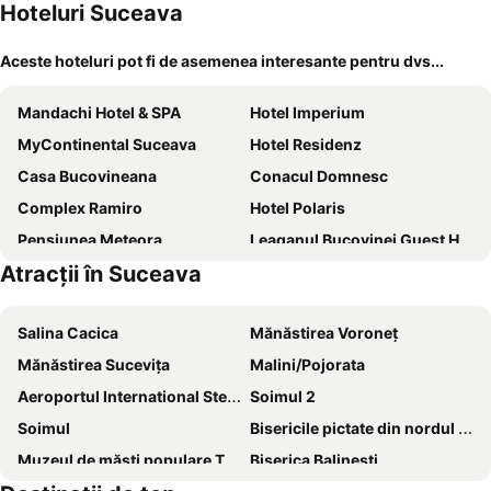
Hoteluri Suceava
Aceste hoteluri pot fi de asemenea interesante pentru dvs...
Mandachi Hotel & SPA
Hotel Imperium
MyContinental Suceava
Hotel Residenz
Casa Bucovineana
Conacul Domnesc
Complex Ramiro
Hotel Polaris
Pensiunea Meteora
Leaganul Bucovinei Guest House
Atracții în Suceava
Provence Suceava
Hotel Sonnenhof
Hotel Zamca Suceava
Hotel Balada
Salina Cacica
Mănăstirea Voroneț
Hotel Bucovina
PRESTIGE PLAZA
Mănăstirea Suceviţa
Malini/Pojorata
Santa Fe
Hotel Casa de Piatra
Aeroportul International Stefan cel Mare
Soimul 2
Daily Plaza Hotel
Chalet by Provence Suceava
Soimul
Bisericile pictate din nordul Moldovei
Hotel Gloria
Classic
Muzeul de măști populare Țugui Gheorghe
Biserica Balinesti
BiCom
Hotel Caprioara