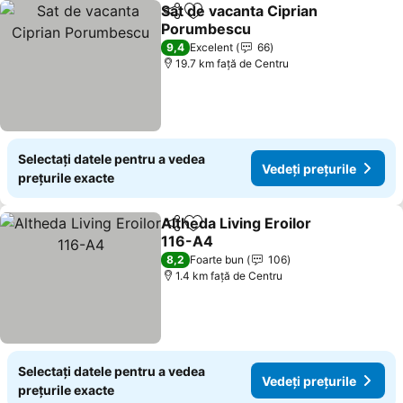
Sat de vacanta Ciprian
Distribuiți
Adăugaţi la favorite
Porumbescu
Vedeți prețurile
9,4
Excelent
66
19.7 km faţă de Centru
Selectați datele pentru a vedea
Vedeți prețurile
prețurile exacte
Altheda Living Eroilor
Distribuiți
Adăugaţi la favorite
116-A4
Vedeți prețurile
8,2
Foarte bun
106
1.4 km faţă de Centru
Selectați datele pentru a vedea
Vedeți prețurile
prețurile exacte