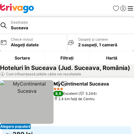
Favorite
Conect
Men
Destinație
Suceava
Check-in/out
Oaspeți și camere
Alegeți datele
2 oaspeți, 1 cameră
Sortare
Filtrați
Hartă
Hoteluri în Suceava (Jud. Suceava, România)
Cum influențează plățile către noi rezultatele
MyContinental Suceava
Distribuiți
Adăugaţi la favorite
Ve
3 Stele
8,6
Excelent
5.244
2.4 km faţă de Centru
Alegere populară