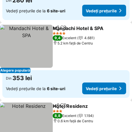
280 lei
Din
Vedeți prețurile de la
6 site-uri
Vedeți prețurile
Mandachi Hotel & SPA
Distribuiți
Adăugaţi la favorite
Vede
4 Stele
9,4
Excelent
4.681
5.2 km faţă de Centru
Alegere populară
353 lei
Din
Vedeți prețurile de la
6 site-uri
Vedeți prețurile
Hotel Residenz
Distribuiți
Adăugaţi la favorite
Vedeți preț
3 Stele
8,8
Excelent
1.194
0.6 km faţă de Centru