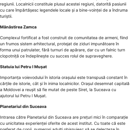
regiunii. Localnicii constituie plusul acestei regiuni, datorită pasiunii
cu care împărtășesc legendele locale și a bine-voinței de a îndruma
turiștii.
Mănăstirea Zamca
Complexul fortificat a fost construit de comunitatea de armeni, fiind
un frumos sistem arhitectural, protejat de ziduri impunătoare în
forma unui patrulater, fără turnuri de apărare, dar cu un falnic turn
clopotniță ce îndeplinește cu succes rolul de supraveghere.
Statuia lui Petru I Mușat
Importanța voievodului în istoria orașului este transpusă constant în
cărțile de istorie, cât și în inima localnicilor. Orașul desemnat capitală
a Moldovei a reușit să fie mutat de peste Siret, la Suceava cu
ajutorul lui Petru I Mușat.
Planetariul din Suceava
Intrarea către Planetariul din Suceava are prețuri mici în comparație
cu unicitatea experienței oferite de acest institut. Cu toate că este
preferat de copii, numeroși adulți obișnuiesc să se delecteze în