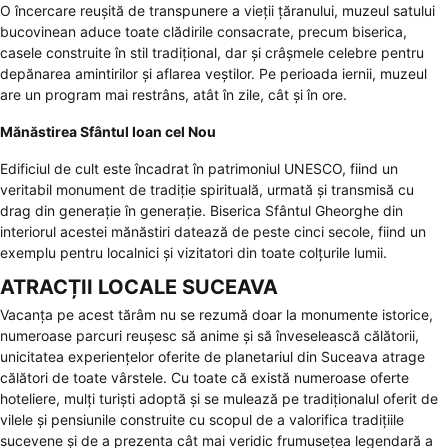
O încercare reușită de transpunere a vieții țăranului, muzeul satului
bucovinean aduce toate clădirile consacrate, precum biserica,
casele construite în stil tradițional, dar și crâșmele celebre pentru
depănarea amintirilor și aflarea veștilor. Pe perioada iernii, muzeul
are un program mai restrâns, atât în zile, cât și în ore.
Mănăstirea Sfântul Ioan cel Nou
Edificiul de cult este încadrat în patrimoniul UNESCO, fiind un
veritabil monument de tradiție spirituală, urmată și transmisă cu
drag din generație în generație. Biserica Sfântul Gheorghe din
interiorul acestei mănăstiri datează de peste cinci secole, fiind un
exemplu pentru localnici și vizitatori din toate colțurile lumii.
ATRACȚII LOCALE SUCEAVA
Vacanța pe acest tărâm nu se rezumă doar la monumente istorice,
numeroase parcuri reușesc să anime și să înveselească călătorii,
unicitatea experiențelor oferite de planetariul din Suceava atrage
călători de toate vârstele. Cu toate că există numeroase oferte
hoteliere, mulți turiști adoptă și se mulează pe tradiționalul oferit de
vilele și pensiunile construite cu scopul de a valorifica tradițiile
sucevene și de a prezenta cât mai veridic frumusețea legendară a