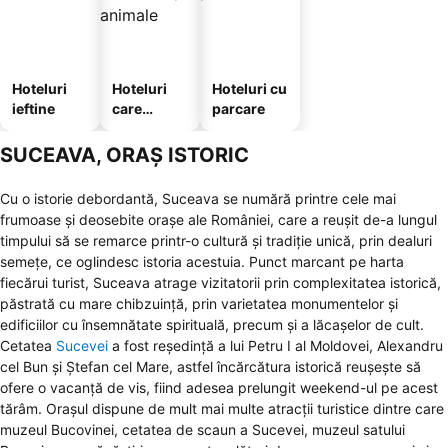
Hoteluri
Hoteluri
Hoteluri cu
ieftine
care
parcare
acceptă
animale
SUCEAVA, ORAȘ ISTORIC
Cu o istorie debordantă, Suceava se numără printre cele mai
frumoase și deosebite orașe ale României, care a reușit de-a lungul
timpului să se remarce printr-o cultură și tradiție unică, prin dealuri
semețe, ce oglindesc istoria acestuia. Punct marcant pe harta
fiecărui turist, Suceava atrage vizitatorii prin complexitatea istorică,
păstrată cu mare chibzuință, prin varietatea monumentelor și
edificiilor cu însemnătate spirituală, precum și a lăcașelor de cult.
Cetatea
Sucevei
a fost reședință a lui Petru I al Moldovei, Alexandru
cel Bun și Ștefan cel Mare, astfel încărcătura istorică reușește să
ofere o vacanță de vis, fiind adesea prelungit weekend-ul pe acest
tărâm. Orașul dispune de mult mai multe atracții turistice dintre care
muzeul Bucovinei, cetatea de scaun a Sucevei, muzeul satului