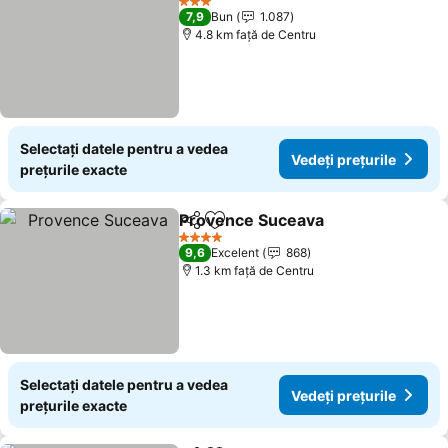
3 Stele
7,9
Bun
1.087
4.8 km faţă de Centru
Selectați datele pentru a vedea
Vedeți prețurile
prețurile exacte
Provence Suceava
Distribuiți
Adăugaţi la favorite
Vedeți p
4 Stele
9,6
Excelent
868
1.3 km faţă de Centru
Selectați datele pentru a vedea
Vedeți prețurile
prețurile exacte