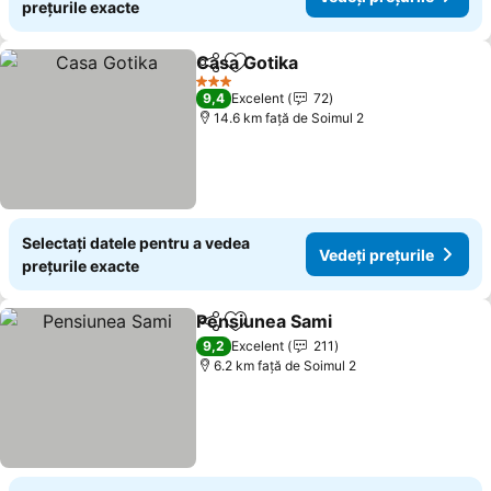
prețurile exacte
Casa Gotika
Distribuiți
Adăugaţi la favorite
3 Stele
9,4
Excelent
72
14.6 km faţă de Soimul 2
Selectați datele pentru a vedea
Vedeți prețurile
prețurile exacte
Pensiunea Sami
Distribuiți
Adăugaţi la favorite
9,2
Excelent
211
6.2 km faţă de Soimul 2