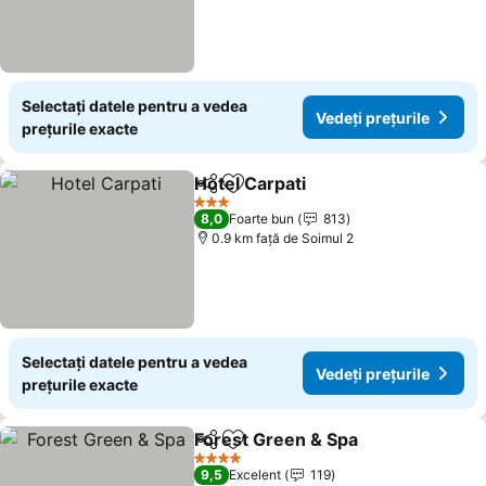
Selectați datele pentru a vedea
Vedeți prețurile
prețurile exacte
Hotel Carpati
Distribuiți
Adăugaţi la favorite
3 Stele
8,0
Foarte bun
813
0.9 km faţă de Soimul 2
Selectați datele pentru a vedea
Vedeți prețurile
prețurile exacte
Forest Green & Spa
Distribuiți
Adăugaţi la favorite
4 Stele
9,5
Excelent
119