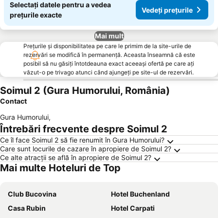
Selectați datele pentru a vedea
Vedeți prețurile
prețurile exacte
Mai mult
Prețurile și disponibilitatea pe care le primim de la site-urile de
rezervări se modifică în permanență. Aceasta înseamnă că este
posibil să nu găsiți întotdeauna exact aceeași ofertă pe care ați
văzut-o pe trivago atunci când ajungeți pe site-ul de rezervări.
Soimul 2 (Gura Humorului, România)
Contact
Gura Humorului
,
Întrebări frecvente despre Soimul 2
Ce îl face Soimul 2 să fie renumit în Gura Humorului?
Care sunt locurile de cazare în apropiere de Soimul 2?
Ce alte atracții se află în apropiere de Soimul 2?
Mai multe Hoteluri de Top
Club Bucovina
Hotel Buchenland
Casa Rubin
Hotel Carpati