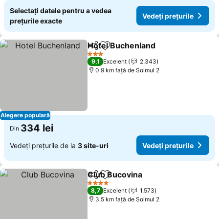
Selectați datele pentru a vedea
Vedeți prețurile
prețurile exacte
Hotel Buchenland
Distribuiți
Adăugaţi la favorite
3 Stele
9,1
Excelent
2.343
0.9 km faţă de Soimul 2
Alegere populară
334 lei
Din
Vedeți prețurile de la
3 site-uri
Vedeți prețurile
Club Bucovina
Distribuiți
Adăugaţi la favorite
4 Stele
8,7
Excelent
1.573
3.5 km faţă de Soimul 2