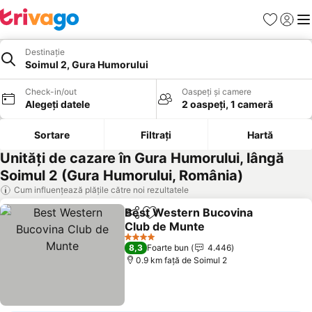
Favorite
Conect
Men
Destinație
Soimul 2, Gura Humorului
Check-in/out
Oaspeți și camere
Alegeți datele
2 oaspeți, 1 cameră
Sortare
Filtrați
Hartă
Unități de cazare în Gura Humorului, lângă
Soimul 2 (Gura Humorului, România)
Cum influențează plățile către noi rezultatele
Best Western Bucovina
Distribuiți
Adăugaţi la favorite
Club de Munte
4 Stele
8,3
Foarte bun
4.446
0.9 km faţă de Soimul 2