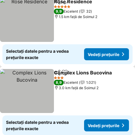
Rose Residence
Distribuiți
Adăugaţi la favorite
5 Stele
9,9
Excelent
32
1.5 km faţă de Soimul 2
Selectați datele pentru a vedea
Vedeți prețurile
prețurile exacte
Complex Lions Bucovina
Distribuiți
Adăugaţi la favorite
3 Stele
8,9
Excelent
1.021
3.0 km faţă de Soimul 2
Selectați datele pentru a vedea
Vedeți prețurile
prețurile exacte