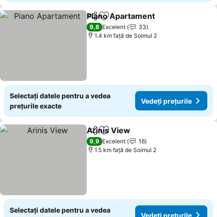
Piano Apartament
Distribuiți
Adăugaţi la favorite
9,8
Excelent
33
1.4 km faţă de Soimul 2
Selectați datele pentru a vedea
Vedeți prețurile
prețurile exacte
Arinis View
Distribuiți
Adăugaţi la favorite
9,9
Excelent
16
1.5 km faţă de Soimul 2
Selectați datele pentru a vedea
Vedeți prețurile