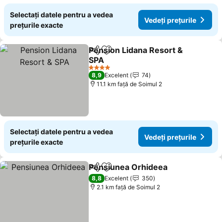
Selectați datele pentru a vedea
Vedeți prețurile
prețurile exacte
Pension Lidana Resort &
Distribuiți
Adăugaţi la favorite
SPA
4 Stele
8,9
Excelent
74
11.1 km faţă de Soimul 2
Selectați datele pentru a vedea
Vedeți prețurile
prețurile exacte
Pensiunea Orhideea
Distribuiți
Adăugaţi la favorite
8,8
Excelent
350
2.1 km faţă de Soimul 2