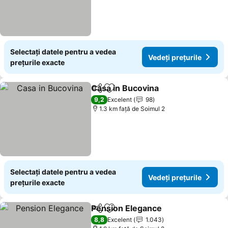
Selectați datele pentru a vedea
Vedeți prețurile
prețurile exacte
Casa in Bucovina
Distribuiți
Adăugaţi la favorite
9,2
Excelent
98
1.3 km faţă de Soimul 2
Selectați datele pentru a vedea
Vedeți prețurile
prețurile exacte
Pension Elegance
Distribuiți
Adăugaţi la favorite
8,8
Excelent
1.043