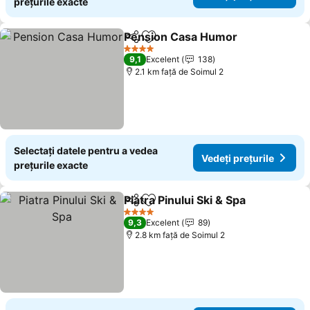
prețurile exacte
Pension Casa Humor
Distribuiți
Adăugaţi la favorite
4 Stele
9,1
Excelent
138
2.1 km faţă de Soimul 2
Selectați datele pentru a vedea
Vedeți prețurile
prețurile exacte
Piatra Pinului Ski & Spa
Distribuiți
Adăugaţi la favorite
4 Stele
9,3
Excelent
89
2.8 km faţă de Soimul 2