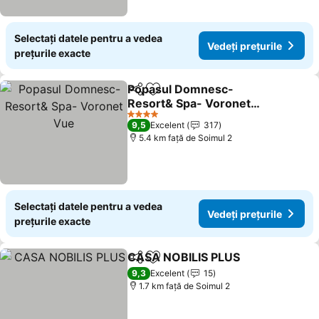
Selectați datele pentru a vedea
Vedeți prețurile
prețurile exacte
Popasul Domnesc-
Distribuiți
Adăugaţi la favorite
Resort& Spa- Voronet
Vue
4 Stele
9,5
Excelent
317
5.4 km faţă de Soimul 2
Selectați datele pentru a vedea
Vedeți prețurile
prețurile exacte
CASA NOBILIS PLUS
Distribuiți
Adăugaţi la favorite
9,3
Excelent
15
1.7 km faţă de Soimul 2