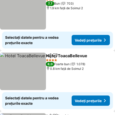
3 Stele
7,7
Bun
703
1.9 km faţă de Soimul 2
Selectați datele pentru a vedea
Vedeți prețurile
prețurile exacte
Hotel ToacaBellevue
Distribuiți
Adăugaţi la favorite
4 Stele
8,0
Foarte bun
1.078
0.8 km faţă de Soimul 2
Selectați datele pentru a vedea
Vedeți prețurile
prețurile exacte