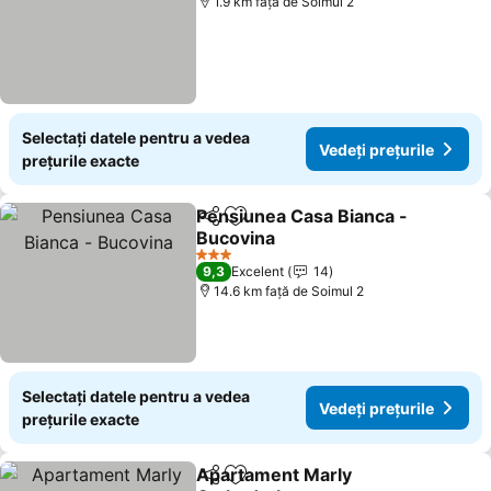
1.9 km faţă de Soimul 2
Selectați datele pentru a vedea
Vedeți prețurile
prețurile exacte
Pensiunea Casa Bianca -
Distribuiți
Adăugaţi la favorite
Bucovina
3 Stele
9,3
Excelent
14
14.6 km faţă de Soimul 2
Selectați datele pentru a vedea
Vedeți prețurile
prețurile exacte
Apartament Marly
Distribuiți
Adăugaţi la favorite