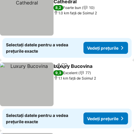
Cathedral
8,2
Foarte bun
10
1.0 km faţă de Soimul 2
Selectați datele pentru a vedea
Vedeți prețurile
prețurile exacte
Luxury Bucovina
Distribuiți
Adăugaţi la favorite
9,3
Excelent
77
1.1 km faţă de Soimul 2
Selectați datele pentru a vedea
Vedeți prețurile
prețurile exacte