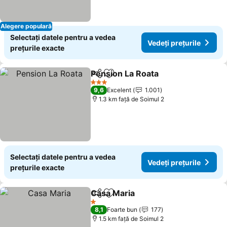
Alegere populară
Selectați datele pentru a vedea
Vedeți prețurile
prețurile exacte
Pension La Roata
Distribuiți
Adăugaţi la favorite
3 Stele
9,6
Excelent
1.001
1.3 km faţă de Soimul 2
Selectați datele pentru a vedea
Vedeți prețurile
prețurile exacte
Casa Maria
Distribuiți
Adăugaţi la favorite
1 Stele
8,1
Foarte bun
177
1.5 km faţă de Soimul 2