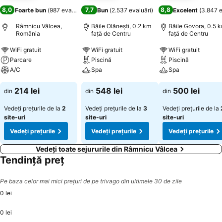
8,0
7,7
8,8
Foarte bun
(
987 evaluări
)
Bun
(
2.537 evaluări
)
Excelent
(
3.847 e
Râmnicu Vâlcea,
Băile Olăneşti, 0.2 km
Băile Govora, 0.5 
România
faţă de Centru
faţă de Centru
WiFi gratuit
WiFi gratuit
WiFi gratuit
Parcare
Piscină
Piscină
A/C
Spa
Spa
214 lei
548 lei
500 lei
din
din
din
Vedeți prețurile de la
2
Vedeți prețurile de la
3
Vedeți prețurile de la
site-uri
site-uri
site-uri
Vedeți prețurile
Vedeți prețurile
Vedeți prețurile
Vedeți toate sejururile din Râmnicu Vâlcea
Tendință preț
Pe baza celor mai mici prețuri de pe trivago din ultimele 30 de zile
0 lei
0 lei