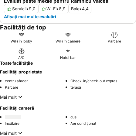
Evaluat peste medie pentru Râmnicu Vâlcea
Servicii
•
9,0
Wi-Fi
•
8,9
Baie
•
4,4
Afișați mai multe evaluări
Facilități de top
WiFi în lobby
WiFi în camere
Parcare
A/C
Hotel bar
Toate facilitățile
Facilități proprietate
centru afaceri
Check-in/check-out expres
Parcare
terasă
Mai mult
Facilități cameră
duș
încălzire
Aer condiționat
Mai mult