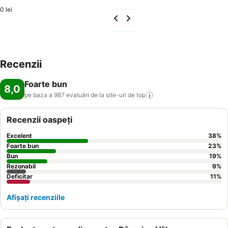
0 lei
Recenzii
Foarte bun
8,0
pe baza a 987 evaluări de la site-uri de
top
Recenzii oaspeți
Excelent
38
%
Foarte bun
23
%
Bun
19
%
Rezonabil
9
%
Deficitar
11
%
Afișați recenziile