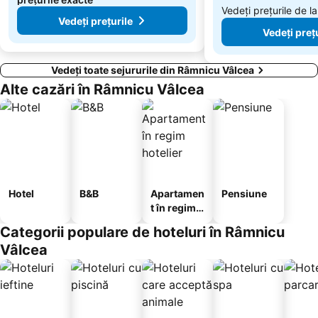
Vedeți prețurile de l
Vedeți prețurile
Vedeți preț
Vedeți toate sejururile din Râmnicu Vâlcea
Alte cazări în Râmnicu Vâlcea
Hotel
B&B
Apartamen
Pensiune
t în regim
hotelier
Categorii populare de hoteluri în Râmnicu
Vâlcea