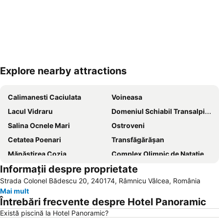
Explore nearby attractions
Hartă extinsă
Calimanesti Caciulata
Voineasa
Lacul Vidraru
Domeniul Schiabil Transalpina
Salina Ocnele Mari
Ostroveni
Cetatea Poenari
Transfăgărășan
Mănăstirea Cozia
Complex Olimpic de Natatie
Informații despre proprietate
Trivale
Sala Sporturilor Traian
Strada Colonel Bădescu 20, 240174, Râmnicu Vâlcea, România
Gara Govora
Gara CFR Râmnicu Vâlcea
Mai mult
Gara Păuşa
Gara Călimăneşti
Întrebări frecvente despre Hotel Panoramic
Grădina Zoologică Rm. Vâlcea
Gara CFR Curtea de Arges
Există piscină la Hotel Panoramic?