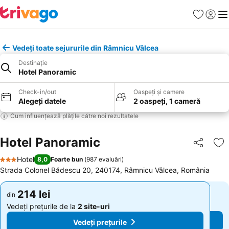
Favorite
Conect
Men
Vedeți toate sejururile din Râmnicu Vâlcea
Destinație
Hotel Panoramic
Check-in/out
Oaspeți și camere
Alegeți datele
2 oaspeți, 1 cameră
Cum influențează plățile către noi rezultatele
Hotel Panoramic
Distribuiți
Ad
Hotel
8,0
Foarte bun
(
987 evaluări
)
3 Stele
Strada Colonel Bădescu 20, 240174, Râmnicu Vâlcea, România
214 lei
214 lei
din
din
Vedeți prețurile de la
2 site-uri
Vedeți prețurile de la
2 site-uri
Vedeți prețurile
Vedeți prețurile