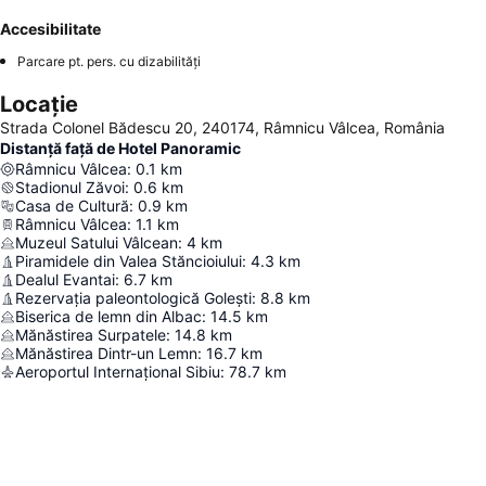
Accesibilitate
Parcare pt. pers. cu dizabilități
Locație
Strada Colonel Bădescu 20, 240174, Râmnicu Vâlcea, România
Distanță față de Hotel Panoramic
Râmnicu Vâlcea
:
0.1
km
Stadionul Zăvoi
:
0.6
km
Casa de Cultură
:
0.9
km
Râmnicu Vâlcea
:
1.1
km
Muzeul Satului Vâlcean
:
4
km
Piramidele din Valea Stăncioiului
:
4.3
km
Dealul Evantai
:
6.7
km
Rezervația paleontologică Golești
:
8.8
km
Biserica de lemn din Albac
:
14.5
km
Mănăstirea Surpatele
:
14.8
km
Mănăstirea Dintr-un Lemn
:
16.7
km
Aeroportul Internațional Sibiu
:
78.7
km