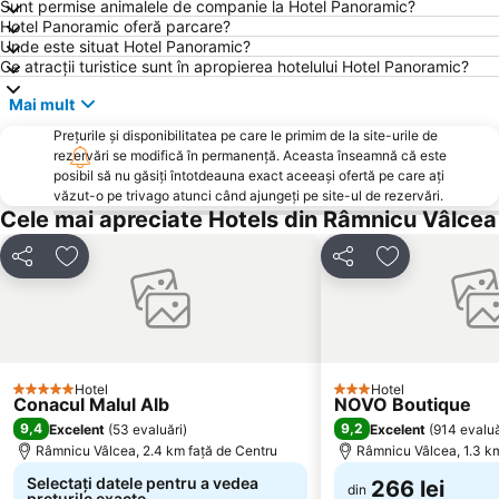
Sunt permise animalele de companie la Hotel Panoramic?
Biserica de Gheaţă de la Bâlea Lac
Mănăstirea Govora
Hotel Panoramic oferă parcare?
Sf. Gheorghe Curtea de Arges
Stadionul Nicolae Dobrin
Unde este situat Hotel Panoramic?
Ce atracții turistice sunt în apropierea hotelului Hotel Panoramic?
Flamingo
Traian
Mai mult
Prundu
Banat
Prețurile și disponibilitatea pe care le primim de la site-urile de
Central
rezervări se modifică în permanență. Aceasta înseamnă că este
posibil să nu găsiți întotdeauna exact aceeași ofertă pe care ați
văzut-o pe trivago atunci când ajungeți pe site-ul de rezervări.
Cele mai apreciate Hotels din Râmnicu Vâlcea
Distribuiți
Adăugaţi la favorite
Distribuiți
Adăugaţi la f
Hotel
Hotel
5 Stele
3 Stele
Conacul Malul Alb
NOVO Boutique
9,4
9,2
Excelent
(
53 evaluări
)
Excelent
(
914 evaluă
Râmnicu Vâlcea, 2.4 km faţă de Centru
Râmnicu Vâlcea, 1.3 km
Selectați datele pentru a vedea
266 lei
din
prețurile exacte