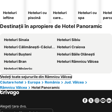
Hoteluri
Hoteluri cu
Hoteluri
Hoteluri cu
Hotel
ieftine
piscină
care
spa
parc
acceptă
Destinații în apropiere de Hotel Panoramic
animale
Hoteluri Sinaia
Hoteluri Sibiu
Hoteluri Călimănești-Căciulata
Hoteluri Craiova
Hoteluri Buşteni
Hoteluri Băile Olăneşti
Hoteluri Bran
Hoteluri Râmnicu Vâlcea
Hoteluri Moieciu
Vedeți toate sejururile din Râmnicu Vâlcea
Căutare hotel
Europa
România
Jud. Vâlcea
Râmnicu Vâlcea
Hotel Panoramic
Facebook
Twitter
Insta
Yo
Alegeţi ţara dvs.