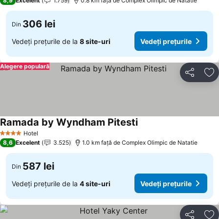
8,9
Excelent
1.759
0.8 km faţă de Complex Olimpic de Natatie
306 lei
Din
Vedeți prețurile de la
8 site-uri
Vedeți prețurile
Alegere populară
Distribuiți
Ad
Ramada by Wyndham Pitesti
Hotel
4 Stele
8,6
Excelent
3.525
1.0 km faţă de Complex Olimpic de Natatie
587 lei
Din
Vedeți prețurile de la
4 site-uri
Vedeți prețurile