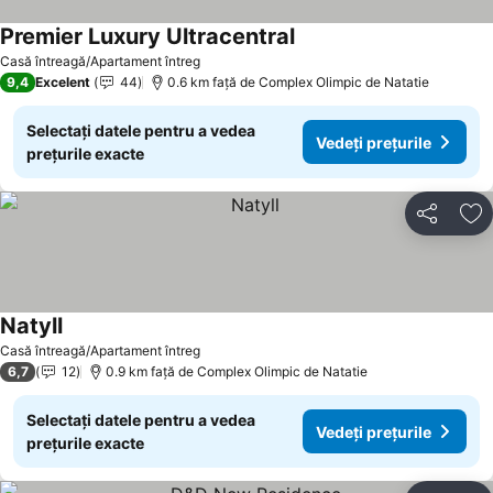
Premier Luxury Ultracentral
Casă întreagă/Apartament întreg
9,4
Excelent
44
0.6 km faţă de Complex Olimpic de Natatie
Selectați datele pentru a vedea
Vedeți prețurile
prețurile exacte
Distribuiți
Ad
Natyll
Casă întreagă/Apartament întreg
6,7
12
0.9 km faţă de Complex Olimpic de Natatie
Selectați datele pentru a vedea
Vedeți prețurile
prețurile exacte