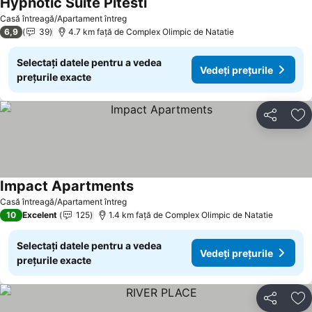
Hypnotic Suite Pitesti
Casă întreagă/Apartament întreg
6,9
39
4.7 km faţă de Complex Olimpic de Natatie
Selectați datele pentru a vedea
Vedeți prețurile
prețurile exacte
Distribuiți
Ad
Impact Apartments
Casă întreagă/Apartament întreg
10
Excelent
125
1.4 km faţă de Complex Olimpic de Natatie
Selectați datele pentru a vedea
Vedeți prețurile
prețurile exacte
Distribuiți
Ad