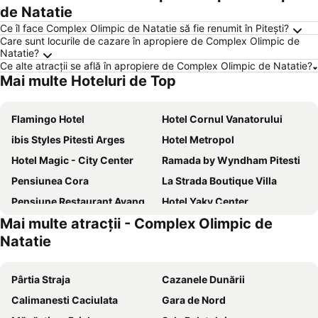
de Natatie
Ce îl face Complex Olimpic de Natatie să fie renumit în Pitești?
Care sunt locurile de cazare în apropiere de Complex Olimpic de
Natatie?
Ce alte atracții se află în apropiere de Complex Olimpic de Natatie?
Mai multe Hoteluri de Top
Flamingo Hotel
Hotel Cornul Vanatorului
ibis Styles Pitesti Arges
Hotel Metropol
Hotel Magic - City Center
Ramada by Wyndham Pitesti
Pensiunea Cora
La Strada Boutique Villa
Pensiune Restaurant Avangarde
Hotel Yaky Center
Mai multe atracții - Complex Olimpic de
Hotel Monte Carlo
Hotel LaCetate
Natatie
Hotel Grandis Apulum
Hotel Regat
Hotel Magic GT Trivale
Hotel Sorelo
Pârtia Straja
Cazanele Dunării
Sierra
Hotel Star
Calimanesti Caciulata
Gara de Nord
Hotel Duet
Splendor Bratianu