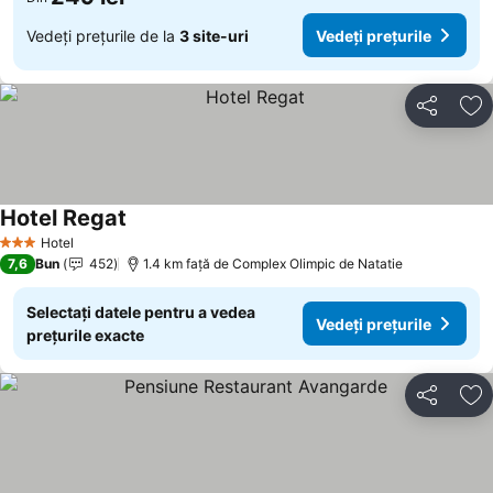
Vedeți prețurile de la
3 site-uri
Vedeți prețurile
Distribuiți
Ad
Hotel Regat
Hotel
3 Stele
7,6
Bun
452
1.4 km faţă de Complex Olimpic de Natatie
Selectați datele pentru a vedea
Vedeți prețurile
prețurile exacte
Distribuiți
Ad