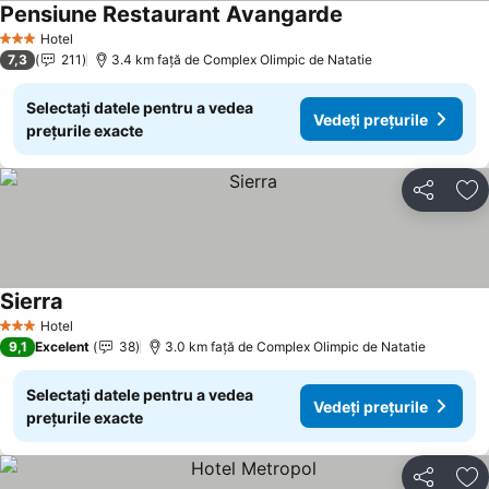
Pensiune Restaurant Avangarde
Hotel
3 Stele
7,3
211
3.4 km faţă de Complex Olimpic de Natatie
Selectați datele pentru a vedea
Vedeți prețurile
prețurile exacte
Distribuiți
Ad
Sierra
Hotel
3 Stele
9,1
Excelent
38
3.0 km faţă de Complex Olimpic de Natatie
Selectați datele pentru a vedea
Vedeți prețurile
prețurile exacte
Distribuiți
Ad