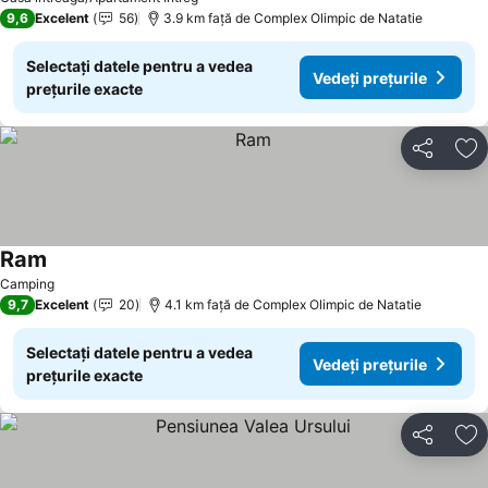
9,6
Excelent
56
3.9 km faţă de Complex Olimpic de Natatie
Selectați datele pentru a vedea
Vedeți prețurile
prețurile exacte
Distribuiți
Ad
Ram
Camping
9,7
Excelent
20
4.1 km faţă de Complex Olimpic de Natatie
Selectați datele pentru a vedea
Vedeți prețurile
prețurile exacte
Distribuiți
Ad