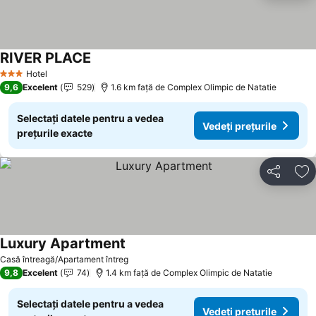
RIVER PLACE
Hotel
3 Stele
9,6
Excelent
529
1.6 km faţă de Complex Olimpic de Natatie
Selectați datele pentru a vedea
Vedeți prețurile
prețurile exacte
Distribuiți
Ad
Luxury Apartment
Casă întreagă/Apartament întreg
9,8
Excelent
74
1.4 km faţă de Complex Olimpic de Natatie
Selectați datele pentru a vedea
Vedeți prețurile