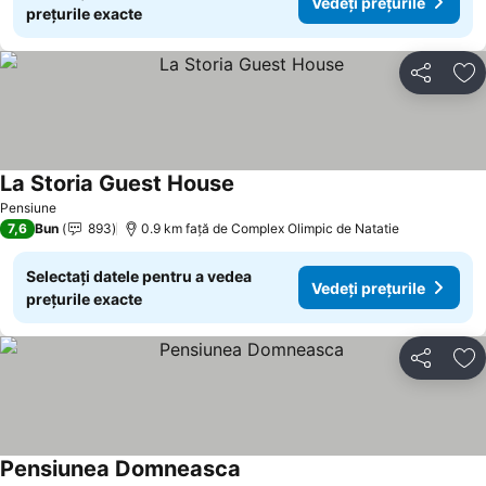
Vedeți prețurile
prețurile exacte
Distribuiți
Ad
La Storia Guest House
Pensiune
7,6
Bun
893
0.9 km faţă de Complex Olimpic de Natatie
Selectați datele pentru a vedea
Vedeți prețurile
prețurile exacte
Distribuiți
Ad
Pensiunea Domneasca