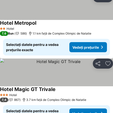
Hotel Metropol
Hotel
2 Stele
7,6
Bun
586
1.1 km faţă de Complex Olimpic de Natatie
Selectați datele pentru a vedea
Vedeți prețurile
prețurile exacte
Distribuiți
Ad
Hotel Magic GT Trivale
Hotel
3 Stele
7,4
867
3.7 km faţă de Complex Olimpic de Natatie
Selectați datele pentru a vedea