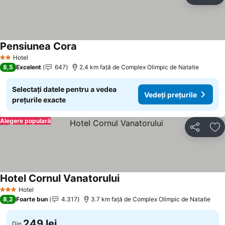
Ad
Pensiunea Cora
Hotel
2 Stele
8,5
Excelent
647
2.4 km faţă de Complex Olimpic de Natatie
Selectați datele pentru a vedea
Vedeți prețurile
prețurile exacte
Alegere populară
Distribuiți
Ad
Hotel Cornul Vanatorului
Hotel
3 Stele
8,2
Foarte bun
4.317
3.7 km faţă de Complex Olimpic de Natatie
249 lei
Din