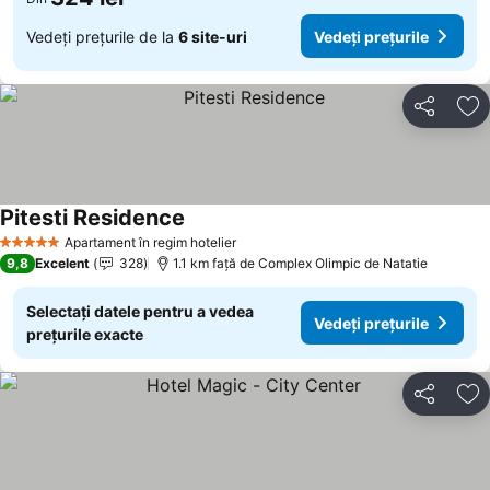
Vedeți prețurile de la
6 site-uri
Vedeți prețurile
Distribuiți
Ad
Pitesti Residence
Apartament în regim hotelier
5 Stele
9,8
Excelent
328
1.1 km faţă de Complex Olimpic de Natatie
Selectați datele pentru a vedea
Vedeți prețurile
prețurile exacte
Distribuiți
Ad