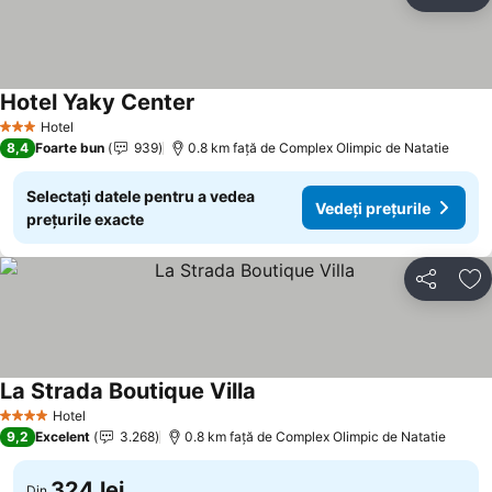
Distribuiți
Ad
Hotel Yaky Center
Hotel
3 Stele
8,4
Foarte bun
939
0.8 km faţă de Complex Olimpic de Natatie
Selectați datele pentru a vedea
Vedeți prețurile
prețurile exacte
Distribuiți
Ad
La Strada Boutique Villa
Hotel
4 Stele
9,2
Excelent
3.268
0.8 km faţă de Complex Olimpic de Natatie
324 lei
Din