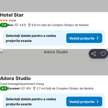
Hotel Star
Hotel
3 Stele
7,9
Bun
432
6.8 km faţă de Complex Olimpic de Natatie
Selectați datele pentru a vedea
Vedeți prețurile
prețurile exacte
Distribuiți
Ad
Adora Studio
Casă întreagă/Apartament întreg
9,5
Excelent
60
2.7 km faţă de Complex Olimpic de Natatie
Selectați datele pentru a vedea
Vedeți prețurile
prețurile exacte