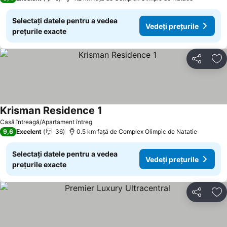
Selectați datele pentru a vedea
Vedeți prețurile
prețurile exacte
Distribuiți
Ad
Krisman Residence 1
Casă întreagă/Apartament întreg
9,6
Excelent
36
0.5 km faţă de Complex Olimpic de Natatie
Selectați datele pentru a vedea
Vedeți prețurile
prețurile exacte
Distribuiți
Ad