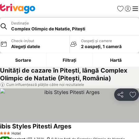
Favorite
Conect
Men
Destinație
Complex Olimpic de Natatie, Pitești
Check-in/out
Oaspeți și camere
Alegeți datele
2 oaspeți, 1 cameră
Sortare
Filtrați
Hartă
Unități de cazare în Pitești, lângă Complex
Olimpic de Natatie (Pitești, România)
Cum influențează plățile către noi rezultatele
Distribuiți
Ad
ibis Styles Pitesti Arges
Hotel
3 Stele