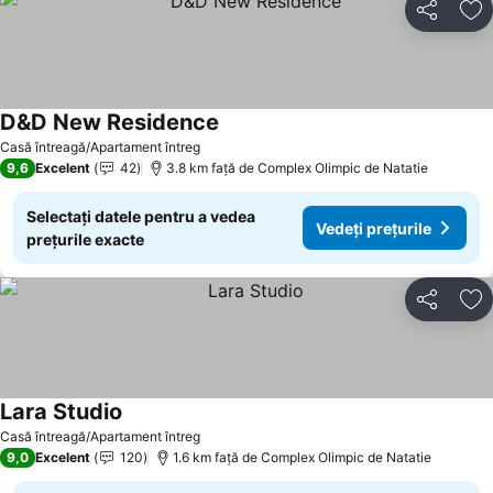
Distribuiți
Ad
D&D New Residence
Casă întreagă/Apartament întreg
9,6
Excelent
42
3.8 km faţă de Complex Olimpic de Natatie
Selectați datele pentru a vedea
Vedeți prețurile
prețurile exacte
Distribuiți
Ad
Lara Studio
Casă întreagă/Apartament întreg
9,0
Excelent
120
1.6 km faţă de Complex Olimpic de Natatie