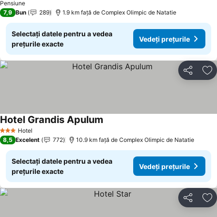
Pensiune
7,9
Bun
289
1.9 km faţă de Complex Olimpic de Natatie
Selectați datele pentru a vedea
Vedeți prețurile
prețurile exacte
Distribuiți
Ad
Hotel Grandis Apulum
Hotel
3 Stele
8,5
Excelent
772
10.9 km faţă de Complex Olimpic de Natatie
Selectați datele pentru a vedea
Vedeți prețurile
prețurile exacte
Distribuiți
Ad