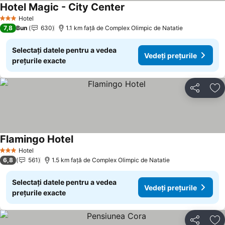
Hotel Magic - City Center
Hotel
3 Stele
7,8
Bun
630
1.1 km faţă de Complex Olimpic de Natatie
Selectați datele pentru a vedea
Vedeți prețurile
prețurile exacte
Distribuiți
Ad
Flamingo Hotel
Hotel
3 Stele
6,8
561
1.5 km faţă de Complex Olimpic de Natatie
Selectați datele pentru a vedea
Vedeți prețurile
prețurile exacte
Distribuiți