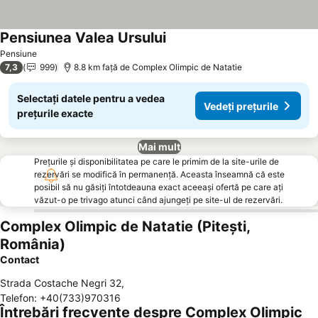
Pensiunea Valea Ursului
Pensiune
7,3
999
8.8 km faţă de Complex Olimpic de Natatie
Selectați datele pentru a vedea
Vedeți prețurile
prețurile exacte
Mai mult
Prețurile și disponibilitatea pe care le primim de la site-urile de
rezervări se modifică în permanență. Aceasta înseamnă că este
posibil să nu găsiți întotdeauna exact aceeași ofertă pe care ați
văzut-o pe trivago atunci când ajungeți pe site-ul de rezervări.
Complex Olimpic de Natatie (Pitești,
România)
Contact
Strada Costache Negri 32
,
Telefon
:
+40(733)970316
Întrebări frecvente despre Complex Olimpic