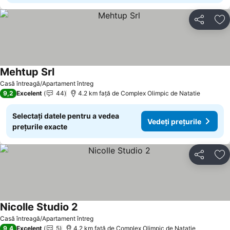
Distribuiți
Ad
Mehtup Srl
Casă întreagă/Apartament întreg
9,2
Excelent
44
4.2 km faţă de Complex Olimpic de Natatie
Selectați datele pentru a vedea
Vedeți prețurile
prețurile exacte
Distribuiți
Ad
Nicolle Studio 2
Casă întreagă/Apartament întreg
9,4
Excelent
5
4.2 km faţă de Complex Olimpic de Natatie