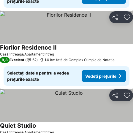
prețurile exacte
Distribuiți
Ad
Florilor Residence II
Casă întreagă/Apartament întreg
9,8
Excelent
62
1.0 km faţă de Complex Olimpic de Natatie
Selectați datele pentru a vedea
Vedeți prețurile
prețurile exacte
Distribuiți
Ad
Quiet Studio
Casă întreagă/Apartament întreg