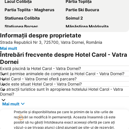
Lacul Colibița
Pârtia Toplița
Partia Toplita - Magherus
Partie Ski Bucura
Statiunea Colibita
Soimul 2
Stațiunea Borsec
Mănăstirea Moldovița
Informații despre proprietate
Soimul
Speranta
Strada Republicii Nr 3, 725700, Vatra Dornei, România
Muzeul Cuibul Visurilor
Poiana Stiol
Mai mult
Întrebări frecvente despre Hotel Carol - Vatra
Dornei
Există piscină la Hotel Carol - Vatra Dornei?
Sunt permise animalele de companie la Hotel Carol - Vatra Dornei?
Hotel Carol - Vatra Dornei oferă parcare?
Unde este situat Hotel Carol - Vatra Dornei?
Ce atracții turistice sunt în apropierea hotelului Hotel Carol - Vatra
Dornei?
Mai mult
Prețurile și disponibilitatea pe care le primim de la site-urile de
rezervări se modifică în permanență. Aceasta înseamnă că este
posibil să nu găsiți întotdeauna exact aceeași ofertă pe care ați
văzut-o pe trivago atunci când ajungeți pe site-ul de rezervări.