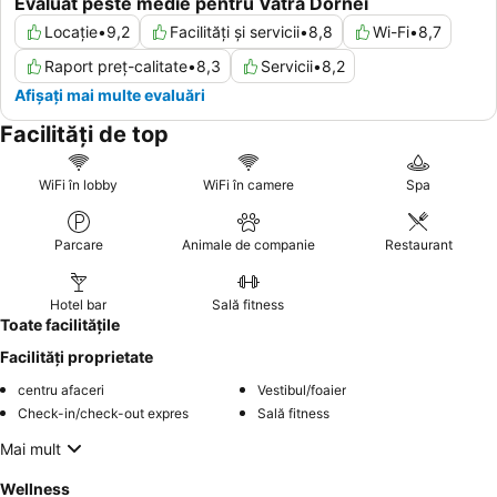
Evaluat peste medie pentru Vatra Dornei
Locație
•
9,2
Facilități și servicii
•
8,8
Wi-Fi
•
8,7
Raport preț-calitate
•
8,3
Servicii
•
8,2
Afișați mai multe evaluări
Facilități de top
WiFi în lobby
WiFi în camere
Spa
Parcare
Animale de companie
Restaurant
Hotel bar
Sală fitness
Toate facilitățile
Facilități proprietate
centru afaceri
Vestibul/foaier
Check-in/check-out expres
Sală fitness
Mai mult
Wellness