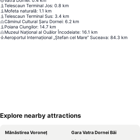
Vatra Dornei
:
0.4
km
Telescaun Terminal Jos
:
0.8
km
Mofeta naturală
:
1.1
km
Telescaun Terminal Sus
:
3.4
km
Căminul Cultural Șaru Dornei
:
6.2
km
Poiana Ciungilor
:
14.7
km
Muzeul Național al Ouălor Încodeiate
:
16.1
km
Aeroportul Internațional „Ștefan cel Mare” Suceava
:
84.3
km
Explore nearby attractions
Hartă extinsă
Mănăstirea Voroneț
Gara Vatra Dornei Băi