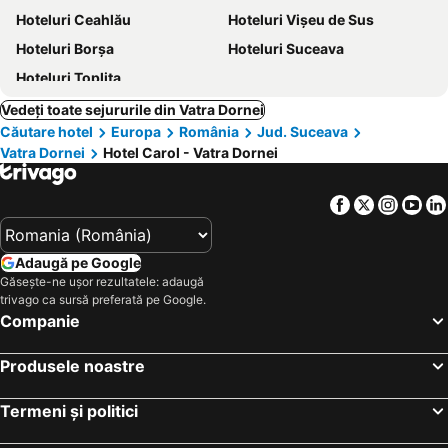
Hoteluri Ceahlău
Hoteluri Vişeu de Sus
Hoteluri Borşa
Hoteluri Suceava
Hoteluri Topliţa
Vedeți toate sejururile din Vatra Dornei
Căutare hotel
Europa
România
Jud. Suceava
Vatra Dornei
Hotel Carol - Vatra Dornei
Facebook
Twitter
Insta
Yo
Adaugă pe Google
Găsește-ne ușor rezultatele: adaugă
trivago ca sursă preferată pe Google.
Companie
Produsele noastre
Termeni și politici