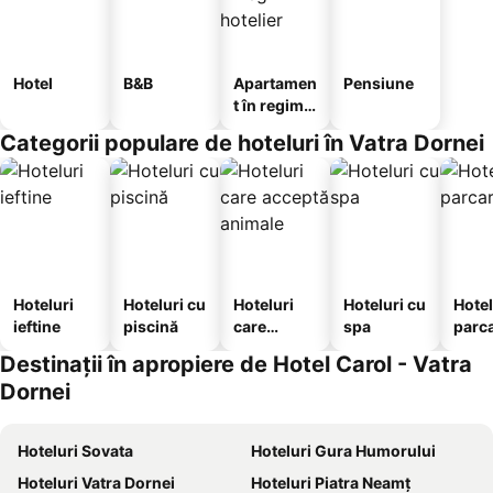
Hotel
B&B
Apartamen
Pensiune
t în regim
hotelier
Categorii populare de hoteluri în Vatra Dornei
Hoteluri
Hoteluri cu
Hoteluri
Hoteluri cu
Hotel
ieftine
piscină
care
spa
parc
acceptă
Destinații în apropiere de Hotel Carol - Vatra
animale
Dornei
Hoteluri Sovata
Hoteluri Gura Humorului
Hoteluri Vatra Dornei
Hoteluri Piatra Neamț