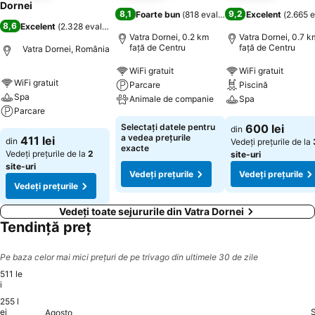
Dornei
8,1
9,2
Foarte bun
(
818 evaluări
)
Excelent
(
2.665 e
8,6
Excelent
(
2.328 evaluări
)
Vatra Dornei, 0.2 km
Vatra Dornei, 0.7 k
faţă de Centru
faţă de Centru
Vatra Dornei, România
WiFi gratuit
WiFi gratuit
WiFi gratuit
Parcare
Piscină
Spa
Animale de companie
Spa
Parcare
Selectați datele pentru
600 lei
din
a vedea prețurile
411 lei
din
Vedeți prețurile de la
exacte
Vedeți prețurile de la
2
site-uri
site-uri
Vedeți prețurile
Vedeți prețurile
Vedeți prețurile
Vedeți toate sejururile din Vatra Dornei
Tendință preț
Pe baza celor mai mici prețuri de pe trivago din ultimele 30 de zile
511 le
i
255 l
Giovedì, Agosto 13
511 lei
Martedì, Agosto 18
501 lei
ei
Agosto
Venerdì, Agosto 14
461 lei
Domenica, Agosto 16
460 lei
Sabato, Agosto 22
460 lei
Domenica, Agosto 
461 lei
4
Sabato, Agosto 08
451 lei
Domenica, Agosto 09
451 lei
Lunedì, Agosto 10
451 lei
Martedì, Agosto 11
451 lei
Sabato, Agosto 15
451 lei
Lunedì, Agosto 17
451 lei
Giovedì, Agosto 20
451 lei
Venerdì, Agosto 21
451 lei
Giovedì, A
451 lei
Venerdì,
451 lei
Sabato
451 lei