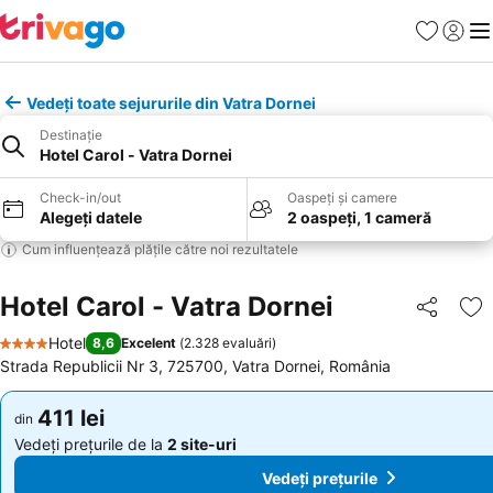
Favorite
Conect
Men
Vedeți toate sejururile din Vatra Dornei
Destinație
Hotel Carol - Vatra Dornei
Check-in/out
Oaspeți și camere
Alegeți datele
2 oaspeți, 1 cameră
Cum influențează plățile către noi rezultatele
Hotel Carol - Vatra Dornei
Distribuiți
Ad
Hotel
8,6
Excelent
(
2.328 evaluări
)
4 Stele
Strada Republicii Nr 3, 725700, Vatra Dornei, România
411 lei
411 lei
din
din
Vedeți prețurile de la
2 site-uri
Vedeți prețurile de la
2 site-uri
Vedeți prețurile
Vedeți prețurile