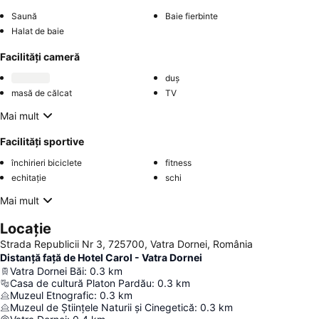
Saună
Baie fierbinte
Halat de baie
Facilități cameră
duș
masă de călcat
TV
Mai mult
Facilități sportive
închirieri biciclete
fitness
echitație
schi
Mai mult
Locație
Strada Republicii Nr 3, 725700, Vatra Dornei, România
Distanță față de Hotel Carol - Vatra Dornei
Vatra Dornei Băi
:
0.3
km
Casa de cultură Platon Pardău
:
0.3
km
Muzeul Etnografic
:
0.3
km
Muzeul de Științele Naturii și Cinegetică
:
0.3
km