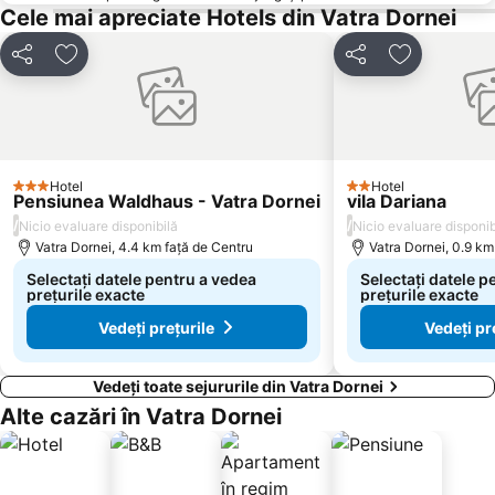
Cele mai apreciate Hotels din Vatra Dornei
Distribuiți
Adăugaţi la favorite
Distribuiți
Adăugaţi la
Hotel
Hotel
3 Stele
2 Stele
Pensiunea Waldhaus - Vatra Dornei
vila Dariana
/
/
Nicio evaluare disponibilă
Nicio evaluare disponib
Vatra Dornei, 4.4 km faţă de Centru
Vatra Dornei, 0.9 km
Selectați datele pentru a vedea
Selectați datele p
prețurile exacte
prețurile exacte
Vedeți prețurile
Vedeți pr
Vedeți toate sejururile din Vatra Dornei
Alte cazări în Vatra Dornei