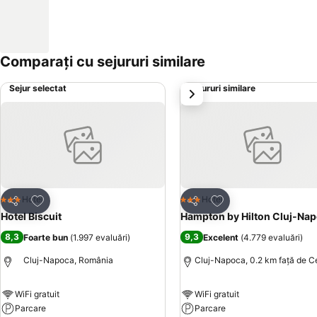
Comparați cu sejururi similare
Sejur selectat
Sejururi similare
următorul
Adăugaţi la favorite
Adăugaţi la favorite
Hotel
Hotel
3 Stele
3 Stele
Distribuiți
Distribuiți
Hotel Biscuit
Hampton by Hilton Cluj-Na
8,3
9,3
Foarte bun
(
1.997 evaluări
)
Excelent
(
4.779 evaluări
)
Cluj-Napoca, România
Cluj-Napoca, 0.2 km faţă de C
WiFi gratuit
WiFi gratuit
Parcare
Parcare