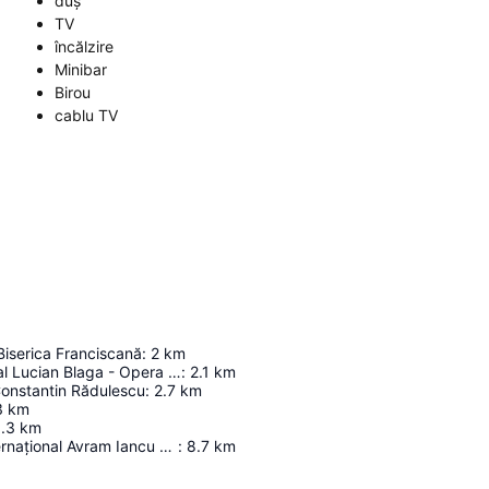
duș
TV
încălzire
Minibar
Birou
cablu TV
Biserica Franciscană
:
2
km
Teatrul Național Lucian Blaga - Opera Națională Română
:
2.1
km
Constantin Rădulescu
:
2.7
km
3
km
.3
km
Aeroportul Internațional Avram Iancu Cluj
:
8.7
km