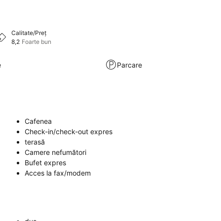
Calitate/Preț
8,2
Foarte bun
e
Parcare
Cafenea
Check-in/check-out expres
terasă
Camere nefumători
Bufet expres
Acces la fax/modem