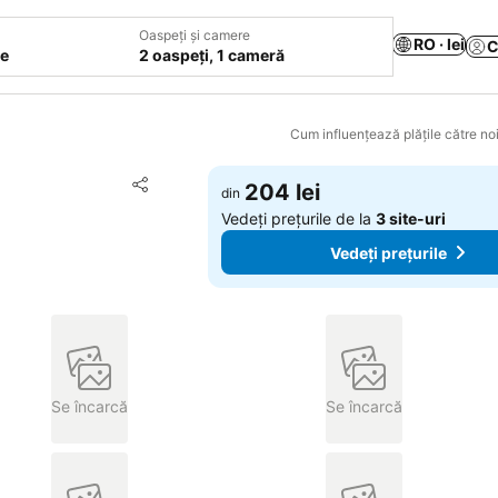
Oaspeți și camere
RO · lei
C
le
2 oaspeți, 1 cameră
Cum influențează plățile către noi
Adăugaţi la favorite
204 lei
din
Distribuiți
Vedeți prețurile de la
3 site-uri
Vedeți prețurile
Se încarcă
Se încarcă