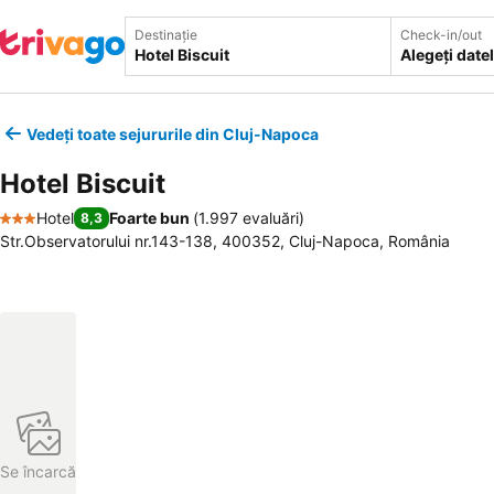
Destinație
Check-in/out
Alegeți date
Vedeți toate sejururile din Cluj-Napoca
Hotel Biscuit
Hotel
Foarte bun
(
1.997 evaluări
)
8,3
3 Stele
Str.Observatorului nr.143-138, 400352, Cluj-Napoca, România
Se încarcă