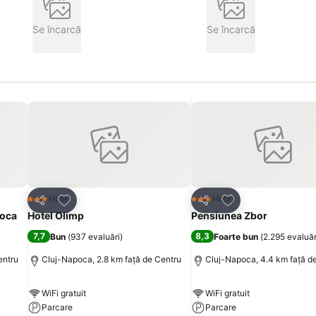
Se încarcă
Se încarcă
Adăugaţi la favorite
Adăugaţi la favori
Hotel
Hotel
3 Stele
3 Stele
Distribuiți
Distribuiți
poca
Hotel Olimp
Pensiunea Zbor
7,7
8,3
Bun
(
937 evaluări
)
Foarte bun
(
2.295 evaluăr
entru
Cluj-Napoca, 2.8 km faţă de Centru
Cluj-Napoca, 4.4 km faţă d
WiFi gratuit
WiFi gratuit
Parcare
Parcare