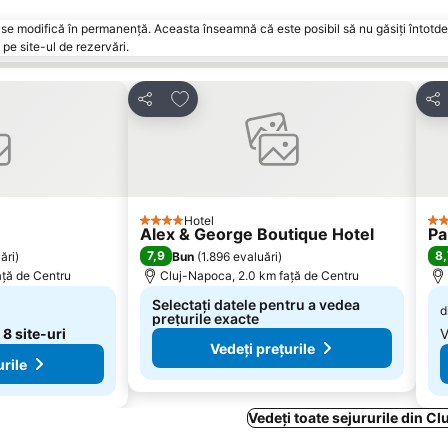
vări se modifică în permanență. Aceasta înseamnă că este posibil să nu găsiți întot
pe site-ul de rezervări.
orite
Adăugaţi la favorite
Distribuiți
Dist
Hotel
4 Stele
3 S
Alex & George Boutique Hotel
Pa
7,9
8,
ări
)
Bun
(
1.896 evaluări
)
aţă de Centru
Cluj-Napoca, 2.0 km faţă de Centru
Selectați datele pentru a vedea
d
prețurile exacte
a
8 site-uri
V
Vedeți prețurile
urile
Vedeți toate sejururile din C