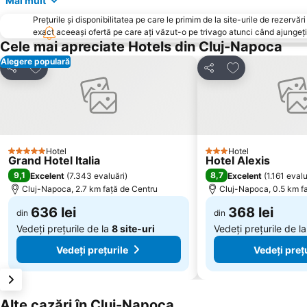
Mai mult
Prețurile și disponibilitatea pe care le primim de la site-urile de rezer
exact aceeași ofertă pe care ați văzut-o pe trivago atunci când ajungeți 
Cele mai apreciate Hotels din Cluj-Napoca
Alegere populară
Adăugaţi la favorite
Adăugaţi la fav
Distribuiți
Distribuiți
Hotel
Hotel
5 Stele
3 Stele
Grand Hotel Italia
Hotel Alexis
9,1
8,7
Excelent
(
7.343 evaluări
)
Excelent
(
1.161 evalu
Cluj-Napoca, 2.7 km faţă de Centru
Cluj-Napoca, 0.5 km f
636 lei
368 lei
din
din
Vedeți prețurile de la
8 site-uri
Vedeți prețurile de l
Vedeți prețurile
Vedeți preț
Alte cazări în Cluj-Napoca