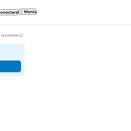
Meniu
onectare
 rezultatele