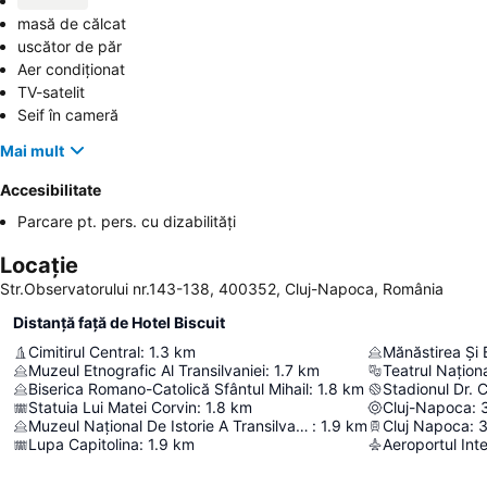
masă de călcat
uscător de păr
Aer condiționat
TV-satelit
Seif în cameră
Mai mult
Accesibilitate
Parcare pt. pers. cu dizabilități
Locație
Str.Observatorului nr.143-138, 400352, Cluj-Napoca, România
Distanță față de Hotel Biscuit
Cimitirul Central
:
1.3
km
Mănăstirea Și 
Muzeul Etnografic Al Transilvaniei
:
1.7
km
Biserica Romano-Catolică Sfântul Mihail
:
1.8
km
Stadionul Dr. 
Statuia Lui Matei Corvin
:
1.8
km
Cluj-Napoca
:
Muzeul Național De Istorie A Transilvaniei
:
1.9
km
Cluj Napoca
:
3
Lupa Capitolina
:
1.9
km