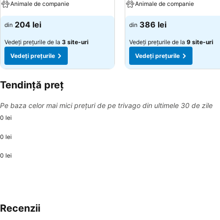
Animale de companie
Animale de companie
204 lei
386 lei
din
din
Vedeți prețurile de la
3 site-uri
Vedeți prețurile de la
9 site-uri
Vedeți prețurile
Vedeți prețurile
Tendință preț
Pe baza celor mai mici prețuri de pe trivago din ultimele 30 de zile
0 lei
0 lei
0 lei
Recenzii