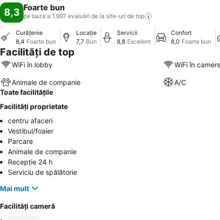
Foarte bun
8,3
pe baza a 1.997 evaluări de la site-uri de
top
Curățenie
Locație
Servicii
Confort
8,4
Foarte bun
7,7
Bun
8,8
Excelent
8,0
Foarte bun
Facilități de top
WiFi în lobby
WiFi în camer
Animale de companie
A/C
Toate facilitățile
Facilități proprietate
centru afaceri
Vestibul/foaier
Parcare
Animale de companie
Recepție 24 h
Serviciu de spălătorie
Mai mult
Facilități cameră