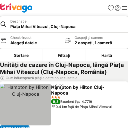
Favorite
Conect
Men
Destinație
Piaţa Mihai Viteazul, Cluj-Napoca
Check-in/out
Oaspeți și camere
Alegeți datele
2 oaspeți, 1 cameră
Sortare
Filtrați
Hartă
Unități de cazare în Cluj-Napoca, lângă Piaţa
Mihai Viteazul (Cluj-Napoca, România)
Cum influențează plățile către noi rezultatele
Hampton by Hilton Cluj-
Distribuiți
Adăugaţi la favorite
Napoca
Vedeți prețurile
3 Stele
9,3
Excelent
4.779
0.4 km faţă de Piaţa Mihai Viteazul
Alegere populară