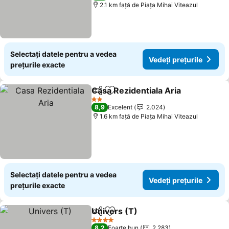
2.1 km faţă de Piaţa Mihai Viteazul
Selectați datele pentru a vedea
Vedeți prețurile
prețurile exacte
Casa Rezidentiala Aria
Distribuiți
Adăugaţi la favorite
Vede
2 Stele
8,9
Excelent
2.024
1.6 km faţă de Piaţa Mihai Viteazul
Selectați datele pentru a vedea
Vedeți prețurile
prețurile exacte
Univers (T)
Distribuiți
Adăugaţi la favorite
Vedeți prețuril
4 Stele
8,2
Foarte bun
2.283