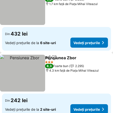
1.7 km faţă de Piaţa Mihai Viteazul
432 lei
Din
Vedeți prețurile de la
6 site-uri
Vedeți prețurile
Pensiunea Zbor
Distribuiți
Adăugaţi la favorite
Vedeți preț
3 Stele
8,3
Foarte bun
2.295
4.3 km faţă de Piaţa Mihai Viteazul
242 lei
Din
Vedeți prețurile de la
2 site-uri
Vedeți prețurile