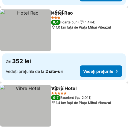
Hotel Rao
Distribuiți
Adăugaţi la favorite
Vedeți prețurile
3 Stele
8,4
Foarte bun
1.444
1.0 km faţă de Piaţa Mihai Viteazul
352 lei
Din
Vedeți prețurile de la
2 site-uri
Vedeți prețurile
Vibre Hotel
Distribuiți
Adăugaţi la favorite
Vedeți prețurile
5 Stele
9,7
Excelent
2.011
1.4 km faţă de Piaţa Mihai Viteazul