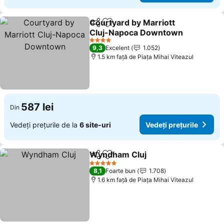
Courtyard by Marriott
Distribuiți
Adăugaţi la favorite
Cluj-Napoca Downtown
Vedeți prețurile
4 Stele
9,3
Excelent
1.052
1.5 km faţă de Piaţa Mihai Viteazul
587 lei
Din
Vedeți prețurile de la
6 site-uri
Vedeți prețurile
Wyndham Cluj
Distribuiți
Adăugaţi la favorite
Vedeți prețu
5 Stele
8,1
Foarte bun
1.708
1.6 km faţă de Piaţa Mihai Viteazul