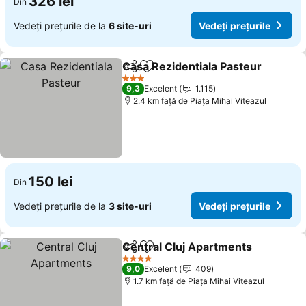
326 lei
Din
Vedeți prețurile de la
6 site-uri
Vedeți prețurile
Casa Rezidentiala Pasteur
Distribuiți
Adăugaţi la favorite
3 Stele
9,3
Excelent
1.115
2.4 km faţă de Piaţa Mihai Viteazul
150 lei
Din
Vedeți prețurile de la
3 site-uri
Vedeți prețurile
Central Cluj Apartments
Distribuiți
Adăugaţi la favorite
Ve
4 Stele
9,0
Excelent
409
1.7 km faţă de Piaţa Mihai Viteazul