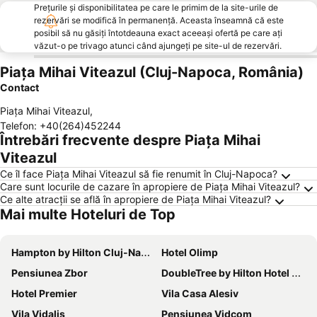
Prețurile și disponibilitatea pe care le primim de la site-urile de
rezervări se modifică în permanență. Aceasta înseamnă că este
posibil să nu găsiți întotdeauna exact aceeași ofertă pe care ați
văzut-o pe trivago atunci când ajungeți pe site-ul de rezervări.
Piaţa Mihai Viteazul (Cluj-Napoca, România)
Contact
Piaţa Mihai Viteazul
,
Telefon
:
+40(264)452244
Întrebări frecvente despre Piaţa Mihai
Viteazul
Ce îl face Piaţa Mihai Viteazul să fie renumit în Cluj-Napoca?
Care sunt locurile de cazare în apropiere de Piaţa Mihai Viteazul?
Ce alte atracții se află în apropiere de Piaţa Mihai Viteazul?
Mai multe Hoteluri de Top
Hampton by Hilton Cluj-Napoca
Hotel Olimp
Pensiunea Zbor
DoubleTree by Hilton Hotel Cluj - City Plaza
Hotel Premier
Vila Casa Alesiv
Vila Vidalis
Pensiunea Vidcom