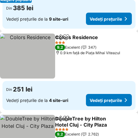
385 lei
Din
Vedeți prețurile de la
9 site-uri
Vedeți prețurile
Colors Residence
Distribuiți
Adăugaţi la favorite
Vedeți pr
3 Stele
9,2
Excelent
347
0.9 km faţă de Piaţa Mihai Viteazul
251 lei
Din
Vedeți prețurile de la
4 site-uri
Vedeți prețurile
DoubleTree by Hilton
Distribuiți
Adăugaţi la favorite
Hotel Cluj - City Plaza
Vedeți prețurile
4 Stele
9,2
Excelent
2.762