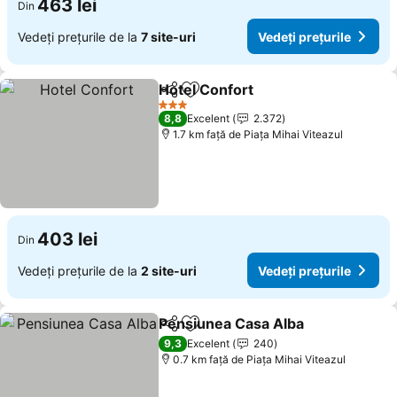
463 lei
Din
Vedeți prețurile de la
7 site-uri
Vedeți prețurile
Hotel Confort
Distribuiți
Adăugaţi la favorite
Vedeți prețur
3 Stele
8,8
Excelent
2.372
1.7 km faţă de Piaţa Mihai Viteazul
403 lei
Din
Vedeți prețurile de la
2 site-uri
Vedeți prețurile
Pensiunea Casa Alba
Distribuiți
Adăugaţi la favorite
Vedeț
9,3
Excelent
240
0.7 km faţă de Piaţa Mihai Viteazul