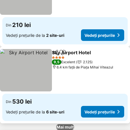
210 lei
Din
Vedeți prețurile de la
2 site-uri
Vedeți prețurile
Sky Airport Hotel
Distribuiți
Adăugaţi la favorite
Vedeți pr
4 Stele
9,5
Excelent
2.125
6.4 km faţă de Piaţa Mihai Viteazul
530 lei
Din
Vedeți prețurile de la
6 site-uri
Vedeți prețurile
Mai mult