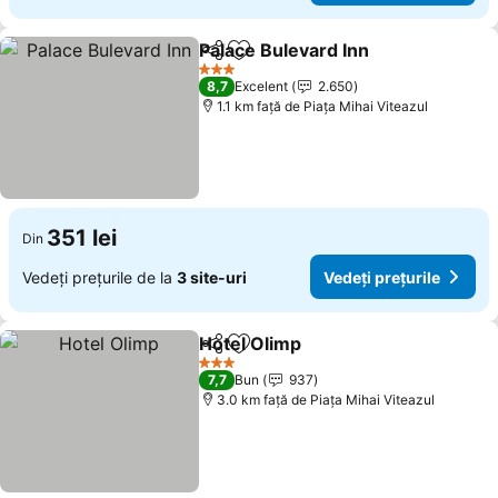
Palace Bulevard Inn
Distribuiți
Adăugaţi la favorite
Vedeți 
3 Stele
8,7
Excelent
2.650
1.1 km faţă de Piaţa Mihai Viteazul
351 lei
Din
Vedeți prețurile de la
3 site-uri
Vedeți prețurile
Hotel Olimp
Distribuiți
Adăugaţi la favorite
Vedeți prețuril
3 Stele
7,7
Bun
937
3.0 km faţă de Piaţa Mihai Viteazul