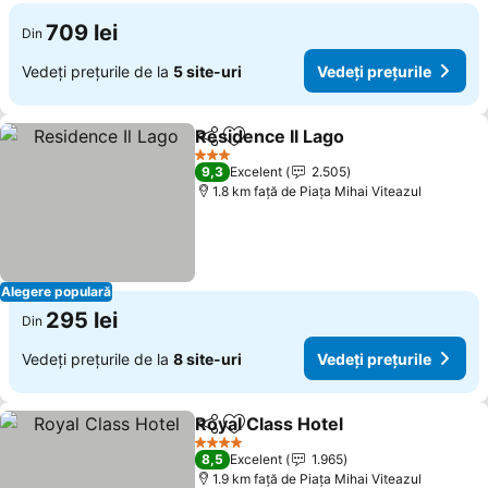
709 lei
Din
Vedeți prețurile de la
5 site-uri
Vedeți prețurile
Residence Il Lago
Distribuiți
Adăugaţi la favorite
Vedeți pr
3 Stele
9,3
Excelent
2.505
1.8 km faţă de Piaţa Mihai Viteazul
Alegere populară
295 lei
Din
Vedeți prețurile de la
8 site-uri
Vedeți prețurile
Royal Class Hotel
Distribuiți
Adăugaţi la favorite
Vedeți pr
4 Stele
8,5
Excelent
1.965
1.9 km faţă de Piaţa Mihai Viteazul