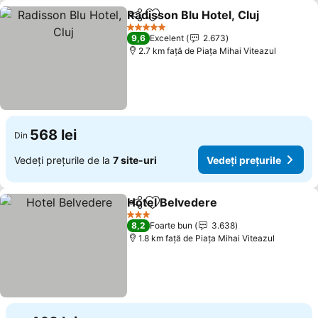
Radisson Blu Hotel, Cluj
Distribuiți
Adăugaţi la favorite
Ve
5 Stele
9,6
Excelent
2.673
2.7 km faţă de Piaţa Mihai Viteazul
568 lei
Din
Vedeți prețurile de la
7 site-uri
Vedeți prețurile
Hotel Belvedere
Distribuiți
Adăugaţi la favorite
Vedeți pre
3 Stele
8,2
Foarte bun
3.638
1.8 km faţă de Piaţa Mihai Viteazul