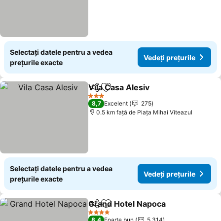
Selectați datele pentru a vedea
Vedeți prețurile
prețurile exacte
Vila Casa Alesiv
Distribuiți
Adăugaţi la favorite
Vedeți preț
3 Stele
8,7
Excelent
275
0.5 km faţă de Piaţa Mihai Viteazul
Selectați datele pentru a vedea
Vedeți prețurile
prețurile exacte
Grand Hotel Napoca
Distribuiți
Adăugaţi la favorite
Vedeți
4 Stele
8,4
Foarte bun
5.314