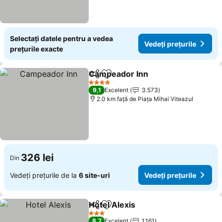
Selectați datele pentru a vedea
Vedeți prețurile
prețurile exacte
Campeador Inn
Distribuiți
Adăugaţi la favorite
Vedeți preț
4 Stele
9,1
Excelent
3.573
2.0 km faţă de Piaţa Mihai Viteazul
326 lei
Din
Vedeți prețurile de la
6 site-uri
Vedeți prețurile
Hotel Alexis
Distribuiți
Adăugaţi la favorite
Vedeți prețuril
3 Stele
8,7
Excelent
1.161