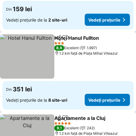
159 lei
Din
Vedeți prețurile de la
2 site-uri
Vedeți prețurile
Hotel Hanul Fullton
Distribuiți
Adăugaţi la favorite
Vedeți p
3 Stele
8,6
Excelent
1.997
1.2 km faţă de Piaţa Mihai Viteazul
351 lei
Din
Vedeți prețurile de la
8 site-uri
Vedeți prețurile
Apartamente a la Cluj
Distribuiți
Adăugaţi la favorite
Vedeț
5 Stele
9,1
Excelent
242
1.2 km faţă de Piaţa Mihai Viteazul