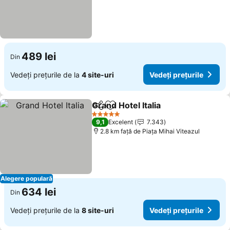
489 lei
Din
Vedeți prețurile de la
4 site-uri
Vedeți prețurile
Grand Hotel Italia
Distribuiți
Adăugaţi la favorite
Vedeți pr
5 Stele
9,1
Excelent
7.343
2.8 km faţă de Piaţa Mihai Viteazul
Alegere populară
634 lei
Din
Vedeți prețurile de la
8 site-uri
Vedeți prețurile