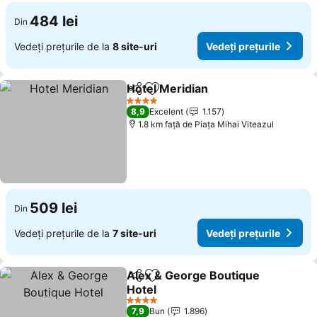
484 lei
Din
Vedeți prețurile de la
8 site-uri
Vedeți prețurile
Hotel Meridian
Distribuiți
Adăugaţi la favorite
Vedeți prețu
4 Stele
8,9
Excelent
1.157
1.8 km faţă de Piaţa Mihai Viteazul
509 lei
Din
Vedeți prețurile de la
7 site-uri
Vedeți prețurile
Alex & George Boutique
Distribuiți
Adăugaţi la favorite
Hotel
Vedeți prețurile
4 Stele
7,9
Bun
1.896