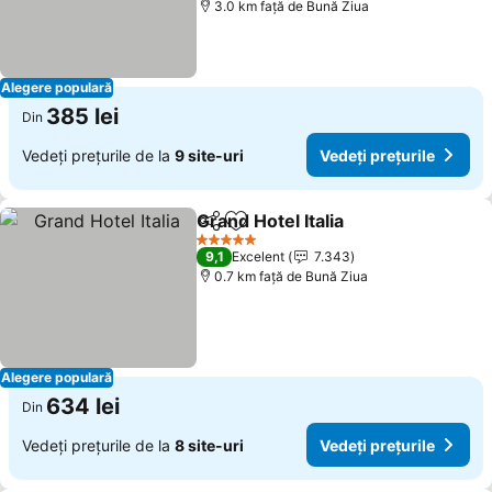
3.0 km faţă de Bună Ziua
Alegere populară
385 lei
Din
Vedeți prețurile de la
9 site-uri
Vedeți prețurile
Grand Hotel Italia
Distribuiți
Adăugaţi la favorite
Vedeți pr
5 Stele
9,1
Excelent
7.343
0.7 km faţă de Bună Ziua
Alegere populară
634 lei
Din
Vedeți prețurile de la
8 site-uri
Vedeți prețurile