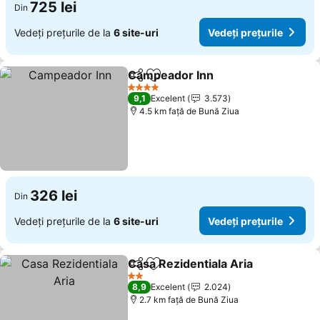
725 lei
Din
Vedeți prețurile de la
6 site-uri
Vedeți prețurile
Campeador Inn
Distribuiți
Adăugaţi la favorite
Vedeți preț
4 Stele
9,1
Excelent
3.573
4.5 km faţă de Bună Ziua
326 lei
Din
Vedeți prețurile de la
6 site-uri
Vedeți prețurile
Casa Rezidentiala Aria
Distribuiți
Adăugaţi la favorite
Vede
2 Stele
8,9
Excelent
2.024
2.7 km faţă de Bună Ziua