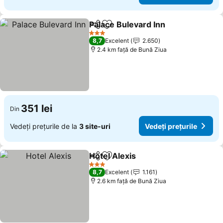
Palace Bulevard Inn
Distribuiți
Adăugaţi la favorite
Vedeți 
3 Stele
8,7
Excelent
2.650
2.4 km faţă de Bună Ziua
351 lei
Din
Vedeți prețurile de la
3 site-uri
Vedeți prețurile
Hotel Alexis
Distribuiți
Adăugaţi la favorite
Vedeți prețuril
3 Stele
8,7
Excelent
1.161
2.6 km faţă de Bună Ziua