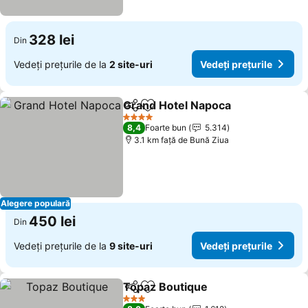
328 lei
Din
Vedeți prețurile de la
2 site-uri
Vedeți prețurile
Grand Hotel Napoca
Distribuiți
Adăugaţi la favorite
Vedeți
4 Stele
8,4
Foarte bun
5.314
3.1 km faţă de Bună Ziua
Alegere populară
450 lei
Din
Vedeți prețurile de la
9 site-uri
Vedeți prețurile
Topaz Boutique
Distribuiți
Adăugaţi la favorite
Vedeți preț
3 Stele