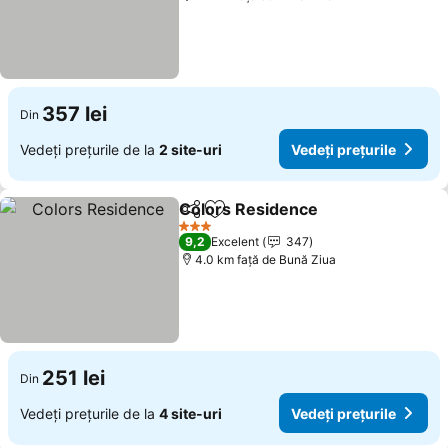
357 lei
Din
Vedeți prețurile de la
2 site-uri
Vedeți prețurile
Colors Residence
Distribuiți
Adăugaţi la favorite
Vedeți pr
3 Stele
9,2
Excelent
347
4.0 km faţă de Bună Ziua
251 lei
Din
Vedeți prețurile de la
4 site-uri
Vedeți prețurile