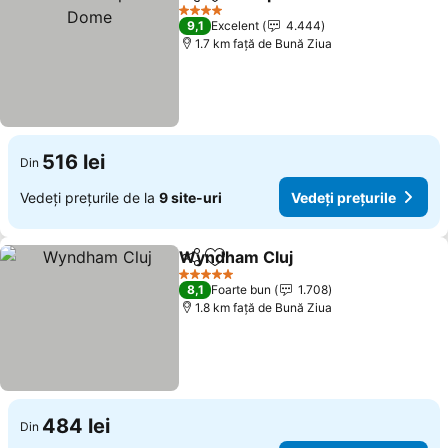
Distribuiți
Adăugaţi la favorite
Ved
4 Stele
9,1
Excelent
4.444
1.7 km faţă de Bună Ziua
516 lei
Din
Vedeți prețurile de la
9 site-uri
Vedeți prețurile
Wyndham Cluj
Distribuiți
Adăugaţi la favorite
Vedeți prețu
5 Stele
8,1
Foarte bun
1.708
1.8 km faţă de Bună Ziua
484 lei
Din