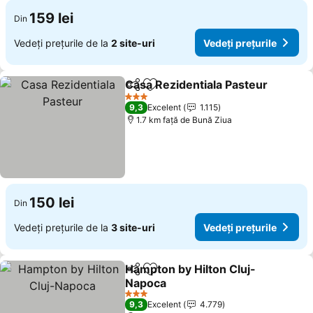
159 lei
Din
Vedeți prețurile de la
2 site-uri
Vedeți prețurile
Casa Rezidentiala Pasteur
Distribuiți
Adăugaţi la favorite
3 Stele
9,3
Excelent
1.115
1.7 km faţă de Bună Ziua
150 lei
Din
Vedeți prețurile de la
3 site-uri
Vedeți prețurile
Hampton by Hilton Cluj-
Distribuiți
Adăugaţi la favorite
Napoca
Vedeți prețurile
3 Stele
9,3
Excelent
4.779