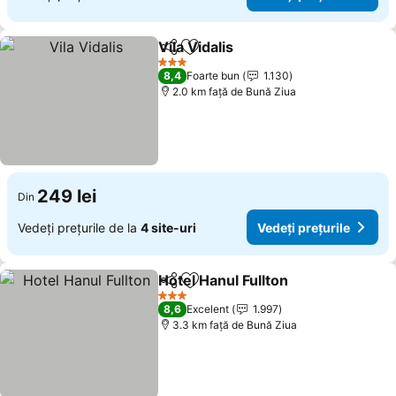
Vila Vidalis
Distribuiți
Adăugaţi la favorite
Vedeți prețurile
3 Stele
8,4
Foarte bun
1.130
2.0 km faţă de Bună Ziua
249 lei
Din
Vedeți prețurile de la
4 site-uri
Vedeți prețurile
Hotel Hanul Fullton
Distribuiți
Adăugaţi la favorite
Vedeți p
3 Stele
8,6
Excelent
1.997
3.3 km faţă de Bună Ziua