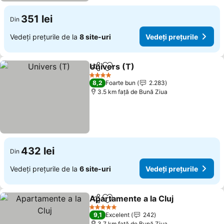
351 lei
Din
Vedeți prețurile de la
8 site-uri
Vedeți prețurile
Univers (T)
Distribuiți
Adăugaţi la favorite
Vedeți prețuril
4 Stele
8,2
Foarte bun
2.283
3.5 km faţă de Bună Ziua
432 lei
Din
Vedeți prețurile de la
6 site-uri
Vedeți prețurile
Apartamente a la Cluj
Distribuiți
Adăugaţi la favorite
Vedeț
5 Stele
9,1
Excelent
242
3.7 km faţă de Bună Ziua