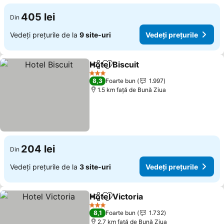
405 lei
Din
Vedeți prețurile de la
9 site-uri
Vedeți prețurile
Hotel Biscuit
Distribuiți
Adăugaţi la favorite
Vedeți prețuri
3 Stele
8,3
Foarte bun
1.997
1.5 km faţă de Bună Ziua
204 lei
Din
Vedeți prețurile de la
3 site-uri
Vedeți prețurile
Hotel Victoria
Distribuiți
Adăugaţi la favorite
Vedeți prețur
3 Stele
8,1
Foarte bun
1.732
2.7 km faţă de Bună Ziua