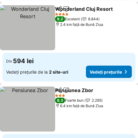
Wonderland Cluj Resort
Distribuiți
Adăugaţi la favorite
Ve
4 Stele
9,2
Excelent
8.844
2.4 km faţă de Bună Ziua
594 lei
Din
Vedeți prețurile de la
2 site-uri
Vedeți prețurile
Pensiunea Zbor
Distribuiți
Adăugaţi la favorite
Vedeți preț
3 Stele
8,3
Foarte bun
2.295
6.4 km faţă de Bună Ziua