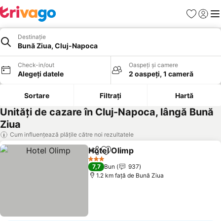
Favorite
Conect
Men
Destinație
Bună Ziua, Cluj-Napoca
Check-in/out
Oaspeți și camere
Alegeți datele
2 oaspeți, 1 cameră
Sortare
Filtrați
Hartă
Unități de cazare în Cluj-Napoca, lângă Bună
Ziua
Cum influențează plățile către noi rezultatele
Hotel Olimp
Distribuiți
Adăugaţi la favorite
Vedeți prețuril
3 Stele
7,7
Bun
937
1.2 km faţă de Bună Ziua