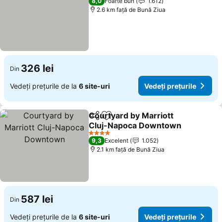
8,0
Foarte bun
1.612
2.6 km faţă de Bună Ziua
326 lei
Din
Vedeți prețurile de la
6 site-uri
Vedeți prețurile
Courtyard by Marriott
Distribuiți
Adăugaţi la favorite
Cluj-Napoca Downtown
Vedeți prețurile
4 Stele
9,3
Excelent
1.052
2.1 km faţă de Bună Ziua
587 lei
Din
Vedeți prețurile de la
6 site-uri
Vedeți prețurile