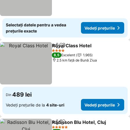
Selectați datele pentru a vedea
Vedeți prețurile
prețurile exacte
Royal Class Hotel
Distribuiți
Adăugaţi la favorite
Vedeți pr
4 Stele
8,5
Excelent
1.965
2.5 km faţă de Bună Ziua
489 lei
Din
Vedeți prețurile de la
4 site-uri
Vedeți prețurile
Radisson Blu Hotel, Cluj
Distribuiți
Adăugaţi la favorite
Ve
5 Stele