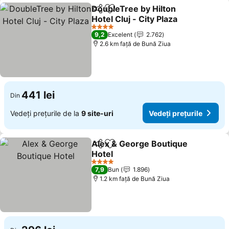
DoubleTree by Hilton
Distribuiți
Adăugaţi la favorite
Hotel Cluj - City Plaza
Vedeți prețurile
4 Stele
9,2
Excelent
2.762
2.6 km faţă de Bună Ziua
441 lei
Din
Vedeți prețurile de la
9 site-uri
Vedeți prețurile
Alex & George Boutique
Distribuiți
Adăugaţi la favorite
Hotel
Vedeți prețurile
4 Stele
7,9
Bun
1.896
1.2 km faţă de Bună Ziua