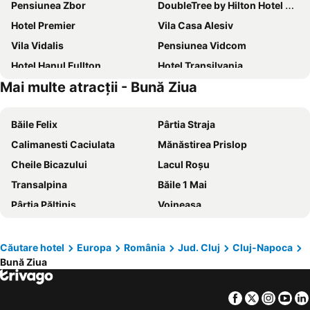
Pensiunea Zbor
DoubleTree by Hilton Hotel Cluj - City Plaza
Hotel Premier
Vila Casa Alesiv
Vila Vidalis
Pensiunea Vidcom
Hotel Hanul Fullton
Hotel Transilvania
Mai multe atracții - Bună Ziua
Hotel Paradis
Campeador Inn
Hotel Sunny Hill
Hotel Victoria
Băile Felix
Pârtia Straja
Grand Hotel Napoca
Hotel Biscuit
Calimanesti Caciulata
Mănăstirea Prislop
Hotel Beyfin
Alex & George Boutique Hotel
Cheile Bicazului
Lacul Roșu
Wyndham Cluj
Zimbru
Transalpina
Băile 1 Mai
Hotel Alexis
Hotel Rao
Pârtia Păltiniș
Voineasa
Sky Airport Hotel
Hotel Lucy Star
Salina Cacica
Mănăstirea Nicula
Palace Bulevard Inn
Hotel Beta
Partia de schi Vartop - Arieseni
Lacul Vidraru
Hotel Belvedere
Casa Otilia
Căutare hotel
Europa
România
Jud. Cluj
Cluj-Napoca
Bună Ziua
Salina Turda
Piața Sfatului
Hotel Liliacul
SunGarden Golf & Spa Resort
Castelul Bran
Lacul Ghioroc
Radisson Blu Hotel, Cluj
Hotel Elyon Dej
Facebook
Twitter
Insta
Yo
Domeniul Schiabil Transalpina
Ocna Șugatag
Rodizio Hill Resort
Univers (T)