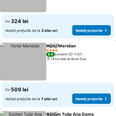
324 lei
Din
Vedeți prețurile de la
3 site-uri
Vedeți prețurile
Hotel Meridian
Distribuiți
Adăugaţi la favorite
Vedeți prețu
4 Stele
8,9
Excelent
1.157
1.6 km faţă de Bună Ziua
509 lei
Din
Vedeți prețurile de la
7 site-uri
Vedeți prețurile
Golden Tulip Ana Dome