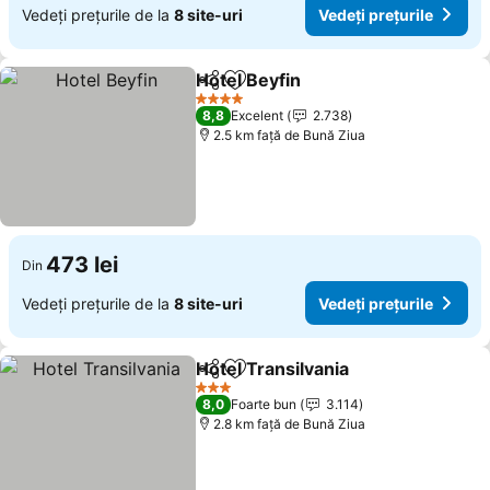
Vedeți prețurile de la
8 site-uri
Vedeți prețurile
Hotel Beyfin
Distribuiți
Adăugaţi la favorite
Vedeți prețuril
4 Stele
8,8
Excelent
2.738
2.5 km faţă de Bună Ziua
473 lei
Din
Vedeți prețurile de la
8 site-uri
Vedeți prețurile
Hotel Transilvania
Distribuiți
Adăugaţi la favorite
Vedeți pr
3 Stele
8,0
Foarte bun
3.114
2.8 km faţă de Bună Ziua