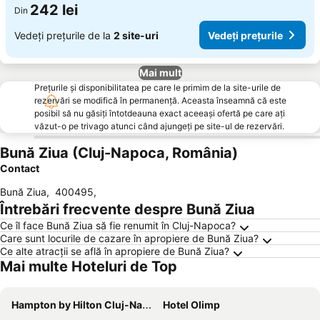
242 lei
Din
Vedeți prețurile de la
2 site-uri
Vedeți prețurile
Mai mult
Prețurile și disponibilitatea pe care le primim de la site-urile de
rezervări se modifică în permanență. Aceasta înseamnă că este
posibil să nu găsiți întotdeauna exact aceeași ofertă pe care ați
văzut-o pe trivago atunci când ajungeți pe site-ul de rezervări.
Bună Ziua (Cluj-Napoca, România)
Contact
Bună Ziua
,
400495
,
Întrebări frecvente despre Bună Ziua
Ce îl face Bună Ziua să fie renumit în Cluj-Napoca?
Care sunt locurile de cazare în apropiere de Bună Ziua?
Ce alte atracții se află în apropiere de Bună Ziua?
Mai multe Hoteluri de Top
Hampton by Hilton Cluj-Napoca
Hotel Olimp