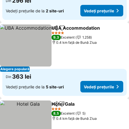
296 lei
Din
Vedeți prețurile de la
2 site-uri
Vedeți prețurile
UBA Accommodation
Distribuiți
Adăugaţi la favorite
Vedeț
4 Stele
9,3
Excelent
1.258
0.4 km faţă de Bună Ziua
Alegere populară
363 lei
Din
Vedeți prețurile de la
5 site-uri
Vedeți prețurile
Hotel Gala
Distribuiți
Adăugaţi la favorite
Vedeți prețurile
3 Stele
8,5
Excelent
5
0.4 km faţă de Bună Ziua