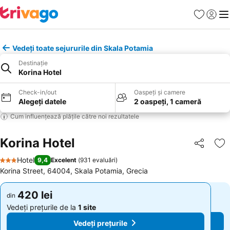
Favorite
Conect
Men
Vedeți toate sejururile din Skala Potamia
Destinație
Korina Hotel
Check-in/out
Oaspeți și camere
Alegeți datele
2 oaspeți, 1 cameră
Cum influențează plățile către noi rezultatele
Korina Hotel
Distribuiți
Ad
Hotel
9,4
Excelent
(
931 evaluări
)
3 Stele
Korina Street, 64004, Skala Potamia, Grecia
420 lei
420 lei
din
din
Vedeți prețurile de la
1 site
Vedeți prețurile de la
1 site
Vedeți prețurile
Vedeți prețurile