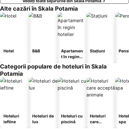
Vedeți toate sejururile din Skala Potamia
Alte cazări în Skala Potamia
Hotel
B&B
Apartamen
Stațiuni
Pens
t în regim
hotelier
Categorii populare de hoteluri în Skala
Potamia
Hoteluri
Hoteluri de
Hoteluri cu
Hoteluri
Hotel
ieftine
lux
piscină
care
spa
acceptă