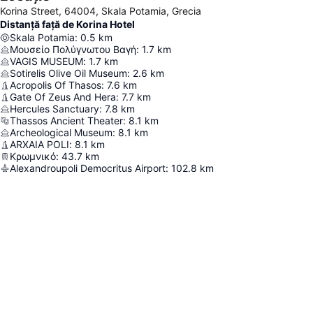
Korina Street, 64004, Skala Potamia, Grecia
Distanță față de Korina Hotel
Skala Potamia
:
0.5
km
Μουσείο Πολύγνωτου Βαγή
:
1.7
km
VAGIS MUSEUM
:
1.7
km
Sotirelis Olive Oil Museum
:
2.6
km
Acropolis Of Thasos
:
7.6
km
Gate Of Zeus And Hera
:
7.7
km
Hercules Sanctuary
:
7.8
km
Thassos Ancient Theater
:
8.1
km
Archeological Museum
:
8.1
km
ARXAIA POLI
:
8.1
km
Κρωμνικό
:
43.7
km
Alexandroupoli Democritus Airport
:
102.8
km