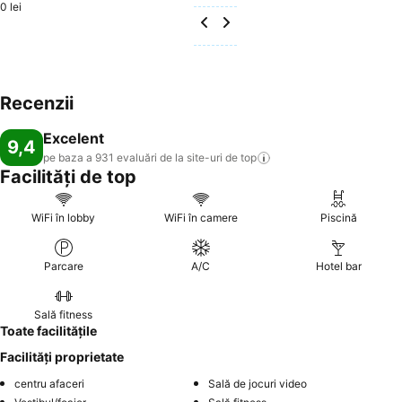
0 lei
Recenzii
Excelent
9,4
pe baza a 931 evaluări de la site-uri de
top
Facilități de top
WiFi în lobby
WiFi în camere
Piscină
Parcare
A/C
Hotel bar
Sală fitness
Toate facilitățile
Facilități proprietate
centru afaceri
Sală de jocuri video