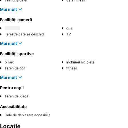
Vestibul/foaier
Sală fitness
Mai mult
Facilități cameră
duș
Ferestre care se deschid
TV
Mai mult
Facilități sportive
biliard
închirieri biciclete
Teren de golf
fitness
Mai mult
Pentru copii
Teren de joacă
Accesibilitate
Cale de deplasare accesibilă
Locație