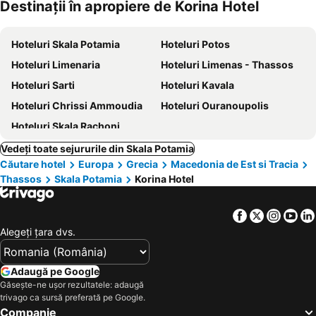
Destinații în apropiere de Korina Hotel
animale
Hoteluri Skala Potamia
Hoteluri Potos
Hoteluri Limenaria
Hoteluri Limenas - Thassos
Hoteluri Sarti
Hoteluri Kavala
Hoteluri Chrissi Ammoudia
Hoteluri Ouranoupolis
Hoteluri Skala Rachoni
Vedeți toate sejururile din Skala Potamia
Căutare hotel
Europa
Grecia
Macedonia de Est si Tracia
Thassos
Skala Potamia
Korina Hotel
Facebook
Twitter
Insta
Yo
Alegeţi ţara dvs.
Adaugă pe Google
Găsește-ne ușor rezultatele: adaugă
trivago ca sursă preferată pe Google.
Companie