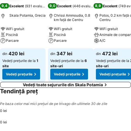
9,4
9,0
8,9
Excelent
(
931 evaluări
)
Excelent
(
446 evaluări
)
Excelent
(
749 ev
Skala Potamia, Grecia
Chrissi Ammoudia, 0.8
Potos, 0.2 km faţă 
km faţă de Centru
Centru
WiFi gratuit
WiFi gratuit
WiFi gratuit
Piscină
Piscină
Animale de compan
Parcare
Parcare
A/C
Vedeți prețurile
Vedeți prețurile
Vedeți prețurile
420 lei
347 lei
472 lei
din
din
din
Vedeți prețurile de la
1
Vedeți prețurile de la
6
Vedeți prețurile de la
site
site-uri
site-uri
Vedeți prețurile
Vedeți prețurile
Vedeți prețurile
Vedeți toate sejururile din Skala Potamia
Tendință preț
Pe baza celor mai mici prețuri de pe trivago din ultimele 30 de zile
0 lei
0 lei