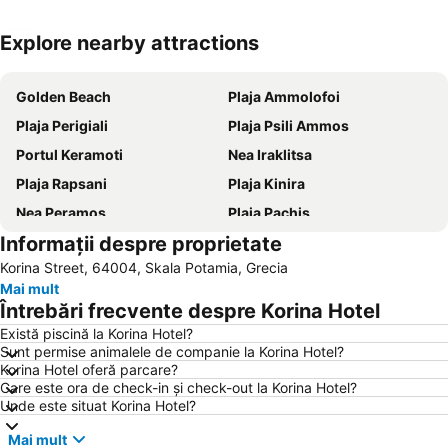
Explore nearby attractions
Hartă extinsă
Golden Beach
Plaja Ammolofoi
Plaja Perigiali
Plaja Psili Ammos
Portul Keramoti
Nea Iraklitsa
Plaja Rapsani
Plaja Kinira
Nea Peramos
Plaja Pachis
Informații despre proprietate
Plaja Limanaki
Plaja Limenaria
Korina Street, 64004, Skala Potamia, Grecia
Port of Kavala
Portul Limenas
Mai mult
Limenas
Plaja Rachoni
Întrebări frecvente despre Korina Hotel
Plaja Glastres
Mesi
Există piscină la Korina Hotel?
Sunt permise animalele de companie la Korina Hotel?
Plaja Pefkari
Plaja Saliara
Korina Hotel oferă parcare?
Plaja Paradise
Portul Ormos Prinou
Care este ora de check-in și check-out la Korina Hotel?
Unde este situat Korina Hotel?
Plaja Aliki
Porto Lagos
Mai mult
Plaja Skala Marion
Τimios Stavros