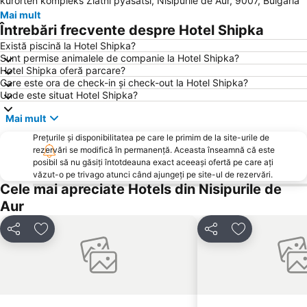
kurorten kompleks Zlatni pyasatsi, Nisipurile de Aur, 9007, Bulgaria
Plaj Sv Sv Konstantin i Elena
Sfinții Împărați Constantin și Elena
Mai mult
Plaja Kabakum
Avtogara Albena
Întrebări frecvente despre Hotel Shipka
Pasha Dere
Parcul Primorski
Există piscină la Hotel Shipka?
Sunt permise animalele de companie la Hotel Shipka?
Portul Varna
Grădina Botanică
Hotel Shipka oferă parcare?
Central entertainment zone - Golden Sands
Chayka
Care este ora de check-in și check-out la Hotel Shipka?
Unde este situat Hotel Shipka?
Gara Varna
Plaja Ikantalaka
Mai mult
Akvamarin
kvartal Asparuhovo
Prețurile și disponibilitatea pe care le primim de la site-urile de
Aeroportul Varna
Lighthouse Golf
rezervări se modifică în permanență. Aceasta înseamnă că este
BlackSeaRama
Riviera
posibil să nu găsiți întotdeauna exact aceeași ofertă pe care ați
văzut-o pe trivago atunci când ajungeți pe site-ul de rezervări.
La Balena
Sirius
Cele mai apreciate Hotels din Nisipurile de
Evksinograd
Central
Aur
Festivalen i kongresen centar
Bulgaran
Distribuiți
Adăugaţi la favorite
Distribuiți
Adăugaţi la f
Avtogara Varna
Grand Mall
Avtogara Balchik
Plaja Bendida
Happy Bar & Grill
Mănăstirea Aladja/Aladzha
Alen mak
Kraybrezhna aleya