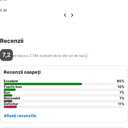
0 lei
Recenzii
7,2
pe baza a 2.784 evaluări de la site-uri de
top
Recenzii oaspeți
Excelent
65
%
Foarte bun
10
%
Bun
7
%
Rezonabil
7
%
Deficitar
11
%
Afișați recenziile