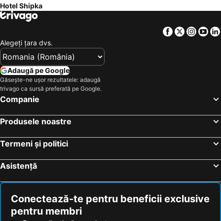
Hotel Shipka
Facebook
Twitter
Insta
Yo
Alegeţi ţara dvs.
Adaugă pe Google
Găsește-ne ușor rezultatele: adaugă
trivago ca sursă preferată pe Google.
Companie
Produsele noastre
Termeni și politici
Asistență
Conectează-te pentru beneficii exclusive
pentru membri