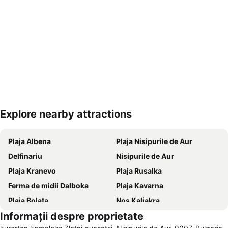
Explore nearby attractions
Hartă extinsă
Plaja Albena
Plaja Nisipurile de Aur
Delfinariu
Nisipurile de Aur
Plaja Kranevo
Plaja Rusalka
Ferma de midii Dalboka
Plaja Kavarna
Plaja Bolata
Nos Kaliakra
Informații despre proprietate
Plaja Dvoretsa
Băile Termale Romane