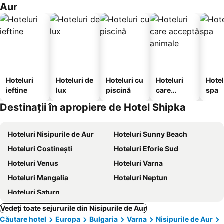
Aur
Hoteluri
Hoteluri de
Hoteluri cu
Hoteluri
Hotel
ieftine
lux
piscină
care
spa
acceptă
Destinații în apropiere de Hotel Shipka
animale
Hoteluri Nisipurile de Aur
Hoteluri Sunny Beach
Hoteluri Costinești
Hoteluri Eforie Sud
Hoteluri Venus
Hoteluri Varna
Hoteluri Mangalia
Hoteluri Neptun
Hoteluri Saturn
Vedeți toate sejururile din Nisipurile de Aur
Căutare hotel
Europa
Bulgaria
Varna
Nisipurile de Aur