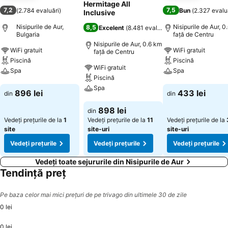
Hermitage All
7,2
7,5
(
2.784 evaluări
)
Bun
(
2.327 evalu
Inclusive
Nisipurile de Aur,
Nisipurile de Aur, 0
8,5
Excelent
(
8.481 evaluări
)
Bulgaria
faţă de Centru
Nisipurile de Aur, 0.6 km
WiFi gratuit
WiFi gratuit
faţă de Centru
Piscină
Piscină
WiFi gratuit
Spa
Spa
Piscină
Spa
Vedeți prețurile
Vedeți prețurile
896 lei
433 lei
din
din
Vedeți prețurile
898 lei
din
Vedeți prețurile de la
1
Vedeți prețurile de la
11
Vedeți prețurile de la
site
site-uri
site-uri
Vedeți prețurile
Vedeți prețurile
Vedeți prețurile
Vedeți toate sejururile din Nisipurile de Aur
Tendință preț
Pe baza celor mai mici prețuri de pe trivago din ultimele 30 de zile
0 lei
0 lei