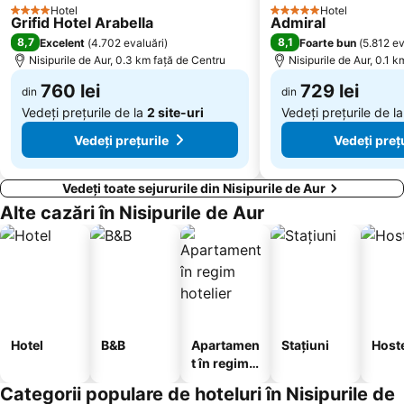
Hotel
Hotel
4 Stele
Kompleks Detski kat
Tsentar
5 Stele
Grifid Hotel Arabella
Admiral
8,7
8,1
Excelent
(
4.702 evaluări
)
Foarte bun
(
5.812 ev
Galata
Vladislav Varnenchik
Nisipurile de Aur, 0.3 km faţă de Centru
Nisipurile de Aur, 0.1 
Stâncile Thracian
760 lei
729 lei
din
din
Vedeți prețurile de la
2 site-uri
Vedeți prețurile de l
Vedeți prețurile
Vedeți preț
Vedeți toate sejururile din Nisipurile de Aur
Alte cazări în Nisipurile de Aur
Hotel
B&B
Apartamen
Stațiuni
Host
t în regim
hotelier
Categorii populare de hoteluri în Nisipurile de