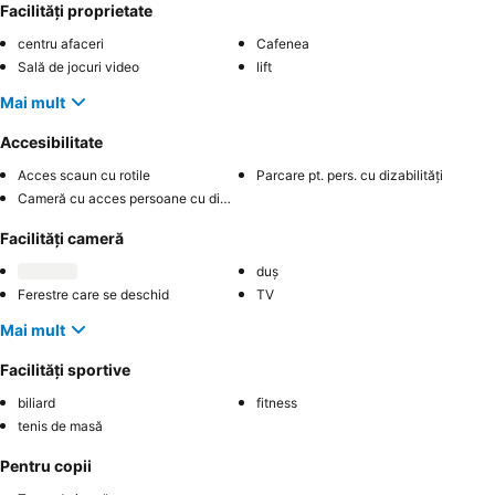
Facilități proprietate
centru afaceri
Cafenea
Sală de jocuri video
lift
Mai mult
Accesibilitate
Acces scaun cu rotile
Parcare pt. pers. cu dizabilități
Cameră cu acces persoane cu dizabilități
Facilități cameră
duș
Ferestre care se deschid
TV
Mai mult
Facilități sportive
biliard
fitness
tenis de masă
Pentru copii