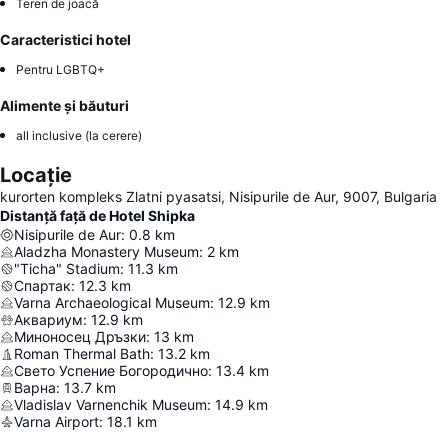
Teren de joacă
Caracteristici hotel
Pentru LGBTQ+
Alimente și băuturi
all inclusive (la cerere)
Locație
kurorten kompleks Zlatni pyasatsi, Nisipurile de Aur, 9007, Bulgaria
Distanță față de Hotel Shipka
Nisipurile de Aur
:
0.8
km
Aladzha Monastery Museum
:
2
km
"Ticha" Stadium
:
11.3
km
Спартак
:
12.3
km
Varna Archaeological Museum
:
12.9
km
Аквариум
:
12.9
km
Миноносец Дръзки
:
13
km
Roman Thermal Bath
:
13.2
km
Свето Успение Богородично
:
13.4
km
Варна
:
13.7
km
Vladislav Varnenchik Museum
:
14.9
km
Varna Airport
:
18.1
km