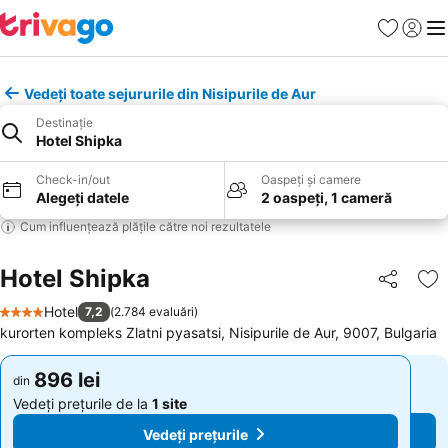
Favorite
Conect
Men
Vedeți toate sejururile din Nisipurile de Aur
Destinație
Hotel Shipka
Check-in/out
Oaspeți și camere
Alegeți datele
2 oaspeți, 1 cameră
Cum influențează plățile către noi rezultatele
Hotel Shipka
Distribuiți
Ad
Hotel
7,2
(
2.784 evaluări
)
4 Stele
kurorten kompleks Zlatni pyasatsi, Nisipurile de Aur, 9007, Bulgaria
896 lei
896 lei
din
din
Vedeți prețurile de la
1 site
Vedeți prețurile de la
1 site
Vedeți prețurile
Vedeți prețurile