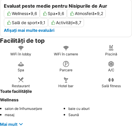
Evaluat peste medie pentru Nisipurile de Aur
Wellness
•
9,6
Spa
•
9,6
Atmosferă
•
9,2
Sală de sport
•
9,1
Activități
•
8,7
Afișați mai multe evaluări
Facilități de top
WiFi în lobby
WiFi în camere
Piscină
Spa
Parcare
A/C
Restaurant
Hotel bar
Sală fitness
Toate facilitățile
Wellness
salon de înfrumusețare
baie cu aburi
masaj
Saună
Mai mult