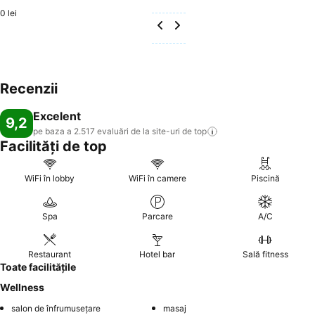
0 lei
Recenzii
Excelent
9,2
pe baza a 2.517 evaluări de la site-uri de
top
Facilități de top
WiFi în lobby
WiFi în camere
Piscină
Spa
Parcare
A/C
Restaurant
Hotel bar
Sală fitness
Toate facilitățile
Wellness
salon de înfrumusețare
masaj