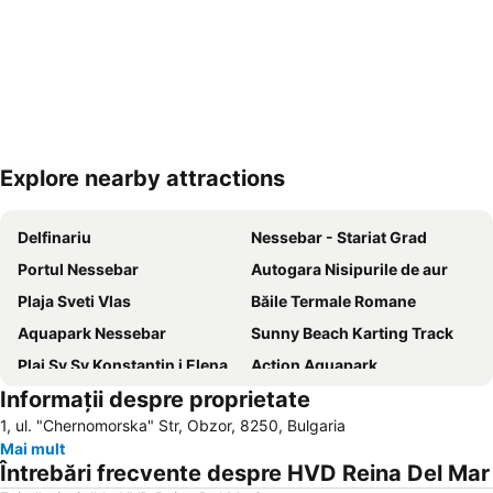
Explore nearby attractions
Hartă extinsă
Delfinariu
Nessebar - Stariat Grad
Portul Nessebar
Autogara Nisipurile de aur
Plaja Sveti Vlas
Băile Termale Romane
Aquapark Nessebar
Sunny Beach Karting Track
Plaj Sv Sv Konstantin i Elena
Action Aquapark
Informații despre proprietate
Plaja Centrală
Plaja Irakli
1, ul. "Chernomorska" Str, Obzor, 8250, Bulgaria
Sfinții Împărați Constantin și Elena
Old Town
Mai mult
Plaja Kabakum
Promenadă
Întrebări frecvente despre HVD Reina Del Mar
Cacao Beach
Pasha Dere