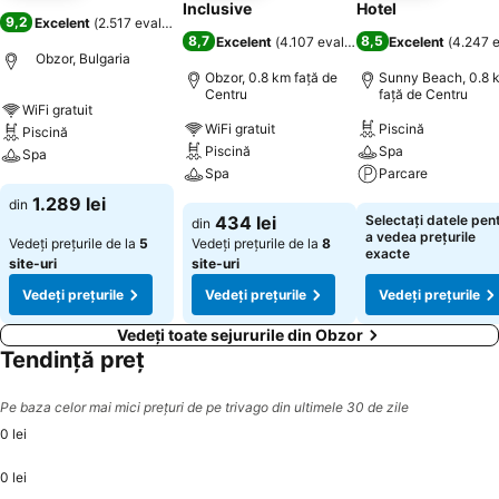
Inclusive
Hotel
9,2
Excelent
(
2.517 evaluări
)
8,7
8,5
Excelent
(
4.107 evaluări
)
Excelent
(
4.247 e
Obzor, Bulgaria
Obzor, 0.8 km faţă de
Sunny Beach, 0.8 
Centru
faţă de Centru
WiFi gratuit
WiFi gratuit
Piscină
Piscină
Piscină
Spa
Spa
Spa
Parcare
Vedeți prețurile
1.289 lei
din
Vedeți prețurile
Vedeți prețurile
434 lei
Selectați datele pen
din
a vedea prețurile
Vedeți prețurile de la
5
Vedeți prețurile de la
8
exacte
site-uri
site-uri
Vedeți prețurile
Vedeți prețurile
Vedeți prețurile
Vedeți toate sejururile din Obzor
Tendință preț
Pe baza celor mai mici prețuri de pe trivago din ultimele 30 de zile
0 lei
0 lei