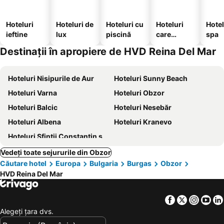
Hoteluri
Hoteluri de
Hoteluri cu
Hoteluri
Hotel
ieftine
lux
piscină
care
spa
acceptă
Destinații în apropiere de HVD Reina Del Mar
animale
Hoteluri Nisipurile de Aur
Hoteluri Sunny Beach
Hoteluri Varna
Hoteluri Obzor
Hoteluri Balcic
Hoteluri Nesebăr
Hoteluri Albena
Hoteluri Kranevo
Hoteluri Sfinții Constantin și Elena
Vedeți toate sejururile din Obzor
Căutare hotel
Europa
Bulgaria
Burgas
Obzor
HVD Reina Del Mar
Facebook
Twitter
Insta
Yo
Alegeţi ţara dvs.