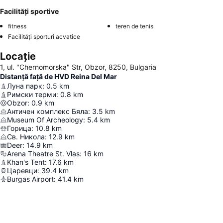
Facilități sportive
fitness
teren de tenis
Facilități sporturi acvatice
Locație
1, ul. "Chernomorska" Str, Obzor, 8250, Bulgaria
Distanță față de HVD Reina Del Mar
Луна парк
:
0.5
km
Римски терми
:
0.8
km
Obzor
:
0.9
km
Античен комплекс Бяла
:
3.5
km
Museum Of Archeology
:
5.4
km
Горица
:
10.8
km
Св. Никола
:
12.9
km
Deer
:
14.9
km
Arena Theatre St. Vlas
:
16
km
Khan's Tent
:
17.6
km
Царевци
:
39.4
km
Burgas Airport
:
41.4
km