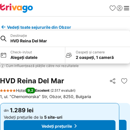
Favorite
Conect
Men
Vedeți toate sejururile din Obzor
Destinație
HVD Reina Del Mar
Check-in/out
Oaspeți și camere
Alegeți datele
2 oaspeți, 1 cameră
Cum influențează plățile către noi rezultatele
HVD Reina Del Mar
Distribuiți
Ad
Hotel
9,2
Excelent
(
2.517 evaluări
)
5 Stele
1, ul. "Chernomorska" Str, Obzor, 8250, Bulgaria
1.289 lei
1.289 lei
din
din
Vedeți prețurile de la
5 site-uri
Vedeți prețurile de la
5 site-uri
Vedeți prețurile
Vedeți prețurile