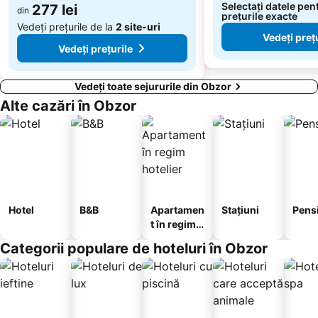
Selectați datele pen
277 lei
Kraybrezhna aleya
din
Kompleks Detski kat
prețurile exacte
Vedeți prețurile de la
2 site-uri
Vedeți preț
Vedeți prețurile
Vedeți toate sejururile din Obzor
Alte cazări în Obzor
Hotel
B&B
Apartamen
Stațiuni
Pens
t în regim
hotelier
Categorii populare de hoteluri în Obzor