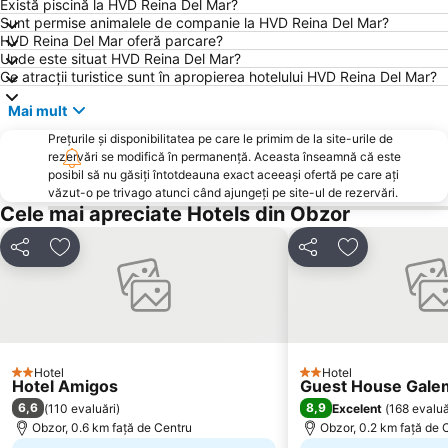
Există piscină la HVD Reina Del Mar?
Sunt permise animalele de companie la HVD Reina Del Mar?
Marina Sozopol
Parcul Primorski
HVD Reina Del Mar oferă parcare?
Royal Beach Mall
Portul Varna
Unde este situat HVD Reina Del Mar?
Ce atracții turistice sunt în apropierea hotelului HVD Reina Del Mar?
Zornitza
Gara Varna
Mai mult
Sarafovo
Chayka
Prețurile și disponibilitatea pe care le primim de la site-urile de
Lazur
Entertainment center Camelot
rezervări se modifică în permanență. Aceasta înseamnă că este
kvartal Asparuhovo
Aeroportul Varna
posibil să nu găsiți întotdeauna exact aceeași ofertă pe care ați
văzut-o pe trivago atunci când ajungeți pe site-ul de rezervări.
Akvamarin
Saint Spass Church
Cele mai apreciate Hotels din Obzor
Plaja Akademika
Plaja Ravda
Distribuiți
Adăugaţi la favorite
Distribuiți
Adăugaţi la f
Yuzhen plazh
Festivalen i kongresen centar
Bulgaran
Central
Avtogara Varna
Grand Mall
Evksinograd
Sirius
Hotel
Hotel
Park Veleka
Avtogara Obzor
2 Stele
2 Stele
Hotel Amigos
Guest House Gale
Batareyata
Lesopark Slanchev bryag
6,6
8,9
(
110 evaluări
)
Excelent
(
168 evaluă
Obzor, 0.6 km faţă de Centru
Obzor, 0.2 km faţă de 
Galata
Tsentar