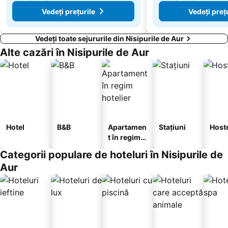
Vedeți prețurile
Vedeți preț
Vedeți toate sejururile din Nisipurile de Aur
Alte cazări în Nisipurile de Aur
Hotel
B&B
Apartamen
Stațiuni
Host
t în regim
hotelier
Categorii populare de hoteluri în Nisipurile de
Aur