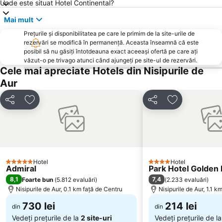
Unde este situat Hotel Continental?
Gara Varna
Plaja Ikantalaka
Mai mult
Akvamarin
kvartal Asparuhovo
Prețurile și disponibilitatea pe care le primim de la site-urile de
Aeroportul Varna
Lighthouse Golf
rezervări se modifică în permanență. Aceasta înseamnă că este
BlackSeaRama
La Balena
posibil să nu găsiți întotdeauna exact aceeași ofertă pe care ați
văzut-o pe trivago atunci când ajungeți pe site-ul de rezervări.
Riviera
Sirius
Cele mai apreciate Hotels din Nisipurile de
Evksinograd
Central
Aur
Festivalen i kongresen centar
Bulgaran
Distribuiți
Adăugaţi la favorite
Distribuiți
Adăugaţi la f
Avtogara Varna
Grand Mall
Avtogara Balchik
Plaja Bendida
Happy Bar & Grill
Mănăstirea Aladja/Aladzha
Alen mak
Kraybrezhna aleya
Hotel
Hotel
5 Stele
Kompleks Detski kat
Tsentar
4 Stele
Admiral
Park Hotel Golden
8,1
7,4
Foarte bun
(
5.812 evaluări
)
(
2.233 evaluări
)
Galata
Vladislav Varnenchik
Nisipurile de Aur, 0.1 km faţă de Centru
Nisipurile de Aur, 1.1 k
Stâncile Thracian
730 lei
214 lei
din
din
Vedeți prețurile de la
2 site-uri
Vedeți prețurile de l