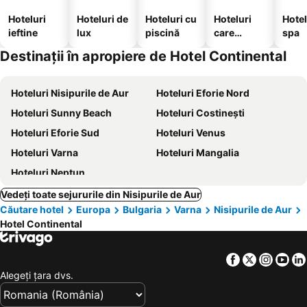
Hoteluri
Hoteluri de
Hoteluri cu
Hoteluri
Hotel
ieftine
lux
piscină
care
spa
acceptă
Destinații în apropiere de Hotel Continental
animale
Hoteluri Nisipurile de Aur
Hoteluri Eforie Nord
Hoteluri Sunny Beach
Hoteluri Costinești
Hoteluri Eforie Sud
Hoteluri Venus
Hoteluri Varna
Hoteluri Mangalia
Hoteluri Neptun
Vedeți toate sejururile din Nisipurile de Aur
Căutare hotel
Europa
Bulgaria
Varna
Nisipurile de Aur
Hotel Continental
Facebook
Twitter
Insta
Yo
Alegeţi ţara dvs.