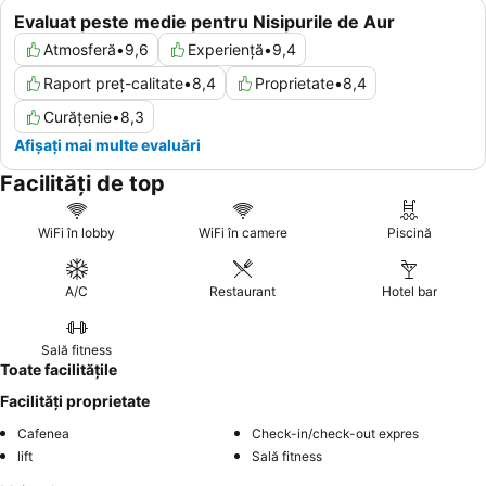
Evaluat peste medie pentru Nisipurile de Aur
Atmosferă
•
9,6
Experiență
•
9,4
Raport preț-calitate
•
8,4
Proprietate
•
8,4
Curățenie
•
8,3
Afișați mai multe evaluări
Facilități de top
WiFi în lobby
WiFi în camere
Piscină
A/C
Restaurant
Hotel bar
Sală fitness
Toate facilitățile
Facilități proprietate
Cafenea
Check-in/check-out expres
lift
Sală fitness