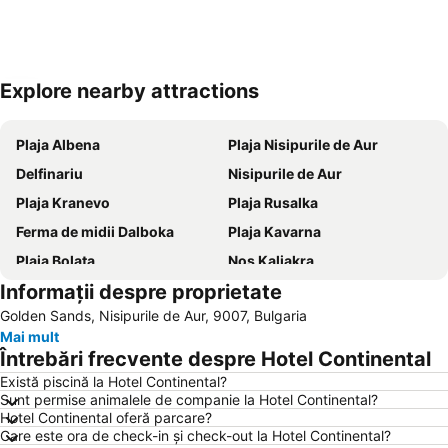
Explore nearby attractions
Hartă extinsă
Plaja Albena
Plaja Nisipurile de Aur
Delfinariu
Nisipurile de Aur
Plaja Kranevo
Plaja Rusalka
Ferma de midii Dalboka
Plaja Kavarna
Plaja Bolata
Nos Kaliakra
Informații despre proprietate
Plaja Dvoretsa
Băile Termale Romane
Golden Sands, Nisipurile de Aur, 9007, Bulgaria
Plaj Sv Sv Konstantin i Elena
Sfinții Împărați Constantin și Elena
Mai mult
Plaja Kabakum
Avtogara Albena
Întrebări frecvente despre Hotel Continental
Pasha Dere
Parcul Primorski
Există piscină la Hotel Continental?
Sunt permise animalele de companie la Hotel Continental?
Portul Varna
Grădina Botanică
Hotel Continental oferă parcare?
Central entertainment zone - Golden Sands
Chayka
Care este ora de check-in și check-out la Hotel Continental?