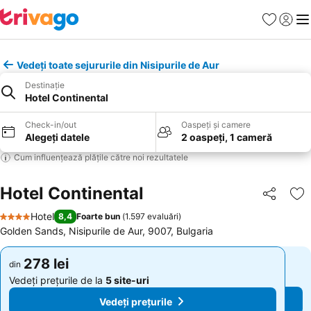
Favorite
Conect
Men
Vedeți toate sejururile din Nisipurile de Aur
Destinație
Hotel Continental
Check-in/out
Oaspeți și camere
Alegeți datele
2 oaspeți, 1 cameră
Cum influențează plățile către noi rezultatele
Hotel Continental
Distribuiți
Ad
Hotel
8,4
Foarte bun
(
1.597 evaluări
)
4 Stele
Golden Sands, Nisipurile de Aur, 9007, Bulgaria
278 lei
278 lei
din
din
Vedeți prețurile de la
5 site-uri
Vedeți prețurile de la
5 site-uri
Vedeți prețurile
Vedeți prețurile