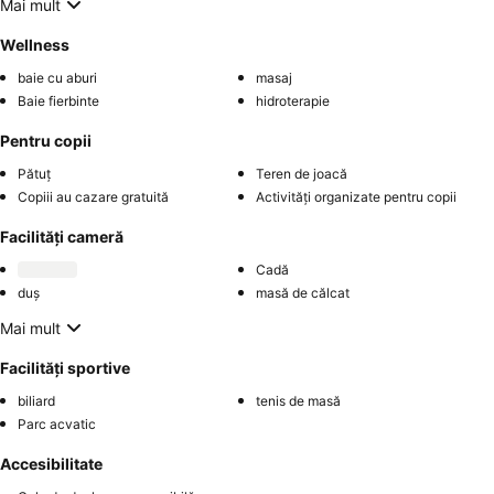
Mai mult
Wellness
baie cu aburi
masaj
Baie fierbinte
hidroterapie
Pentru copii
Pătuț
Teren de joacă
Copiii au cazare gratuită
Activități organizate pentru copii
Facilități cameră
Cadă
duș
masă de călcat
Mai mult
Facilități sportive
biliard
tenis de masă
Parc acvatic
Accesibilitate