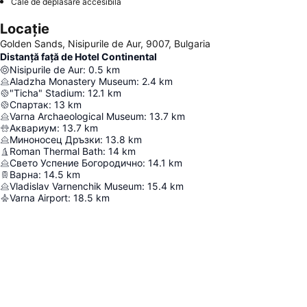
Cale de deplasare accesibilă
Locație
Golden Sands, Nisipurile de Aur, 9007, Bulgaria
Distanță față de Hotel Continental
Nisipurile de Aur
:
0.5
km
Aladzha Monastery Museum
:
2.4
km
"Ticha" Stadium
:
12.1
km
Спартак
:
13
km
Varna Archaeological Museum
:
13.7
km
Аквариум
:
13.7
km
Миноносец Дръзки
:
13.8
km
Roman Thermal Bath
:
14
km
Свето Успение Богородично
:
14.1
km
Варна
:
14.5
km
Vladislav Varnenchik Museum
:
15.4
km
Varna Airport
:
18.5
km