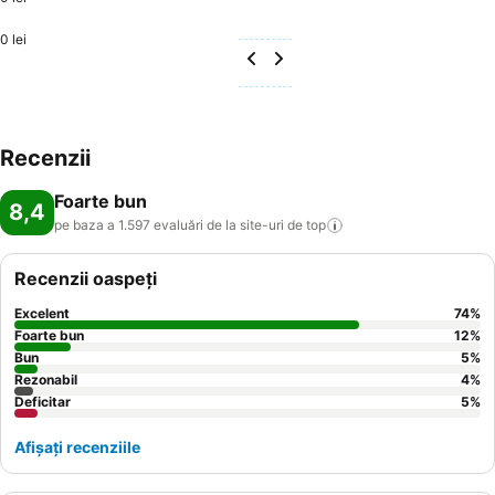
0 lei
Recenzii
Foarte bun
8,4
pe baza a 1.597 evaluări de la site-uri de
top
Recenzii oaspeți
Excelent
74
%
Foarte bun
12
%
Bun
5
%
Rezonabil
4
%
Deficitar
5
%
Afișați recenziile