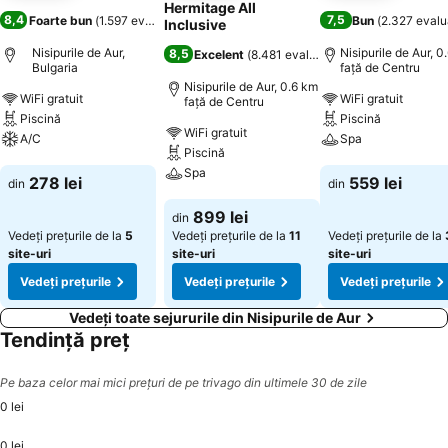
Hermitage All
8,4
7,5
Foarte bun
(
1.597 evaluări
)
Bun
(
2.327 evalu
Inclusive
Nisipurile de Aur,
Nisipurile de Aur, 0
8,5
Excelent
(
8.481 evaluări
)
Bulgaria
faţă de Centru
Nisipurile de Aur, 0.6 km
WiFi gratuit
WiFi gratuit
faţă de Centru
Piscină
Piscină
WiFi gratuit
A/C
Spa
Piscină
Spa
Vedeți prețurile
Vedeți prețurile
278 lei
559 lei
din
din
Vedeți prețurile
899 lei
din
Vedeți prețurile de la
5
Vedeți prețurile de la
11
Vedeți prețurile de la
site-uri
site-uri
site-uri
Vedeți prețurile
Vedeți prețurile
Vedeți prețurile
Vedeți toate sejururile din Nisipurile de Aur
Tendință preț
Pe baza celor mai mici prețuri de pe trivago din ultimele 30 de zile
0 lei
0 lei