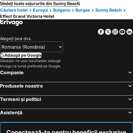
Vedeți toate sejururile din Sunny Beach
Căutare hotel
Europa
Bulgaria
Burgas
Sunny Beach
Effect Grand Victoria Hotel
Facebook
Twitter
Insta
Yo
Alegeţi ţara dvs.
Adaugă pe Google
Găsește-ne ușor rezultatele: adaugă
trivago ca sursă preferată pe Google.
Companie
Produsele noastre
Termeni și politici
Asistență
Conectează-te pentru beneficii exclusive