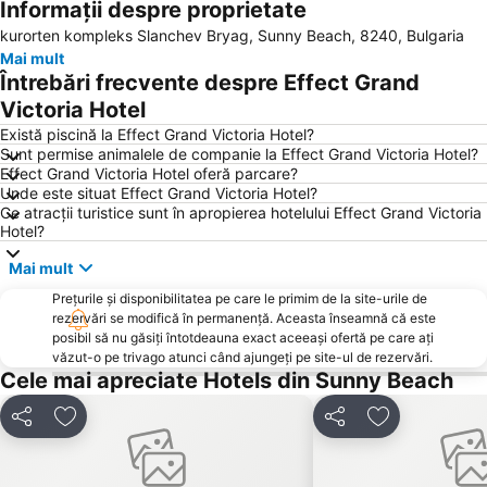
Informații despre proprietate
Plaja Irakli
Old Town
kurorten kompleks Slanchev Bryag, Sunny Beach, 8240, Bulgaria
Promenadă
Cacao Beach
Mai mult
Marina Sozopol
Royal Beach Mall
Întrebări frecvente despre Effect Grand
Zornitza
Sarafovo
Victoria Hotel
Lazur
Entertainment center Camelot
Există piscină la Effect Grand Victoria Hotel?
Sunt permise animalele de companie la Effect Grand Victoria Hotel?
Saint Spass Church
Plaja Akademika
Effect Grand Victoria Hotel oferă parcare?
Unde este situat Effect Grand Victoria Hotel?
Plaja Ravda
Yuzhen plazh
Ce atracții turistice sunt în apropierea hotelului Effect Grand Victoria
Park Veleka
Lesopark Slanchev bryag
Hotel?
Batareyata
Avtogara Obzor
Mai mult
Prețurile și disponibilitatea pe care le primim de la site-urile de
rezervări se modifică în permanență. Aceasta înseamnă că este
posibil să nu găsiți întotdeauna exact aceeași ofertă pe care ați
văzut-o pe trivago atunci când ajungeți pe site-ul de rezervări.
Cele mai apreciate Hotels din Sunny Beach
Distribuiți
Adăugaţi la favorite
Distribuiți
Adăugaţi la f