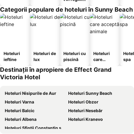
hotelier
Categorii populare de hoteluri în Sunny Beach
Hoteluri
Hoteluri de
Hoteluri cu
Hoteluri
Hotel
ieftine
lux
piscină
care
spa
acceptă
Destinații în apropiere de Effect Grand
animale
Victoria Hotel
Hoteluri Nisipurile de Aur
Hoteluri Sunny Beach
Hoteluri Varna
Hoteluri Obzor
Hoteluri Balcic
Hoteluri Nesebăr
Hoteluri Albena
Hoteluri Kranevo
Hoteluri Sfinții Constantin și Elena