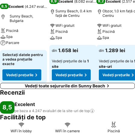
8,9
9,2
Excelent
(
8.082 evaluări
)
Excelent
(
2.517 e
8,5
Excelent
(
4.247 evaluări
)
Sunny Beach, 0.4 km
Obzor, 1.0 km faţă 
faţă de Centru
Centru
Sunny Beach,
Bulgaria
WiFi gratuit
WiFi gratuit
Piscină
Piscină
Piscină
Spa
Spa
Spa
Parcare
1.658 lei
1.289 lei
din
din
Selectați datele pentru
a vedea prețurile
Vedeți prețurile de la
1
Vedeți prețurile de la
exacte
site
site-uri
Vedeți prețurile
Vedeți prețurile
Vedeți prețurile
Vedeți toate sejururile din Sunny Beach
Recenzii
Excelent
8,5
pe baza a 4.247 evaluări de la site-uri de
top
Facilități de top
WiFi în lobby
WiFi în camere
Piscină