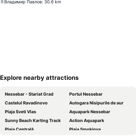
Владимир Павлов
:
30.6
km
Explore nearby attractions
Hartă extinsă
Nessebar - Stariat Grad
Portul Nessebar
Castelul Ravadinovo
Autogara Nisipurile de aur
Plaja Sveti Vlas
Aquapark Nessebar
Sunny Beach Karting Track
Action Aquapark
Plaja Centrală
Plaja Smokinya