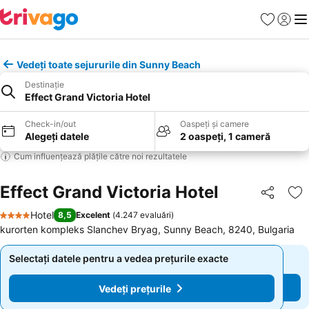
Favorite
Conect
Men
Vedeți toate sejururile din Sunny Beach
Destinație
Effect Grand Victoria Hotel
Check-in/out
Oaspeți și camere
Alegeți datele
2 oaspeți, 1 cameră
Cum influențează plățile către noi rezultatele
Effect Grand Victoria Hotel
Distribuiți
Ad
Hotel
8,5
Excelent
(
4.247 evaluări
)
4 Stele
kurorten kompleks Slanchev Bryag, Sunny Beach, 8240, Bulgaria
Selectați datele pentru a vedea prețurile exacte
Selectați datele pentru a vedea prețurile exacte
Vedeți prețurile
Vedeți prețurile