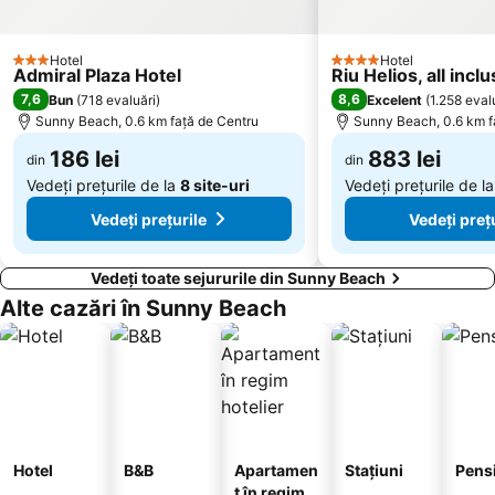
Hotel
Hotel
3 Stele
4 Stele
Admiral Plaza Hotel
Riu Helios, all inclu
7,6
8,6
Bun
(
718 evaluări
)
Excelent
(
1.258 eval
Sunny Beach, 0.6 km faţă de Centru
Sunny Beach, 0.6 km f
186 lei
883 lei
din
din
Vedeți prețurile de la
8 site-uri
Vedeți prețurile de l
Vedeți prețurile
Vedeți preț
Vedeți toate sejururile din Sunny Beach
Alte cazări în Sunny Beach
Hotel
B&B
Apartamen
Stațiuni
Pens
t în regim