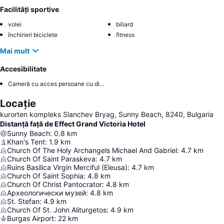
Facilități sportive
volei
biliard
închirieri biciclete
fitness
Mai mult
Accesibilitate
Cameră cu acces persoane cu dizabilități
Locație
kurorten kompleks Slanchev Bryag, Sunny Beach, 8240, Bulgaria
Distanță față de Effect Grand Victoria Hotel
Sunny Beach
:
0.8
km
Khan's Tent
:
1.9
km
Church Of The Holy Archangels Michael And Gabriel
:
4.7
km
Church Of Saint Paraskeva
:
4.7
km
Ruins Basilica Virgin Merciful (Eleusa)
:
4.7
km
Church Of Saint Sophia
:
4.8
km
Church Of Christ Pantocrator
:
4.8
km
Археологически музей
:
4.8
km
St. Stefan
:
4.9
km
Church Of St. John Aliturgetos
:
4.9
km
Burgas Airport
:
22
km