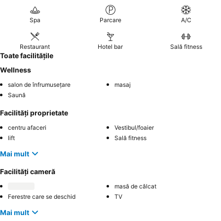
Spa
Parcare
A/C
Restaurant
Hotel bar
Sală fitness
Toate facilitățile
Wellness
salon de înfrumusețare
masaj
Saună
Facilități proprietate
centru afaceri
Vestibul/foaier
lift
Sală fitness
Mai mult
Facilități cameră
masă de călcat
Ferestre care se deschid
TV
Mai mult