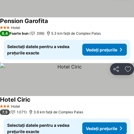
Pension Garofita
Hotel
3 Stele
8,4
Foarte bun
399
5.3 km faţă de Complex Palas
Selectați datele pentru a vedea
Vedeți prețurile
prețurile exacte
Distribuiți
Ad
Hotel Ciric
Hotel
3 Stele
7,3
1.071
3.6 km faţă de Complex Palas
Selectați datele pentru a vedea
Vedeți prețurile
prețurile exacte