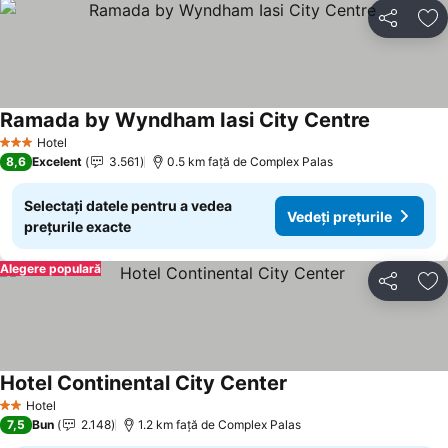
Distribuiți
Ad
Ramada by Wyndham Iasi City Centre
Hotel
3 Stele
8,6
Excelent
3.561
0.5 km faţă de Complex Palas
Selectați datele pentru a vedea
Vedeți prețurile
prețurile exacte
Alegere populară
Distribuiți
Ad
Hotel Continental City Center
Hotel
2 Stele
7,5
Bun
2.148
1.2 km faţă de Complex Palas