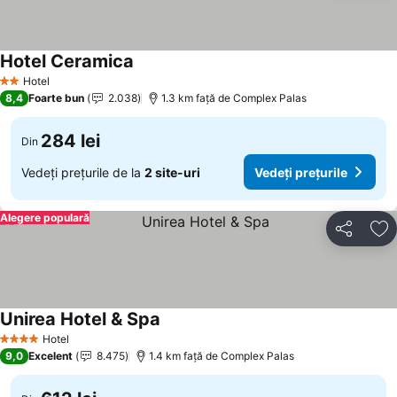
Hotel Ceramica
Hotel
2 Stele
8,4
Foarte bun
2.038
1.3 km faţă de Complex Palas
284 lei
Din
Vedeți prețurile de la
2 site-uri
Vedeți prețurile
Alegere populară
Distribuiți
Ad
Unirea Hotel & Spa
Hotel
4 Stele
9,0
Excelent
8.475
1.4 km faţă de Complex Palas