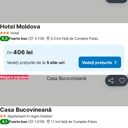
Distribuiți
Ad
Hotel Moldova
Hotel
3 Stele
8,0
Foarte bun
5.119
0.5 km faţă de Complex Palas
406 lei
Din
Vedeți prețurile de la
5 site-uri
Vedeți prețurile
Alegere populară
Distribuiți
Ad
Casa Bucovineană
Apartament în regim hotelier
2 Stele
8,1
Foarte bun
1.019
1.1 km faţă de Complex Palas