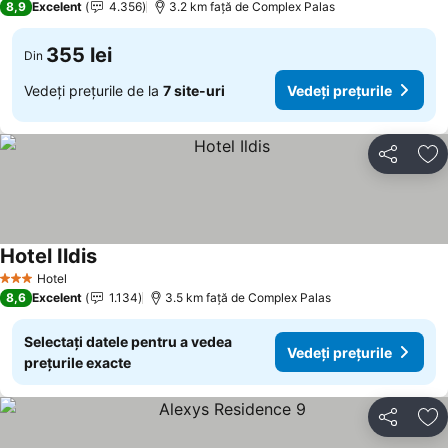
8,9
Excelent
4.356
3.2 km faţă de Complex Palas
355 lei
Din
Vedeți prețurile de la
7 site-uri
Vedeți prețurile
Distribuiți
Ad
Hotel Ildis
Hotel
3 Stele
8,6
Excelent
1.134
3.5 km faţă de Complex Palas
Selectați datele pentru a vedea
Vedeți prețurile
prețurile exacte
Distribuiți
Ad