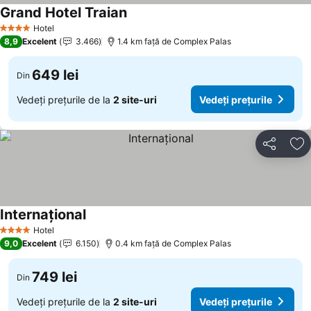
Grand Hotel Traian
Hotel
4 Stele
8,9
Excelent
3.466
1.4 km faţă de Complex Palas
649 lei
Din
Vedeți prețurile de la
2 site-uri
Vedeți prețurile
Distribuiți
Ad
Internaţional
Hotel
4 Stele
9,0
Excelent
6.150
0.4 km faţă de Complex Palas
749 lei
Din
Vedeți prețurile de la
2 site-uri
Vedeți prețurile