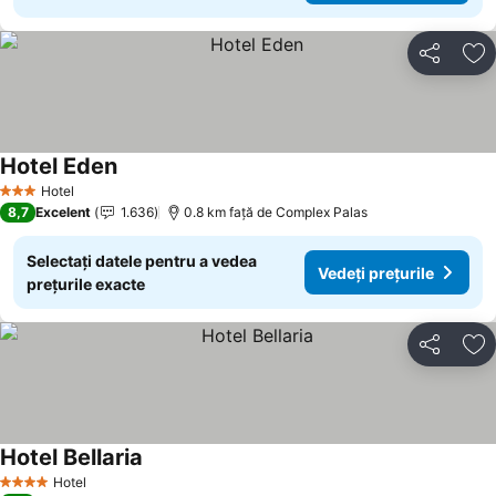
Distribuiți
Ad
Hotel Eden
Hotel
3 Stele
8,7
Excelent
1.636
0.8 km faţă de Complex Palas
Selectați datele pentru a vedea
Vedeți prețurile
prețurile exacte
Distribuiți
Ad
Hotel Bellaria
Hotel
4 Stele