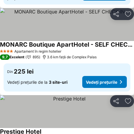
Distribuiți
Ad
MONARC Boutique ApartHotel - SELF CHECK-IN
Apartament în regim hotelier
4 Stele
9,7
Excelent
895
3.6 km faţă de Complex Palas
225 lei
Din
Vedeți prețurile de la
3 site-uri
Vedeți prețurile
Distribuiți
Ad
Prestige Hotel