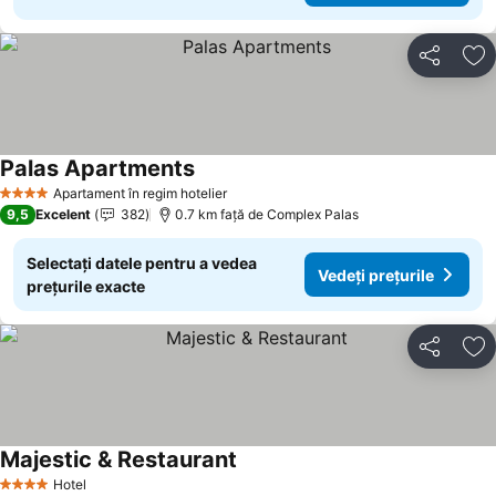
Distribuiți
Ad
Palas Apartments
Apartament în regim hotelier
4 Stele
9,5
Excelent
382
0.7 km faţă de Complex Palas
Selectați datele pentru a vedea
Vedeți prețurile
prețurile exacte
Distribuiți
Ad
Majestic & Restaurant
Hotel
4 Stele