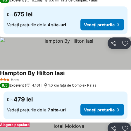
9,1
Excelent
6.268
0.0 km faţă de Complex Palas
675 lei
Din
Vedeți prețurile de la
4 site-uri
Vedeți prețurile
Distribuiți
Ad
Hampton By Hilton Iasi
Hotel
3 Stele
8,5
Excelent
4.161
1.0 km faţă de Complex Palas
479 lei
Din
Vedeți prețurile de la
7 site-uri
Vedeți prețurile
Alegere populară