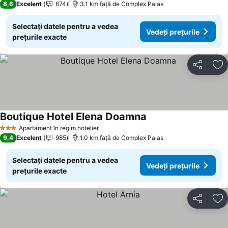
8,6
Excelent
674
3.1 km faţă de Complex Palas
Selectați datele pentru a vedea
Vedeți prețurile
prețurile exacte
Distribuiți
Ad
Boutique Hotel Elena Doamna
Apartament în regim hotelier
3 Stele
9,4
Excelent
985
1.0 km faţă de Complex Palas
Selectați datele pentru a vedea
Vedeți prețurile
prețurile exacte
Distribuiți
Ad