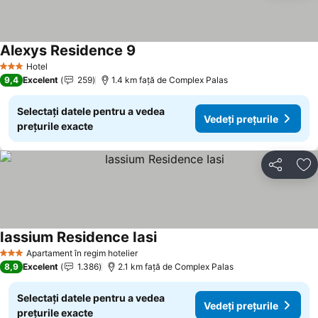
Alexys Residence 9
Hotel
3 Stele
9,4
Excelent
259
1.4 km faţă de Complex Palas
Selectați datele pentru a vedea
Vedeți prețurile
prețurile exacte
Distribuiți
Ad
Iassium Residence Iasi
Apartament în regim hotelier
3 Stele
8,9
Excelent
1.386
2.1 km faţă de Complex Palas
Selectați datele pentru a vedea
Vedeți prețurile
prețurile exacte