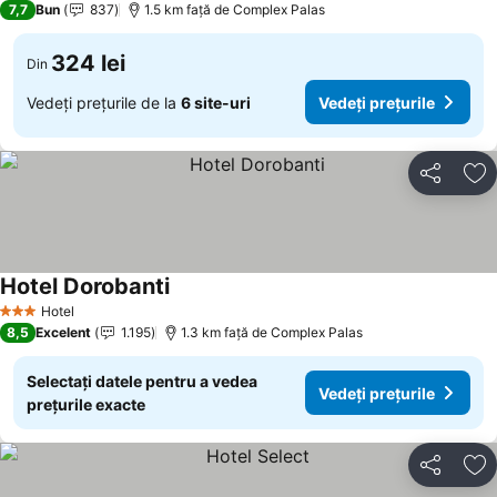
7,7
Bun
837
1.5 km faţă de Complex Palas
324 lei
Din
Vedeți prețurile de la
6 site-uri
Vedeți prețurile
Distribuiți
Ad
Hotel Dorobanti
Hotel
3 Stele
8,5
Excelent
1.195
1.3 km faţă de Complex Palas
Selectați datele pentru a vedea
Vedeți prețurile
prețurile exacte
Distribuiți
Ad