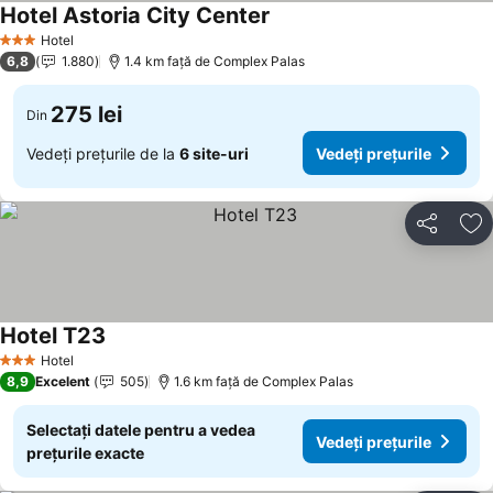
Hotel Astoria City Center
Hotel
3 Stele
6,8
1.880
1.4 km faţă de Complex Palas
275 lei
Din
Vedeți prețurile de la
6 site-uri
Vedeți prețurile
Distribuiți
Ad
Hotel T23
Hotel
3 Stele
8,9
Excelent
505
1.6 km faţă de Complex Palas
Selectați datele pentru a vedea
Vedeți prețurile
prețurile exacte