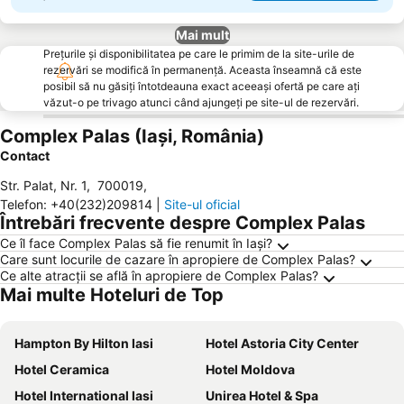
Mai mult
Prețurile și disponibilitatea pe care le primim de la site-urile de
rezervări se modifică în permanență. Aceasta înseamnă că este
posibil să nu găsiți întotdeauna exact aceeași ofertă pe care ați
văzut-o pe trivago atunci când ajungeți pe site-ul de rezervări.
Complex Palas (Iaşi, România)
Contact
Str. Palat, Nr. 1
,
700019
,
Telefon
:
+40(232)209814
|
Site-ul oficial
Întrebări frecvente despre Complex Palas
Ce îl face Complex Palas să fie renumit în Iaşi?
Care sunt locurile de cazare în apropiere de Complex Palas?
Ce alte atracții se află în apropiere de Complex Palas?
Mai multe Hoteluri de Top
Hampton By Hilton Iasi
Hotel Astoria City Center
Hotel Ceramica
Hotel Moldova
Hotel International Iasi
Unirea Hotel & Spa