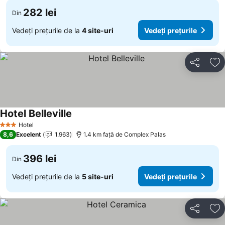
282 lei
Din
Vedeți prețurile de la
4 site-uri
Vedeți prețurile
Distribuiți
Ad
Hotel Belleville
Hotel
3 Stele
8,6
Excelent
1.963
1.4 km faţă de Complex Palas
396 lei
Din
Vedeți prețurile de la
5 site-uri
Vedeți prețurile
Distribuiți
Ad