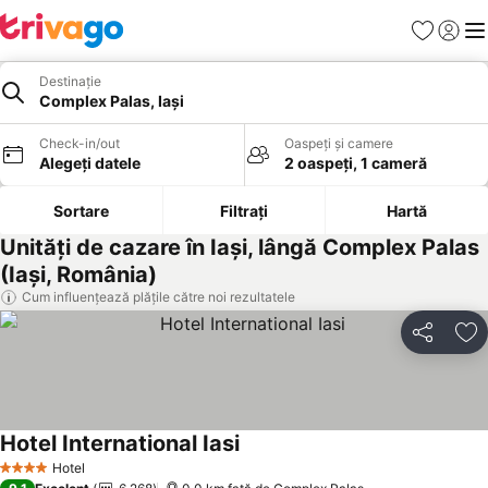
Favorite
Conect
Men
Destinație
Complex Palas, Iaşi
Check-in/out
Oaspeți și camere
Alegeți datele
2 oaspeți, 1 cameră
Sortare
Filtrați
Hartă
Unități de cazare în Iaşi, lângă Complex Palas
(Iaşi, România)
Cum influențează plățile către noi rezultatele
Distribuiți
Ad
Hotel International Iasi
Hotel
4 Stele