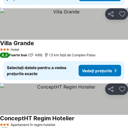
Distribuiți
Ad
Villa Grande
Hotel
3 Stele
8,3
Foarte bun
499
1.5 km faţă de Complex Palas
Selectați datele pentru a vedea
Vedeți prețurile
prețurile exacte
Distribuiți
Ad
ConceptHT Regim Hotelier
Apartament în regim hotelier
3 Stele