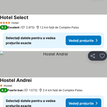
Hotel Select
Hotel
4 Stele
9,2
Excelent
2.975
1.2 km faţă de Complex Palas
Selectați datele pentru a vedea
Vedeți prețurile
prețurile exacte
Distribuiți
Ad
Hostel Andrei
Hostel
1 Stele
8,3
Foarte bun
1.072
2.4 km faţă de Complex Palas
Selectați datele pentru a vedea
Vedeți prețurile
prețurile exacte