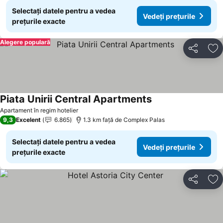
Selectați datele pentru a vedea
Vedeți prețurile
prețurile exacte
Alegere populară
Distribuiți
Ad
Piata Unirii Central Apartments
Apartament în regim hotelier
9,3
Excelent
6.865
1.3 km faţă de Complex Palas
Selectați datele pentru a vedea
Vedeți prețurile
prețurile exacte
Distribuiți
Ad