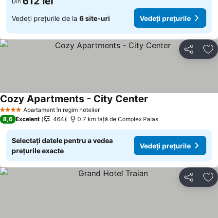
612 lei
Din
Vedeți prețurile de la
6 site-uri
Vedeți prețurile
Distribuiți
Ad
Cozy Apartments - City Center
Apartament în regim hotelier
4 Stele
8,6
Excelent
464
0.7 km faţă de Complex Palas
Selectați datele pentru a vedea
Vedeți prețurile
prețurile exacte
Distribuiți
Ad