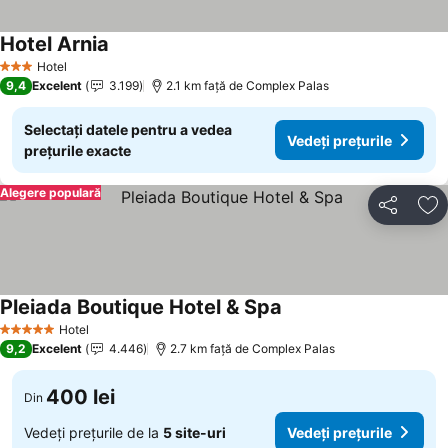
Hotel Arnia
Hotel
3 Stele
9,4
Excelent
3.199
2.1 km faţă de Complex Palas
Selectați datele pentru a vedea
Vedeți prețurile
prețurile exacte
Alegere populară
Distribuiți
Ad
Pleiada Boutique Hotel & Spa
Hotel
5 Stele
9,2
Excelent
4.446
2.7 km faţă de Complex Palas
400 lei
Din
Vedeți prețurile de la
5 site-uri
Vedeți prețurile