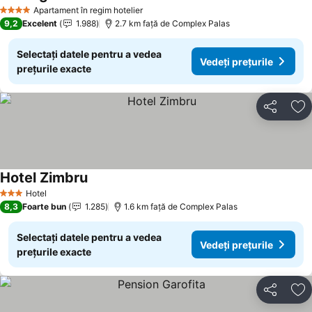
Apartament în regim hotelier
4 Stele
9,2
Excelent
1.988
2.7 km faţă de Complex Palas
Selectați datele pentru a vedea
Vedeți prețurile
prețurile exacte
Distribuiți
Ad
Hotel Zimbru
Hotel
3 Stele
8,3
Foarte bun
1.285
1.6 km faţă de Complex Palas
Selectați datele pentru a vedea
Vedeți prețurile
prețurile exacte
Distribuiți
Ad