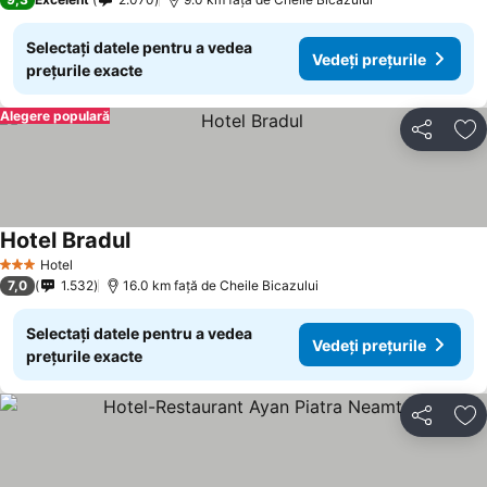
Selectați datele pentru a vedea
Vedeți prețurile
prețurile exacte
Alegere populară
Distribuiți
Ad
Hotel Bradul
Vedeți prețurile
Hotel
3 Stele
7,0
1.532
16.0 km faţă de Cheile Bicazului
Selectați datele pentru a vedea
Vedeți prețurile
prețurile exacte
Distribuiți
Ad