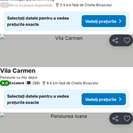
/
0.5 km faţă de Cheile Bicazului
Nicio evaluare disponibilă
Selectați datele pentru a vedea
Vedeți prețurile
prețurile exacte
Distribuiți
Ad
Vila Carmen
Vedeți prețurile
Pensiune cu mic dejun
9,0
Excelent
288
8.4 km faţă de Cheile Bicazului
Selectați datele pentru a vedea
Vedeți prețurile
prețurile exacte
Distribuiți
Ad