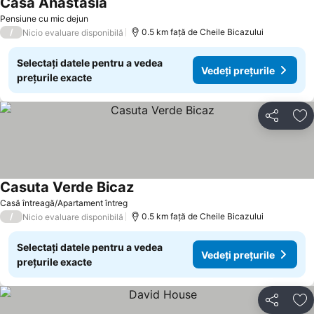
Casa Anastasia
Vedeți prețurile
Pensiune cu mic dejun
/
0.5 km faţă de Cheile Bicazului
Nicio evaluare disponibilă
Selectați datele pentru a vedea
Vedeți prețurile
prețurile exacte
Distribuiți
Ad
Casuta Verde Bicaz
Vedeți prețurile
Casă întreagă/Apartament întreg
/
0.5 km faţă de Cheile Bicazului
Nicio evaluare disponibilă
Selectați datele pentru a vedea
Vedeți prețurile
prețurile exacte
Distribuiți
Ad