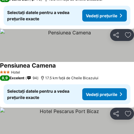
Selectați datele pentru a vedea
Vedeți prețurile
prețurile exacte
Distribuiți
Ad
Pensiunea Camena
Vedeți prețurile
Hotel
3 Stele
8,9
Excelent
94
17.5 km faţă de Cheile Bicazului
Selectați datele pentru a vedea
Vedeți prețurile
prețurile exacte
Distribuiți
Ad