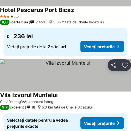
Hotel Pescarus Port Bicaz
Vedeți prețurile
Hotel
3 Stele
8,0
Foarte bun
2.453
3.6 km faţă de Cheile Bicazului
236 lei
Din
Vedeți prețurile de la
2 site-uri
Vedeți prețurile
Distribuiți
Ad
Vila Izvorul Muntelui
Vedeți prețurile
Casă întreagă/Apartament întreg
9,7
Excelent
8
5.0 km faţă de Cheile Bicazului
Selectați datele pentru a vedea
Vedeți prețurile
prețurile exacte