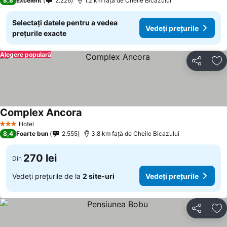
8,8
Excelent
2.226
1.2 km faţă de Cheile Bicazului
Selectați datele pentru a vedea
Vedeți prețurile
prețurile exacte
Alegere populară
Distribuiți
Ad
Complex Ancora
Vedeți prețurile
Hotel
3 Stele
8,4
Foarte bun
2.555
3.8 km faţă de Cheile Bicazului
270 lei
Din
Vedeți prețurile de la
2 site-uri
Vedeți prețurile
Distribuiți
Ad