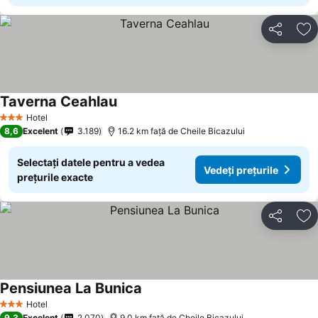
Distribuiți
Ad
Taverna Ceahlau
Vedeți prețurile
Hotel
3 Stele
8,6
Excelent
3.189
16.2 km faţă de Cheile Bicazului
Selectați datele pentru a vedea
Vedeți prețurile
prețurile exacte
Distribuiți
Ad
Pensiunea La Bunica
Vedeți prețurile
Hotel
3 Stele
9,3
Excelent
2.070
9.0 km faţă de Cheile Bicazului