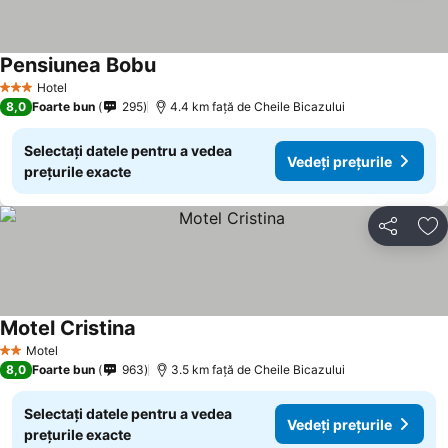
Pensiunea Bobu
Vedeți prețurile
Hotel
3 Stele
8,0
Foarte bun
295
4.4 km faţă de Cheile Bicazului
Selectați datele pentru a vedea
Vedeți prețurile
prețurile exacte
Distribuiți
Ad
Motel Cristina
Vedeți prețurile
Motel
2 Stele
8,0
Foarte bun
963
3.5 km faţă de Cheile Bicazului
Selectați datele pentru a vedea
Vedeți prețurile
prețurile exacte