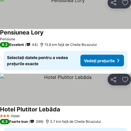
Distribuiți
Ad
Pensiunea Lory
Vedeți prețurile
Pensiune
9,2
Excelent
44
15.6 km faţă de Cheile Bicazului
Selectați datele pentru a vedea
Vedeți prețurile
prețurile exacte
Distribuiți
Ad
Hotel Plutitor Lebăda
Vedeți prețurile
Hotel
3 Stele
8,3
Foarte bun
399
3.7 km faţă de Cheile Bicazului