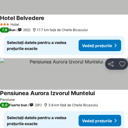
Hotel Belvedere
Vedeți prețurile
Hotel
3 Stele
7,9
Bun
262
17.7 km faţă de Cheile Bicazului
Selectați datele pentru a vedea
Vedeți prețurile
prețurile exacte
Distribuiți
Ad
Pensiunea Aurora Izvorul Muntelui
Vedeți prețurile
Pensiune
8,0
Foarte bun
291
3.8 km faţă de Cheile Bicazului
Selectați datele pentru a vedea
Vedeți prețurile
prețurile exacte