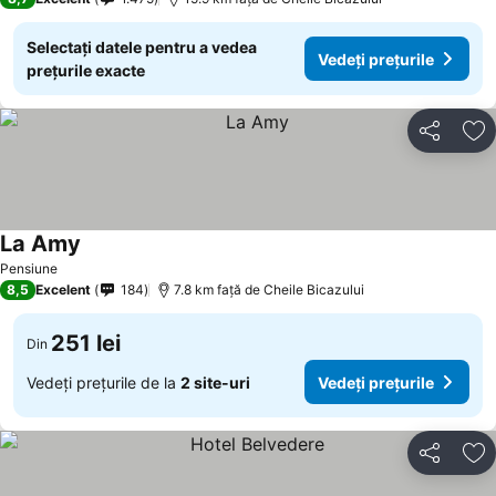
Selectați datele pentru a vedea
Vedeți prețurile
prețurile exacte
Distribuiți
Ad
La Amy
Vedeți prețurile
Pensiune
8,5
Excelent
184
7.8 km faţă de Cheile Bicazului
251 lei
Din
Vedeți prețurile de la
2 site-uri
Vedeți prețurile
Distribuiți
Ad