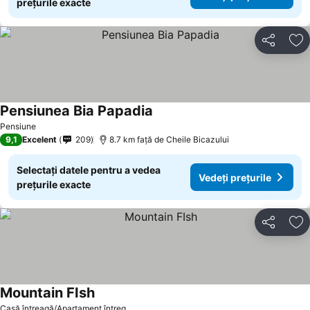
prețurile exacte
Distribuiți
Ad
Pensiunea Bia Papadia
Vedeți prețurile
Pensiune
9,1
Excelent
209
8.7 km faţă de Cheile Bicazului
Selectați datele pentru a vedea
Vedeți prețurile
prețurile exacte
Distribuiți
Ad
Mountain FIsh
Vedeți prețurile
Casă întreagă/Apartament întreg