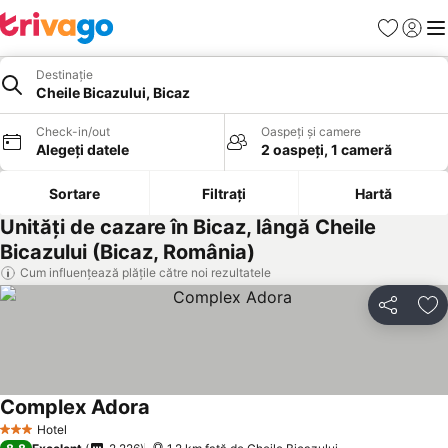
Favorite
Conect
Men
Destinație
Cheile Bicazului, Bicaz
Check-in/out
Oaspeți și camere
Alegeți datele
2 oaspeți, 1 cameră
Sortare
Filtrați
Hartă
Unități de cazare în Bicaz, lângă Cheile
Bicazului (Bicaz, România)
Cum influențează plățile către noi rezultatele
Distribuiți
Ad
Complex Adora
Vedeți prețurile
Hotel
3 Stele