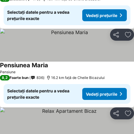
Selectați datele pentru a vedea
Vedeți prețurile
prețurile exacte
Distribuiți
Ad
Pensiunea Maria
Vedeți prețurile
Pensiune
8,2
Foarte bun
836
16.2 km faţă de Cheile Bicazului
Selectați datele pentru a vedea
Vedeți prețurile
prețurile exacte
Distribuiți
Ad