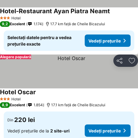
Hotel-Restaurant Ayan Piatra Neamt
Vedeți prețu
Hotel
3 Stele
9,2
Excelent
1.174
17.7 km faţă de Cheile Bicazului
Selectați datele pentru a vedea
Vedeți prețurile
prețurile exacte
Alegere populară
Distribuiți
Ad
Hotel Oscar
Vedeți prețurile
Hotel
3 Stele
8,9
Excelent
1.854
17.1 km faţă de Cheile Bicazului
220 lei
Din
Vedeți prețurile de la
2 site-uri
Vedeți prețurile