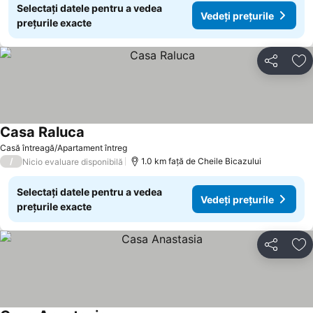
Selectați datele pentru a vedea
Vedeți prețurile
prețurile exacte
Distribuiți
Ad
Casa Raluca
Vedeți prețurile
Casă întreagă/Apartament întreg
/
1.0 km faţă de Cheile Bicazului
Nicio evaluare disponibilă
Selectați datele pentru a vedea
Vedeți prețurile
prețurile exacte
Distribuiți
Ad