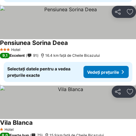
Distribuiți
Ad
Pensiunea Sorina Deea
Vedeți prețurile
Hotel
3 Stele
9,1
Excelent
91
16.4 km faţă de Cheile Bicazului
Selectați datele pentru a vedea
Vedeți prețurile
prețurile exacte
Distribuiți
Ad
Vila Blanca
Vedeți prețurile
Hotel
1 Stele
8,0
Foarte bun
75
15.9 km faţă de Cheile Bicazului