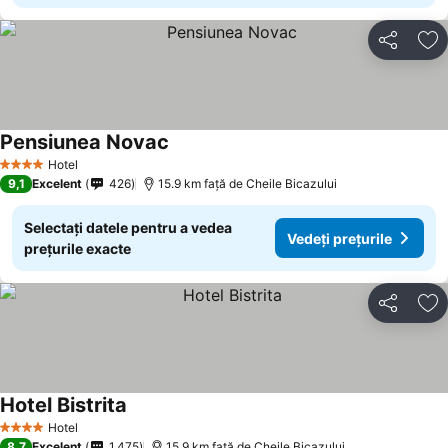
Distribuiți
Ad
Pensiunea Novac
Vedeți prețurile
Hotel
4 Stele
9,1
Excelent
426
15.9 km faţă de Cheile Bicazului
Selectați datele pentru a vedea
Vedeți prețurile
prețurile exacte
Distribuiți
Ad
Hotel Bistrita
Vedeți prețurile
Hotel
4 Stele
8,7
Excelent
1.475
15.9 km faţă de Cheile Bicazului