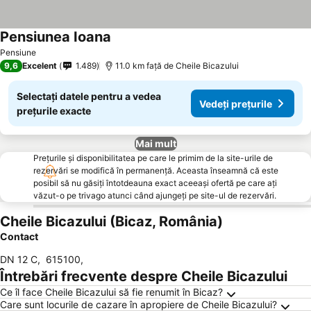
Pensiunea Ioana
Vedeți prețurile
Pensiune
9,6
Excelent
1.489
11.0 km faţă de Cheile Bicazului
Selectați datele pentru a vedea
Vedeți prețurile
prețurile exacte
Mai mult
Prețurile și disponibilitatea pe care le primim de la site-urile de
rezervări se modifică în permanență. Aceasta înseamnă că este
posibil să nu găsiți întotdeauna exact aceeași ofertă pe care ați
văzut-o pe trivago atunci când ajungeți pe site-ul de rezervări.
Cheile Bicazului (Bicaz, România)
Contact
DN 12 C
,
615100
,
Întrebări frecvente despre Cheile Bicazului
Ce îl face Cheile Bicazului să fie renumit în Bicaz?
Care sunt locurile de cazare în apropiere de Cheile Bicazului?