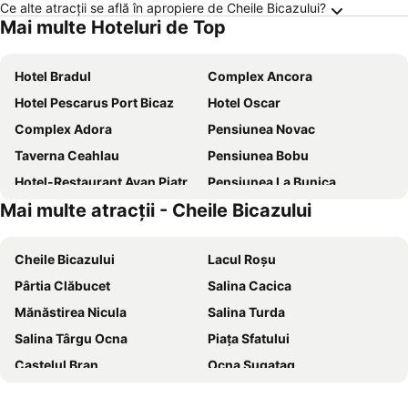
Ce alte atracții se află în apropiere de Cheile Bicazului?
Mai multe Hoteluri de Top
Hotel Bradul
Complex Ancora
Hotel Pescarus Port Bicaz
Hotel Oscar
Complex Adora
Pensiunea Novac
Taverna Ceahlau
Pensiunea Bobu
Hotel-Restaurant Ayan Piatra Neamt
Pensiunea La Bunica
Mai multe atracții - Cheile Bicazului
Hotel Bistrita
Hotel Plutitor Lebăda
Pensiunea Camena
Stejarro Conac Moldovenesc
Cheile Bicazului
Lacul Roșu
Hotel Belvedere
Pensiunea Royal Spa
Pârtia Clăbucet
Salina Cacica
Pensiunea Sorina Deea
Vila Blanca
Mănăstirea Nicula
Salina Turda
Ianis
Vila Ecotur
Salina Târgu Ocna
Piața Sfatului
Castelul Bran
Ocna Șugatag
Mănăstirea Voroneț
Gara Buşteni