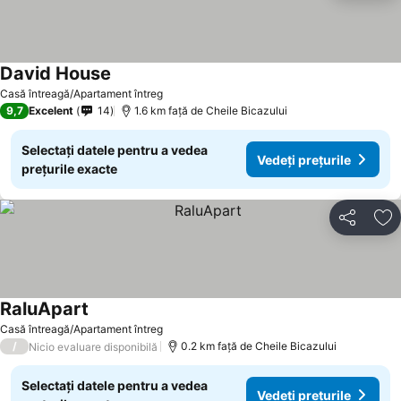
David House
Vedeți prețurile
Casă întreagă/Apartament întreg
9,7
Excelent
14
1.6 km faţă de Cheile Bicazului
Selectați datele pentru a vedea
Vedeți prețurile
prețurile exacte
Distribuiți
Ad
RaluApart
Vedeți prețurile
Casă întreagă/Apartament întreg
/
0.2 km faţă de Cheile Bicazului
Nicio evaluare disponibilă
Selectați datele pentru a vedea
Vedeți prețurile