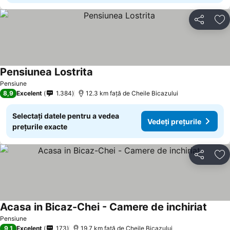
Distribuiți
Ad
Pensiunea Lostrita
Vedeți prețurile
Pensiune
8,9
Excelent
1.384
12.3 km faţă de Cheile Bicazului
Selectați datele pentru a vedea
Vedeți prețurile
prețurile exacte
Distribuiți
Ad
Acasa in Bicaz-Chei - Camere de inchiriat
Vedeți
Pensiune
9,1
Excelent
173
19.7 km faţă de Cheile Bicazului