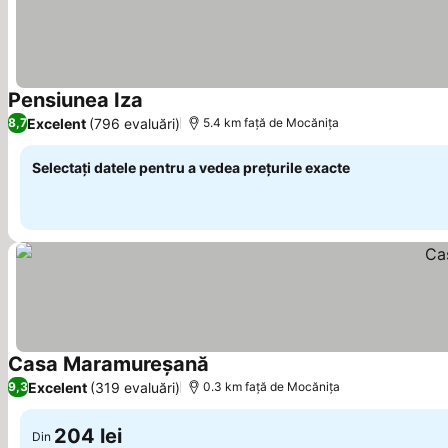
Pensiunea Iza
Vedeți prețurile
Excelent
(796 evaluări)
8,7
5.4 km faţă de Mocănița
Selectați datele pentru a vedea prețurile exacte
Casa Maramureșană
Vedeți prețurile
Excelent
(319 evaluări)
9,3
0.3 km faţă de Mocănița
204 lei
Din