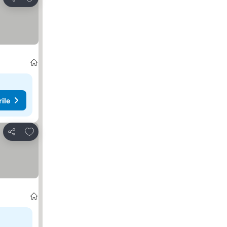
Distribuiți
rile
Adăugaţi la favorite
Distribuiți