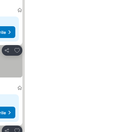
rile
Adăugaţi la favorite
Distribuiți
rile
Adăugaţi la favorite