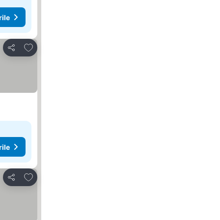
rile
Adăugaţi la favorite
Distribuiți
rile
Adăugaţi la favorite
Distribuiți