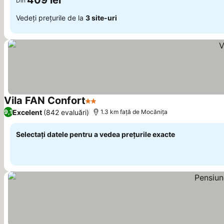
409 lei
Din
Vedeți prețurile de la
3 site-uri
Vila FAN Confort
2 Stele
Vedeți prețurile
Excelent
(842 evaluări)
9,1
1.3 km faţă de Mocănița
Selectați datele pentru a vedea prețurile exacte