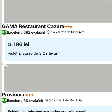
GAMA Restaurant Cazare
3 Stele
Vedeți prețurile
Excelent
(382 evaluări)
8,9
1.4 km faţă de Mocănița
186 lei
Din
Vedeți prețurile de la
2 site-uri
Provincial
3 Stele
Vedeți prețurile
Excelent
(58 evaluări)
8,6
5.7 km faţă de Mocănița
Selectați datele pentru a vedea prețurile exacte