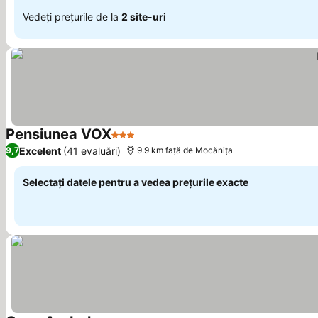
Vedeți prețurile de la
2 site-uri
Pensiunea VOX
3 Stele
Vedeți prețurile
Excelent
(41 evaluări)
9,7
9.9 km faţă de Mocănița
Selectați datele pentru a vedea prețurile exacte