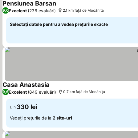
Pensiunea Barsan
Vedeți prețurile
Excelent
(236 evaluări)
9,0
2.1 km faţă de Mocănița
Selectați datele pentru a vedea prețurile exacte
Casa Anastasia
Vedeți prețurile
Excelent
(849 evaluări)
9,6
0.7 km faţă de Mocănița
330 lei
Din
Vedeți prețurile de la
2 site-uri