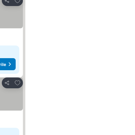
Distribuiți
rile
Adăugaţi la favorite
Distribuiți