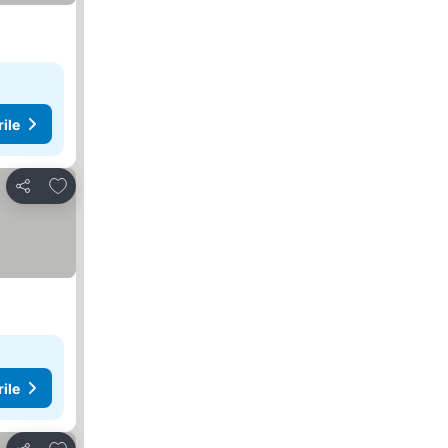
rile
Adăugaţi la favorite
Distribuiți
rile
Adăugaţi la favorite