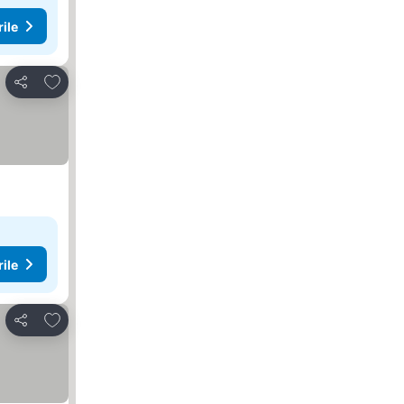
rile
Adăugaţi la favorite
Distribuiți
rile
Adăugaţi la favorite
Distribuiți