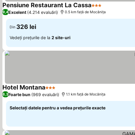
Pensiune Restaurant La Cassa
3 Stele
Vedeți prețuri
Excelent
(4.214 evaluări)
9,4
0.5 km faţă de Mocănița
326 lei
Din
Vedeți prețurile de la
2 site-uri
Hotel Montana
3 Stele
Vedeți prețurile
Foarte bun
(969 evaluări)
8,3
1.1 km faţă de Mocănița
Selectați datele pentru a vedea prețurile exacte