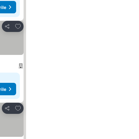
rile
Adăugaţi la favorite
Distribuiți
rile
Adăugaţi la favorite
Distribuiți