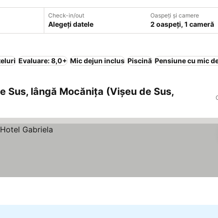
Check-in/out
Oaspeți și camere
Alegeți datele
2 oaspeți, 1 cameră
eluri
Evaluare: 8,0+
Mic dejun inclus
Piscină
Pensiune cu mic d
de Sus, lângă Mocănița (Vişeu de Sus,