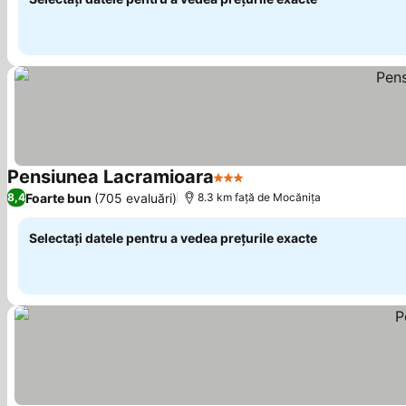
Pensiunea Lacramioara
3 Stele
Vedeți prețurile
Foarte bun
(705 evaluări)
8,4
8.3 km faţă de Mocănița
Selectați datele pentru a vedea prețurile exacte