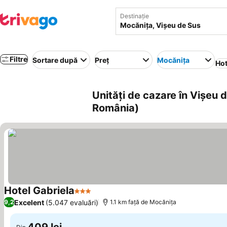
Destinație
Filtre
Sortare după
Preț
Mocănița
Hot
Unități de cazare în Vişeu 
România)
Hotel Gabriela
3 Stele
Vedeți prețurile
Excelent
(5.047 evaluări)
9,2
1.1 km faţă de Mocănița