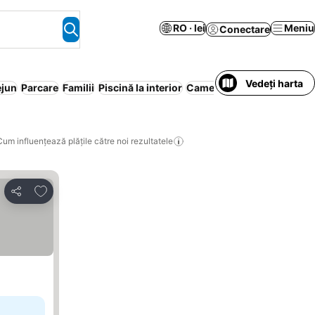
RO · lei
Meniu
Conectare
Vedeți harta
ejun
Parcare
Familii
Piscină la interior
Camere nefumători
Cum influențează plățile către noi rezultatele
Adăugaţi la favorite
Distribuiți