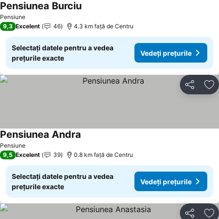
Pensiunea Burciu
Pensiune
9,3
Excelent
46
4.3 km faţă de Centru
Selectați datele pentru a vedea
Vedeți prețurile
prețurile exacte
Distribuiți
Ad
Pensiunea Andra
Pensiune
9,5
Excelent
39
0.8 km faţă de Centru
Selectați datele pentru a vedea
Vedeți prețurile
prețurile exacte
Distribuiți
Ad