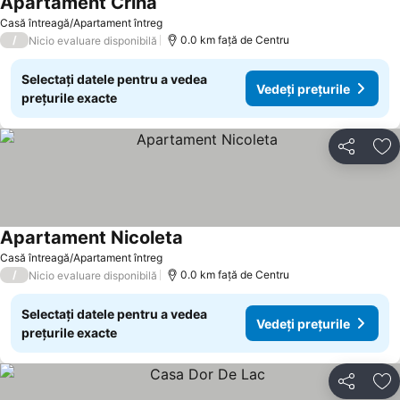
Apartament Crina
Casă întreagă/Apartament întreg
/
0.0 km faţă de Centru
Nicio evaluare disponibilă
Selectați datele pentru a vedea
Vedeți prețurile
prețurile exacte
Distribuiți
Ad
Apartament Nicoleta
Casă întreagă/Apartament întreg
/
0.0 km faţă de Centru
Nicio evaluare disponibilă
Selectați datele pentru a vedea
Vedeți prețurile
prețurile exacte
Distribuiți
Ad