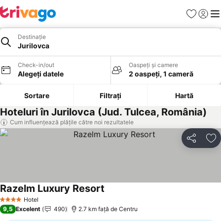
Favorite
Conect
Men
Destinație
Jurilovca
Check-in/out
Oaspeți și camere
Alegeți datele
2 oaspeți, 1 cameră
Sortare
Filtrați
Hartă
Hoteluri în Jurilovca (Jud. Tulcea, România)
Cum influențează plățile către noi rezultatele
Distribuiți
Ad
Razelm Luxury Resort
Hotel
4 Stele
9,5
Excelent
490
2.7 km faţă de Centru