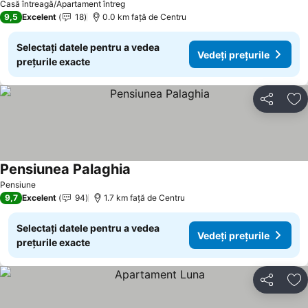
Casă întreagă/Apartament întreg
9,5
Excelent
18
0.0 km faţă de Centru
Selectați datele pentru a vedea
Vedeți prețurile
prețurile exacte
Distribuiți
Ad
Pensiunea Palaghia
Pensiune
9,7
Excelent
94
1.7 km faţă de Centru
Selectați datele pentru a vedea
Vedeți prețurile
prețurile exacte
Distribuiți
Ad