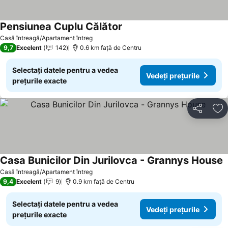
Pensiunea Cuplu Călător
Casă întreagă/Apartament întreg
9,7
Excelent
142
0.6 km faţă de Centru
Selectați datele pentru a vedea
Vedeți prețurile
prețurile exacte
Distribuiți
Ad
Casa Bunicilor Din Jurilovca - Grannys House
Casă întreagă/Apartament întreg
9,4
Excelent
9
0.9 km faţă de Centru
Selectați datele pentru a vedea
Vedeți prețurile
prețurile exacte