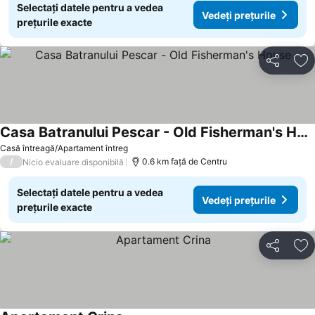
Selectați datele pentru a vedea
Vedeți prețurile
prețurile exacte
Distribuiți
Ad
Casa Batranului Pescar - Old Fisherman's House
Casă întreagă/Apartament întreg
/
0.6 km faţă de Centru
Nicio evaluare disponibilă
Selectați datele pentru a vedea
Vedeți prețurile
prețurile exacte
Distribuiți
Ad