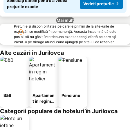
Selectați datele pentru a vedea
Vedeți prețurile
prețurile exacte
Mai mult
Prețurile și disponibilitatea pe care le primim de la site-urile de
rezervări se modifică în permanență. Aceasta înseamnă că este
posibil să nu găsiți întotdeauna exact aceeași ofertă pe care ați
văzut-o pe trivago atunci când ajungeți pe site-ul de rezervări.
Alte cazări în Jurilovca
B&B
Apartamen
Pensiune
t în regim
hotelier
Categorii populare de hoteluri în Jurilovca