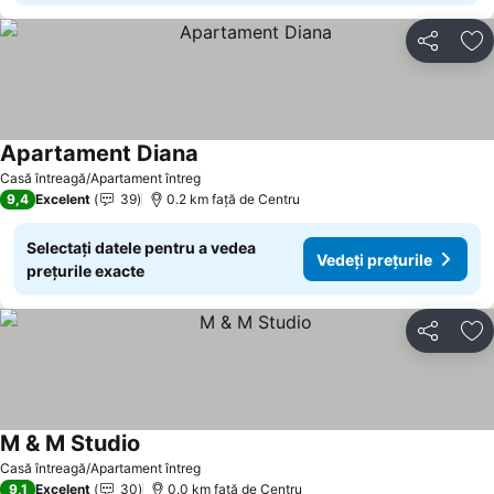
Distribuiți
Ad
Apartament Diana
Casă întreagă/Apartament întreg
9,4
Excelent
39
0.2 km faţă de Centru
Selectați datele pentru a vedea
Vedeți prețurile
prețurile exacte
Distribuiți
Ad
M & M Studio
Casă întreagă/Apartament întreg
9,1
Excelent
30
0.0 km faţă de Centru