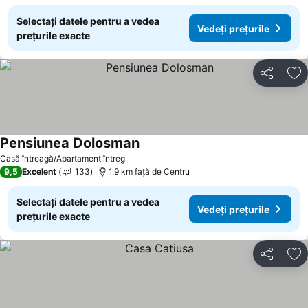
Selectați datele pentru a vedea
Vedeți prețurile
prețurile exacte
Distribuiți
Ad
Pensiunea Dolosman
Casă întreagă/Apartament întreg
9,5
Excelent
133
1.9 km faţă de Centru
Selectați datele pentru a vedea
Vedeți prețurile
prețurile exacte
Distribuiți
Ad