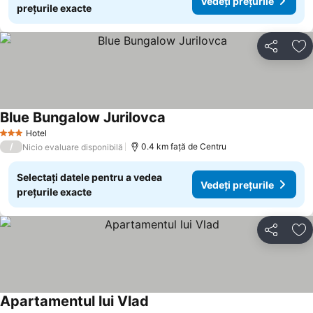
Vedeți prețurile
prețurile exacte
Distribuiți
Ad
Blue Bungalow Jurilovca
Hotel
3 Stele
/
0.4 km faţă de Centru
Nicio evaluare disponibilă
Selectați datele pentru a vedea
Vedeți prețurile
prețurile exacte
Distribuiți
Ad
Apartamentul lui Vlad