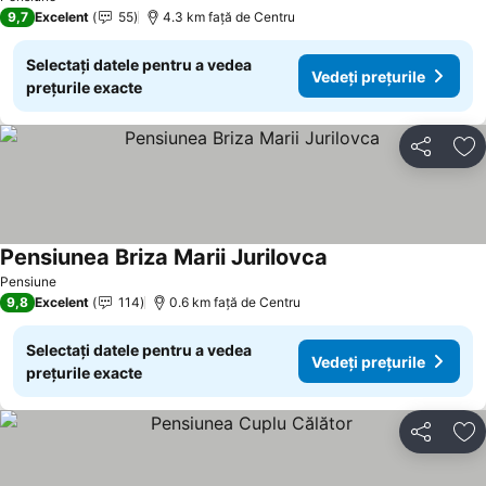
9,7
Excelent
55
4.3 km faţă de Centru
Selectați datele pentru a vedea
Vedeți prețurile
prețurile exacte
Distribuiți
Ad
Pensiunea Briza Marii Jurilovca
Pensiune
9,8
Excelent
114
0.6 km faţă de Centru
Selectați datele pentru a vedea
Vedeți prețurile
prețurile exacte
Distribuiți
Ad