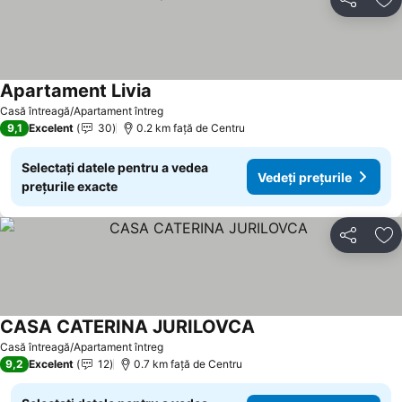
Distribuiți
Ad
Apartament Livia
Casă întreagă/Apartament întreg
9,1
Excelent
30
0.2 km faţă de Centru
Selectați datele pentru a vedea
Vedeți prețurile
prețurile exacte
Distribuiți
Ad
CASA CATERINA JURILOVCA
Casă întreagă/Apartament întreg
9,2
Excelent
12
0.7 km faţă de Centru