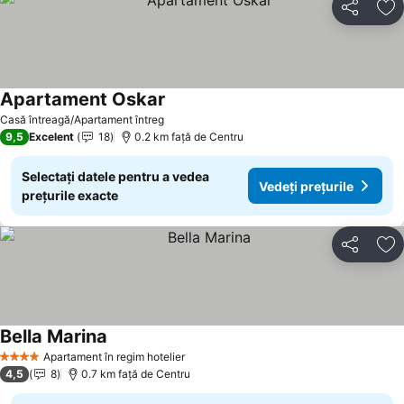
Distribuiți
Ad
Apartament Oskar
Casă întreagă/Apartament întreg
9,5
Excelent
18
0.2 km faţă de Centru
Selectați datele pentru a vedea
Vedeți prețurile
prețurile exacte
Distribuiți
Ad
Bella Marina
Apartament în regim hotelier
4 Stele
4,5
8
0.7 km faţă de Centru