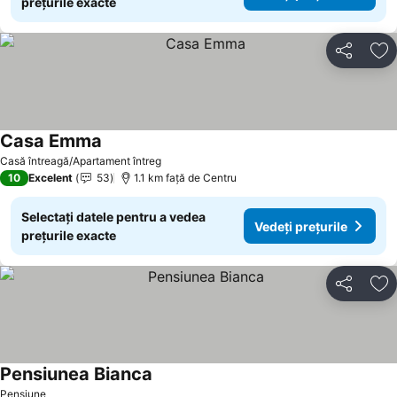
prețurile exacte
Distribuiți
Ad
Casa Emma
Casă întreagă/Apartament întreg
10
Excelent
53
1.1 km faţă de Centru
Selectați datele pentru a vedea
Vedeți prețurile
prețurile exacte
Distribuiți
Ad
Pensiunea Bianca
Pensiune