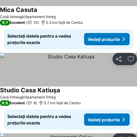
Mica Casuta
Casă întreagă/Apartament întreg
9,7
Excelent
10
0.5 km faţă de Centru
Selectați datele pentru a vedea
Vedeți prețurile
prețurile exacte
Distribuiți
Ad
Studio Casa Katiușa
Casă întreagă/Apartament întreg
9,8
Excelent
9
0.7 km faţă de Centru
Selectați datele pentru a vedea
Vedeți prețurile
prețurile exacte