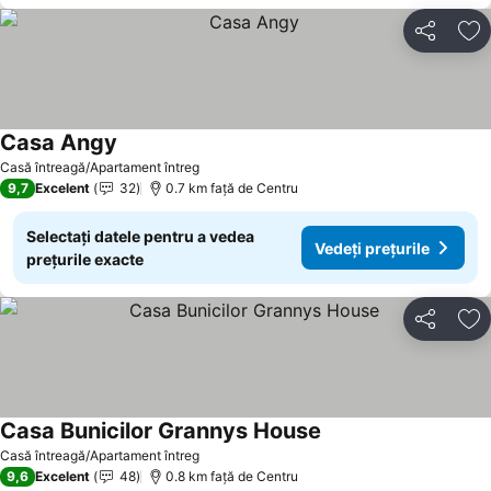
Distribuiți
Ad
Casa Angy
Casă întreagă/Apartament întreg
9,7
Excelent
32
0.7 km faţă de Centru
Selectați datele pentru a vedea
Vedeți prețurile
prețurile exacte
Distribuiți
Ad
Casa Bunicilor Grannys House
Casă întreagă/Apartament întreg
9,6
Excelent
48
0.8 km faţă de Centru