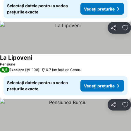
Selectați datele pentru a vedea
Vedeți prețurile
prețurile exacte
Distribuiți
Ad
La Lipoveni
Pensiune
8,5
Excelent
108
0.7 km faţă de Centru
Selectați datele pentru a vedea
Vedeți prețurile
prețurile exacte
Distribuiți
Ad