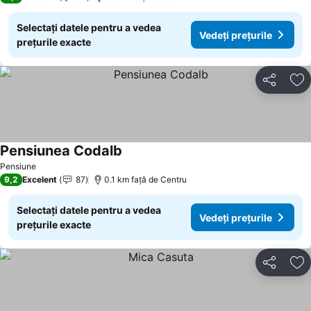
Selectați datele pentru a vedea
Vedeți prețurile
prețurile exacte
Distribuiți
Ad
Pensiunea Codalb
Pensiune
9,2
Excelent
87
0.1 km faţă de Centru
Selectați datele pentru a vedea
Vedeți prețurile
prețurile exacte
Distribuiți
Ad