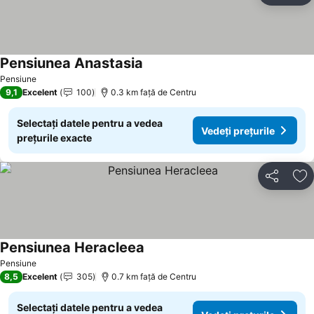
Pensiunea Anastasia
Pensiune
9,1
Excelent
100
0.3 km faţă de Centru
Selectați datele pentru a vedea
Vedeți prețurile
prețurile exacte
Distribuiți
Ad
Pensiunea Heracleea
Pensiune
8,5
Excelent
305
0.7 km faţă de Centru
Selectați datele pentru a vedea