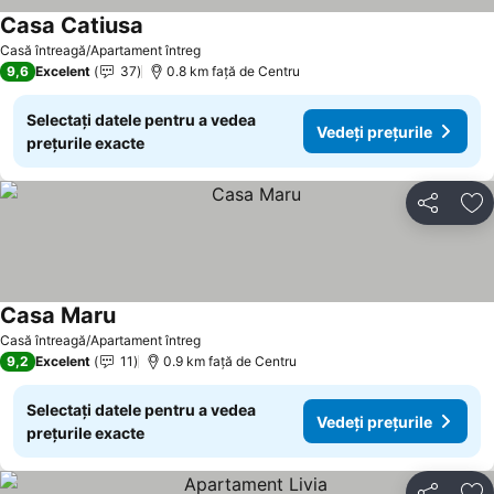
Casa Catiusa
Casă întreagă/Apartament întreg
9,6
Excelent
37
0.8 km faţă de Centru
Selectați datele pentru a vedea
Vedeți prețurile
prețurile exacte
Distribuiți
Ad
Casa Maru
Casă întreagă/Apartament întreg
9,2
Excelent
11
0.9 km faţă de Centru
Selectați datele pentru a vedea
Vedeți prețurile
prețurile exacte