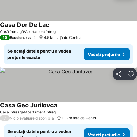
Casa Dor De Lac
Casă întreagă/Apartament întreg
10
Excelent
2
4.5 km faţă de Centru
Selectați datele pentru a vedea
Vedeți prețurile
prețurile exacte
Distribuiți
Ad
Casa Geo Jurilovca
Casă întreagă/Apartament întreg
/
1.1 km faţă de Centru
Nicio evaluare disponibilă
Selectați datele pentru a vedea
Vedeți prețurile