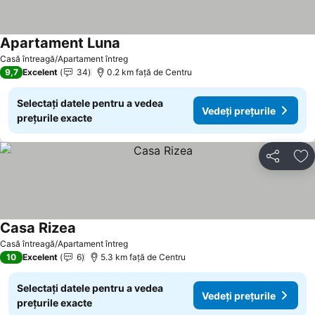
Apartament Luna
Casă întreagă/Apartament întreg
9,7
Excelent
34
0.2 km faţă de Centru
Selectați datele pentru a vedea
Vedeți prețurile
prețurile exacte
Distribuiți
Ad
Casa Rizea
Casă întreagă/Apartament întreg
10
Excelent
6
5.3 km faţă de Centru
Selectați datele pentru a vedea
Vedeți prețurile
prețurile exacte