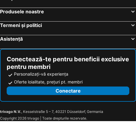
Sibiu, Jud. Sibiu Hoteluri
Constanța, Jud. Constanţa Hoteluri
Produsele noastre
Costinești, Jud. Constanţa Hoteluri
Mamaia, Jud. Constanţa Hoteluri
Băile Herculane, Jud. Caraș-Severin Hoteluri
Termeni și politici
Asistență
Conectează-te pentru beneficii exclusive
pentru membri
Personalizați-vă experiența
Oferte loialitate, prețuri pt. membri
Conectare
trivago N.V.
, Kesselstraße 5 – 7, 40221 Düsseldorf, Germania
Copyright 2026 trivago | Toate drepturile rezervate.