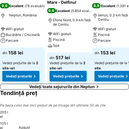
Mare - Delfinul
9,6
8,9
Excelent
(
78 evaluări
)
Excelent
(
1.381 e
8,6
Excelent
(
5.854 evaluări
)
Neptun, România
Venus, 0.3 km faţă
Centru
Eforie Nord, 0.9 km faţă
de Centru
WiFi gratuit
WiFi gratuit
WiFi gratuit
Bucătărie / Chicinetă
Piscină
Piscină
Parcare
Parcare
Spa
158 lei
153 lei
din
din
517 lei
din
Vedeți prețurile de la
2
Vedeți prețurile de la
2
Vedeți prețurile de la
site-uri
site-uri
site
Vedeți prețurile
Vedeți prețurile
Vedeți prețurile
Vedeți toate sejururile din Neptun
Tendință preț
Pe baza celor mai mici prețuri de pe trivago din ultimele 30 de zile
205 l
ei
105 l
Saturday, August 22
205 lei
August
ei
Wednesday, August 19
187 lei
Saturday, August 29
186 lei