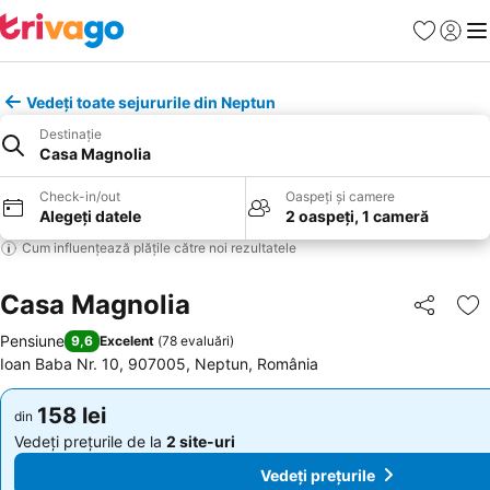
Favorite
Conect
Men
Vedeți toate sejururile din Neptun
Destinație
Casa Magnolia
Check-in/out
Oaspeți și camere
Alegeți datele
2 oaspeți, 1 cameră
Cum influențează plățile către noi rezultatele
Casa Magnolia
Distribuiți
Ad
Pensiune
9,6
Excelent
(
78 evaluări
)
Ioan Baba Nr. 10, 907005, Neptun, România
158 lei
158 lei
din
din
Vedeți prețurile de la
2 site-uri
Vedeți prețurile de la
2 site-uri
Vedeți prețurile
Vedeți prețurile