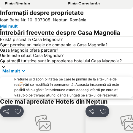
Plaja Neptun
Plaja Constanța
Informații despre proprietate
Gara Constanța
Plaja Venus
Ioan Baba Nr. 10, 907005, Neptun, România
Portul Tomis
Epava
Mai mult
Plaja Olimp
Casa de Cultură
Întrebări frecvente despre Casa Magnolia
Delfinariu Constanța
Centru
Există piscină la Casa Magnolia?
Sunt permise animalele de companie la Casa Magnolia?
Lacul Techirghiol
Obelisc Costinești
Casa Magnolia oferă parcare?
Gara Medgidia
Plaja Jupiter
Unde este situat Casa Magnolia?
Ce atracții turistice sunt în apropierea hotelului Casa Magnolia?
Aqua Magic
Gara Mangalia
Mai mult
Plaja Krapets
Mănăstirea Sfânta Maria
Prețurile și disponibilitatea pe care le primim de la site-urile de
Tomis Nord
Stadionul Iftimie Ilisei
rezervări se modifică în permanență. Aceasta înseamnă că este
Portul Turistic Callatis Mangalia
Cazinou
posibil să nu găsiți întotdeauna exact aceeași ofertă pe care ați
văzut-o pe trivago atunci când ajungeți pe site-ul de rezervări.
Portul Constanța
Tomis
Cele mai apreciate Hotels din Neptun
Faleză Sud
Lacul Siutghiol
Distribuiți
Adăugaţi la favorite
Distribuiți
Adăugaţi la f
Piața Ovidiu
Palas
Luna Parc
Sunwaves
C.E.T.
Coiciu