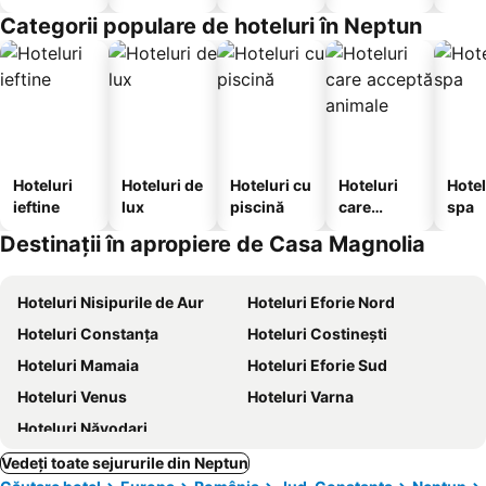
hotelier
Categorii populare de hoteluri în Neptun
Hoteluri
Hoteluri de
Hoteluri cu
Hoteluri
Hotel
ieftine
lux
piscină
care
spa
acceptă
Destinații în apropiere de Casa Magnolia
animale
Hoteluri Nisipurile de Aur
Hoteluri Eforie Nord
Hoteluri Constanța
Hoteluri Costinești
Hoteluri Mamaia
Hoteluri Eforie Sud
Hoteluri Venus
Hoteluri Varna
Hoteluri Năvodari
Vedeți toate sejururile din Neptun