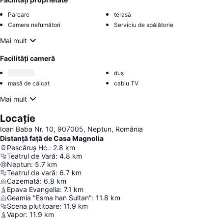
Parcare
terasă
Camere nefumători
Serviciu de spălătorie
Mai mult
Facilități cameră
duș
masă de călcat
cablu TV
Mai mult
Locație
Ioan Baba Nr. 10, 907005, Neptun, România
Distanță față de Casa Magnolia
Pescăruș Hc.
:
2.8
km
Teatrul de Vară
:
4.8
km
Neptun
:
5.7
km
Teatrul de vară
:
6.7
km
Cazemată
:
6.8
km
Epava Evangelia
:
7.1
km
Geamia "Esma han Sultan"
:
11.8
km
Scena plutitoare
:
11.9
km
Vapor
:
11.9
km