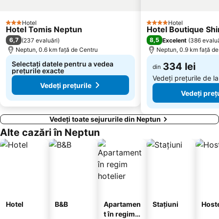
Gara Năvodari
Mihail Kogaliniceanu
Hotel
Hotel
3 Stele
4 Stele
Pescărie
Far
Hotel Tomis Neptun
Hotel Boutique Sh
6,7
8,5
(
237 evaluări
)
Excelent
(
386 evaluă
Shablenska Tuzla
Palazu Mare
Neptun, 0.6 km faţă de Centru
Neptun, 0.9 km faţă de
Zona Industrială
Tăbăcărie
Selectați datele pentru a vedea
334 lei
din
Delfinariul Constanța
Unirii
prețurile exacte
Vedeți prețurile de l
Vedeți prețurile
Vedeți preț
Vedeți toate sejururile din Neptun
Alte cazări în Neptun
Hotel
B&B
Apartamen
Stațiuni
Host
t în regim