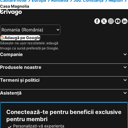
Căutare hotel
Europa
România
Jud. Constanţa
Neptun
Casa Magnolia
Facebook
Twitter
Insta
Yo
Adaugă pe Google
Găsește-ne ușor rezultatele: adaugă
trivago ca sursă preferată pe Google.
Companie
Produsele noastre
Termeni și politici
Asistență
Conectează-te pentru beneficii exclusive
pentru membri
Personalizați-vă experiența