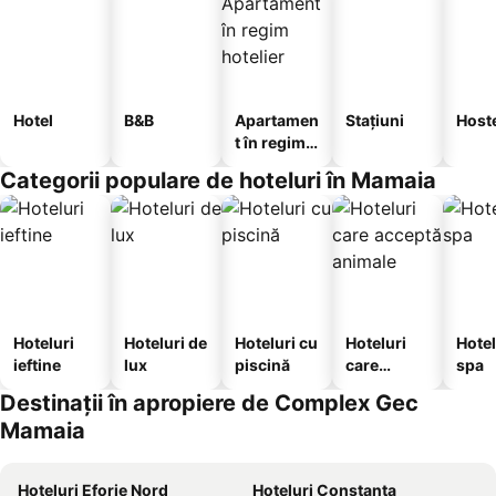
Hotel
B&B
Apartamen
Stațiuni
Host
t în regim
hotelier
Categorii populare de hoteluri în Mamaia
Hoteluri
Hoteluri de
Hoteluri cu
Hoteluri
Hotel
ieftine
lux
piscină
care
spa
acceptă
Destinații în apropiere de Complex Gec
animale
Mamaia
Hoteluri Eforie Nord
Hoteluri Constanța