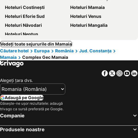
Hoteluri Costinești
Hoteluri Mamaia
Hoteluri Eforie Sud
Hoteluri Venus
Hoteluri Năvodari
Hoteluri Mangalia
Hoteluri Neptun
Vedeți toate sejururile din Mamaia
Căutare hotel
Europa
România
Jud. Constanţa
Mamaia
Complex Gec Mamaia
Facebook
Twitter
Insta
Yo
Alegeţi ţara dvs.
Adaugă pe Google
Găsește-ne ușor rezultatele: adaugă
trivago ca sursă preferată pe Google.
Companie
Produsele noastre