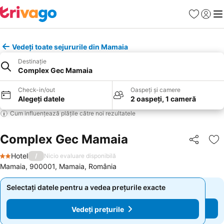
Favorite
Conect
Men
Vedeți toate sejururile din Mamaia
Destinație
Complex Gec Mamaia
Check-in/out
Oaspeți și camere
Alegeți datele
2 oaspeți, 1 cameră
Cum influențează plățile către noi rezultatele
Complex Gec Mamaia
Distribuiți
Ad
Hotel
/
Nicio evaluare disponibilă
2 Stele
Mamaia, 900001, Mamaia, România
Selectați datele pentru a vedea prețurile exacte
Selectați datele pentru a vedea prețurile exacte
Vedeți prețurile
Vedeți prețurile