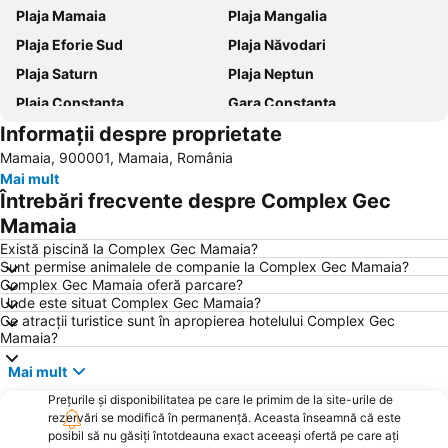
Plaja Mamaia
Plaja Mangalia
Plaja Eforie Sud
Plaja Năvodari
Plaja Saturn
Plaja Neptun
Plaja Constanța
Gara Constanța
Informații despre proprietate
Plaja Venus
Portul Tomis
Mamaia, 900001, Mamaia, România
Epava
Plaja Olimp
Mai mult
Casa de Cultură
Delfinariu Constanța
Întrebări frecvente despre Complex Gec
Centru
Lacul Techirghiol
Mamaia
Obelisc Costinești
Gara Medgidia
Există piscină la Complex Gec Mamaia?
Sunt permise animalele de companie la Complex Gec Mamaia?
Plaja Jupiter
Aqua Magic
Complex Gec Mamaia oferă parcare?
Unde este situat Complex Gec Mamaia?
Gara Mangalia
Mănăstirea Sfânta Maria
Ce atracții turistice sunt în apropierea hotelului Complex Gec
Tomis Nord
Stadionul Iftimie Ilisei
Mamaia?
Portul Turistic Callatis Mangalia
Cazinou
Mai mult
Portul Constanța
Tomis
Prețurile și disponibilitatea pe care le primim de la site-urile de
rezervări se modifică în permanență. Aceasta înseamnă că este
Faleză Sud
Lacul Siutghiol
posibil să nu găsiți întotdeauna exact aceeași ofertă pe care ați