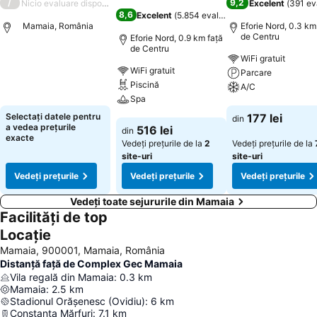
/
9,2
Nicio evaluare disponibilă
Excelent
(
391 ev
8,6
Excelent
(
5.854 evaluări
)
Mamaia, România
Eforie Nord, 0.3 km
de Centru
Eforie Nord, 0.9 km faţă
de Centru
WiFi gratuit
Vedeți prețurile
WiFi gratuit
Parcare
Piscină
A/C
Spa
Vedeți prețurile
Selectați datele pentru
177 lei
din
Vedeți prețurile
a vedea prețurile
516 lei
din
exacte
Vedeți prețurile de la
2
Vedeți prețurile de la
site-uri
site-uri
Vedeți prețurile
Vedeți prețurile
Vedeți prețurile
Vedeți toate sejururile din Mamaia
Facilități de top
Locație
Mamaia, 900001, Mamaia, România
Distanță față de Complex Gec Mamaia
Vila regală din Mamaia
:
0.3
km
Mamaia
:
2.5
km
Stadionul Orășenesc (Ovidiu)
:
6
km
Constanța Mărfuri
:
7.1
km