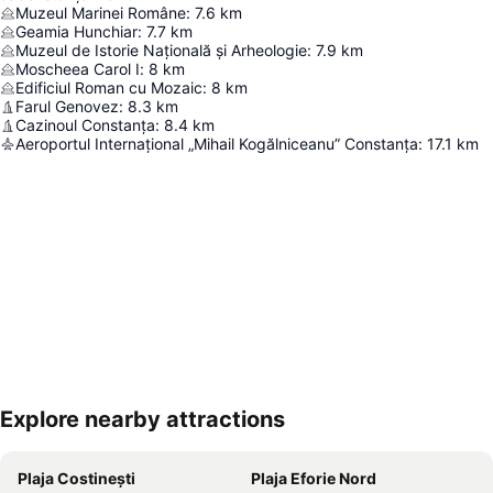
Muzeul Marinei Române
:
7.6
km
Geamia Hunchiar
:
7.7
km
Muzeul de Istorie Națională și Arheologie
:
7.9
km
Moscheea Carol I
:
8
km
Edificiul Roman cu Mozaic
:
8
km
Farul Genovez
:
8.3
km
Cazinoul Constanța
:
8.4
km
Aeroportul Internațional „Mihail Kogălniceanu” Constanța
:
17.1
km
Explore nearby attractions
Hartă extinsă
Plaja Costinești
Plaja Eforie Nord