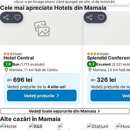
Piața Ovidiu
Palas
văzut-o pe trivago atunci când ajungeți pe site-ul de rezervări.
Cele mai apreciate Hotels din Mamaia
Luna Parc
Sunwaves
Coiciu
Gara Năvodari
Distribuiți
Adăugaţi la favorite
Distribuiți
Adăugaţi la f
C.E.T.
Mihail Kogaliniceanu
Pescărie
Far
Palazu Mare
Zona Industrială
Cetatea Histria
Tăbăcărie
Hotel
Hotel
3 Stele
4 Stele
Hotel Central
Splendid Conferenc
Lake View
Unirii
7,6
9,2
Bun
(
1.713 evaluări
)
Excelent
(
3.521 eval
Delfinariul Constanța
Energia
Mamaia, 1.1 km faţă de Centru
Mamaia, 1.0 km faţă d
696 lei
326 lei
din
din
Vedeți prețurile de la
4 site-uri
Vedeți prețurile de l
Vedeți prețurile
Vede
Vedeți toate sejururile din Mamaia
Alte cazări în Mamaia