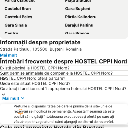
Pârtia Clăbucet
Piața Sfatului
Castelul Bran
Gara Buşteni
Castelul Peleș
Pârtia Kalinderu
Gara Sinaia
Barajul Paltinu
Centru
Gara Brașov
Informații despre proprietate
Peștera Ialomicioara
Strada Republicii
Strada Paltinului, 105500, Buşteni, România
Centrul istoric
Paradisul Acvatic
Mai mult
Partia Noua
Sfinxul din Bucegi
Întrebări frecvente despre HOSTEL CPPI Nord
Teleschi Bradul
Mănăstirea Caraiman
Există piscină la HOSTEL CPPI Nord?
Sunt permise animalele de companie la HOSTEL CPPI Nord?
Telescaun Cota 1400-Cota 2000 Sinaia
Cheile Gradistei
HOSTEL CPPI Nord oferă parcare?
Castelul Cantacuzino
Biserica Neagră
Unde este situat HOSTEL CPPI Nord?
Ce atracții turistice sunt în apropierea hotelului HOSTEL CPPI Nord?
Sorica
Telegondola Sinaia
Mai mult
Bartolomeu
Stațiunea Poiana Brașov
Prețurile și disponibilitatea pe care le primim de la site-urile de
Parcul Natural Bucegi
Gara Azuga
rezervări se modifică în permanență. Aceasta înseamnă că este
Furnica
Noua
posibil să nu găsiți întotdeauna exact aceeași ofertă pe care ați
văzut-o pe trivago atunci când ajungeți pe site-ul de rezervări.
Azuga
Astra
Cele mai apreciate Hotels din Buşteni