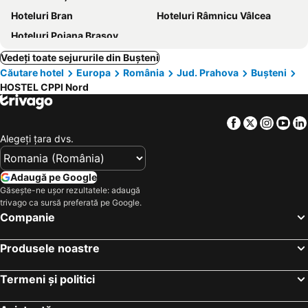
Hoteluri Bran
Hoteluri Râmnicu Vâlcea
Hoteluri Poiana Braşov
Vedeți toate sejururile din Buşteni
Căutare hotel
Europa
România
Jud. Prahova
Buşteni
HOSTEL CPPI Nord
Facebook
Twitter
Insta
Yo
Alegeţi ţara dvs.
Adaugă pe Google
Găsește-ne ușor rezultatele: adaugă
trivago ca sursă preferată pe Google.
Companie
Produsele noastre
Termeni și politici