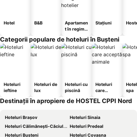
Hotel
B&B
Apartamen
Stațiuni
Host
t în regim
hotelier
Categorii populare de hoteluri în Buşteni
Hoteluri
Hoteluri de
Hoteluri cu
Hoteluri
Hotel
ieftine
lux
piscină
care
spa
acceptă
Destinații în apropiere de HOSTEL CPPI Nord
animale
Hoteluri Brașov
Hoteluri Sinaia
Hoteluri Călimănești-Căciulata
Hoteluri Predeal
Hoteluri Buşteni
Hoteluri Covasna