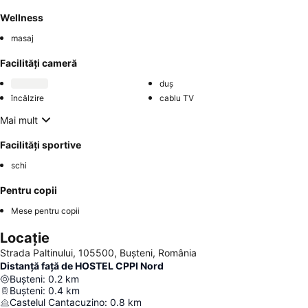
Wellness
masaj
Facilități cameră
duș
încălzire
cablu TV
Mai mult
Facilități sportive
schi
Pentru copii
Mese pentru copii
Locație
Strada Paltinului, 105500, Buşteni, România
Distanță față de HOSTEL CPPI Nord
Buşteni
:
0.2
km
Bușteni
:
0.4
km
Castelul Cantacuzino
:
0.8
km