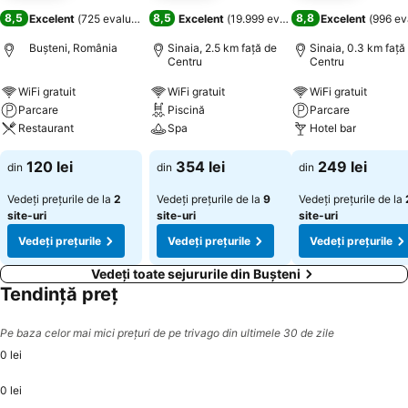
8,5
8,5
8,8
Excelent
(
725 evaluări
)
Excelent
(
19.999 evaluări
)
Excelent
(
996 ev
Buşteni, România
Sinaia, 2.5 km faţă de
Sinaia, 0.3 km faţă
Centru
Centru
WiFi gratuit
WiFi gratuit
WiFi gratuit
Parcare
Piscină
Parcare
Restaurant
Spa
Hotel bar
120 lei
354 lei
249 lei
din
din
din
Vedeți prețurile de la
2
Vedeți prețurile de la
9
Vedeți prețurile de la
site-uri
site-uri
site-uri
Vedeți prețurile
Vedeți prețurile
Vedeți prețurile
Vedeți toate sejururile din Buşteni
Tendință preț
Pe baza celor mai mici prețuri de pe trivago din ultimele 30 de zile
0 lei
0 lei