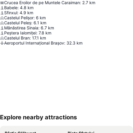
Crucea Eroilor de pe Muntele Caraiman
:
2.7
km
Babele
:
4.8
km
Sfinxul
:
4.9
km
Castelul Pelișor
:
6
km
Castelul Peleș
:
6.1
km
Mănăstirea Sinaia
:
6.7
km
Peștera Ialomiței
:
7.8
km
Castelul Bran
:
17.1
km
Aeroportul Internațional Brașov
:
32.3
km
Explore nearby attractions
Hartă extinsă