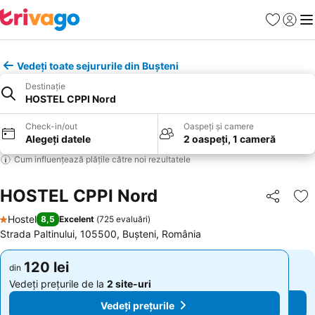
Favorite
Conect
Men
Vedeți toate sejururile din Buşteni
Destinație
HOSTEL CPPI Nord
Check-in/out
Oaspeți și camere
Alegeți datele
2 oaspeți, 1 cameră
Cum influențează plățile către noi rezultatele
HOSTEL CPPI Nord
Distribuiți
Ad
Hostel
8,5
Excelent
(
725 evaluări
)
1 Stele
Strada Paltinului, 105500, Buşteni, România
120 lei
120 lei
din
din
Vedeți prețurile de la
2 site-uri
Vedeți prețurile de la
2 site-uri
Vedeți prețurile
Vedeți prețurile