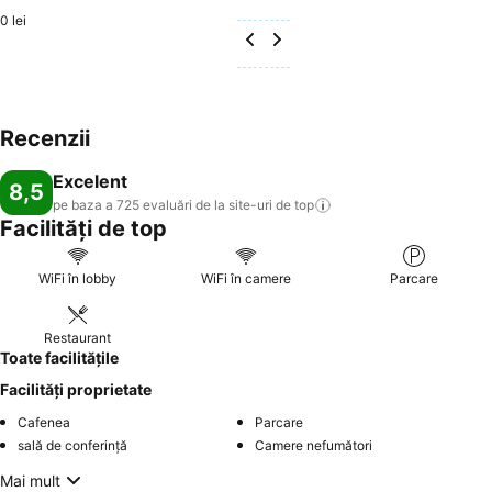
0 lei
Recenzii
Excelent
8,5
pe baza a 725 evaluări de la site-uri de
top
Facilități de top
WiFi în lobby
WiFi în camere
Parcare
Restaurant
Toate facilitățile
Facilități proprietate
Cafenea
Parcare
sală de conferinţă
Camere nefumători
Mai mult