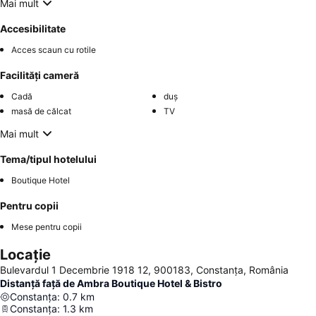
Mai mult
Accesibilitate
Acces scaun cu rotile
Facilități cameră
Cadă
duș
masă de călcat
TV
Mai mult
Tema/tipul hotelului
Boutique Hotel
Pentru copii
Mese pentru copii
Locație
Bulevardul 1 Decembrie 1918 12, 900183, Constanța, România
Distanță față de Ambra Boutique Hotel & Bistro
Constanța
:
0.7
km
Constanța
:
1.3
km