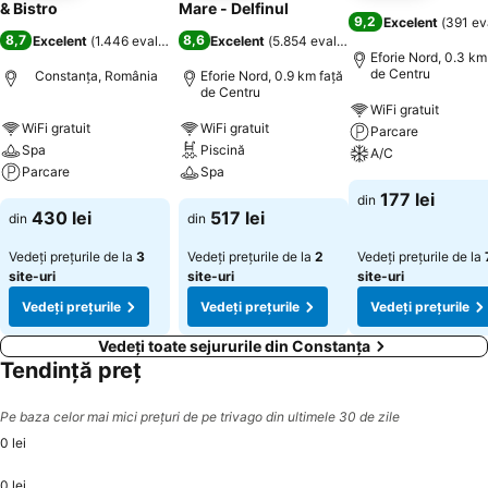
& Bistro
Mare - Delfinul
9,2
Excelent
(
391 ev
8,7
8,6
Excelent
(
1.446 evaluări
)
Excelent
(
5.854 evaluări
)
Eforie Nord, 0.3 km
de Centru
Constanța, România
Eforie Nord, 0.9 km faţă
de Centru
WiFi gratuit
WiFi gratuit
WiFi gratuit
Parcare
Spa
Piscină
A/C
Parcare
Spa
177 lei
din
430 lei
517 lei
din
din
Vedeți prețurile de la
3
Vedeți prețurile de la
2
Vedeți prețurile de la
site-uri
site-uri
site-uri
Vedeți prețurile
Vedeți prețurile
Vedeți prețurile
Vedeți toate sejururile din Constanța
Tendință preț
Pe baza celor mai mici prețuri de pe trivago din ultimele 30 de zile
0 lei
0 lei