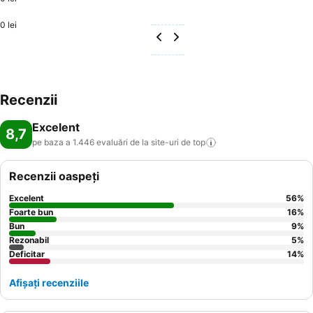
0 lei
Recenzii
Excelent
8,7
pe baza a 1.446 evaluări de la site-uri de
top
Recenzii oaspeți
Excelent
56
%
Foarte bun
16
%
Bun
9
%
Rezonabil
5
%
Deficitar
14
%
Afișați recenziile