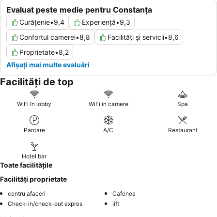
Evaluat peste medie pentru Constanța
Curățenie
•
9,4
Experiență
•
9,3
Confortul camerei
•
8,8
Facilități și servicii
•
8,6
Proprietate
•
8,2
Afișați mai multe evaluări
Facilități de top
WiFi în lobby
WiFi în camere
Spa
Parcare
A/C
Restaurant
Hotel bar
Toate facilitățile
Facilități proprietate
centru afaceri
Cafenea
Check-in/check-out expres
lift