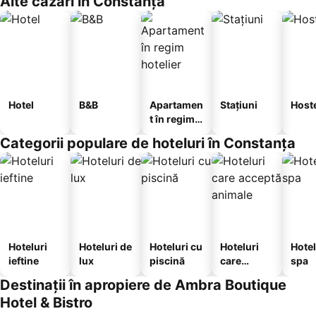
Alte cazări în Constanța
Hotel
B&B
Apartamen
Stațiuni
Host
t în regim
hotelier
Categorii populare de hoteluri în Constanța
Hoteluri
Hoteluri de
Hoteluri cu
Hoteluri
Hotel
ieftine
lux
piscină
care
spa
acceptă
Destinații în apropiere de Ambra Boutique
animale
Hotel & Bistro