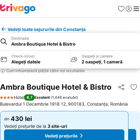
Favorite
Conect
Men
Vedeți toate sejururile din Constanța
Destinație
Ambra Boutique Hotel & Bistro
Check-in/out
Oaspeți și camere
Alegeți datele
2 oaspeți, 1 cameră
Cum influențează plățile către noi rezultatele
Ambra Boutique Hotel & Bistro
Distribuiți
Ad
Hotel
8,7
Excelent
(
1.446 evaluări
)
4 Stele
Bulevardul 1 Decembrie 1918 12, 900183, Constanța, România
430 lei
430 lei
din
din
Vedeți prețurile de la
3 site-uri
Vedeți prețurile de la
3 site-uri
Vedeți prețurile
Vedeți prețurile