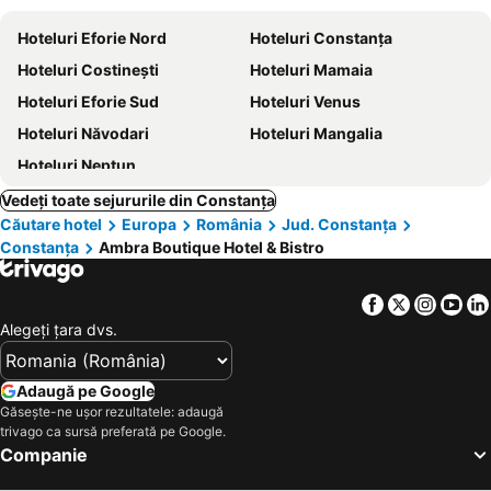
Hoteluri Eforie Nord
Hoteluri Constanța
Hoteluri Costinești
Hoteluri Mamaia
Hoteluri Eforie Sud
Hoteluri Venus
Hoteluri Năvodari
Hoteluri Mangalia
Hoteluri Neptun
Vedeți toate sejururile din Constanța
Căutare hotel
Europa
România
Jud. Constanţa
Constanța
Ambra Boutique Hotel & Bistro
Facebook
Twitter
Insta
Yo
Alegeţi ţara dvs.
Adaugă pe Google
Găsește-ne ușor rezultatele: adaugă
trivago ca sursă preferată pe Google.
Companie