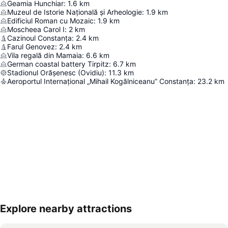
Geamia Hunchiar
:
1.6
km
Muzeul de Istorie Națională și Arheologie
:
1.9
km
Edificiul Roman cu Mozaic
:
1.9
km
Moscheea Carol I
:
2
km
Cazinoul Constanța
:
2.4
km
Farul Genovez
:
2.4
km
Vila regală din Mamaia
:
6.6
km
German coastal battery Tirpitz
:
6.7
km
Stadionul Orășenesc (Ovidiu)
:
11.3
km
Aeroportul Internațional „Mihail Kogălniceanu” Constanța
:
23.2
km
Explore nearby attractions
Hartă extinsă