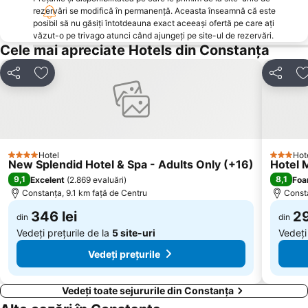
Tomis
Faleză Sud
rezervări se modifică în permanență. Aceasta înseamnă că este
Lacul Siutghiol
Piața Ovidiu
posibil să nu găsiți întotdeauna exact aceeași ofertă pe care ați
văzut-o pe trivago atunci când ajungeți pe site-ul de rezervări.
Palas
Luna Parc
Cele mai apreciate Hotels din Constanța
Sunwaves
Coiciu
Distribuiți
Adăugaţi la favorite
Distribui
A
C.E.T.
Gara Năvodari
Mihail Kogaliniceanu
Pescărie
Far
Palazu Mare
Zona Industrială
Cetatea Histria
Hotel
Hot
4 Stele
3 Stele
Tăbăcărie
Delfinariul Constanța
New Splendid Hotel & Spa - Adults Only (+16)
Hotel 
9,1
8,1
Excelent
(
2.869 evaluări
)
Foa
Unirii
Lake View
Constanța, 9.1 km faţă de Centru
Consta
346 lei
29
din
din
Vedeți prețurile de la
5 site-uri
Vedeți
Vedeți prețurile
Vedeți toate sejururile din Constanța