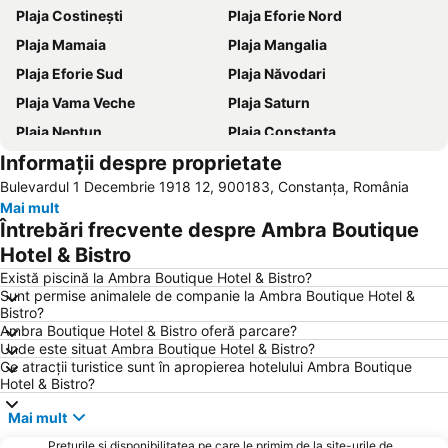
Plaja Costinești
Plaja Eforie Nord
Plaja Mamaia
Plaja Mangalia
Plaja Eforie Sud
Plaja Năvodari
Plaja Vama Veche
Plaja Saturn
Plaja Neptun
Plaja Constanța
Informații despre proprietate
Gara Constanța
Plaja Venus
Bulevardul 1 Decembrie 1918 12, 900183, Constanța, România
Portul Tomis
Epava
Mai mult
Plaja Olimp
Casa de Cultură
Întrebări frecvente despre Ambra Boutique
Delfinariu Constanța
Centru
Hotel & Bistro
Lacul Techirghiol
Obelisc Costinești
Există piscină la Ambra Boutique Hotel & Bistro?
Sunt permise animalele de companie la Ambra Boutique Hotel &
Gara Medgidia
Plaja Jupiter
Bistro?
Ambra Boutique Hotel & Bistro oferă parcare?
Aqua Magic
Gara Mangalia
Unde este situat Ambra Boutique Hotel & Bistro?
Mănăstirea Sfânta Maria
Tomis Nord
Ce atracții turistice sunt în apropierea hotelului Ambra Boutique
Hotel & Bistro?
Stadionul Iftimie Ilisei
Portul Turistic Callatis Mangalia
Mai mult
Cazinou
Portul Constanța
Prețurile și disponibilitatea pe care le primim de la site-urile de