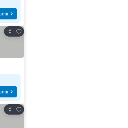
urile
Adăugaţi la favorite
Distribuiți
urile
Adăugaţi la favorite
Distribuiți