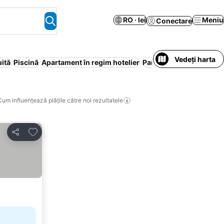
RO · lei
Meniu
Conectare
Vedeți harta
uită
Piscină
Apartament în regim hotelier
Parcare
Aer condiționa
Cum influențează plățile către noi rezultatele
Adăugaţi la favorite
Distribuiți