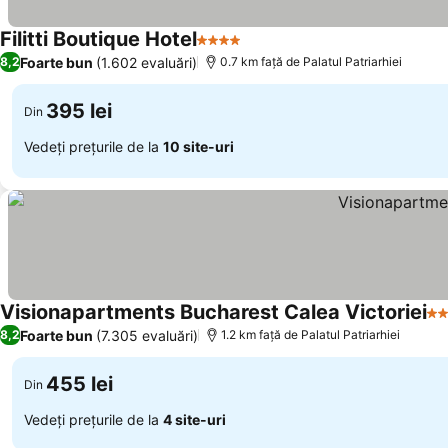
Filitti Boutique Hotel
4 Stele
Foarte bun
(1.602 evaluări)
8,2
0.7 km faţă de Palatul Patriarhiei
395 lei
Din
Vedeți prețurile de la
10 site-uri
Visionapartments Bucharest Calea Victoriei
4 
Foarte bun
(7.305 evaluări)
8,2
1.2 km faţă de Palatul Patriarhiei
455 lei
Din
Vedeți prețurile de la
4 site-uri