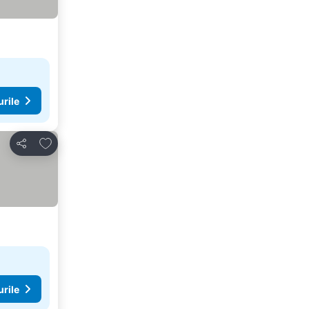
urile
Adăugaţi la favorite
Distribuiți
urile