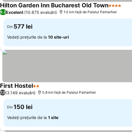
Hilton Garden Inn Bucharest Old Town
4 Stele
Excelent
(10.875 evaluări)
9,2
1.0 km faţă de Palatul Patriarhiei
577 lei
Din
Vedeți prețurile de la
10 site-uri
First Hostel
2 Stele
(3.149 evaluări)
7,2
0.8 km faţă de Palatul Patriarhiei
150 lei
Din
Vedeți prețurile de la
1 site