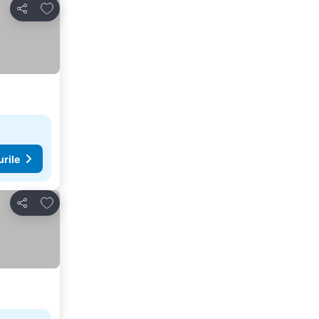
Adăugaţi la favorite
Distribuiți
urile
Adăugaţi la favorite
Distribuiți