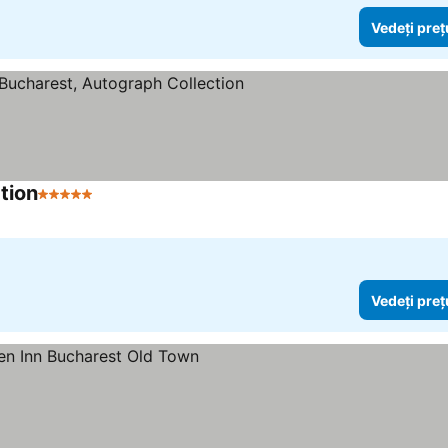
Vedeți preț
tion
5 Stele
Vedeți preț