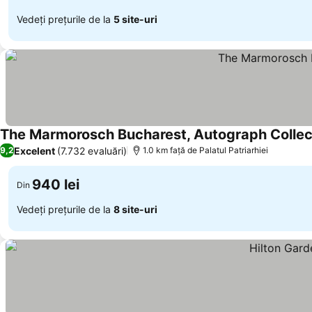
Vedeți prețurile de la
5 site-uri
The Marmorosch Bucharest, Autograph Collec
Excelent
(7.732 evaluări)
9,2
1.0 km faţă de Palatul Patriarhiei
940 lei
Din
Vedeți prețurile de la
8 site-uri