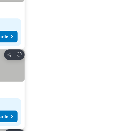
urile
Adăugaţi la favorite
Distribuiți
urile