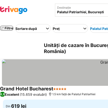
Destinație
Filtre
Sortare după
Preț
Palatul Pat
Unități de cazare în Bucureș
România)
Grand Hotel Bucharest
5 Stele
Excelent
(15.659 evaluări)
8,9
1.5 km faţă de Palatul Patriarhiei
619 lei
Din