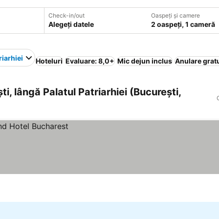
Check-in/out
Oaspeți și camere
Alegeți datele
2 oaspeți, 1 cameră
riarhiei
Hoteluri
Evaluare: 8,0+
Mic dejun inclus
Anulare grat
ti, lângă Palatul Patriarhiei (București,