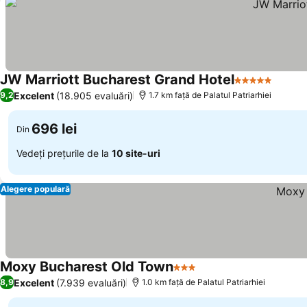
JW Marriott Bucharest Grand Hotel
5 Stele
Excelent
(18.905 evaluări)
9,2
1.7 km faţă de Palatul Patriarhiei
696 lei
Din
Vedeți prețurile de la
10 site-uri
Alegere populară
Moxy Bucharest Old Town
3 Stele
Excelent
(7.939 evaluări)
8,9
1.0 km faţă de Palatul Patriarhiei