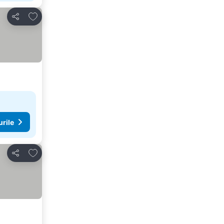
Adăugaţi la favorite
Distribuiți
urile
Adăugaţi la favorite
Distribuiți