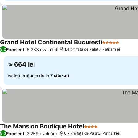
Grand Hotel Continental Bucuresti
5 Stele
Excelent
(6.233 evaluări)
9,2
1.4 km faţă de Palatul Patriarhiei
664 lei
Din
Vedeți prețurile de la
7 site-uri
The Mansion Boutique Hotel
4 Stele
Excelent
(2.259 evaluări)
9,3
0.7 km faţă de Palatul Patriarhiei