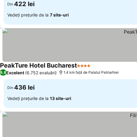
422 lei
Din
Vedeți prețurile de la
7 site-uri
PeakTure Hotel Bucharest
4 Stele
Excelent
(6.752 evaluări)
8,8
1.4 km faţă de Palatul Patriarhiei
436 lei
Din
Vedeți prețurile de la
13 site-uri