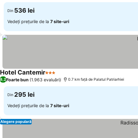
536 lei
Din
Vedeți prețurile de la
7 site-uri
Hotel Cantemir
3 Stele
Foarte bun
(1.963 evaluări)
8,2
0.7 km faţă de Palatul Patriarhiei
295 lei
Din
Vedeți prețurile de la
7 site-uri
Alegere populară