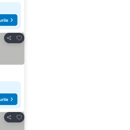
urile
Adăugaţi la favorite
Distribuiți
urile
Adăugaţi la favorite
Distribuiți