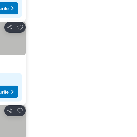
urile
Adăugaţi la favorite
Distribuiți
urile
Adăugaţi la favorite
Distribuiți