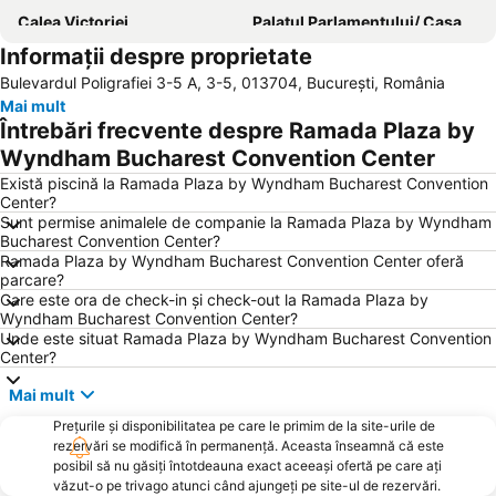
Calea Victoriei
Palatul Parlamentului/ Casa Poporului
Informații despre proprietate
Aeroportul int. Aurel Vlaicu Băneasa
Băneasa
Bulevardul Poligrafiei 3-5 A, 3-5, 013704, București, România
Palatul Naţional al Copiilor
Dristor
Mai mult
Piața Romană
Rahova
Întrebări frecvente despre Ramada Plaza by
Obor
Militari
Wyndham Bucharest Convention Center
Casa Presei Libere
Colentina
Există piscină la Ramada Plaza by Wyndham Bucharest Convention
Center?
Gara de Vest Ploiești
Palatul Patriarhiei
Sunt permise animalele de companie la Ramada Plaza by Wyndham
Bucharest Convention Center?
Parcul Herăstrău
Piața Universității
Ramada Plaza by Wyndham Bucharest Convention Center oferă
Tei
Drumul Taberei
parcare?
Care este ora de check-in și check-out la Ramada Plaza by
Cheile Dâmbovicioarei
Ghencea
Wyndham Bucharest Convention Center?
Unde este situat Ramada Plaza by Wyndham Bucharest Convention
Piața Unirii
Titan
Center?
AFI Palace Cotroceni
Pipera
Mai mult
Arcul de Triumf
Mănăstirea Cernica
Prețurile și disponibilitatea pe care le primim de la site-urile de
Bucureştii Noi
Vitan
rezervări se modifică în permanență. Aceasta înseamnă că este
posibil să nu găsiți întotdeauna exact aceeași ofertă pe care ați
Griviţa
Timpuri Noi
văzut-o pe trivago atunci când ajungeți pe site-ul de rezervări.