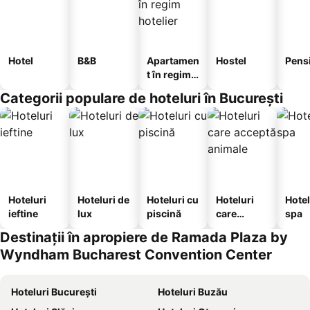
Hotel
B&B
Apartamen
Hostel
Pens
t în regim
hotelier
Categorii populare de hoteluri în București
Hoteluri
Hoteluri de
Hoteluri cu
Hoteluri
Hotel
ieftine
lux
piscină
care
spa
acceptă
Destinații în apropiere de Ramada Plaza by
animale
Wyndham Bucharest Convention Center
Hoteluri București
Hoteluri Buzău