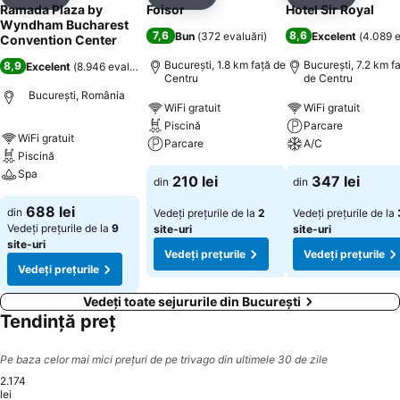
Distribuiți
Adăugaţi la favorite
Distribuiți
Adăugaţi la favorite
Distribuiți
Adăugaţi 
Ramada Plaza by
Foisor
Hotel Sir Royal
Wyndham Bucharest
7,6
8,6
Bun
(
372 evaluări
)
Excelent
(
4.089 e
Convention Center
București, 1.8 km faţă de
București, 7.2 km f
8,9
Excelent
(
8.946 evaluări
)
Centru
de Centru
București, România
WiFi gratuit
WiFi gratuit
Piscină
Parcare
WiFi gratuit
Parcare
A/C
Piscină
Spa
210 lei
347 lei
din
din
688 lei
din
Vedeți prețurile de la
2
Vedeți prețurile de la
Vedeți prețurile de la
9
site-uri
site-uri
site-uri
Vedeți prețurile
Vedeți prețurile
Vedeți prețurile
Vedeți toate sejururile din București
Tendință preț
Pe baza celor mai mici prețuri de pe trivago din ultimele 30 de zile
2.174
lei