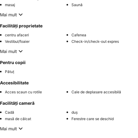
masaj
Saună
Mai mult
Facilități proprietate
centru afaceri
Cafenea
Vestibul/foaier
Check-in/check-out expres
Mai mult
Pentru copii
Pătuț
Accesibilitate
Acces scaun cu rotile
Cale de deplasare accesibilă
Facilități cameră
Cadă
duș
masă de călcat
Ferestre care se deschid
Mai mult