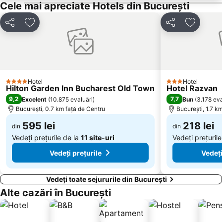
Băneasa Shopping City
Aviatorilor
Cele mai apreciate Hotels din București
Gara Ploiești Sud
Spitalul Colțea
Distribuiți
Adăugaţi la favorite
Distribuiți
Adăugaţi
Vatra Luminoasă
Pantelimon
Parcul Tineretului
Opera Națională București
Parcul Cișmigiu
Muzeul Național al Satului Dimitrie Gusti
Ferentari
Dorobanţi
Hotel
Hotel
4 Stele
3 Stele
Hilton Garden Inn Bucharest Old Town
Hotel Razvan
9,2
7,7
Excelent
(
10.875 evaluări
)
Bun
(
3.178 eva
București, 0.7 km faţă de Centru
București, 1.7 k
595 lei
218 lei
din
din
Vedeți prețurile de la
11 site-uri
Vedeți prețuril
Vedeți prețurile
Vedeți
Vedeți toate sejururile din București
Alte cazări în București