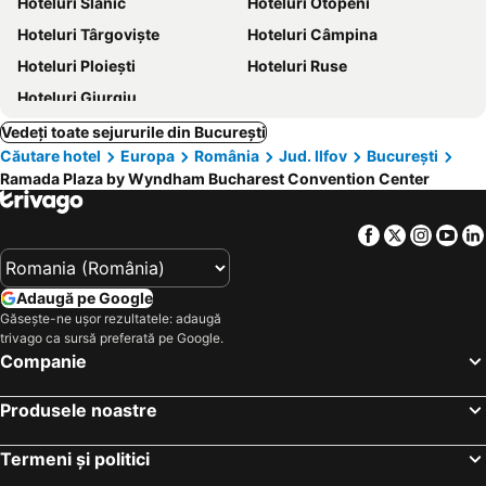
Hoteluri Slănic
Hoteluri Otopeni
Hoteluri Târgoviște
Hoteluri Câmpina
Hoteluri Ploiești
Hoteluri Ruse
Hoteluri Giurgiu
Vedeți toate sejururile din București
Căutare hotel
Europa
România
Jud. Ilfov
București
Ramada Plaza by Wyndham Bucharest Convention Center
Facebook
Twitter
Insta
Yo
Adaugă pe Google
Găsește-ne ușor rezultatele: adaugă
trivago ca sursă preferată pe Google.
Companie
Produsele noastre
Termeni și politici