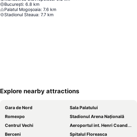
București
:
6.8
km
Palatul Mogoșoaia
:
7.6
km
Stadionul Steaua
:
7.7
km
Explore nearby attractions
Hartă extinsă
Gara de Nord
Sala Palatului
Romexpo
Stadionul Arena Naţională
Centrul Vechi
Aeroportul int. Henri Coandă București
Berceni
Spitalul Floreasca