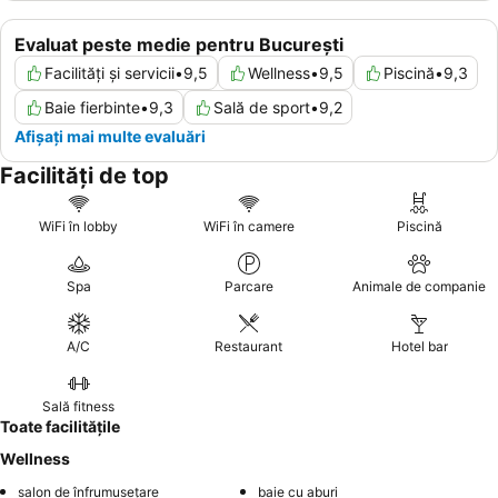
Evaluat peste medie pentru București
Facilități și servicii
•
9,5
Wellness
•
9,5
Piscină
•
9,3
Baie fierbinte
•
9,3
Sală de sport
•
9,2
Afișați mai multe evaluări
Facilități de top
WiFi în lobby
WiFi în camere
Piscină
Spa
Parcare
Animale de companie
A/C
Restaurant
Hotel bar
Sală fitness
Toate facilitățile
Wellness
salon de înfrumusețare
baie cu aburi