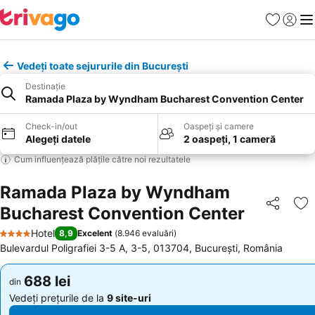
Favorite
Conect
Men
Vedeți toate sejururile din București
Destinație
Ramada Plaza by Wyndham Bucharest Convention Center
Check-in/out
Oaspeți și camere
Alegeți datele
2 oaspeți, 1 cameră
Cum influențează plățile către noi rezultatele
Ramada Plaza by Wyndham
Bucharest Convention Center
Distribuiți
Ad
Hotel
8,9
Excelent
(
8.946 evaluări
)
4 Stele
Bulevardul Poligrafiei 3-5 A, 3-5, 013704, București, România
688 lei
688 lei
din
din
Vedeți prețurile de la
9 site-uri
Vedeți prețurile de la
9 site-uri