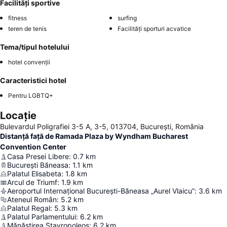
Facilități sportive
fitness
surfing
teren de tenis
Facilități sporturi acvatice
Tema/tipul hotelului
hotel convenții
Caracteristici hotel
Pentru LGBTQ+
Locație
Bulevardul Poligrafiei 3-5 A, 3-5, 013704, București, România
Distanță față de Ramada Plaza by Wyndham Bucharest
Convention Center
Casa Presei Libere
:
0.7
km
București Băneasa
:
1.1
km
Palatul Elisabeta
:
1.8
km
Arcul de Triumf
:
1.9
km
Aeroportul Internațional București-Băneasa „Aurel Vlaicu”
:
3.6
km
Ateneul Român
:
5.2
km
Palatul Regal
:
5.3
km
Palatul Parlamentului
:
6.2
km
Mănăstirea Stavropoleos
:
6.2
km