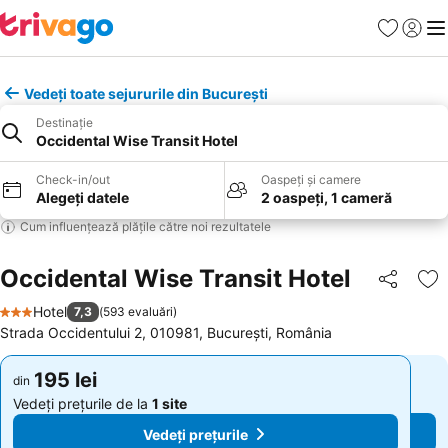
Favorite
Conect
Men
Vedeți toate sejururile din București
Destinație
Occidental Wise Transit Hotel
Check-in/out
Oaspeți și camere
Alegeți datele
2 oaspeți, 1 cameră
Cum influențează plățile către noi rezultatele
Occidental Wise Transit Hotel
Distribuiți
Ad
Hotel
7,3
(
593 evaluări
)
3 Stele
Strada Occidentului 2, 010981, București, România
195 lei
195 lei
din
din
Vedeți prețurile de la
1 site
Vedeți prețurile de la
1 site
Vedeți prețurile
Vedeți prețurile