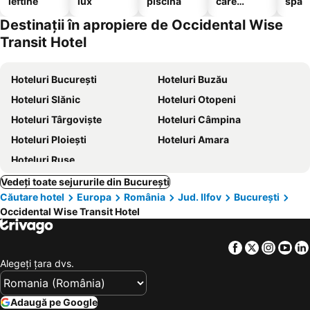
ieftine
lux
piscină
care
spa
acceptă
Destinații în apropiere de Occidental Wise
animale
Transit Hotel
Hoteluri București
Hoteluri Buzău
Hoteluri Slănic
Hoteluri Otopeni
Hoteluri Târgoviște
Hoteluri Câmpina
Hoteluri Ploiești
Hoteluri Amara
Hoteluri Ruse
Vedeți toate sejururile din București
Căutare hotel
Europa
România
Jud. Ilfov
București
Occidental Wise Transit Hotel
Facebook
Twitter
Insta
Yo
Alegeţi ţara dvs.
Adaugă pe Google