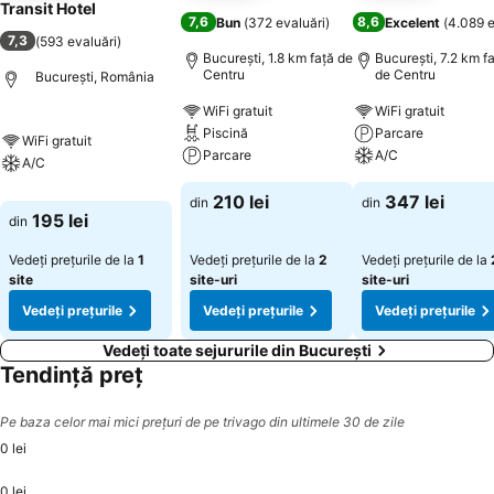
Transit Hotel
7,6
8,6
Bun
(
372 evaluări
)
Excelent
(
4.089 e
7,3
(
593 evaluări
)
București, 1.8 km faţă de
București, 7.2 km f
Centru
de Centru
București, România
WiFi gratuit
WiFi gratuit
Piscină
Parcare
WiFi gratuit
Parcare
A/C
A/C
210 lei
347 lei
din
din
195 lei
din
Vedeți prețurile de la
1
Vedeți prețurile de la
2
Vedeți prețurile de la
site
site-uri
site-uri
Vedeți prețurile
Vedeți prețurile
Vedeți prețurile
Vedeți toate sejururile din București
Tendință preț
Pe baza celor mai mici prețuri de pe trivago din ultimele 30 de zile
0 lei
0 lei