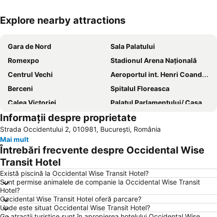
Explore nearby attractions
Hartă extinsă
Gara de Nord
Sala Palatului
Romexpo
Stadionul Arena Naţională
Centrul Vechi
Aeroportul int. Henri Coandă București
Berceni
Spitalul Floreasca
Calea Victoriei
Palatul Parlamentului/ Casa Poporului
Informații despre proprietate
Aeroportul int. Aurel Vlaicu Băneasa
Băneasa
Strada Occidentului 2, 010981, București, România
Palatul Naţional al Copiilor
Dristor
Mai mult
Piața Romană
Rahova
Întrebări frecvente despre Occidental Wise
Obor
Militari
Transit Hotel
Colentina
Casa Presei Libere
Există piscină la Occidental Wise Transit Hotel?
Sunt permise animalele de companie la Occidental Wise Transit
Palatul Patriarhiei
Parcul Herăstrău
Hotel?
Occidental Wise Transit Hotel oferă parcare?
Piața Universității
Tei
Unde este situat Occidental Wise Transit Hotel?
Drumul Taberei
Cheile Dâmbovicioarei
Ce atracții turistice sunt în apropierea hotelului Occidental Wise