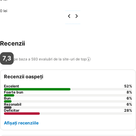
0 lei
Recenzii
7,3
pe baza a 593 evaluări de la site-uri de
top
Recenzii oaspeți
Excelent
52
%
Foarte bun
8
%
Bun
6
%
Rezonabil
6
%
Deficitar
28
%
Afișați recenziile