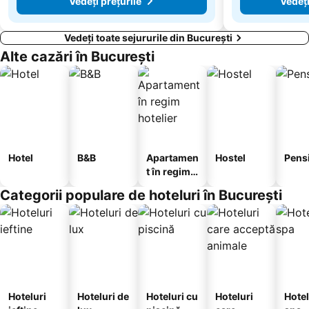
Vedeți prețurile
Vedeți
Vedeți toate sejururile din București
Alte cazări în București
Hotel
B&B
Apartamen
Hostel
Pens
t în regim
hotelier
Categorii populare de hoteluri în București
Hoteluri
Hoteluri de
Hoteluri cu
Hoteluri
Hotel