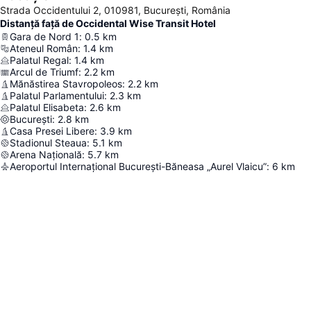
Strada Occidentului 2, 010981, București, România
Distanță față de Occidental Wise Transit Hotel
Gara de Nord 1
:
0.5
km
Ateneul Român
:
1.4
km
Palatul Regal
:
1.4
km
Arcul de Triumf
:
2.2
km
Mănăstirea Stavropoleos
:
2.2
km
Palatul Parlamentului
:
2.3
km
Palatul Elisabeta
:
2.6
km
București
:
2.8
km
Casa Presei Libere
:
3.9
km
Stadionul Steaua
:
5.1
km
Arena Națională
:
5.7
km
Aeroportul Internațional București-Băneasa „Aurel Vlaicu”
:
6
km