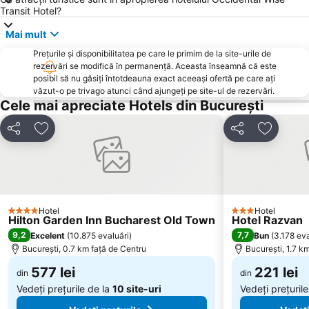
Transit Hotel?
Ghencea
Piața Unirii
Mai mult
Titan
AFI Palace Cotroceni
Prețurile și disponibilitatea pe care le primim de la site-urile de
Pipera
Arcul de Triumf
rezervări se modifică în permanență. Aceasta înseamnă că este
Mănăstirea Cernica
Bucureştii Noi
posibil să nu găsiți întotdeauna exact aceeași ofertă pe care ați
văzut-o pe trivago atunci când ajungeți pe site-ul de rezervări.
Vitan
Griviţa
Cele mai apreciate Hotels din București
Timpuri Noi
Băneasa Shopping City
Distribuiți
Adăugaţi la favorite
Distribuiți
Adăugaţi
Aviatorilor
Spitalul Colțea
Vatra Luminoasă
Pantelimon
Parcul Tineretului
Opera Națională București
Parcul Cișmigiu
Muzeul Național al Satului Dimitrie Gusti
Hotel
Hotel
4 Stele
3 Stele
Ferentari
Dorobanţi
Hilton Garden Inn Bucharest Old Town
Hotel Razvan
9,2
7,7
Excelent
(
10.875 evaluări
)
Bun
(
3.178 eva
Stadionul Giulesti-Valentin Stanescu
Catedrala Patriarhală din Bucureşti
București, 0.7 km faţă de Centru
București, 1.7 k
577 lei
221 lei
din
din
Vedeți prețurile de la
10 site-uri
Vedeți prețuril