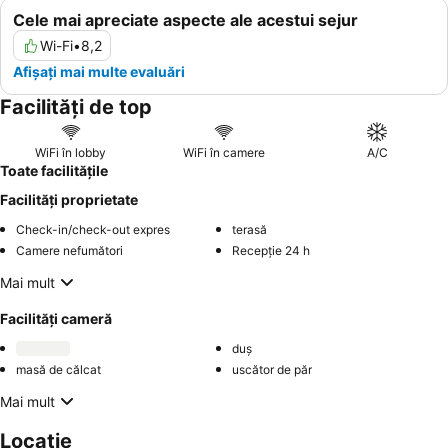
Cele mai apreciate aspecte ale acestui sejur
Wi-Fi
•
8,2
Afișați mai multe evaluări
Facilități de top
WiFi în lobby
WiFi în camere
A/C
Toate facilitățile
Facilități proprietate
Check-in/check-out expres
terasă
Camere nefumători
Recepție 24 h
Mai mult
Facilități cameră
duș
masă de călcat
uscător de păr
Mai mult
Locație