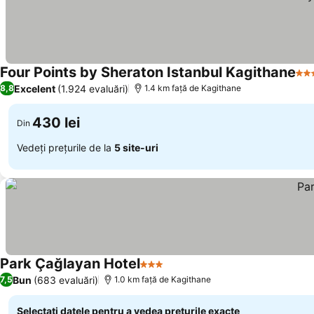
Four Points by Sheraton Istanbul Kagithane
4 S
Excelent
(1.924 evaluări)
8,8
1.4 km faţă de Kagithane
430 lei
Din
Vedeți prețurile de la
5 site-uri
Park Çağlayan Hotel
3 Stele
Bun
(683 evaluări)
7,5
1.0 km faţă de Kagithane
Selectați datele pentru a vedea prețurile exacte