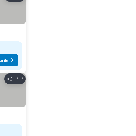
urile
Adăugaţi la favorite
Distribuiți