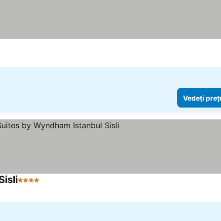
e
Vedeți preț
isli
4 Stele