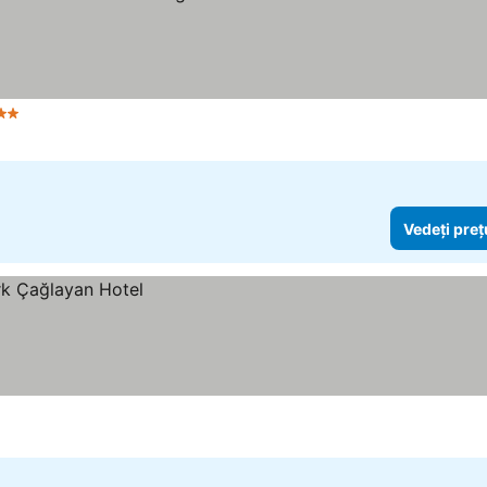
tele
Vedeți preț