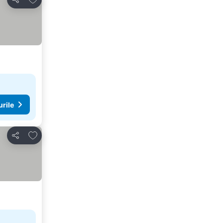
Distribuiți
urile
Adăugaţi la favorite
Distribuiți