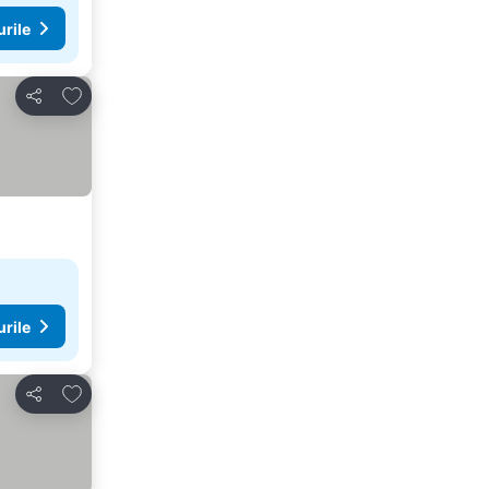
urile
Adăugaţi la favorite
Distribuiți
urile
Adăugaţi la favorite
Distribuiți