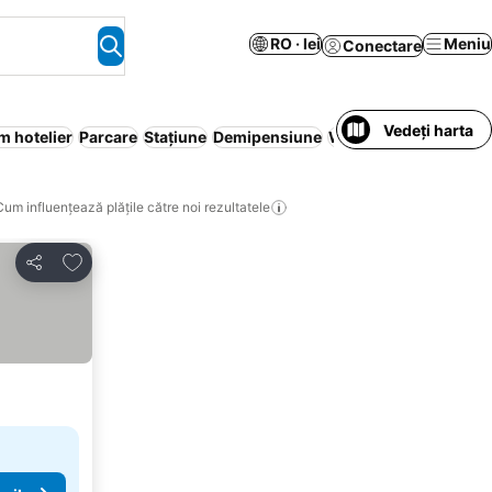
RO · lei
Meniu
Conectare
Vedeți harta
m hotelier
Parcare
Stațiune
Demipensiune
Wi-Fi
Baie fierbinte
A
Cum influențează plățile către noi rezultatele
Adăugaţi la favorite
Distribuiți