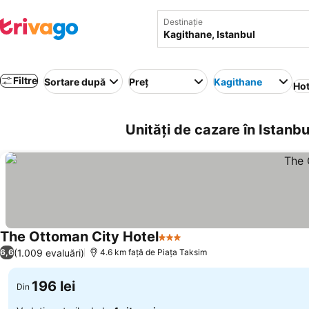
Destinație
Filtre
Sortare după
Preț
Kagithane
Hot
Unități de cazare în Istanb
The Ottoman City Hotel
3 Stele
(1.009 evaluări)
6,6
4.6 km faţă de Piaţa Taksim
196 lei
Din