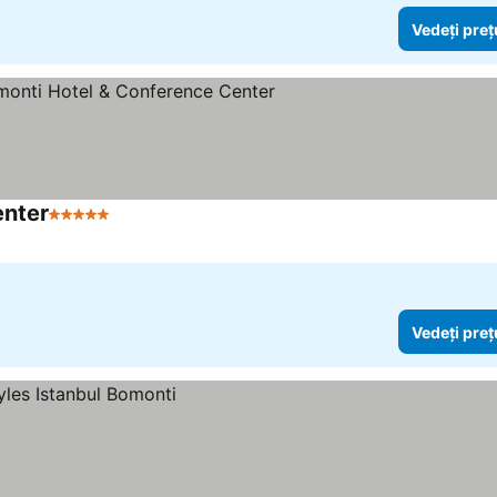
Vedeți preț
enter
5 Stele
Vedeți preț