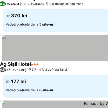
4 Stele
Excelent
(1.757 evaluări)
8,6
0.8 km faţă de Kagithane
370 lei
Din
Vedeți prețurile de la
5 site-uri
Ag Şişli Hotel
3 Stele
(371 evaluări)
6,5
3.7 km faţă de Piaţa Taksim
177 lei
Din
Vedeți prețurile de la
8 site-uri