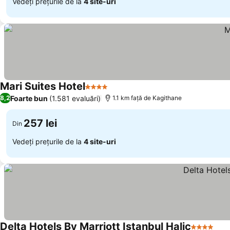
Vedeți prețurile de la
4 site-uri
Mari Suites Hotel
4 Stele
Foarte bun
(1.581 evaluări)
8,2
1.1 km faţă de Kagithane
257 lei
Din
Vedeți prețurile de la
4 site-uri
Delta Hotels By Marriott Istanbul Halic