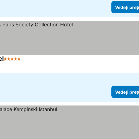
Vedeți preț
el
5 Stele
Vedeți preț