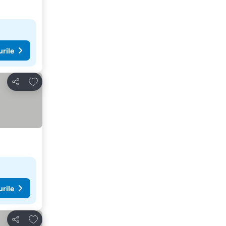
urile
Adăugaţi la favorite
Distribuiți
urile
Adăugaţi la favorite
Distribuiți