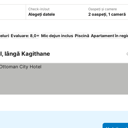
Check-in/out
Oaspeți și camere
Alegeți datele
2 oaspeți, 1 cameră
eluri
Evaluare: 8,0+
Mic dejun inclus
Piscină
Apartament în regi
ul, lângă Kagithane