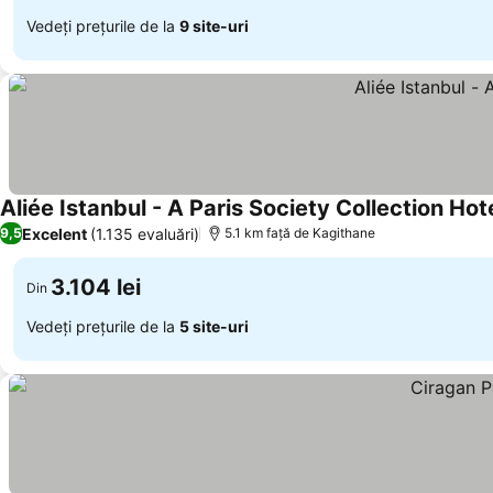
Vedeți prețurile de la
9 site-uri
Aliée Istanbul - A Paris Society Collection Hot
Excelent
(1.135 evaluări)
9,5
5.1 km faţă de Kagithane
3.104 lei
Din
Vedeți prețurile de la
5 site-uri