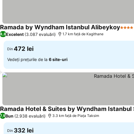
Ramada by Wyndham Istanbul Alibeykoy
4 Stel
Excelent
(3.087 evaluări)
8,8
1.7 km faţă de Kagithane
472 lei
Din
Vedeți prețurile de la
6 site-uri
Ramada Hotel & Suites by Wyndham Istanbul S
Bun
(2.938 evaluări)
7,9
3.3 km faţă de Piaţa Taksim
332 lei
Din