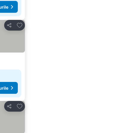
urile
Adăugaţi la favorite
Distribuiți
urile
Adăugaţi la favorite
Distribuiți