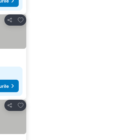
urile
Adăugaţi la favorite
Distribuiți
urile
Adăugaţi la favorite
Distribuiți