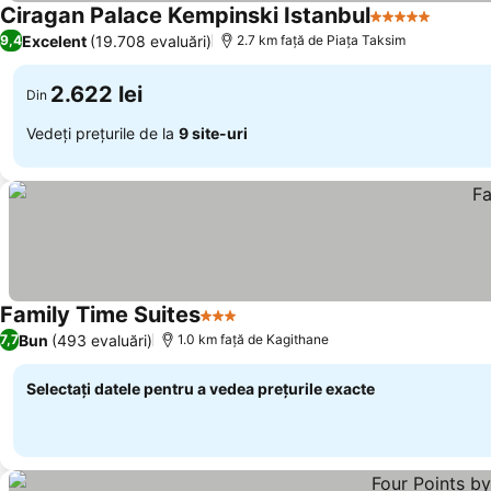
Ciragan Palace Kempinski Istanbul
5 Stele
Excelent
(19.708 evaluări)
9,4
2.7 km faţă de Piaţa Taksim
2.622 lei
Din
Vedeți prețurile de la
9 site-uri
Family Time Suites
3 Stele
Bun
(493 evaluări)
7,7
1.0 km faţă de Kagithane
Selectați datele pentru a vedea prețurile exacte