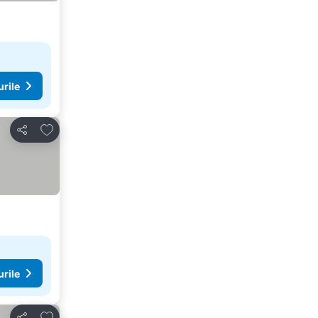
urile
Adăugaţi la favorite
Distribuiți
urile
Adăugaţi la favorite