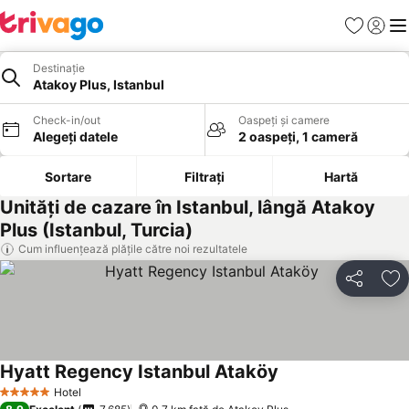
Favorite
Conect
Men
Destinație
Atakoy Plus, Istanbul
Check-in/out
Oaspeți și camere
Alegeți datele
2 oaspeți, 1 cameră
Sortare
Filtrați
Hartă
Unități de cazare în Istanbul, lângă Atakoy
Plus (Istanbul, Turcia)
Cum influențează plățile către noi rezultatele
Distribuiți
Ad
Hyatt Regency Istanbul Ataköy
Vedeți prețurile
Hotel
5 Stele