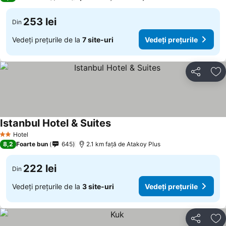
253 lei
Din
Vedeți prețurile de la
7 site-uri
Vedeți prețurile
Distribuiți
Ad
Istanbul Hotel & Suites
Vedeți prețurile
Hotel
2 Stele
8,2
Foarte bun
645
2.1 km faţă de Atakoy Plus
222 lei
Din
Vedeți prețurile de la
3 site-uri
Vedeți prețurile
Distribuiți
Ad