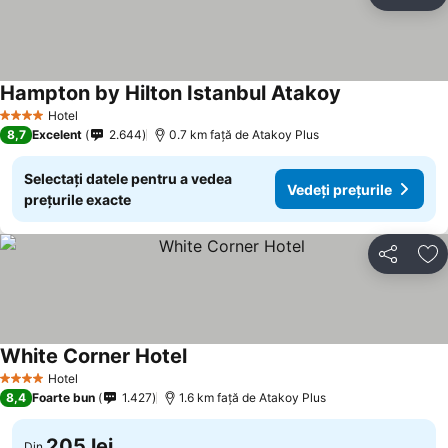
Distribuiți
Ad
Hampton by Hilton Istanbul Atakoy
Vedeți prețuri
Hotel
4 Stele
8,7
Excelent
2.644
0.7 km faţă de Atakoy Plus
Selectați datele pentru a vedea
Vedeți prețurile
prețurile exacte
Distribuiți
Ad
White Corner Hotel
Vedeți prețurile
Hotel
4 Stele
8,4
Foarte bun
1.427
1.6 km faţă de Atakoy Plus
205 lei
Din