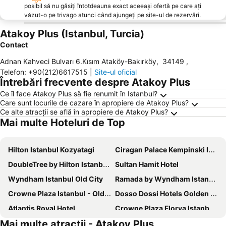
posibil să nu găsiți întotdeauna exact aceeași ofertă pe care ați
văzut-o pe trivago atunci când ajungeți pe site-ul de rezervări.
Atakoy Plus (Istanbul, Turcia)
Contact
Adnan Kahveci Bulvarı 6.Kısım Ataköy-Bakırköy
,
34149
,
Telefon
:
+90(212)6617515
|
Site-ul oficial
Întrebări frecvente despre Atakoy Plus
Ce îl face Atakoy Plus să fie renumit în Istanbul?
Care sunt locurile de cazare în apropiere de Atakoy Plus?
Ce alte atracții se află în apropiere de Atakoy Plus?
Mai multe Hoteluri de Top
Hilton Istanbul Kozyatagi
Ciragan Palace Kempinski Istanbul
DoubleTree by Hilton Istanbul Topkapi
Sultan Hamit Hotel
Wyndham Istanbul Old City
Ramada by Wyndham Istanbul Pera
Crowne Plaza Istanbul - Old City by IHG
Dosso Dossi Hotels Golden Horn
Atlantis Royal Hotel
Crowne Plaza Florya Istanbul, an IHG Hotel
Mai multe atracții - Atakoy Plus
InterContinental Istanbul
Sultanahmet Black Pearl Apart Hotel