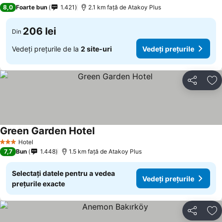
4 Stele
8,0
Foarte bun
1.421
2.1 km faţă de Atakoy Plus
206 lei
Din
Vedeți prețurile de la
2 site-uri
Vedeți prețurile
Distribuiți
Ad
Green Garden Hotel
Vedeți prețurile
Hotel
3 Stele
7,7
Bun
1.448
1.5 km faţă de Atakoy Plus
Selectați datele pentru a vedea
Vedeți prețurile
prețurile exacte
Distribuiți
Ad