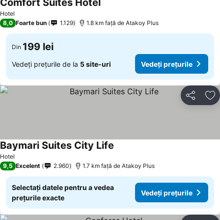
Comfort Suites Hotel
Vedeți prețurile
Hotel
8,0
Foarte bun
1.129
1.8 km faţă de Atakoy Plus
199 lei
Din
Vedeți prețurile de la
5 site-uri
Vedeți prețurile
Distribuiți
Ad
Baymari Suites City Life
Vedeți prețurile
Hotel
9,5
Excelent
2.960
1.7 km faţă de Atakoy Plus
Selectați datele pentru a vedea
Vedeți prețurile
prețurile exacte