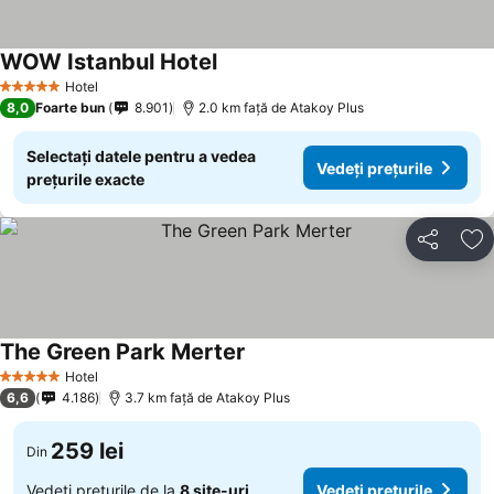
WOW Istanbul Hotel
Vedeți prețurile
Hotel
5 Stele
8,0
Foarte bun
8.901
2.0 km faţă de Atakoy Plus
Selectați datele pentru a vedea
Vedeți prețurile
prețurile exacte
Distribuiți
Ad
The Green Park Merter
Vedeți prețurile
Hotel
5 Stele
6,6
4.186
3.7 km faţă de Atakoy Plus
259 lei
Din
Vedeți prețurile de la
8 site-uri
Vedeți prețurile