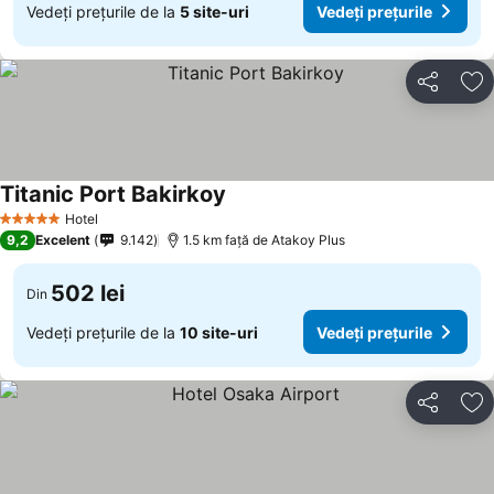
Vedeți prețurile de la
5 site-uri
Vedeți prețurile
Distribuiți
Ad
Titanic Port Bakirkoy
Vedeți prețurile
Hotel
5 Stele
9,2
Excelent
9.142
1.5 km faţă de Atakoy Plus
502 lei
Din
Vedeți prețurile de la
10 site-uri
Vedeți prețurile
Distribuiți
Ad