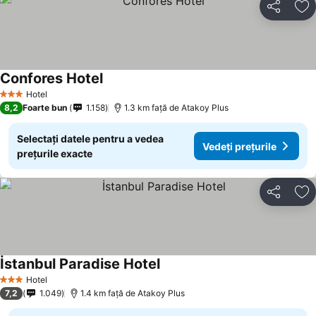
Distribuiți
Ad
Confores Hotel
Vedeți prețurile
Hotel
3 Stele
8,2
Foarte bun
1.158
1.3 km faţă de Atakoy Plus
Selectați datele pentru a vedea
Vedeți prețurile
prețurile exacte
Distribuiți
Ad
İstanbul Paradise Hotel
Vedeți prețurile
Hotel
3 Stele
7,2
1.049
1.4 km faţă de Atakoy Plus