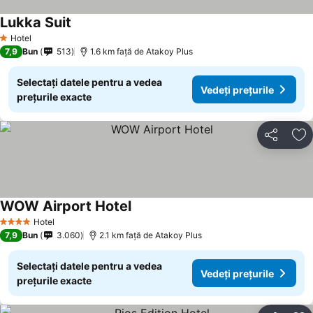
Lukka Suit
Vedeți prețurile
Hotel
1 Stele
7,9
Bun
513
1.6 km faţă de Atakoy Plus
Selectați datele pentru a vedea
Vedeți prețurile
prețurile exacte
Distribuiți
Ad
WOW Airport Hotel
Vedeți prețurile
Hotel
4 Stele
7,9
Bun
3.060
2.1 km faţă de Atakoy Plus
Selectați datele pentru a vedea
Vedeți prețurile
prețurile exacte