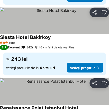
Distribuiți
Ad
Siesta Hotel Bakirkoy
Vedeți prețurile
Hotel
3 Stele
8,7
Excelent
842
1.6 km faţă de Atakoy Plus
243 lei
Din
Vedeți prețurile de la
4 site-uri
Vedeți prețurile
Distribuiți
Ad
Renaissance Polat Istanbul Hotel