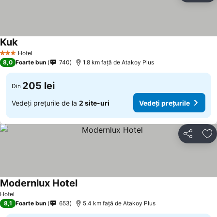
Kuk
Vedeți prețurile
Hotel
3 Stele
8,0
Foarte bun
740
1.8 km faţă de Atakoy Plus
205 lei
Din
Vedeți prețurile de la
2 site-uri
Vedeți prețurile
Distribuiți
Ad
Modernlux Hotel
Vedeți prețurile
Hotel
8,1
Foarte bun
653
5.4 km faţă de Atakoy Plus