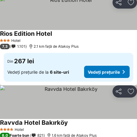
Distribuiți
Ad
Rios Edition Hotel
Vedeți prețurile
Hotel
3 Stele
7,3
1.101
2.1 km faţă de Atakoy Plus
267 lei
Din
Vedeți prețurile de la
6 site-uri
Vedeți prețurile
Distribuiți
Ad
Ravvda Hotel Bakırköy
Vedeți prețurile
Hotel
4 Stele
8,0
Foarte bun
821
1.6 km faţă de Atakoy Plus