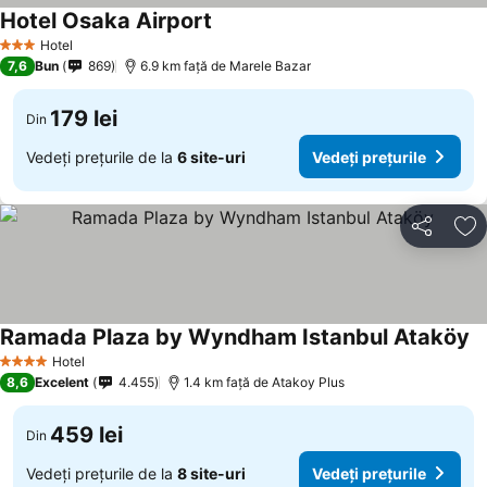
Hotel Osaka Airport
Vedeți prețurile
Hotel
3 Stele
7,6
Bun
869
6.9 km faţă de Marele Bazar
179 lei
Din
Vedeți prețurile de la
6 site-uri
Vedeți prețurile
Distribuiți
Ad
Ramada Plaza by Wyndham Istanbul Ataköy
Ve
Hotel
4 Stele
8,6
Excelent
4.455
1.4 km faţă de Atakoy Plus
459 lei
Din
Vedeți prețurile de la
8 site-uri
Vedeți prețurile