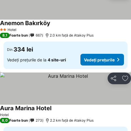
Anemon Bakırköy
Vedeți prețurile
Hotel
2 Stele
8,1
Foarte bun
667
2.0 km faţă de Atakoy Plus
334 lei
Din
Vedeți prețurile de la
4 site-uri
Vedeți prețurile
Distribuiți
Ad
Aura Marina Hotel
Vedeți prețurile
Hotel
8,0
Foarte bun
273
2.2 km faţă de Atakoy Plus