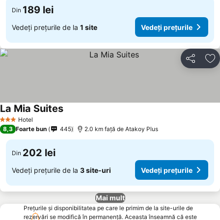
189 lei
Din
Vedeți prețurile de la
1 site
Vedeți prețurile
Distribuiți
Ad
La Mia Suites
Vedeți prețurile
Hotel
3 Stele
8,3
Foarte bun
445
2.0 km faţă de Atakoy Plus
202 lei
Din
Vedeți prețurile de la
3 site-uri
Vedeți prețurile
Mai mult
Prețurile și disponibilitatea pe care le primim de la site-urile de
rezervări se modifică în permanență. Aceasta înseamnă că este