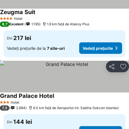
Zeugma Suit
Vedeți prețurile
Hotel
4 Stele
8,7
Excelent
1.195
1.9 km faţă de Atakoy Plus
217 lei
Din
Vedeți prețurile de la
7 site-uri
Vedeți prețurile
Distribuiți
Ad
Grand Palace Hotel
Vedeți prețurile
Hotel
3 Stele
7,3
2.894
6.0 km faţă de Aeroportul int. Sabiha Gokcen Istanbul
144 lei
Din