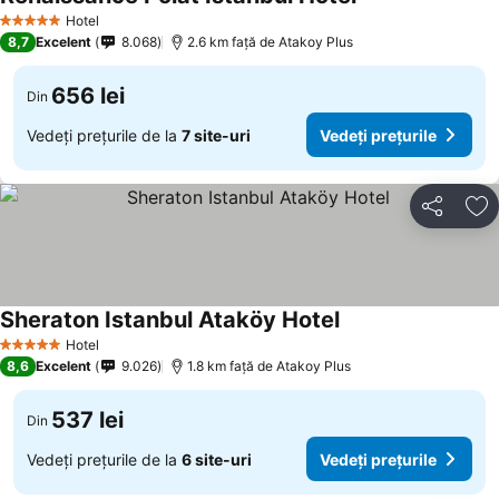
Vedeți prețurile
Hotel
5 Stele
8,7
Excelent
8.068
2.6 km faţă de Atakoy Plus
656 lei
Din
Vedeți prețurile de la
7 site-uri
Vedeți prețurile
Distribuiți
Ad
Sheraton Istanbul Ataköy Hotel
Vedeți prețurile
Hotel
5 Stele
8,6
Excelent
9.026
1.8 km faţă de Atakoy Plus
537 lei
Din
Vedeți prețurile de la
6 site-uri
Vedeți prețurile