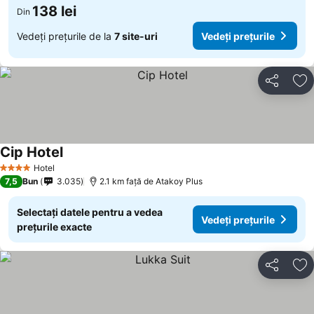
138 lei
Din
Vedeți prețurile de la
7 site-uri
Vedeți prețurile
Distribuiți
Ad
Cip Hotel
Vedeți prețurile
Hotel
4 Stele
7,5
Bun
3.035
2.1 km faţă de Atakoy Plus
Selectați datele pentru a vedea
Vedeți prețurile
prețurile exacte
Distribuiți
Ad