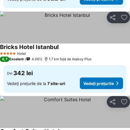
Distribuiți
Ad
Bricks Hotel Istanbul
Vedeți prețurile
Hotel
5 Stele
8,7
Excelent
4.061
1.7 km faţă de Atakoy Plus
342 lei
Din
Vedeți prețurile de la
7 site-uri
Vedeți prețurile
Distribuiți
Ad