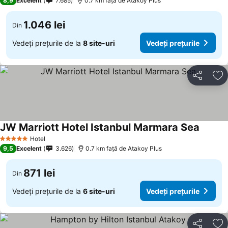
8,9
Excelent
7.685
0.7 km faţă de Atakoy Plus
1.046 lei
Din
Vedeți prețurile de la
8 site-uri
Vedeți prețurile
Distribuiți
Ad
JW Marriott Hotel Istanbul Marmara Sea
Vedeți 
Hotel
5 Stele
9,5
Excelent
3.626
0.7 km faţă de Atakoy Plus
871 lei
Din
Vedeți prețurile de la
6 site-uri
Vedeți prețurile