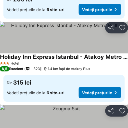
Vedeți prețurile de la
6 site-uri
Vedeți prețurile
Distribuiți
Ad
Holiday Inn Express Istanbul - Atakoy Metro By Ihg
Vedeți prețurile
Hotel
3 Stele
8,5
Excelent
1.323
1.4 km faţă de Atakoy Plus
315 lei
Din
Vedeți prețurile de la
6 site-uri
Vedeți prețurile
Distribuiți
Ad