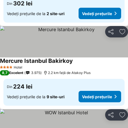
302 lei
Din
Vedeți prețurile de la
2 site-uri
Vedeți prețurile
Distribuiți
Ad
Mercure Istanbul Bakirkoy
Vedeți prețurile
Hotel
4 Stele
8,7
Excelent
3.975
2.2 km faţă de Atakoy Plus
224 lei
Din
Vedeți prețurile de la
9 site-uri
Vedeți prețurile
Distribuiți
Ad