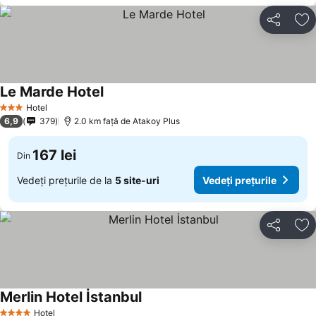
Distribuiți
Ad
Le Marde Hotel
Vedeți prețurile
Hotel
3 Stele
6,9
379
2.0 km faţă de Atakoy Plus
167 lei
Din
Vedeți prețurile de la
5 site-uri
Vedeți prețurile
Distribuiți
Ad
Merlin Hotel İstanbul
Vedeți prețurile
Hotel