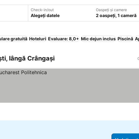
Check-in/out
Oaspeți și camere
Alegeți datele
2 oaspeți, 1 cameră
lare gratuită
Hoteluri
Evaluare: 8,0+
Mic dejun inclus
Piscină
A
ști, lângă Crângaşi