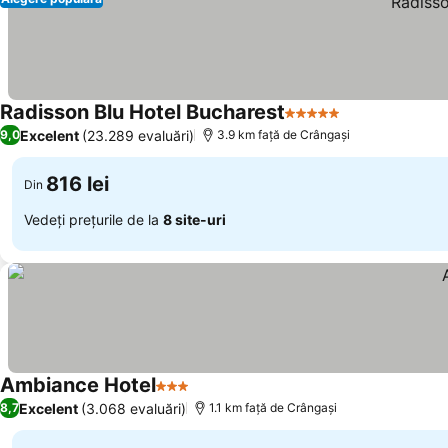
Radisson Blu Hotel Bucharest
5 Stele
Excelent
(23.289 evaluări)
9,0
3.9 km faţă de Crângaşi
816 lei
Din
Vedeți prețurile de la
8 site-uri
Ambiance Hotel
3 Stele
Excelent
(3.068 evaluări)
8,7
1.1 km faţă de Crângaşi