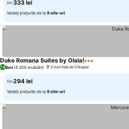
333 lei
Din
Vedeți prețurile de la
9 site-uri
Duke Romana Suites by Olala!
3 Stele
Bun
(4.250 evaluări)
7,8
3.9 km faţă de Crângaşi
294 lei
Din
Vedeți prețurile de la
9 site-uri