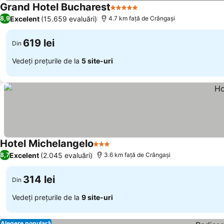
Grand Hotel Bucharest
5 Stele
Excelent
(15.659 evaluări)
8,9
4.7 km faţă de Crângaşi
619 lei
Din
Vedeți prețurile de la
5 site-uri
Hotel Michelangelo
3 Stele
Excelent
(2.045 evaluări)
8,7
3.6 km faţă de Crângaşi
314 lei
Din
Vedeți prețurile de la
9 site-uri
Alegere populară