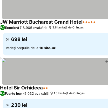
JW Marriott Bucharest Grand Hotel
5 Stele
Excelent
(18.905 evaluări)
9,2
3.8 km faţă de Crângaşi
698 lei
Din
Vedeți prețurile de la
10 site-uri
Hotel Sir Orhideea
2 Stele
Foarte bun
(5.032 evaluări)
8,4
1.3 km faţă de Crângaşi
230 lei
Din