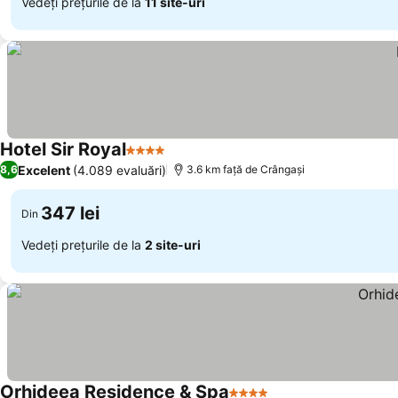
Vedeți prețurile de la
11 site-uri
Hotel Sir Royal
4 Stele
Excelent
(4.089 evaluări)
8,6
3.6 km faţă de Crângaşi
347 lei
Din
Vedeți prețurile de la
2 site-uri
Orhideea Residence & Spa