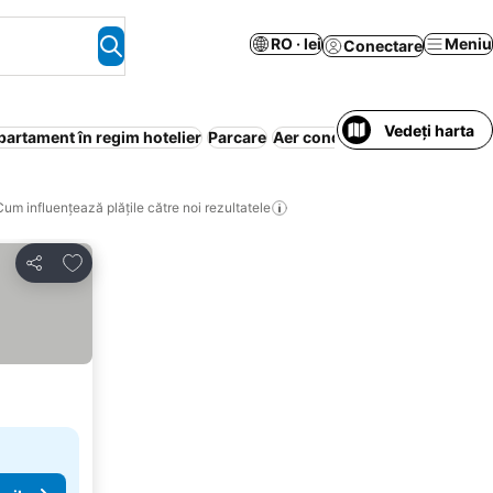
RO · lei
Meniu
Conectare
Vedeți harta
partament în regim hotelier
Parcare
Aer condiționat
Wi-Fi
Nu est
Cum influențează plățile către noi rezultatele
Adăugaţi la favorite
Distribuiți