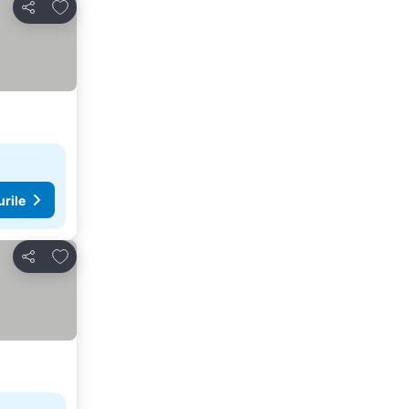
Adăugaţi la favorite
Distribuiți
urile
Adăugaţi la favorite
Distribuiți