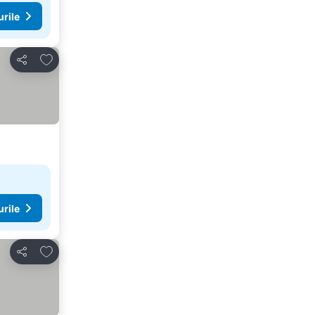
urile
Adăugaţi la favorite
Distribuiți
urile
Adăugaţi la favorite
Distribuiți