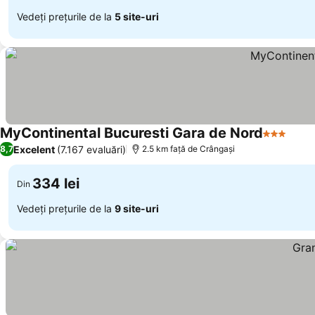
Vedeți prețurile de la
5 site-uri
MyContinental Bucuresti Gara de Nord
3 Stele
Excelent
(7.167 evaluări)
8,7
2.5 km faţă de Crângaşi
334 lei
Din
Vedeți prețurile de la
9 site-uri