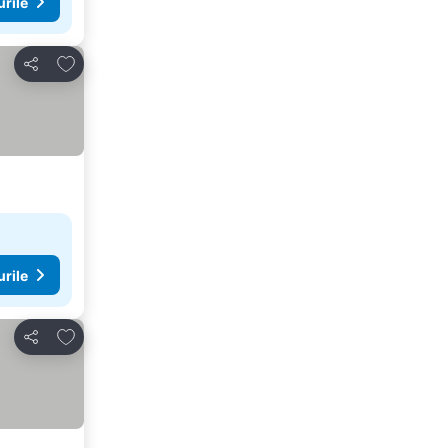
urile
Adăugaţi la favorite
Distribuiți
urile
Adăugaţi la favorite
Distribuiți