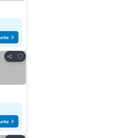
urile
Adăugaţi la favorite
Distribuiți
urile