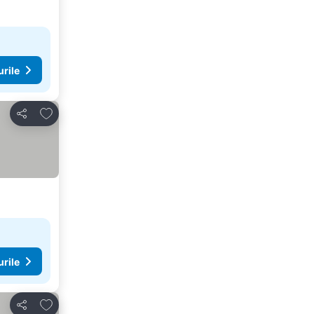
urile
Adăugaţi la favorite
Distribuiți
urile
Adăugaţi la favorite
Distribuiți