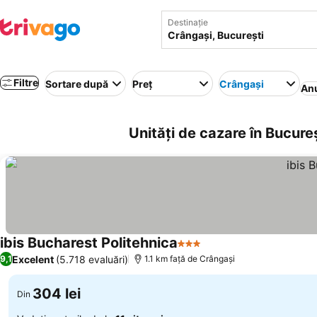
Destinație
Filtre
Sortare după
Preț
Crângaşi
Anu
Unități de cazare în Bucure
ibis Bucharest Politehnica
3 Stele
Excelent
(5.718 evaluări)
9,1
1.1 km faţă de Crângaşi
304 lei
Din