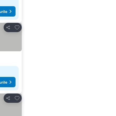
urile
Adăugaţi la favorite
Distribuiți
urile
Adăugaţi la favorite
Distribuiți