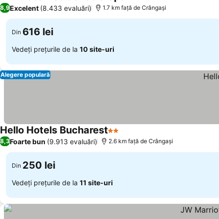
4 Stele
Excelent
(8.433 evaluări)
8,9
1.7 km faţă de Crângaşi
616 lei
Din
Vedeți prețurile de la
10 site-uri
Alegere populară
Hello Hotels Bucharest
2 Stele
Foarte bun
(9.913 evaluări)
8,3
2.6 km faţă de Crângaşi
250 lei
Din
Vedeți prețurile de la
11 site-uri