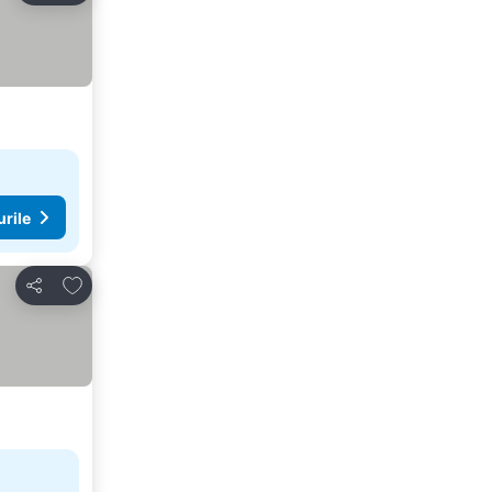
urile
Adăugaţi la favorite
Distribuiți