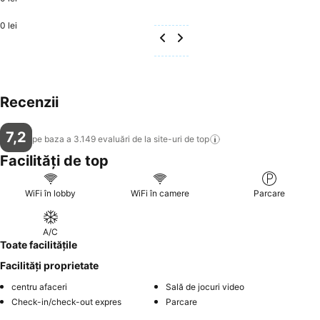
0 lei
Recenzii
7,2
pe baza a 3.149 evaluări de la site-uri de
top
Facilități de top
WiFi în lobby
WiFi în camere
Parcare
A/C
Toate facilitățile
Facilități proprietate
centru afaceri
Sală de jocuri video
Check-in/check-out expres
Parcare