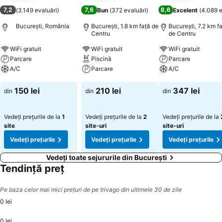
7,2
7,6
8,6
(
3.149 evaluări
)
Bun
(
372 evaluări
)
Excelent
(
4.089 e
București, România
București, 1.8 km faţă de
București, 7.2 km f
Centru
de Centru
WiFi gratuit
WiFi gratuit
WiFi gratuit
Parcare
Piscină
Parcare
A/C
Parcare
A/C
Vedeți prețurile
Vedeți prețurile
Vedeți prețurile
150 lei
210 lei
347 lei
din
din
din
Vedeți prețurile de la
1
Vedeți prețurile de la
2
Vedeți prețurile de la
site
site-uri
site-uri
Vedeți prețurile
Vedeți prețurile
Vedeți prețurile
Vedeți toate sejururile din București
Tendință preț
Pe baza celor mai mici prețuri de pe trivago din ultimele 30 de zile
0 lei
0 lei