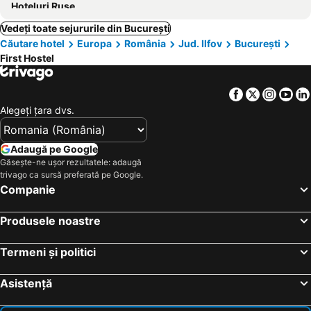
Hoteluri Ruse
Vedeți toate sejururile din București
Căutare hotel
Europa
România
Jud. Ilfov
București
First Hostel
Facebook
Twitter
Insta
Yo
Alegeţi ţara dvs.
Adaugă pe Google
Găsește-ne ușor rezultatele: adaugă
trivago ca sursă preferată pe Google.
Companie
Produsele noastre
Termeni și politici
Asistență