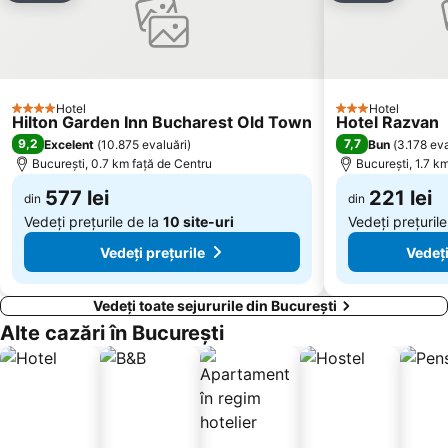
Băneasa Shopping City
Aviatorilor
Spitalul Colțea
Vatra Luminoasă
Pantelimon
Parcul Tineretului
Hotel
Hotel
Opera Națională București
Parcul Cișmigiu
4 Stele
3 Stele
Hilton Garden Inn Bucharest Old Town
Hotel Razvan
Muzeul Național al Satului Dimitrie Gusti
Ferentari
9,2
7,7
Excelent
(
10.875 evaluări
)
Bun
(
3.178 eva
București, 0.7 km faţă de Centru
București, 1.7 k
Dorobanţi
Stadionul Giulesti-Valentin Stanescu
577 lei
221 lei
Catedrala Patriarhală din Bucureşti
din
Văcăreşti
din
Vedeți prețurile de la
10 site-uri
Vedeți prețuril
Vedeți prețurile
Vedeți
Vedeți toate sejururile din București
Alte cazări în București