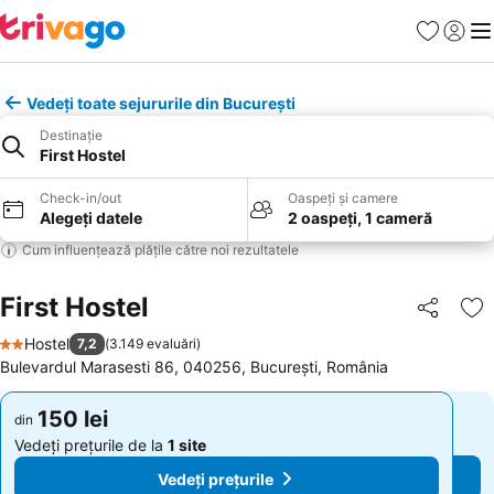
Favorite
Conect
Men
Vedeți toate sejururile din București
Destinație
First Hostel
Check-in/out
Oaspeți și camere
Alegeți datele
2 oaspeți, 1 cameră
Cum influențează plățile către noi rezultatele
First Hostel
Distribuiți
Ad
Hostel
7,2
(
3.149 evaluări
)
2 Stele
Bulevardul Marasesti 86, 040256, București, România
150 lei
150 lei
din
din
Vedeți prețurile de la
1 site
Vedeți prețurile de la
1 site
Vedeți prețurile
Vedeți prețurile