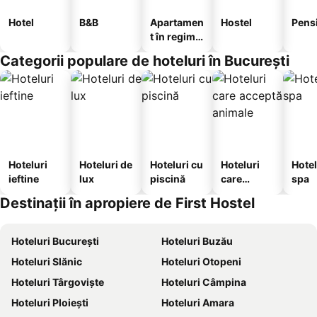
Hotel
B&B
Apartamen
Hostel
Pens
t în regim
hotelier
Categorii populare de hoteluri în București
Hoteluri
Hoteluri de
Hoteluri cu
Hoteluri
Hotel
ieftine
lux
piscină
care
spa
acceptă
Destinații în apropiere de First Hostel
animale
Hoteluri București
Hoteluri Buzău
Hoteluri Slănic
Hoteluri Otopeni
Hoteluri Târgoviște
Hoteluri Câmpina
Hoteluri Ploiești
Hoteluri Amara