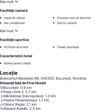
Mai mult
Facilități cameră
masă de călcat
Ferestre care se deschid
Aer condiționat
Seif în cameră
Mai mult
Facilități sportive
închirieri biciclete
Traseu drumeție
Caracteristici hotel
Numai pentru adulți
Locație
Bulevardul Marasesti 86, 040256, București, România
Distanță față de First Hostel
București
:
0.6
km
Piața Unirii 2
:
0.7
km
Mănăstirea Stavropoleos
:
1.3
km
Palatul Parlamentului
:
1.7
km
Palatul Regal
:
2.1
km
Ateneul Român
:
2.3
km