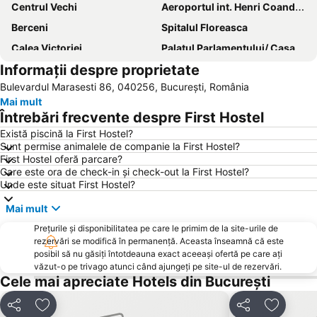
Centrul Vechi
Aeroportul int. Henri Coandă București
Berceni
Spitalul Floreasca
Calea Victoriei
Palatul Parlamentului/ Casa Poporului
Informații despre proprietate
Aeroportul int. Aurel Vlaicu Băneasa
Băneasa
Bulevardul Marasesti 86, 040256, București, România
Palatul Naţional al Copiilor
Dristor
Mai mult
Piața Romană
Rahova
Întrebări frecvente despre First Hostel
Obor
Militari
Există piscină la First Hostel?
Sunt permise animalele de companie la First Hostel?
Colentina
Casa Presei Libere
First Hostel oferă parcare?
Palatul Patriarhiei
Parcul Herăstrău
Care este ora de check-in și check-out la First Hostel?
Unde este situat First Hostel?
Piața Universității
Tei
Mai mult
Drumul Taberei
Ghencea
Prețurile și disponibilitatea pe care le primim de la site-urile de
Piața Unirii
Titan
rezervări se modifică în permanență. Aceasta înseamnă că este
AFI Palace Cotroceni
Pipera
posibil să nu găsiți întotdeauna exact aceeași ofertă pe care ați
văzut-o pe trivago atunci când ajungeți pe site-ul de rezervări.
Mănăstirea Cernica
Arcul de Triumf
Cele mai apreciate Hotels din București
Bucureştii Noi
Vitan
Distribuiți
Adăugaţi la favorite
Distribuiți
Adăugaţi
Timpuri Noi
Griviţa