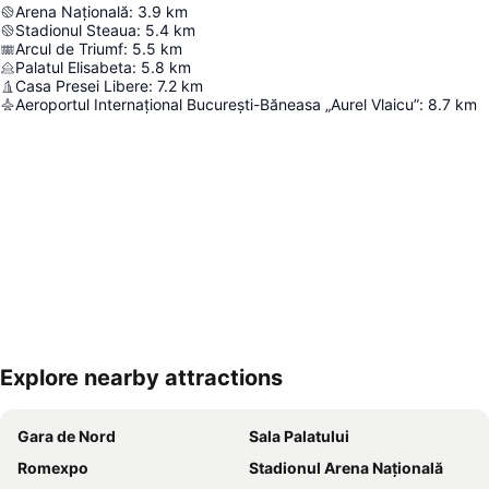
Arena Națională
:
3.9
km
Stadionul Steaua
:
5.4
km
Arcul de Triumf
:
5.5
km
Palatul Elisabeta
:
5.8
km
Casa Presei Libere
:
7.2
km
Aeroportul Internațional București-Băneasa „Aurel Vlaicu”
:
8.7
km
Explore nearby attractions
Hartă extinsă
Gara de Nord
Sala Palatului
Romexpo
Stadionul Arena Naţională