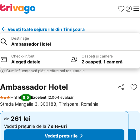
Favorite
Conect
Men
Vedeți toate sejururile din Timișoara
Destinație
Ambassador Hotel
Check-in/out
Oaspeți și camere
Alegeți datele
2 oaspeți, 1 cameră
Cum influențează plățile către noi rezultatele
Ambassador Hotel
Distribuiți
Ad
Hotel
8,5
Excelent
(
2.004 evaluări
)
3 Stele
Strada Mangalia 3, 300188, Timișoara, România
261 lei
261 lei
din
din
Vedeți prețurile de la
7 site-uri
Vedeți prețurile de la
7 site-uri
Vedeți prețurile
Vedeți prețurile