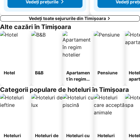
Vedeți prețurile
Vedeți preț
Vedeți toate sejururile din Timișoara
Alte cazări în Timișoara
Hotel
B&B
Apartamen
Pensiune
Hotel
t în regim
apar
hotelier
te
Categorii populare de hoteluri în Timișoara
Hoteluri
Hoteluri de
Hoteluri cu
Hoteluri
Hotel