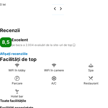
0 lei
Recenzii
Excelent
8,5
pe baza a 2.004 evaluări de la site-uri de
top
Afișați recenziile
Facilități de top
WiFi în lobby
WiFi în camere
Spa
Parcare
A/C
Restaurant
Hotel bar
Toate facilitățile
Facilități proprietate