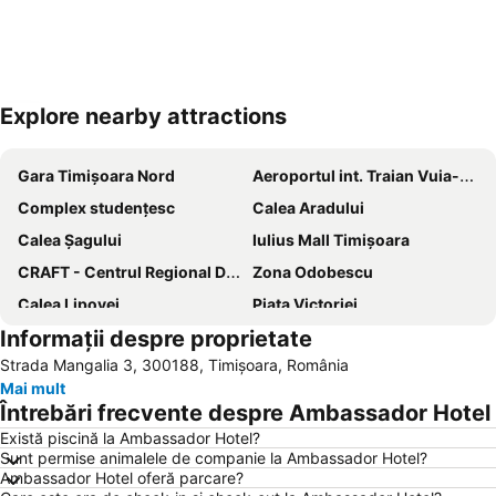
Explore nearby attractions
Hartă extinsă
Gara Timişoara Nord
Aeroportul int. Traian Vuia-Timișoara
Complex studențesc
Calea Aradului
Calea Șagului
Iulius Mall Timişoara
CRAFT - Centrul Regional De Afaceri Timişoara
Zona Odobescu
Calea Lipovei
Piaţa Victoriei
Informații despre proprietate
Cartierul Girocului
Torontalului
Strada Mangalia 3, 300188, Timișoara, România
Circumvalațiunii
Piața Unirii
Mai mult
Aeroportul International Arad
Muzeul Banatului
Întrebări frecvente despre Ambassador Hotel
Freidorf
Ghiroda
Există piscină la Ambassador Hotel?
Sunt permise animalele de companie la Ambassador Hotel?
Catedrala Mitropolitană
Parcul Central
Ambassador Hotel oferă parcare?