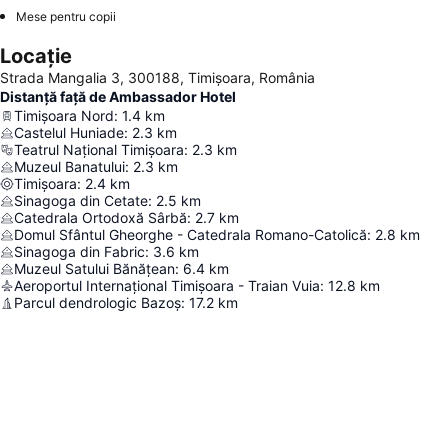
Mese pentru copii
Locație
Strada Mangalia 3, 300188, Timișoara, România
Distanță față de Ambassador Hotel
Timișoara Nord
:
1.4
km
Castelul Huniade
:
2.3
km
Teatrul Național Timișoara
:
2.3
km
Muzeul Banatului
:
2.3
km
Timișoara
:
2.4
km
Sinagoga din Cetate
:
2.5
km
Catedrala Ortodoxă Sârbă
:
2.7
km
Domul Sfântul Gheorghe - Catedrala Romano-Catolică
:
2.8
km
Sinagoga din Fabric
:
3.6
km
Muzeul Satului Bănățean
:
6.4
km
Aeroportul Internațional Timișoara - Traian Vuia
:
12.8
km
Parcul dendrologic Bazoș
:
17.2
km