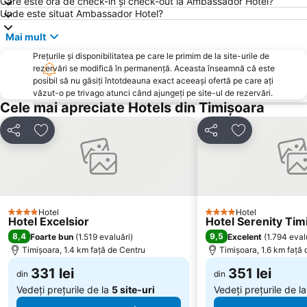
Soarelui
Stadionul Dan Păltinișanu
Care este ora de check-in și check-out la Ambassador Hotel?
Unde este situat Ambassador Hotel?
Mehala
Ronaț
Mai mult
Braytim
Bucovina
Prețurile și disponibilitatea pe care le primim de la site-urile de
Iosefin
Cetate
rezervări se modifică în permanență. Aceasta înseamnă că este
Plaja ZHH
Opera Națională Română Timișoara
posibil să nu găsiți întotdeauna exact aceeași ofertă pe care ați
văzut-o pe trivago atunci când ajungeți pe site-ul de rezervări.
Lunei
Fratelia
Cele mai apreciate Hotels din Timișoara
Tipografilor
Calea Aradului Vest
Distribuiți
Adăugaţi la favorite
Distribuiți
Adăugaţi la f
Ciarda Roșie
Fabric
Hotel
Hotel
4 Stele
4 Stele
Hotel Excelsior
Hotel Serenity Tim
8,4
9,5
Foarte bun
(
1.519 evaluări
)
Excelent
(
1.794 eval
Timișoara, 1.4 km faţă de Centru
Timișoara, 1.6 km faţă
331 lei
351 lei
din
din
Vedeți prețurile de la
5 site-uri
Vedeți prețurile de l