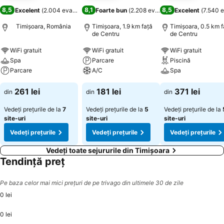
8,5
8,1
8,5
Excelent
(
2.004 evaluări
)
Foarte bun
(
2.208 evaluări
)
Excelent
(
7.540 e
Timișoara, România
Timișoara, 1.9 km faţă
Timișoara, 0.5 km f
de Centru
de Centru
WiFi gratuit
WiFi gratuit
WiFi gratuit
Spa
Parcare
Piscină
Parcare
A/C
Spa
261 lei
181 lei
371 lei
din
din
din
Vedeți prețurile de la
7
Vedeți prețurile de la
5
Vedeți prețurile de la
site-uri
site-uri
site-uri
Vedeți prețurile
Vedeți prețurile
Vedeți prețurile
Vedeți toate sejururile din Timișoara
Tendință preț
Pe baza celor mai mici prețuri de pe trivago din ultimele 30 de zile
0 lei
0 lei