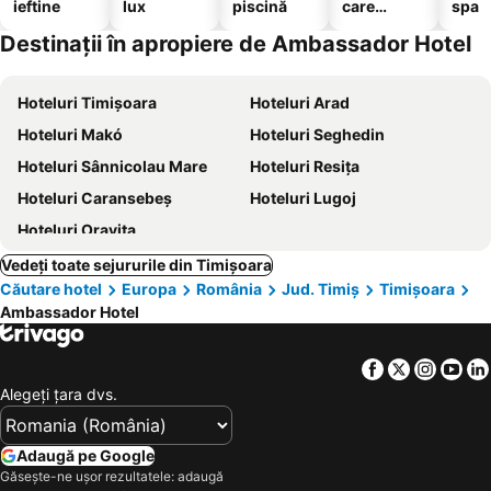
ieftine
lux
piscină
care
spa
acceptă
Destinații în apropiere de Ambassador Hotel
animale
Hoteluri Timișoara
Hoteluri Arad
Hoteluri Makó
Hoteluri Seghedin
Hoteluri Sânnicolau Mare
Hoteluri Resița
Hoteluri Caransebeş
Hoteluri Lugoj
Hoteluri Oraviţa
Vedeți toate sejururile din Timișoara
Căutare hotel
Europa
România
Jud. Timiș
Timișoara
Ambassador Hotel
Facebook
Twitter
Insta
Yo
Alegeţi ţara dvs.
Adaugă pe Google
Găsește-ne ușor rezultatele: adaugă