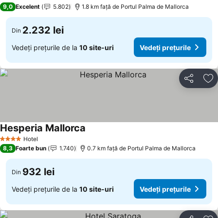
5 Stele
9,0
Excelent
5.802
1.8 km faţă de Portul Palma de Mallorca
2.232 lei
Din
Vedeți prețurile de la
10 site-uri
Vedeți prețurile
Distribuiți
Ad
Hesperia Mallorca
Vedeți prețurile
Hotel
4 Stele
8,3
Foarte bun
1.740
0.7 km faţă de Portul Palma de Mallorca
932 lei
Din
Vedeți prețurile de la
10 site-uri
Vedeți prețurile