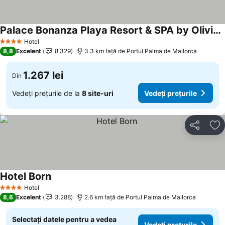
Palace Bonanza Playa Resort & SPA by Olivia Hotels Collection
Vedeți prețurile
Hotel
4 Stele
8,8
Excelent
8.329
3.3 km faţă de Portul Palma de Mallorca
1.267 lei
Din
Vedeți prețurile de la
8 site-uri
Vedeți prețurile
Distribuiți
Ad
Hotel Born
Vedeți prețurile
Hotel
4 Stele
8,6
Excelent
3.288
2.6 km faţă de Portul Palma de Mallorca
Selectați datele pentru a vedea
Vedeți prețurile