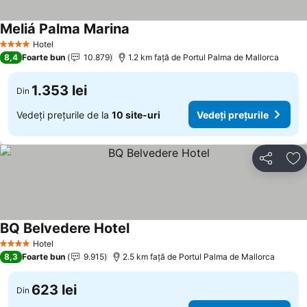
Meliá Palma Marina
Vedeți prețurile
Hotel
4 Stele
8,4
Foarte bun
10.879
1.2 km faţă de Portul Palma de Mallorca
1.353 lei
Din
Vedeți prețurile de la
10 site-uri
Vedeți prețurile
Distribuiți
Ad
BQ Belvedere Hotel
Vedeți prețurile
Hotel
4 Stele
8,3
Foarte bun
9.915
2.5 km faţă de Portul Palma de Mallorca
623 lei
Din