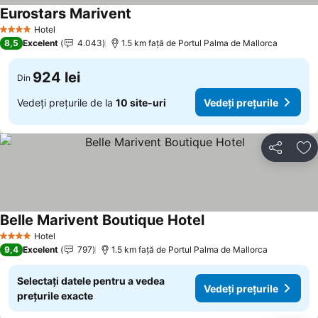
Eurostars Marivent
Vedeți prețurile
Hotel
4 Stele
8,5
Excelent
4.043
1.5 km faţă de Portul Palma de Mallorca
924 lei
Din
Vedeți prețurile de la
10 site-uri
Vedeți prețurile
Distribuiți
Ad
Belle Marivent Boutique Hotel
Vedeți prețurile
Hotel
4 Stele
9,4
Excelent
797
1.5 km faţă de Portul Palma de Mallorca
Selectați datele pentru a vedea
Vedeți prețurile
prețurile exacte