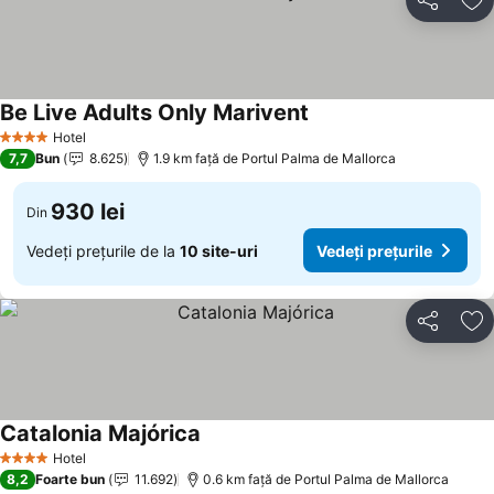
Distribuiți
Ad
Be Live Adults Only Marivent
Vedeți prețurile
Hotel
4 Stele
7,7
Bun
8.625
1.9 km faţă de Portul Palma de Mallorca
930 lei
Din
Vedeți prețurile de la
10 site-uri
Vedeți prețurile
Distribuiți
Ad
Catalonia Majórica
Vedeți prețurile
Hotel
4 Stele
8,2
Foarte bun
11.692
0.6 km faţă de Portul Palma de Mallorca