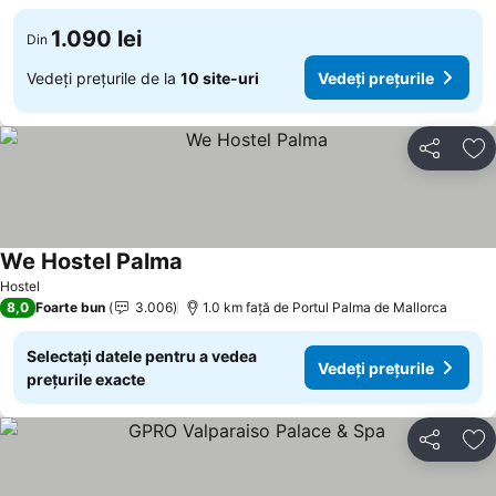
1.090 lei
Din
Vedeți prețurile de la
10 site-uri
Vedeți prețurile
Distribuiți
Ad
We Hostel Palma
Vedeți prețurile
Hostel
8,0
Foarte bun
3.006
1.0 km faţă de Portul Palma de Mallorca
Selectați datele pentru a vedea
Vedeți prețurile
prețurile exacte
Distribuiți
Ad