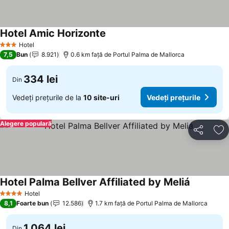
Hotel Amic Horizonte
Vedeți prețurile
Hotel
3 Stele
7,5
Bun
8.921
0.6 km faţă de Portul Palma de Mallorca
334 lei
Din
Vedeți prețurile de la
10 site-uri
Vedeți prețurile
Alegere populară
Distribuiți
Ad
Hotel Palma Bellver Affiliated by Meliá
Vedeți pre
Hotel
4 Stele
8,1
Foarte bun
12.586
1.7 km faţă de Portul Palma de Mallorca
1.064 lei
Din