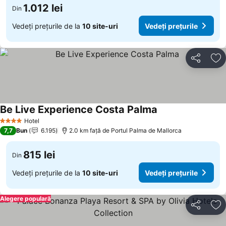
1.012 lei
Din
Vedeți prețurile de la
10 site-uri
Vedeți prețurile
Distribuiți
Ad
Be Live Experience Costa Palma
Vedeți prețurile
Hotel
4 Stele
7,7
Bun
6.195
2.0 km faţă de Portul Palma de Mallorca
815 lei
Din
Vedeți prețurile de la
10 site-uri
Vedeți prețurile
Alegere populară
Distribuiți
Ad