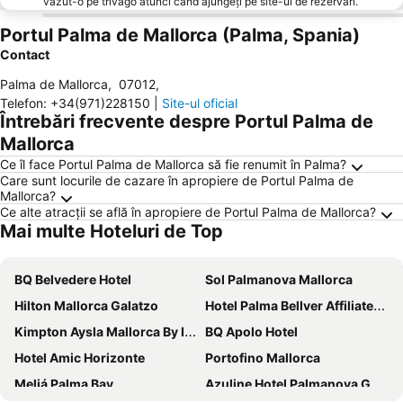
văzut-o pe trivago atunci când ajungeți pe site-ul de rezervări.
Portul Palma de Mallorca (Palma, Spania)
Contact
Palma de Mallorca
,
07012
,
Telefon
:
+34(971)228150
|
Site-ul oficial
Întrebări frecvente despre Portul Palma de
Mallorca
Ce îl face Portul Palma de Mallorca să fie renumit în Palma?
Care sunt locurile de cazare în apropiere de Portul Palma de
Mallorca?
Ce alte atracții se află în apropiere de Portul Palma de Mallorca?
Mai multe Hoteluri de Top
BQ Belvedere Hotel
Sol Palmanova Mallorca
Hilton Mallorca Galatzo
Hotel Palma Bellver Affiliated by Meliá
Kimpton Aysla Mallorca By Ihg
BQ Apolo Hotel
Hotel Amic Horizonte
Portofino Mallorca
Meliá Palma Bay
Azuline Hotel Palmanova Garden