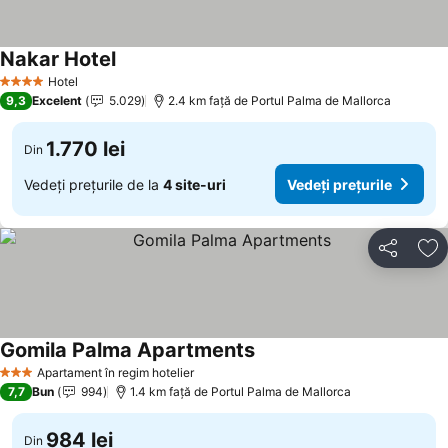
Nakar Hotel
Vedeți prețurile
Hotel
4 Stele
9,3
Excelent
5.029
2.4 km faţă de Portul Palma de Mallorca
1.770 lei
Din
Vedeți prețurile de la
4 site-uri
Vedeți prețurile
Distribuiți
Ad
Gomila Palma Apartments
Vedeți prețurile
Apartament în regim hotelier
3 Stele
7,7
Bun
994
1.4 km faţă de Portul Palma de Mallorca
984 lei
Din