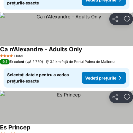
prețurile exacte
Distribuiți
Ad
Ca n'Alexandre - Adults Only
Vedeți prețurile
Hotel
4 Stele
9,1
Excelent
2.750
3.1 km faţă de Portul Palma de Mallorca
Selectați datele pentru a vedea
Vedeți prețurile
prețurile exacte
Distribuiți
Ad
Es Princep
Vedeți prețurile