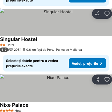
prețurile exacte
Distribuiți
Ad
Singular Hostel
Vedeți prețurile
Hotel
2 Stele
6,9
208
0.6 km faţă de Portul Palma de Mallorca
Selectați datele pentru a vedea
Vedeți prețurile
prețurile exacte
Distribuiți
Ad
Nixe Palace
Vedeți prețurile
Hotel