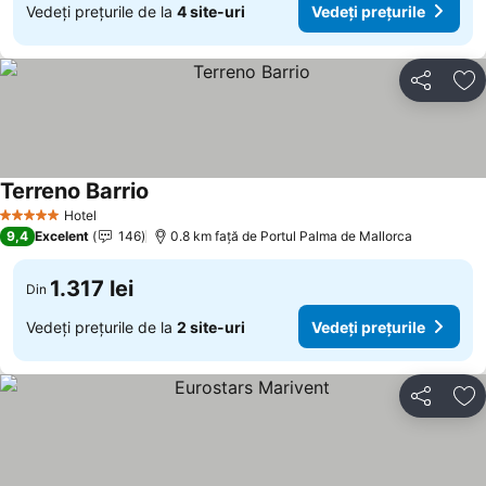
Vedeți prețurile de la
4 site-uri
Vedeți prețurile
Distribuiți
Ad
Terreno Barrio
Vedeți prețurile
Hotel
5 Stele
9,4
Excelent
146
0.8 km faţă de Portul Palma de Mallorca
1.317 lei
Din
Vedeți prețurile de la
2 site-uri
Vedeți prețurile
Distribuiți
Ad