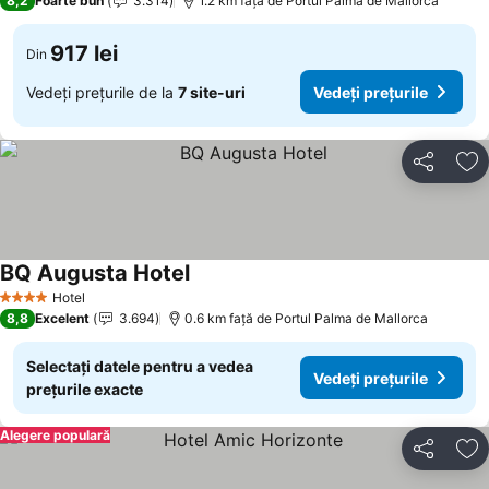
8,2
Foarte bun
3.314
1.2 km faţă de Portul Palma de Mallorca
917 lei
Din
Vedeți prețurile de la
7 site-uri
Vedeți prețurile
Distribuiți
Ad
BQ Augusta Hotel
Vedeți prețurile
Hotel
4 Stele
8,8
Excelent
3.694
0.6 km faţă de Portul Palma de Mallorca
Selectați datele pentru a vedea
Vedeți prețurile
prețurile exacte
Alegere populară
Distribuiți
Ad