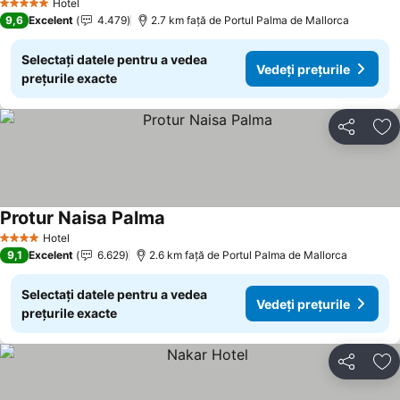
Hotel
5 Stele
9,6
Excelent
4.479
2.7 km faţă de Portul Palma de Mallorca
Selectați datele pentru a vedea
Vedeți prețurile
prețurile exacte
Distribuiți
Ad
Protur Naisa Palma
Vedeți prețurile
Hotel
4 Stele
9,1
Excelent
6.629
2.6 km faţă de Portul Palma de Mallorca
Selectați datele pentru a vedea
Vedeți prețurile
prețurile exacte
Distribuiți
Ad