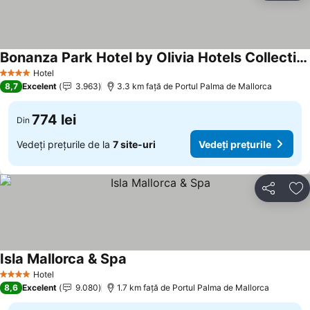
Bonanza Park Hotel by Olivia Hotels Collection
Vedeți prețurile
Hotel
4 Stele
8,7
Excelent
3.963
3.3 km faţă de Portul Palma de Mallorca
774 lei
Din
Vedeți prețurile de la
7 site-uri
Vedeți prețurile
Distribuiți
Ad
Isla Mallorca & Spa
Vedeți prețurile
Hotel
4 Stele
8,6
Excelent
9.080
1.7 km faţă de Portul Palma de Mallorca