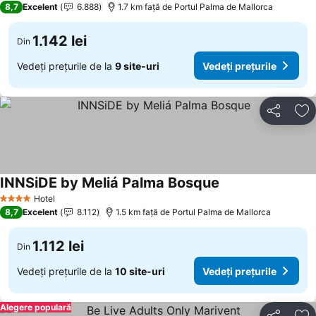
8,7
Excelent
6.888
1.7 km faţă de Portul Palma de Mallorca
1.142 lei
Din
Vedeți prețurile de la
9 site-uri
Vedeți prețurile
Distribuiți
Ad
INNSiDE by Meliá Palma Bosque
Vedeți prețurile
Hotel
4 Stele
8,7
Excelent
8.112
1.5 km faţă de Portul Palma de Mallorca
1.112 lei
Din
Vedeți prețurile de la
10 site-uri
Vedeți prețurile
Alegere populară