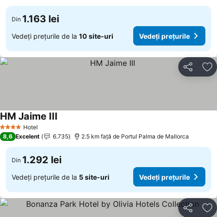
1.163 lei
Din
Vedeți prețurile de la
10 site-uri
Vedeți prețurile
Distribuiți
Ad
HM Jaime III
Vedeți prețurile
Hotel
4 Stele
8,6
Excelent
6.735
2.5 km faţă de Portul Palma de Mallorca
1.292 lei
Din
Vedeți prețurile de la
5 site-uri
Vedeți prețurile
Distribuiți
Ad