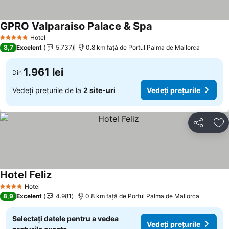
GPRO Valparaiso Palace & Spa
Vedeți prețurile
Hotel
5 Stele
8,7
Excelent
5.737
0.8 km faţă de Portul Palma de Mallorca
1.961 lei
Din
Vedeți prețurile de la
2 site-uri
Vedeți prețurile
Distribuiți
Ad
Hotel Feliz
Vedeți prețurile
Hotel
4 Stele
8,9
Excelent
4.981
0.8 km faţă de Portul Palma de Mallorca
Selectați datele pentru a vedea
Vedeți prețurile