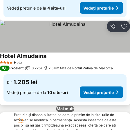
Vedeți prețurile de la
4 site-uri
Vedeți prețurile
Distribuiți
Ad
Hotel Almudaina
Vedeți prețurile
Hotel
4 Stele
8,8
Excelent
8.225
2.5 km faţă de Portul Palma de Mallorca
1.205 lei
Din
Vedeți prețurile de la
10 site-uri
Vedeți prețurile
Mai mult
Prețurile și disponibilitatea pe care le primim de la site-urile de
rezervări se modifică în permanență. Aceasta înseamnă că este
posibil să nu găsiți întotdeauna exact aceeași ofertă pe care ați