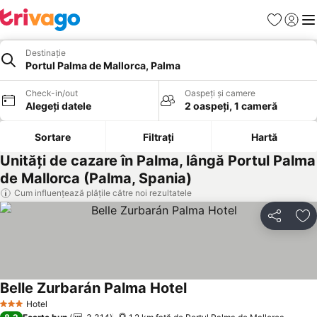
Favorite
Conect
Men
Destinație
Portul Palma de Mallorca, Palma
Check-in/out
Oaspeți și camere
Alegeți datele
2 oaspeți, 1 cameră
Sortare
Filtrați
Hartă
Unități de cazare în Palma, lângă Portul Palma
de Mallorca (Palma, Spania)
Cum influențează plățile către noi rezultatele
Distribuiți
Ad
Belle Zurbarán Palma Hotel
Vedeți prețurile
Hotel
3 Stele