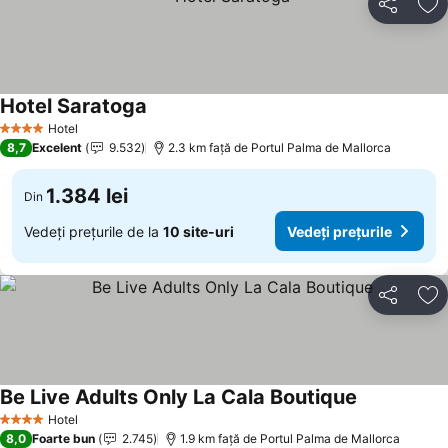
Distribuiți
Ad
Hotel Saratoga
Vedeți prețurile
Hotel
4 Stele
8,7
Excelent
9.532
2.3 km faţă de Portul Palma de Mallorca
1.384 lei
Din
Vedeți prețurile de la
10 site-uri
Vedeți prețurile
Distribuiți
Ad
Be Live Adults Only La Cala Boutique
Vedeți prețu
Hotel
4 Stele
8,0
Foarte bun
2.745
1.9 km faţă de Portul Palma de Mallorca