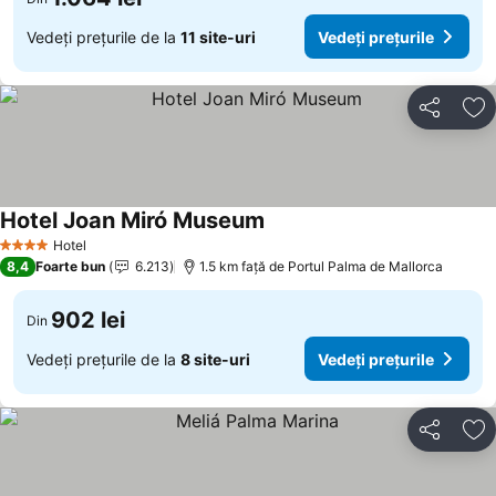
Vedeți prețurile de la
11 site-uri
Vedeți prețurile
Distribuiți
Ad
Hotel Joan Miró Museum
Vedeți prețurile
Hotel
4 Stele
8,4
Foarte bun
6.213
1.5 km faţă de Portul Palma de Mallorca
902 lei
Din
Vedeți prețurile de la
8 site-uri
Vedeți prețurile
Distribuiți
Ad