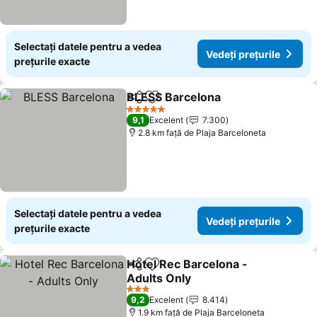
Selectați datele pentru a vedea
Vedeți prețurile
prețurile exacte
BLESS Barcelona
Distribuiți
Adăugaţi la favorite
5 Stele
9,1
Excelent
7.300
2.8 km faţă de Plaja Barceloneta
Selectați datele pentru a vedea
Vedeți prețurile
prețurile exacte
Hotel Rec Barcelona -
Distribuiți
Adăugaţi la favorite
Adults Only
3 Stele
9,2
Excelent
8.414
1.9 km faţă de Plaja Barceloneta