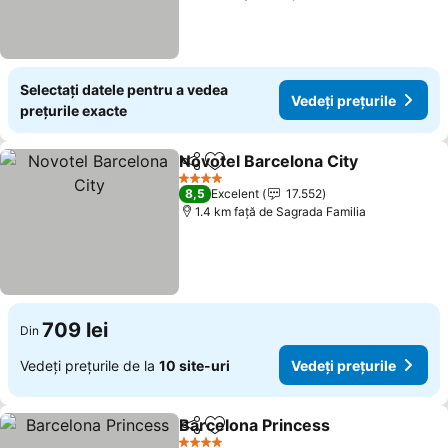
Selectați datele pentru a vedea
Vedeți prețurile
prețurile exacte
Novotel Barcelona City
Distribuiți
Adăugaţi la favorite
4 Stele
8,5
Excelent
17.552
1.4 km faţă de Sagrada Familia
709 lei
Din
Vedeți prețurile de la
10 site-uri
Vedeți prețurile
Barcelona Princess
Distribuiți
Adăugaţi la favorite