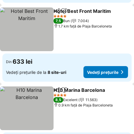
Hotel Best Front Maritim
Distribuiți
Adăugaţi la favorite
4 Stele
7,5
Bun
7.004
1.7 km faţă de Plaja Barceloneta
633 lei
Din
Vedeți prețurile de la
8 site-uri
Vedeți prețurile
H10 Marina Barcelona
Distribuiți
Adăugaţi la favorite
4 Stele
8,5
Excelent
11.563
0.9 km faţă de Plaja Barceloneta