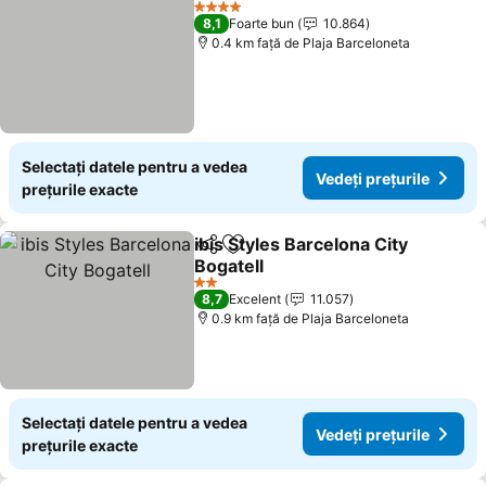
4 Stele
8,1
Foarte bun
10.864
0.4 km faţă de Plaja Barceloneta
Selectați datele pentru a vedea
Vedeți prețurile
prețurile exacte
ibis Styles Barcelona City
Distribuiți
Adăugaţi la favorite
Bogatell
2 Stele
8,7
Excelent
11.057
0.9 km faţă de Plaja Barceloneta
Selectați datele pentru a vedea
Vedeți prețurile
prețurile exacte