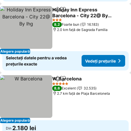
Holiday Inn Express
Distribuiți
Adăugaţi la favorite
Barcelona - City 22@ By
Ihg
3 Stele
8,2
Foarte bun
16.183
2.0 km faţă de Sagrada Familia
Alegere populară
Selectați datele pentru a vedea
Vedeți prețurile
prețurile exacte
W Barcelona
Distribuiți
Adăugaţi la favorite
5 Stele
8,6
Excelent
32.535
2.7 km faţă de Plaja Barceloneta
Alegere populară
2.180 lei
Din