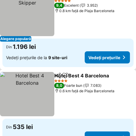
5 Stele
9,4
Excelent
3.952
0.8 km faţă de Plaja Barceloneta
Alegere populară
1.196 lei
Din
Vedeți prețurile de la
9 site-uri
Vedeți prețurile
Hotel Best 4 Barcelona
Distribuiți
Adăugaţi la favorite
4 Stele
8,0
Foarte bun
7.083
0.6 km faţă de Plaja Barceloneta
535 lei
Din