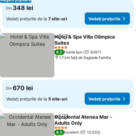
348 lei
Din
Vedeți prețurile de la
7 site-uri
Vedeți prețurile
Hotel & Spa Villa Olimpica
Distribuiți
Adăugaţi la favorite
Suites
4 Stele
8,2
Foarte bun
8.657
1.7 km faţă de Sagrada Familia
670 lei
Din
Vedeți prețurile de la
5 site-uri
Vedeți prețurile
Occidental Atenea Mar -
Distribuiți
Adăugaţi la favorite
Adults Only
4 Stele
8,5
Excelent
10.032