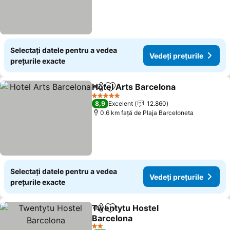
Selectați datele pentru a vedea
Vedeți prețurile
prețurile exacte
Hotel Arts Barcelona
Distribuiți
Adăugaţi la favorite
5 Stele
8,9
Excelent
12.860
0.6 km faţă de Plaja Barceloneta
Selectați datele pentru a vedea
Vedeți prețurile
prețurile exacte
Twentytu Hostel
Distribuiți
Adăugaţi la favorite
Barcelona
2 Stele