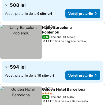
508 lei
Din
Vedeți prețurile de la
9 site-uri
Vedeți prețurile
Naitly Barcelona
Distribuiți
Adăugaţi la favorite
Poblenou
8,6
Excelent
5.849
1.4 km faţă de Sagrada Familia
594 lei
Din
Vedeți prețurile de la
10 site-uri
Vedeți prețurile
Golden Hotel Barcelona
Distribuiți
Adăugaţi la favorite
4 Stele
8,6
Excelent
5.462
1.4 km faţă de Plaja Barceloneta