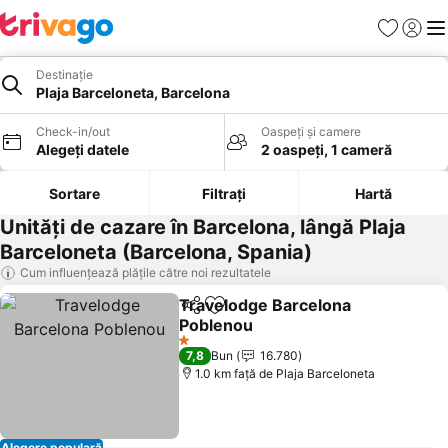
Favorite
Conect
Men
Destinație
Plaja Barceloneta, Barcelona
Check-in/out
Oaspeți și camere
Alegeți datele
2 oaspeți, 1 cameră
Sortare
Filtrați
Hartă
Unități de cazare în Barcelona, lângă Plaja
Barceloneta (Barcelona, Spania)
Cum influențează plățile către noi rezultatele
Travelodge Barcelona
Distribuiți
Adăugaţi la favorite
Poblenou
1 Stele
7,8
Bun
16.780
1.0 km faţă de Plaja Barceloneta
Alegere populară