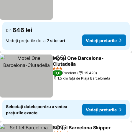
646 lei
Din
Vedeți prețurile de la
7 site-uri
Vedeți prețurile
Motel One Barcelona-
Distribuiți
Adăugaţi la favorite
Ciutadella
3 Stele
9,0
Excelent
15.420
1.5 km faţă de Plaja Barceloneta
Selectați datele pentru a vedea
Vedeți prețurile
prețurile exacte
Sofitel Barcelona Skipper
Distribuiți
Adăugaţi la favorite