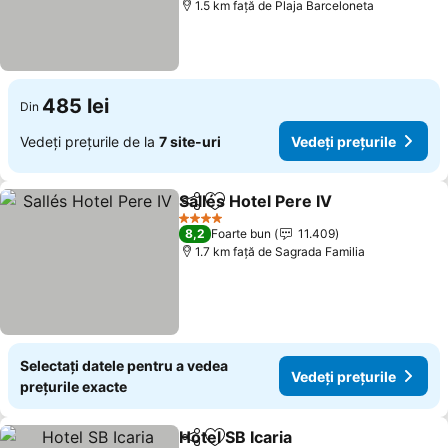
1.5 km faţă de Plaja Barceloneta
485 lei
Din
Vedeți prețurile de la
7 site-uri
Vedeți prețurile
Sallés Hotel Pere IV
Distribuiți
Adăugaţi la favorite
4 Stele
8,2
Foarte bun
11.409
1.7 km faţă de Sagrada Familia
Selectați datele pentru a vedea
Vedeți prețurile
prețurile exacte
Hotel SB Icaria
Distribuiți
Adăugaţi la favorite