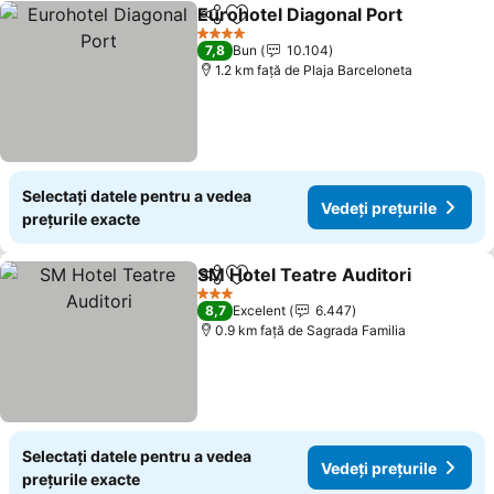
Eurohotel Diagonal Port
Distribuiți
Adăugaţi la favorite
4 Stele
7,8
Bun
10.104
1.2 km faţă de Plaja Barceloneta
Selectați datele pentru a vedea
Vedeți prețurile
prețurile exacte
SM Hotel Teatre Auditori
Distribuiți
Adăugaţi la favorite
3 Stele
8,7
Excelent
6.447
0.9 km faţă de Sagrada Familia
Selectați datele pentru a vedea
Vedeți prețurile
prețurile exacte