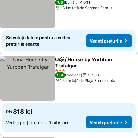
7,8
Bun
4.031
1.3 km faţă de Sagrada Familia
Selectați datele pentru a vedea
Vedeți prețurile
prețurile exacte
Uma House by Yurbban
Distribuiți
Adăugaţi la favorite
Trafalgar
3 Stele
9,4
Excelent
5.701
1.5 km faţă de Plaja Barceloneta
818 lei
Din
Vedeți prețurile de la
7 site-uri
Vedeți prețurile