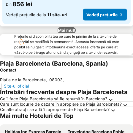
856 lei
Din
Vedeți prețurile de la
11 site-uri
Vedeți prețurile
Mai mult
Prețurile și disponibilitatea pe care le primim de la site-urile de
rezervări se modifică în permanență. Aceasta înseamnă că este
posibil să nu găsiți întotdeauna exact aceeași ofertă pe care ați
văzut-o pe trivago atunci când ajungeți pe site-ul de rezervări.
Plaja Barceloneta (Barcelona, Spania)
Contact
Platja de la Barceloneta
,
08003
,
|
Site-ul oficial
Întrebări frecvente despre Plaja Barceloneta
Ce îl face Plaja Barceloneta să fie renumit în Barcelona?
Care sunt locurile de cazare în apropiere de Plaja Barceloneta?
Ce alte atracții se află în apropiere de Plaja Barceloneta?
Mai multe Hoteluri de Top
Holiday Inn Express Barcelona - City 22@ By Ihg
Travelodge Barcelona Poblenou