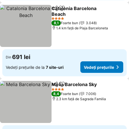
Catalonia Barcelona
Distribuiți
Adăugaţi la favorite
Beach
4 Stele
8,1
Foarte bun
3.048
1.4 km faţă de Plaja Barceloneta
691 lei
Din
Vedeți prețurile de la
7 site-uri
Vedeți prețurile
Melia Barcelona Sky
Distribuiți
Adăugaţi la favorite
4 Stele
8,4
Foarte bun
7.006
2.3 km faţă de Sagrada Familia