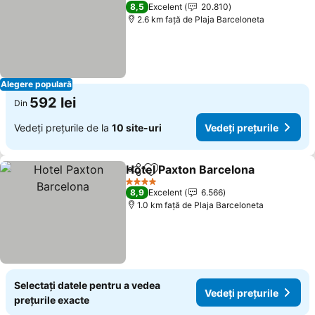
4 Stele
8,5
Excelent
20.810
2.6 km faţă de Plaja Barceloneta
Alegere populară
592 lei
Din
Vedeți prețurile de la
10 site-uri
Vedeți prețurile
Hotel Paxton Barcelona
Distribuiți
Adăugaţi la favorite
4 Stele
8,9
Excelent
6.566
1.0 km faţă de Plaja Barceloneta
Selectați datele pentru a vedea
Vedeți prețurile
prețurile exacte