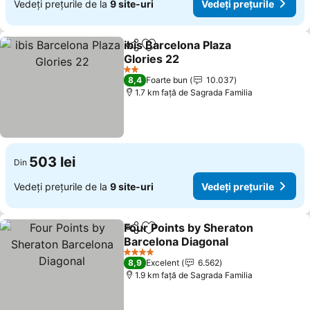
Vedeți prețurile de la
9 site-uri
Vedeți prețurile
ibis Barcelona Plaza
Distribuiți
Adăugaţi la favorite
Glories 22
2 Stele
8,4
Foarte bun
10.037
1.7 km faţă de Sagrada Familia
503 lei
Din
Vedeți prețurile de la
9 site-uri
Vedeți prețurile
Four Points by Sheraton
Distribuiți
Adăugaţi la favorite
Barcelona Diagonal
4 Stele
8,9
Excelent
6.562
1.9 km faţă de Sagrada Familia