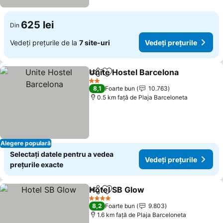
625 lei
Din
Vedeți prețurile de la
7 site-uri
Vedeți prețurile
Unite Hostel Barcelona
Distribuiți
Adăugaţi la favorite
2 Stele
8,1
Foarte bun
10.763
0.5 km faţă de Plaja Barceloneta
Alegere populară
Selectați datele pentru a vedea
Vedeți prețurile
prețurile exacte
Hotel SB Glow
Distribuiți
Adăugaţi la favorite
4 Stele
8,2
Foarte bun
9.803
1.6 km faţă de Plaja Barceloneta