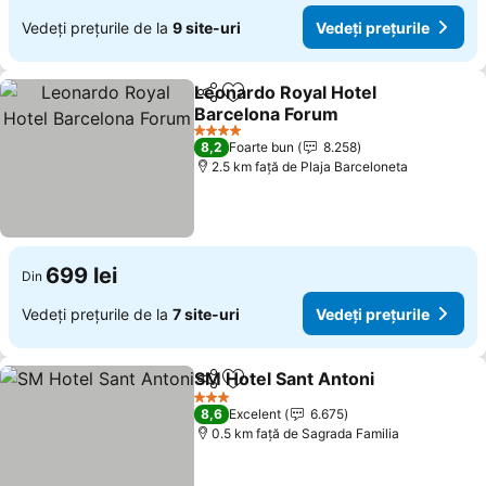
Vedeți prețurile de la
9 site-uri
Vedeți prețurile
Leonardo Royal Hotel
Distribuiți
Adăugaţi la favorite
Barcelona Forum
4 Stele
8,2
Foarte bun
8.258
2.5 km faţă de Plaja Barceloneta
699 lei
Din
Vedeți prețurile de la
7 site-uri
Vedeți prețurile
SM Hotel Sant Antoni
Distribuiți
Adăugaţi la favorite
3 Stele
8,6
Excelent
6.675
0.5 km faţă de Sagrada Familia