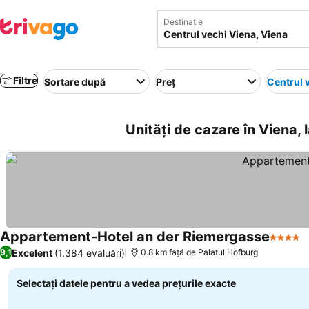
Destinație
Filtre
Sortare după
Preț
Centrul 
Unități de cazare în Viena,
Appartement-Hotel an der Riemergasse
4 Stele
Excelent
(1.384 evaluări)
9,1
0.8 km faţă de Palatul Hofburg
Selectați datele pentru a vedea prețurile exacte