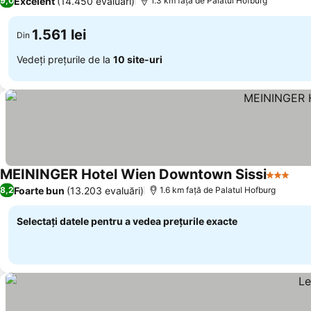
Excelent
(14.450 evaluări)
9,0
1.3 km faţă de Palatul Hofburg
1.561 lei
Din
Vedeți prețurile de la
10 site-uri
MEININGER Hotel Wien Downtown Sissi
3 Stele
Foarte bun
(13.203 evaluări)
8,2
1.6 km faţă de Palatul Hofburg
Selectați datele pentru a vedea prețurile exacte