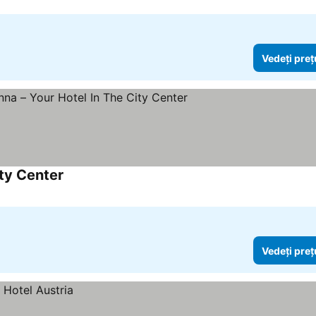
Vedeți preț
ity Center
Vedeți preț