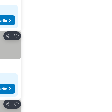
urile
Adăugaţi la favorite
Distribuiți
urile
Adăugaţi la favorite
Distribuiți