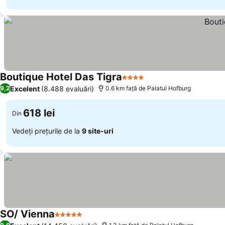
Boutique Hotel Das Tigra
4 Stele
Excelent
(8.488 evaluări)
9,2
0.6 km faţă de Palatul Hofburg
618 lei
Din
Vedeți prețurile de la
9 site-uri
SO/ Vienna
5 Stele