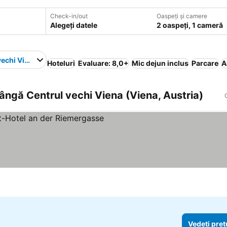
Check-in/out
Oaspeți și camere
Alegeți datele
2 oaspeți, 1 cameră
vechi Viena
Hoteluri
Evaluare: 8,0+
Mic dejun inclus
Parcare
A
 lângă Centrul vechi Viena (Viena, Austria)
Vedeți preț