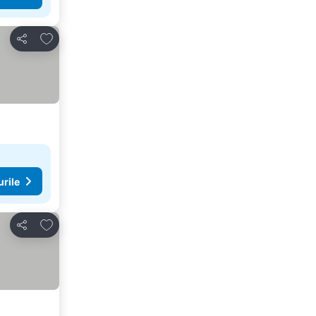
Adăugaţi la favorite
Distribuiți
urile
Adăugaţi la favorite
Distribuiți