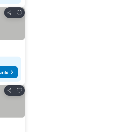
Adăugaţi la favorite
Distribuiți
urile
Adăugaţi la favorite
Distribuiți