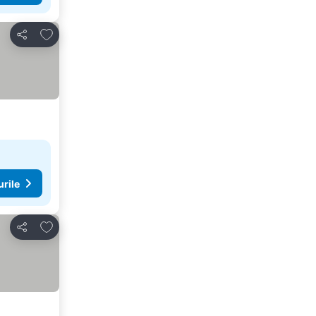
Adăugaţi la favorite
Distribuiți
urile
Adăugaţi la favorite
Distribuiți