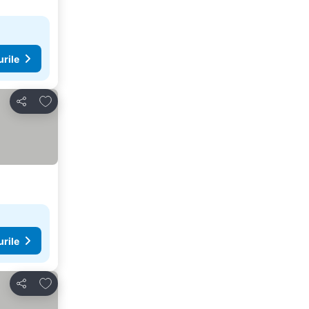
urile
Adăugaţi la favorite
Distribuiți
urile
Adăugaţi la favorite
Distribuiți