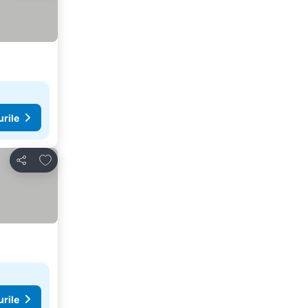
urile
Adăugaţi la favorite
Distribuiți
urile