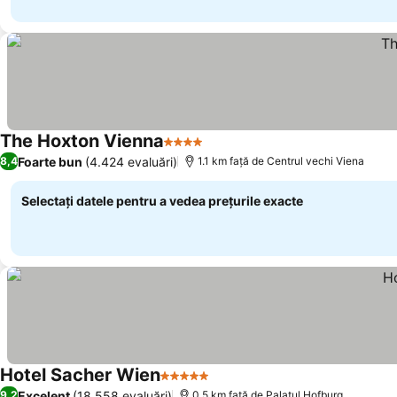
The Hoxton Vienna
4 Stele
Foarte bun
(4.424 evaluări)
8,4
1.1 km faţă de Centrul vechi Viena
Selectați datele pentru a vedea prețurile exacte
Hotel Sacher Wien
5 Stele
Excelent
(18.558 evaluări)
9,2
0.5 km faţă de Palatul Hofburg