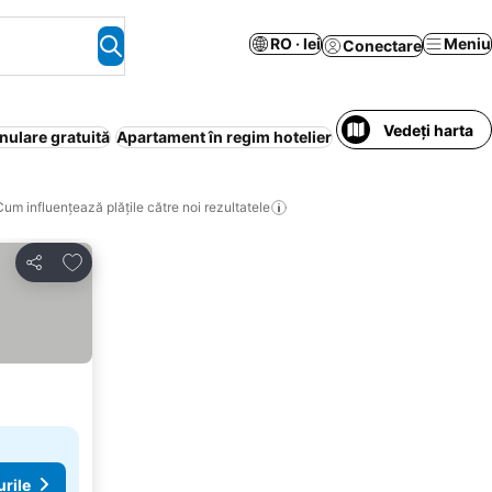
RO · lei
Meniu
Conectare
Vedeți harta
nulare gratuită
Apartament în regim hotelier
Aer condiționat
Wi-
Cum influențează plățile către noi rezultatele
Adăugaţi la favorite
Distribuiți
urile