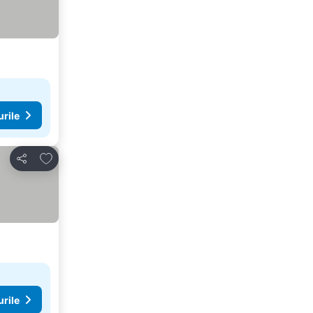
urile
Adăugaţi la favorite
Distribuiți
urile