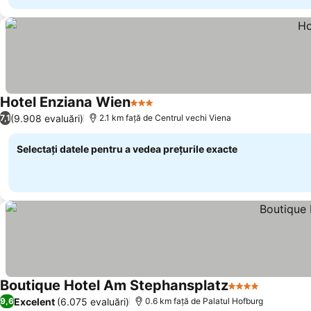
Hotel Enziana Wien
3 Stele
(9.908 evaluări)
7,1
2.1 km faţă de Centrul vechi Viena
Selectați datele pentru a vedea prețurile exacte
Boutique Hotel Am Stephansplatz
4 Stele
Excelent
(6.075 evaluări)
9,6
0.6 km faţă de Palatul Hofburg