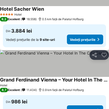
Hotel Sacher Wien
Vedeți prețurile
Hotel
5 Stele
9,2
Excelent
18.558
0.5 km faţă de Palatul Hofburg
3.884 lei
Din
Vedeți prețurile de la
9 site-uri
Vedeți prețurile
Distribuiți
Ad
Grand Ferdinand Vienna – Your Hotel In The City Center
Vedeți prețurile
Hotel
8,7
Excelent
11.434
0.9 km faţă de Palatul Hofburg
986 lei
Din