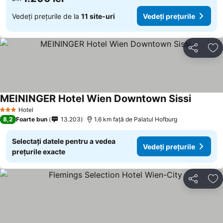
Vedeți prețurile de la
11 site-uri
Vedeți prețurile
Distribuiți
Ad
MEININGER Hotel Wien Downtown Sissi
Vedeți p
Hotel
3 Stele
8,2
Foarte bun
13.203
1.6 km faţă de Palatul Hofburg
Selectați datele pentru a vedea
Vedeți prețurile
prețurile exacte
Distribuiți
Ad