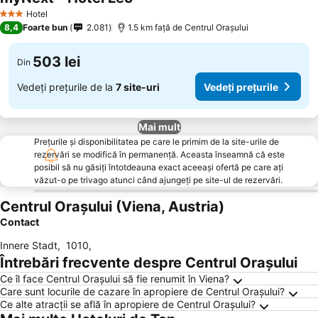
Vedeți prețurile
Hotel
3 Stele
8,4
Foarte bun
2.081
1.5 km faţă de Centrul Oraşului
503 lei
Din
Vedeți prețurile de la
7 site-uri
Vedeți prețurile
Mai mult
Prețurile și disponibilitatea pe care le primim de la site-urile de
rezervări se modifică în permanență. Aceasta înseamnă că este
posibil să nu găsiți întotdeauna exact aceeași ofertă pe care ați
văzut-o pe trivago atunci când ajungeți pe site-ul de rezervări.
Centrul Oraşului (Viena, Austria)
Contact
Innere Stadt
,
1010
,
Întrebări frecvente despre Centrul Oraşului
Ce îl face Centrul Oraşului să fie renumit în Viena?
Care sunt locurile de cazare în apropiere de Centrul Oraşului?
Ce alte atracții se află în apropiere de Centrul Oraşului?