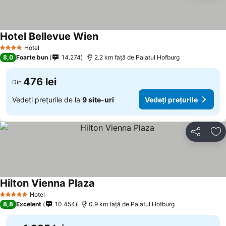
Hotel Bellevue Wien
Vedeți prețurile
Hotel
4 Stele
8,0
Foarte bun
14.274
2.2 km faţă de Palatul Hofburg
476 lei
Din
Vedeți prețurile de la
9 site-uri
Vedeți prețurile
Distribuiți
Ad
Hilton Vienna Plaza
Vedeți prețurile
Hotel
5 Stele
8,8
Excelent
10.454
0.9 km faţă de Palatul Hofburg