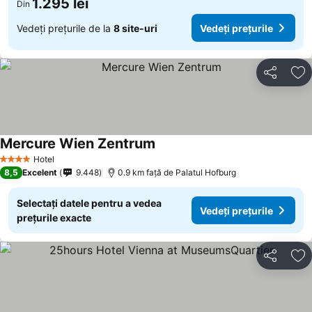
1.295 lei
Din
Vedeți prețurile de la
8 site-uri
Vedeți prețurile
Distribuiți
Ad
Mercure Wien Zentrum
Vedeți prețurile
Hotel
4 Stele
8,5
Excelent
9.448
0.9 km faţă de Palatul Hofburg
Selectați datele pentru a vedea
Vedeți prețurile
prețurile exacte
Distribuiți
Ad