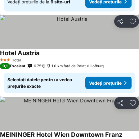
Vedeți prețurile de la
9 site-uri
Vedeți prețurile
Distribuiți
Ad
Hotel Austria
Vedeți prețurile
Hotel
3 Stele
9,1
Excelent
6.751
1.0 km faţă de Palatul Hofburg
Selectați datele pentru a vedea
Vedeți prețurile
prețurile exacte
Distribuiți
Ad
MEININGER Hotel Wien Downtown Franz
Vedeți 