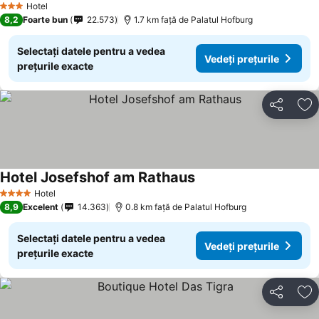
Hotel
3 Stele
8,2
Foarte bun
22.573
1.7 km faţă de Palatul Hofburg
Selectați datele pentru a vedea
Vedeți prețurile
prețurile exacte
Distribuiți
Ad
Hotel Josefshof am Rathaus
Vedeți prețurile
Hotel
4 Stele
8,9
Excelent
14.363
0.8 km faţă de Palatul Hofburg
Selectați datele pentru a vedea
Vedeți prețurile
prețurile exacte
Distribuiți
Ad