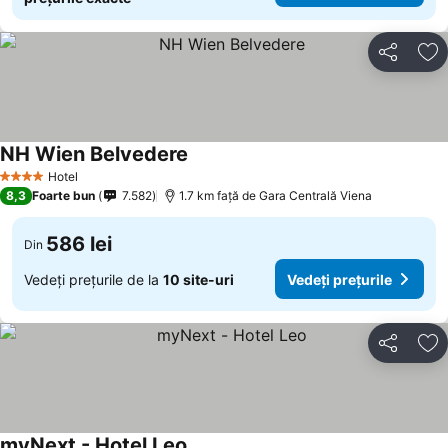
Distribuiți
Ad
NH Wien Belvedere
Vedeți prețurile
Hotel
4 Stele
8,3
Foarte bun
7.582
1.7 km faţă de Gara Centrală Viena
586 lei
Din
Vedeți prețurile de la
10 site-uri
Vedeți prețurile
Distribuiți
Ad
myNext - Hotel Leo