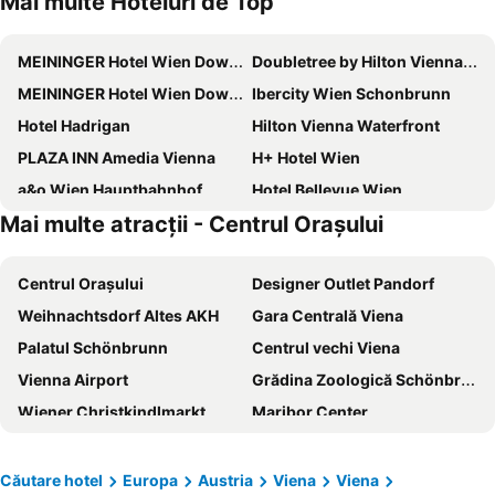
Mai multe Hoteluri de Top
MEININGER Hotel Wien Downtown Franz
Doubletree by Hilton Vienna Schonbrunn
MEININGER Hotel Wien Downtown Sissi
Ibercity Wien Schonbrunn
Hotel Hadrigan
Hilton Vienna Waterfront
PLAZA INN Amedia Vienna
H+ Hotel Wien
a&o Wien Hauptbahnhof
Hotel Bellevue Wien
Mai multe atracții - Centrul Oraşului
Melia Vienna
Hotel Indigo Vienna - Naschmarkt By Ihg
ibis budget Wien Messe
Hotel Astral Vienna
Centrul Oraşului
Designer Outlet Pandorf
Austria Trend Schloss Wilhelminenberg Wien
Intercontinental Hotels Vienna By Ihg
Weihnachtsdorf Altes AKH
Gara Centrală Viena
Florum Hotel
Arnes Hotel Vienna
Palatul Schönbrunn
Centrul vechi Viena
ibis budget Wien Sankt Marx
ibis Wien Mariahilf
Vienna Airport
Grădina Zoologică Schönbrunn
Clarion Hotel Vienna South
Novotel Wien City
Wiener Christkindlmarkt
Maribor Center
NH Danube City
Hampton By Hilton Vienna City West
Prater
Primăria din Viena
Bassena Wien Donaustadt
Hotel Fabrik Vösendorf
Stuhleck
Opera de Stat
Garner Hotel Vienna by IHG
Schild Rooms - Self Check-in - Nature and Wine Area Vienna
Căutare hotel
Europa
Austria
Viena
Viena