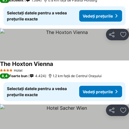
9,1
Excelent
1.384
0.8 km faţă de Palatul Hofburg
Selectați datele pentru a vedea
Vedeți prețurile
prețurile exacte
Distribuiți
Ad
The Hoxton Vienna
Vedeți prețurile
Hotel
4 Stele
8,4
Foarte bun
4.424
1.2 km faţă de Centrul Oraşului
Selectați datele pentru a vedea
Vedeți prețurile
prețurile exacte
Distribuiți
Ad