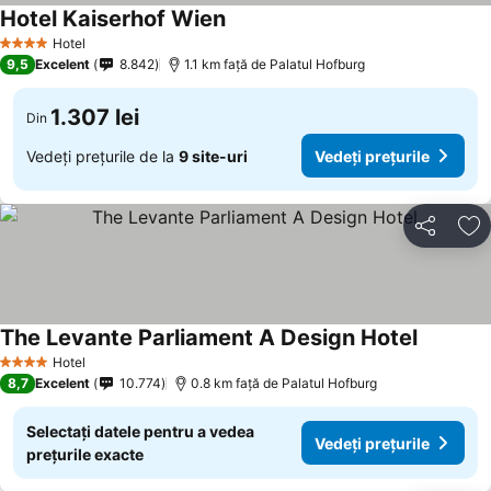
Hotel Kaiserhof Wien
Vedeți prețurile
Hotel
4 Stele
9,5
Excelent
8.842
1.1 km faţă de Palatul Hofburg
1.307 lei
Din
Vedeți prețurile de la
9 site-uri
Vedeți prețurile
Distribuiți
Ad
The Levante Parliament A Design Hotel
Vedeți pr
Hotel
4 Stele
8,7
Excelent
10.774
0.8 km faţă de Palatul Hofburg
Selectați datele pentru a vedea
Vedeți prețurile
prețurile exacte