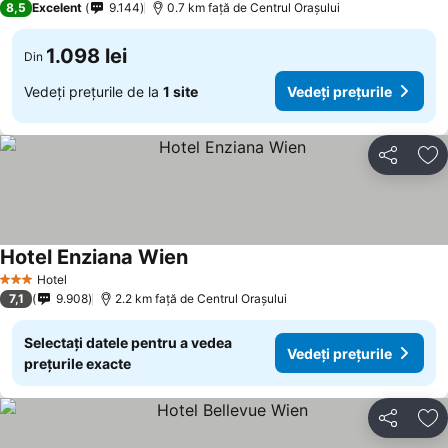
8,5
Excelent
9.144
0.7 km faţă de Centrul Oraşului
1.098 lei
Din
Vedeți prețurile de la
1 site
Vedeți prețurile
Distribuiți
Ad
Hotel Enziana Wien
Vedeți prețurile
Hotel
3 Stele
7,1
9.908
2.2 km faţă de Centrul Oraşului
Selectați datele pentru a vedea
Vedeți prețurile
prețurile exacte
Distribuiți
Ad