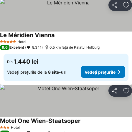
Distribuiți
Ad
Le Méridien Vienna
Vedeți prețurile
Hotel
5 Stele
8,6
Excelent
8.341
0.5 km faţă de Palatul Hofburg
1.440 lei
Din
Vedeți prețurile de la
8 site-uri
Vedeți prețurile
Distribuiți
Ad
Motel One Wien-Staatsoper
Vedeți prețurile
Hotel
3 Stele