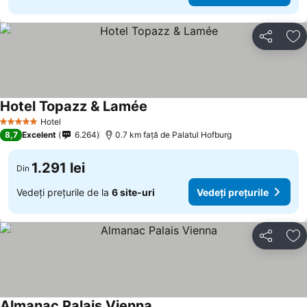
Distribuiți
Ad
Hotel Topazz & Lamée
Vedeți prețurile
Hotel
5 Stele
8,7
Excelent
6.264
0.7 km faţă de Palatul Hofburg
1.291 lei
Din
Vedeți prețurile de la
6 site-uri
Vedeți prețurile
Distribuiți
Ad
Almanac Palais Vienna