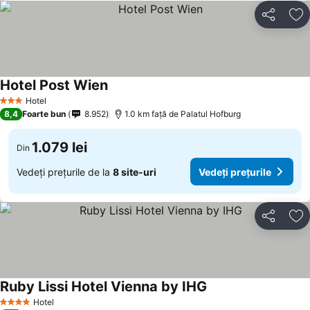
Distribuiți
Ad
Hotel Post Wien
Vedeți prețurile
Hotel
3 Stele
8,4
Foarte bun
8.952
1.0 km faţă de Palatul Hofburg
1.079 lei
Din
Vedeți prețurile de la
8 site-uri
Vedeți prețurile
Distribuiți
Ad
Ruby Lissi Hotel Vienna by IHG
Vedeți prețurile
Hotel
4 Stele