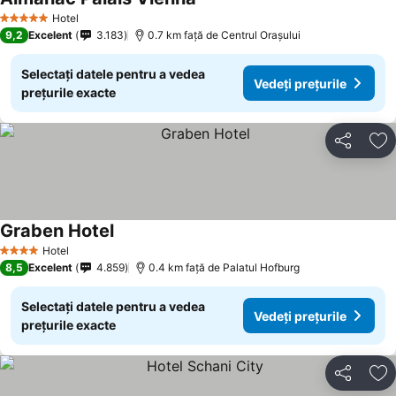
Vedeți prețurile
Hotel
5 Stele
9,2
Excelent
3.183
0.7 km faţă de Centrul Oraşului
Selectați datele pentru a vedea
Vedeți prețurile
prețurile exacte
Distribuiți
Ad
Graben Hotel
Vedeți prețurile
Hotel
4 Stele
8,5
Excelent
4.859
0.4 km faţă de Palatul Hofburg
Selectați datele pentru a vedea
Vedeți prețurile
prețurile exacte
Distribuiți
Ad