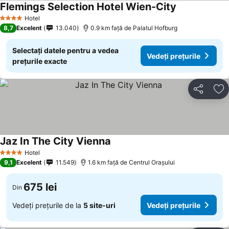
Flemings Selection Hotel Wien-City
Vedeți prețuri
Hotel
4 Stele
8,7
Excelent
13.040
0.9 km faţă de Palatul Hofburg
Selectați datele pentru a vedea
Vedeți prețurile
prețurile exacte
Distribuiți
Ad
Jaz In The City Vienna
Vedeți prețurile
Hotel
4 Stele
9,1
Excelent
11.549
1.6 km faţă de Centrul Oraşului
675 lei
Din
Vedeți prețurile de la
5 site-uri
Vedeți prețurile