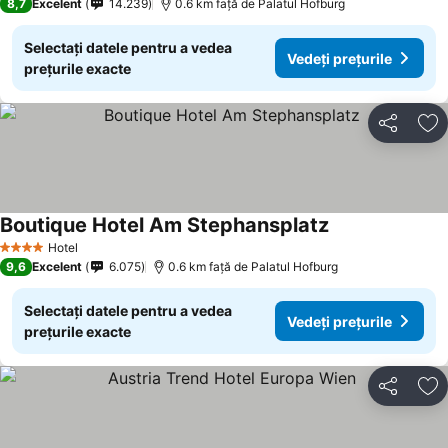
8,7
Excelent
14.239
0.6 km faţă de Palatul Hofburg
Selectați datele pentru a vedea
Vedeți prețurile
prețurile exacte
Distribuiți
Ad
Boutique Hotel Am Stephansplatz
Vedeți prețurile
Hotel
4 Stele
9,6
Excelent
6.075
0.6 km faţă de Palatul Hofburg
Selectați datele pentru a vedea
Vedeți prețurile
prețurile exacte
Distribuiți
Ad