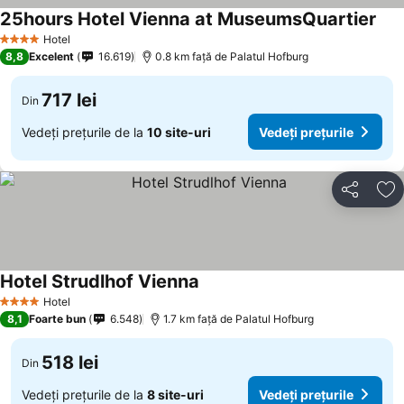
25hours Hotel Vienna at MuseumsQuartier
Vede
Hotel
4 Stele
8,8
Excelent
16.619
0.8 km faţă de Palatul Hofburg
717 lei
Din
Vedeți prețurile de la
10 site-uri
Vedeți prețurile
Distribuiți
Ad
Hotel Strudlhof Vienna
Vedeți prețurile
Hotel
4 Stele
8,1
Foarte bun
6.548
1.7 km faţă de Palatul Hofburg
518 lei
Din
Vedeți prețurile de la
8 site-uri
Vedeți prețurile