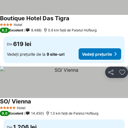
Boutique Hotel Das Tigra
Vedeți prețurile
Hotel
4 Stele
9,2
Excelent
8.488
0.6 km faţă de Palatul Hofburg
619 lei
Din
Vedeți prețurile de la
9 site-uri
Vedeți prețurile
Distribuiți
Ad
SO/ Vienna
Vedeți prețurile
Hotel
5 Stele
9,0
Excelent
14.450
1.3 km faţă de Palatul Hofburg
1.206 lei
Din