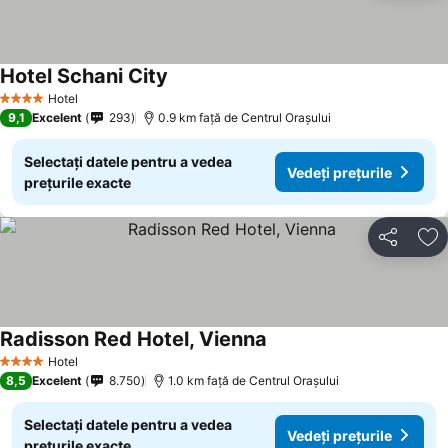
Hotel Schani City
Vedeți prețurile
Hotel
4 Stele
9,1
Excelent
293
0.9 km faţă de Centrul Oraşului
Selectați datele pentru a vedea
Vedeți prețurile
prețurile exacte
Distribuiți
Ad
Radisson Red Hotel, Vienna
Vedeți prețurile
Hotel
4 Stele
8,5
Excelent
8.750
1.0 km faţă de Centrul Oraşului
Selectați datele pentru a vedea
Vedeți prețurile
prețurile exacte