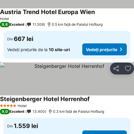
Austria Trend Hotel Europa Wien
Vedeți prețurile
Hotel
8,6
Excelent
11.306
0.5 km faţă de Palatul Hofburg
667 lei
Din
Vedeți prețurile de la
10 site-uri
Vedeți prețurile
Distribuiți
Ad
Steigenberger Hotel Herrenhof
Vedeți prețurile
Hotel
5 Stele
9,0
Excelent
13.400
0.3 km faţă de Palatul Hofburg
1.559 lei
Din