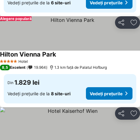
Vedeți prețurile de la
6 site-uri
Vedeți prețurile
Alegere populară
Distribuiți
Ad
Hilton Vienna Park
Vedeți prețurile
Hotel
5 Stele
8,5
Excelent
19.964
1.3 km faţă de Palatul Hofburg
1.829 lei
Din
Vedeți prețurile de la
8 site-uri
Vedeți prețurile
Distribuiți
Ad