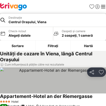
Favorite
Conect
Men
Destinație
Centrul Oraşului, Viena
Check-in/out
Oaspeți și camere
Alegeți datele
2 oaspeți, 1 cameră
Sortare
Filtrați
Hartă
Unități de cazare în Viena, lângă Centrul
Oraşului
Cum influențează plățile către noi rezultatele
Distribuiți
Ad
Appartement-Hotel an der Riemergasse
Vedeți p
Hotel
4 Stele