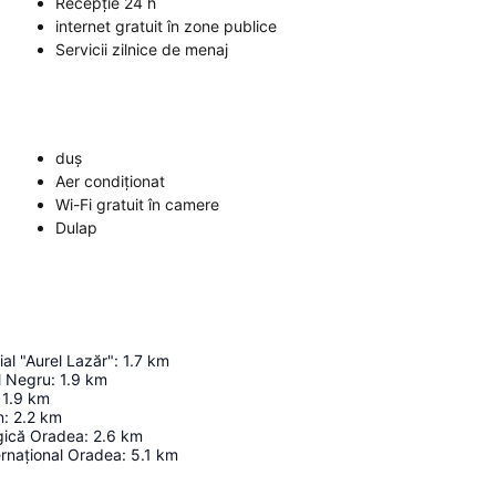
Recepție 24 h
internet gratuit în zone publice
Servicii zilnice de menaj
duș
Aer condiționat
Wi-Fi gratuit în camere
Dulap
al "Aurel Lazăr"
:
1.7
km
ul Negru
:
1.9
km
1.9
km
n
:
2.2
km
gică Oradea
:
2.6
km
ernațional Oradea
:
5.1
km