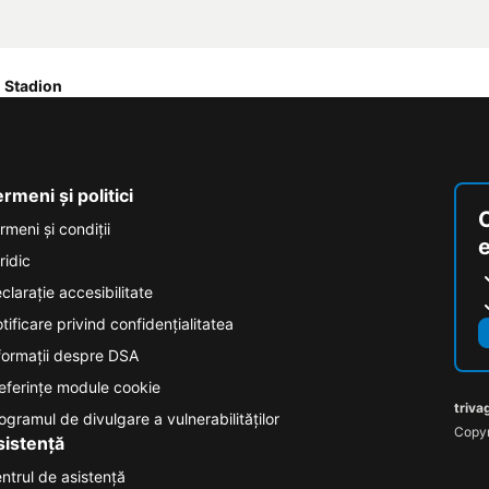
l Stadion
rmeni și politici
rmeni și condiţii
ridic
clarație accesibilitate
tificare privind confidențialitatea
formații despre DSA
eferințe module cookie
triva
ogramul de divulgare a vulnerabilităților
Copyr
sistență
ntrul de asistență