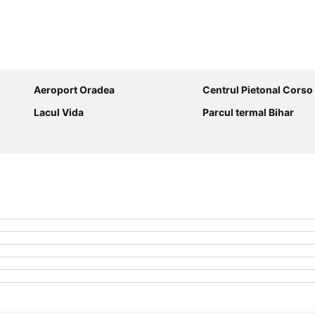
Hartă extinsă
Aeroport Oradea
Centrul Pietonal Corso - R
Lacul Vida
Parcul termal Bihar