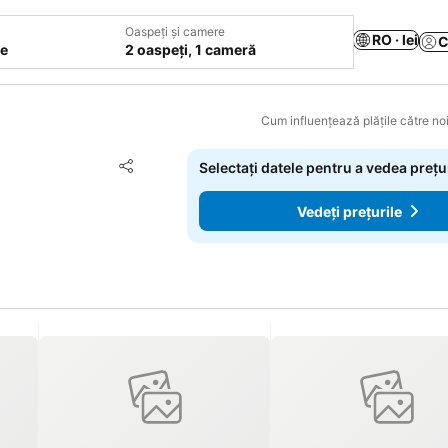
Oaspeți și camere
RO · lei
C
le
2 oaspeți, 1 cameră
Cum influențează plățile către noi
Adăugaţi la favorite
Selectați datele pentru a vedea prețu
Distribuiți
Vedeți prețurile