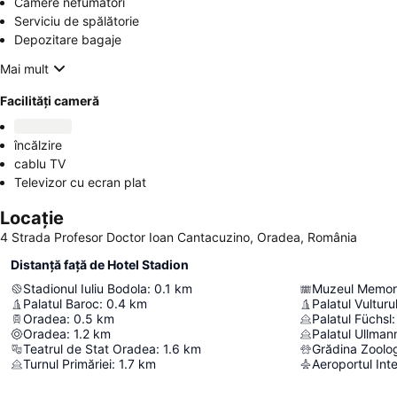
Camere nefumători
Serviciu de spălătorie
Depozitare bagaje
Mai mult
Facilități cameră
încălzire
cablu TV
Televizor cu ecran plat
Locație
4 Strada Profesor Doctor Ioan Cantacuzino, Oradea, România
Distanță față de Hotel Stadion
Stadionul Iuliu Bodola
:
0.1
km
Muzeul Memori
Palatul Baroc
:
0.4
km
Palatul Vultur
Oradea
:
0.5
km
Palatul Füchsl
:
Oradea
:
1.2
km
Palatul Ullman
Teatrul de Stat Oradea
:
1.6
km
Grădina Zoolo
Turnul Primăriei
:
1.7
km
Aeroportul Int