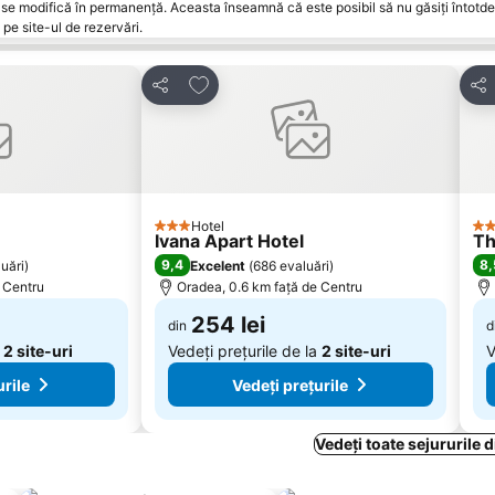
vări se modifică în permanență. Aceasta înseamnă că este posibil să nu găsiți întot
pe site-ul de rezervări.
orite
Adăugaţi la favorite
Distribuiți
Dist
Hotel
3 Stele
4 S
Ivana Apart Hotel
Th
9,4
8,
uări
)
Excelent
(
686 evaluări
)
 Centru
Oradea, 0.6 km faţă de Centru
254 lei
din
d
a
2 site-uri
Vedeți prețurile de la
2 site-uri
V
urile
Vedeți prețurile
Vedeți toate sejururile 