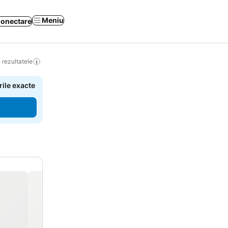
Meniu
onectare
 rezultatele
rile exacte