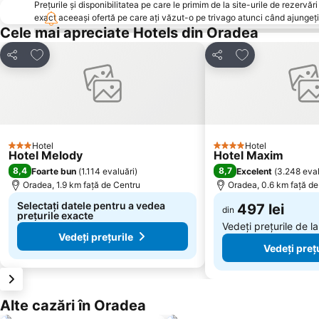
Prețurile și disponibilitatea pe care le primim de la site-urile de rezer
exact aceeași ofertă pe care ați văzut-o pe trivago atunci când ajungeți 
Cele mai apreciate Hotels din Oradea
Adăugaţi la favorite
Adăugaţi la fav
Distribuiți
Distribuiți
Hotel
Hotel
3 Stele
4 Stele
Hotel Melody
Hotel Maxim
8,4
8,7
Foarte bun
(
1.114 evaluări
)
Excelent
(
3.248 eval
Oradea, 1.9 km faţă de Centru
Oradea, 0.6 km faţă de
Selectați datele pentru a vedea
497 lei
din
prețurile exacte
Vedeți prețurile de l
Vedeți prețurile
Vedeți preț
Alte cazări în Oradea