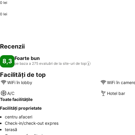
0 lei
0 lei
Recenzii
Foarte bun
8,3
pe baza a 275 evaluări de la site-uri de
top
Facilități de top
WiFi în lobby
WiFi în camer
A/C
Hotel bar
Toate facilitățile
Facilități proprietate
centru afaceri
Check-in/check-out expres
terasă