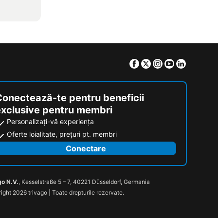
Facebook
Twitter
Instagram
Youtube
Linkedin
Conectează-te pentru beneficii
exclusive pentru membri
Personalizați-vă experiența
Oferte loialitate, prețuri pt. membri
Conectare
go N.V.
, Kesselstraße 5 – 7, 40221 Düsseldorf, Germania
ight 2026 trivago | Toate drepturile rezervate.