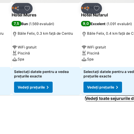
Adăugaţi la favorite
Adăugaţi la favori
Hotel
Hotel
2 Stele
3 Stele
Distribuiți
Distribuiți
Hotel Mures
Hotel Nufarul
7,5
9,0
Bun
(
1.569 evaluări
)
Excelent
(
1.091 evaluări
)
tru
Băile Felix, 0.3 km faţă de Centru
Băile Felix, 0.4 km faţă de 
WiFi gratuit
WiFi gratuit
Piscină
Piscină
Spa
Spa
Vedeți prețurile
Vedeți prețurile
Selectați datele pentru a vedea
Selectați datele pentru a ve
prețurile exacte
prețurile exacte
Vedeți prețurile
Vedeți prețurile
Vedeți toate sejururile 