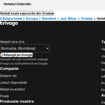
Hoteluri Debrețin
Vedeți toate sejururile din Oradea
Căutare hotel
Europa
România
Jud. Bihor
Oradea
Hote
Alegeţi ţara dvs.
Te
Te
Adaugă pe Google
Ju
Găsește-ne ușor rezultatele: adaugă
De
trivago ca sursă preferată pe Google.
Companie
No
Despre noi
In
Joburi disponibile
Pr
Relații investitori
Pr
A
Presă
Produsele noastre
Ce