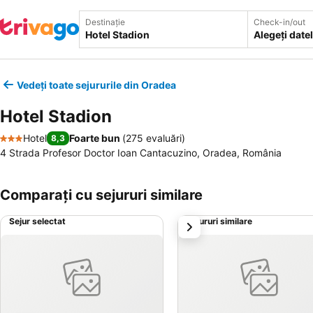
Destinație
Check-in/out
Alegeți date
Vedeți toate sejururile din Oradea
Hotel Stadion
Hotel
Foarte bun
(
275 evaluări
)
8,3
3 Stele
4 Strada Profesor Doctor Ioan Cantacuzino, Oradea, România
Comparați cu sejururi similare
Sejur selectat
Sejururi similare
următorul