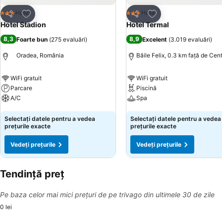
Adăugaţi la favorite
Adăugaţi la favorite
Hotel
Hotel
3 Stele
3 Stele
Distribuiți
Distribuiți
Hotel Stadion
Hotel Termal
8,3
8,9
Foarte bun
(
275 evaluări
)
Excelent
(
3.019 evaluări
)
Oradea, România
Băile Felix, 0.3 km faţă de Cen
WiFi gratuit
WiFi gratuit
Parcare
Piscină
A/C
Spa
Vedeți prețurile
Vedeți prețurile
Selectați datele pentru a vedea
Selectați datele pentru a vedea
prețurile exacte
prețurile exacte
Vedeți prețurile
Vedeți prețurile
Tendință preț
Pe baza celor mai mici prețuri de pe trivago din ultimele 30 de zile
0 lei