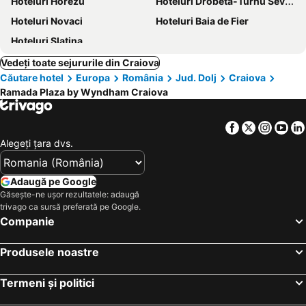
Hoteluri Horezu
Hoteluri Drobeta-Turnu Severin
Hoteluri Novaci
Hoteluri Baia de Fier
Hoteluri Slatina
Vedeți toate sejururile din Craiova
Căutare hotel
Europa
România
Jud. Dolj
Craiova
Ramada Plaza by Wyndham Craiova
Facebook
Twitter
Insta
Yo
Alegeţi ţara dvs.
Adaugă pe Google
Găsește-ne ușor rezultatele: adaugă
trivago ca sursă preferată pe Google.
Companie
Produsele noastre
Termeni și politici