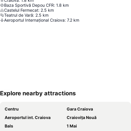
Craiova
:
1.8
km
Baza Sportivă Depou CFR
:
1.8
km
Castelul Fermecat
:
2.5
km
Teatrul de Vară
:
2.5
km
Aeroportul Internațional Craiova
:
7.2
km
Explore nearby attractions
Hartă extinsă
Centru
Gara Craiova
Aeroportul int. Craiova
Craiovița Nouă
Bals
1 Mai