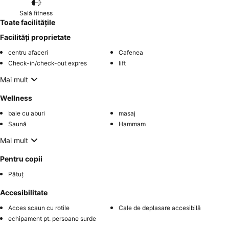
Sală fitness
Toate facilitățile
Facilități proprietate
centru afaceri
Cafenea
Check-in/check-out expres
lift
Mai mult
Wellness
baie cu aburi
masaj
Saună
Hammam
Mai mult
Pentru copii
Pătuț
Accesibilitate
Acces scaun cu rotile
Cale de deplasare accesibilă
echipament pt. persoane surde