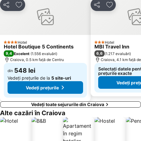
Distribuiți
Adăugaţi la favorite
Distribuiți
Adăugaţi la f
Hotel
Hotel
4 Stele
3 Stele
Hotel Boutique 5 Continents
MBI Travel Inn
9,4
6,6
Excelent
(
1.556 evaluări
)
(
1.217 evaluări
)
Craiova, 0.5 km faţă de Centru
Craiova, 4.1 km faţă d
Selectați datele pen
548 lei
din
prețurile exacte
Vedeți prețurile de la
5 site-uri
Vedeți preț
Vedeți prețurile
Vedeți toate sejururile din Craiova
Alte cazări în Craiova