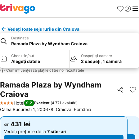
Favorite
Conect
Men
Vedeți toate sejururile din Craiova
Destinație
Ramada Plaza by Wyndham Craiova
Check-in/out
Oaspeți și camere
Alegeți datele
2 oaspeți, 1 cameră
Cum influențează plățile către noi rezultatele
Ramada Plaza by Wyndham
Craiova
Distribuiți
Ad
Hotel
9,2
Excelent
(
4.771 evaluări
)
4 Stele
Calea București 1, 200678, Craiova, România
431 lei
431 lei
din
din
Vedeți prețurile de la
7 site-uri
Vedeți prețurile de la
7 site-uri