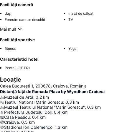
Facilități cameră
duș
masă de călcat
Ferestre care se deschid
TV
Mai mult
Facilități sportive
fitness
Yoga
Caracteristici hotel
Pentru LGBTQ+
Locație
Calea București 1, 200678, Craiova, România
Distanță față de Ramada Plaza by Wyndham Craiova
Muzeul de Artă
:
0.2
km
Teatrul Național Marin Sorescu
:
0.3
km
Muzeul Teatrului Național "Marin Sorescu"
:
0.3
km
Prefectura Județului Dolj
:
0.4
km
Casa Pessicu
:
0.4
km
Craiova
:
0.5
km
Stadionul Ion Oblemenco
:
1.3
km