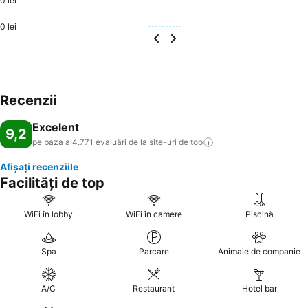
0 lei
0 lei
Recenzii
Excelent
9,2
pe baza a 4.771 evaluări de la site-uri de
top
Afișați recenziile
Facilități de top
WiFi în lobby
WiFi în camere
Piscină
Spa
Parcare
Animale de companie
A/C
Restaurant
Hotel bar