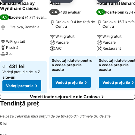
Distribuiți
Adăugaţi la favorite
Distribuiți
Adăugaţi la favorite
Distribuiți
Adăugaţi 
Ramada Plaza by
Plaza
Hotel Turist Behar
Wyndham Craiova
7,4
8,2
(
486 evaluări
)
Foarte bun
(
234 
9,2
Excelent
(
4.771 evaluări
)
Craiova, 0.4 km faţă de
Craiova, 16.7 km fa
Centru
Centru
Craiova, România
WiFi gratuit
WiFi gratuit
WiFi gratuit
Parcare
Parcare
Piscină
A/C
Restaurant
Spa
Selectați datele pentru
Selectați datele pen
a vedea prețurile
a vedea prețurile
431 lei
din
exacte
exacte
Vedeți prețurile de la
7
site-uri
Vedeți prețurile
Vedeți prețurile
Vedeți prețurile
Vedeți toate sejururile din Craiova
Tendință preț
Pe baza celor mai mici prețuri de pe trivago din ultimele 30 de zile
0 lei