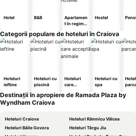
Hotel
B&B
Apartamen
Hostel
Pens
t în regim
hotelier
Categorii populare de hoteluri în Craiova
Hoteluri
Hoteluri cu
Hoteluri
Hoteluri cu
Hotel
ieftine
piscină
care
spa
parc
acceptă
Destinații în apropiere de Ramada Plaza by
animale
Wyndham Craiova
Hoteluri Craiova
Hoteluri Râmnicu Vâlcea
Hoteluri Băile Govora
Hoteluri Târgu Jiu