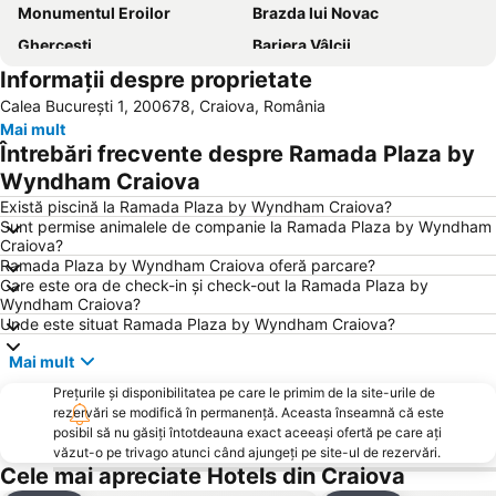
Monumentul Eroilor
Brazda lui Novac
Ghercești
Bariera Vâlcii
Informații despre proprietate
Sărari
Brestei
Calea București 1, 200678, Craiova, România
Restaurantul Rex
Lascăr Catargiu
Mai mult
Siloz
Bordei
Întrebări frecvente despre Ramada Plaza by
Fața Luncii
Popoveni
Wyndham Craiova
Există piscină la Ramada Plaza by Wyndham Craiova?
Sunt permise animalele de companie la Ramada Plaza by Wyndham
Craiova?
Ramada Plaza by Wyndham Craiova oferă parcare?
Care este ora de check-in și check-out la Ramada Plaza by
Wyndham Craiova?
Unde este situat Ramada Plaza by Wyndham Craiova?
Mai mult
Prețurile și disponibilitatea pe care le primim de la site-urile de
rezervări se modifică în permanență. Aceasta înseamnă că este
posibil să nu găsiți întotdeauna exact aceeași ofertă pe care ați
văzut-o pe trivago atunci când ajungeți pe site-ul de rezervări.
Cele mai apreciate Hotels din Craiova