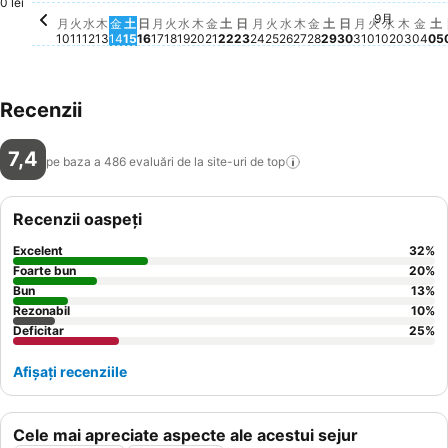
0 lei
9月
火, 8月 11
Nu există preț disponibil pentru această dată
水, 8月 12
Nu există preț disponibil pentru această dată
木, 8月 13
Nu există preț disponibil pentru această dată
金, 8月 14
Nu există preț disponibil pentru această da
火, 8月 18
Nu există preț disponibil pentru ace
水, 8月 19
Nu există preț disponibil pentru a
木, 8月 20
Nu există preț disponibil pentru 
金, 8月 21
Nu există preț disponibil pentr
火, 8月 25
Nu există preț disponib
水, 8月 26
Nu există preț dispon
木, 8月 27
Nu există preț disp
金, 8月 28
Nu există preț di
火, 9月 01
Nu există
水, 9月 
Nu exis
木, 9
Nu ex
金, 
Nu 
土
N
月
火
水
木
金
土
日
月
火
水
木
金
土
日
月
火
水
木
金
土
日
月
火
水
木
金
土
10
11
12
13
14
15
16
17
18
19
20
21
22
23
24
25
26
27
28
29
30
31
01
02
03
04
05
Recenzii
7,4
pe baza a 486 evaluări de la site-uri de
top
Recenzii oaspeți
Excelent
32
%
Foarte bun
20
%
Bun
13
%
Rezonabil
10
%
Deficitar
25
%
Afișați recenziile
Cele mai apreciate aspecte ale acestui sejur