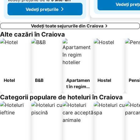
Vedeți preț
Vedeți prețurile
Vedeți toate sejururile din Craiova
Alte cazări în Craiova
Hotel
B&B
Apartamen
Hostel
Pens
t în regim
hotelier
Categorii populare de hoteluri în Craiova