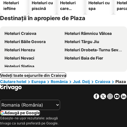
Hoteluri
Hoteluri cu
Hoteluri
Hoteluri cu
Hotel
ieftine
piscină
care
spa
parc
acceptă
Destinații în apropiere de Plaza
animale
Hoteluri Craiova
Hoteluri Râmnicu Vâlcea
Hoteluri Băile Govora
Hoteluri Târgu Jiu
Hoteluri Horezu
Hoteluri Drobeta-Turnu Severin
Hoteluri Novaci
Hoteluri Baia de Fier
Hoteluri Slatina
Vedeți toate sejururile din Craiova
Căutare hotel
Europa
România
Jud. Dolj
Craiova
Plaza
Facebook
Twitter
Insta
Yo
Adaugă pe Google
Găsește-ne ușor rezultatele: adaugă
trivago ca sursă preferată pe Google.