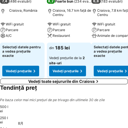
7,4
8,2
6,8
(
486 evaluări
)
Foarte bun
(
234 evaluări
)
(
183 evaluări
)
Craiova, România
Craiova, 16.7 km faţă de
Craiova, 7.8 km faţ
Centru
Centru
WiFi gratuit
WiFi gratuit
WiFi gratuit
Parcare
Parcare
Parcare
A/C
Restaurant
Animale de compan
Selectați datele pentru
185 lei
Selectați datele pen
din
a vedea prețurile
a vedea prețurile
exacte
exacte
Vedeți prețurile de la
2
site-uri
Vedeți prețurile
Vedeți prețurile
Vedeți prețurile
Vedeți toate sejururile din Craiova
Tendință preț
Pe baza celor mai mici prețuri de pe trivago din ultimele 30 de zile
500 l
ei
250 l
土, 8月 15
500 lei
土, 8月 22
500 lei
土, 8月 29
500 lei
ei
8月
月, 8月 10
410 lei
日, 8月 16
410 lei
月, 8月 17
410 lei
日, 8月 23
410 lei
月, 8月 24
410 lei
日, 8月 30
410 lei
月, 8月 31
410 lei