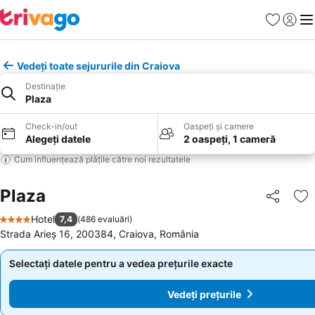
Favorite
Conect
Men
Vedeți toate sejururile din Craiova
Destinație
Plaza
Check-in/out
Oaspeți și camere
Alegeți datele
2 oaspeți, 1 cameră
Cum influențează plățile către noi rezultatele
Plaza
Distribuiți
Ad
Hotel
7,4
(
486 evaluări
)
4 Stele
Strada Arieș 16, 200384, Craiova, România
Selectați datele pentru a vedea prețurile exacte
Selectați datele pentru a vedea prețurile exacte
Vedeți prețurile
Vedeți prețurile