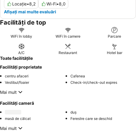
Locație
•
8,2
Wi-Fi
•
8,0
Afișați mai multe evaluări
Facilități de top
WiFi în lobby
WiFi în camere
Parcare
A/C
Restaurant
Hotel bar
Toate facilitățile
Facilități proprietate
centru afaceri
Cafenea
Vestibul/foaier
Check-in/check-out expres
Mai mult
Facilități cameră
duș
masă de călcat
Ferestre care se deschid
Mai mult