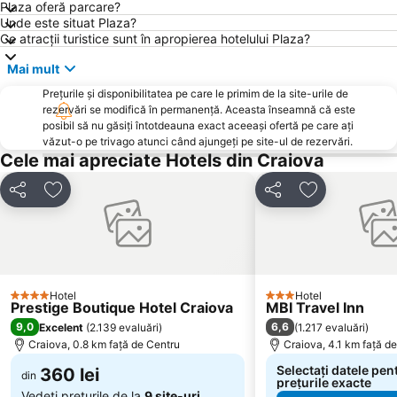
Plaza oferă parcare?
Unde este situat Plaza?
Ce atracții turistice sunt în apropierea hotelului Plaza?
Mai mult
Prețurile și disponibilitatea pe care le primim de la site-urile de
rezervări se modifică în permanență. Aceasta înseamnă că este
posibil să nu găsiți întotdeauna exact aceeași ofertă pe care ați
văzut-o pe trivago atunci când ajungeți pe site-ul de rezervări.
Cele mai apreciate Hotels din Craiova
Distribuiți
Adăugaţi la favorite
Distribuiți
Adăugaţi la f
Hotel
Hotel
4 Stele
3 Stele
Prestige Boutique Hotel Craiova
MBI Travel Inn
9,0
6,6
Excelent
(
2.139 evaluări
)
(
1.217 evaluări
)
Craiova, 0.8 km faţă de Centru
Craiova, 4.1 km faţă d
Selectați datele pen
360 lei
din
prețurile exacte
Vedeți prețurile de la
9 site-uri