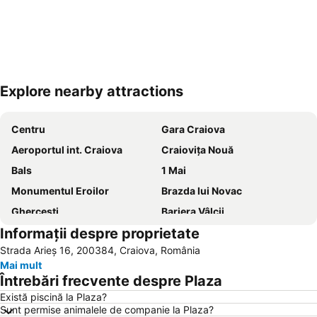
Explore nearby attractions
Hartă extinsă
Centru
Gara Craiova
Aeroportul int. Craiova
Craiovița Nouă
Bals
1 Mai
Monumentul Eroilor
Brazda lui Novac
Ghercești
Bariera Vâlcii
Informații despre proprietate
Sărari
Brestei
Strada Arieș 16, 200384, Craiova, România
Restaurantul Rex
Lascăr Catargiu
Mai mult
Siloz
Bordei
Întrebări frecvente despre Plaza
Popoveni
Fața Luncii
Există piscină la Plaza?
Sunt permise animalele de companie la Plaza?