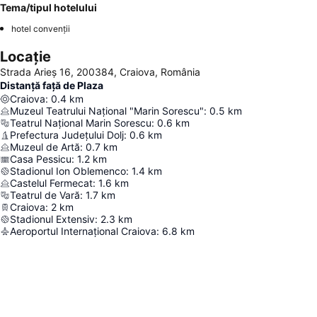
Tema/tipul hotelului
hotel convenții
Locație
Strada Arieș 16, 200384, Craiova, România
Distanță față de Plaza
Craiova
:
0.4
km
Muzeul Teatrului Național "Marin Sorescu"
:
0.5
km
Teatrul Național Marin Sorescu
:
0.6
km
Prefectura Județului Dolj
:
0.6
km
Muzeul de Artă
:
0.7
km
Casa Pessicu
:
1.2
km
Stadionul Ion Oblemenco
:
1.4
km
Castelul Fermecat
:
1.6
km
Teatrul de Vară
:
1.7
km
Craiova
:
2
km
Stadionul Extensiv
:
2.3
km
Aeroportul Internațional Craiova
:
6.8
km