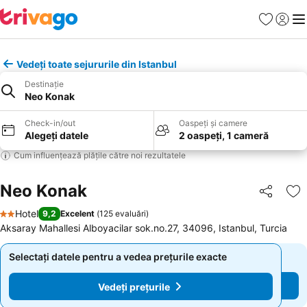
Favorite
Conect
Men
Vedeți toate sejururile din Istanbul
Destinație
Neo Konak
Check-in/out
Oaspeți și camere
Alegeți datele
2 oaspeți, 1 cameră
Cum influențează plățile către noi rezultatele
Neo Konak
Distribuiți
Ad
Hotel
9,2
Excelent
(
125 evaluări
)
2 Stele
Aksaray Mahallesi Alboyacilar sok.no.27, 34096, Istanbul, Turcia
Selectați datele pentru a vedea prețurile exacte
Selectați datele pentru a vedea prețurile exacte
Vedeți prețurile
Vedeți prețurile