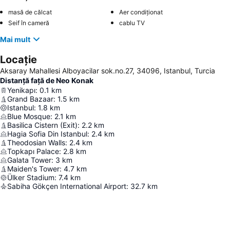
masă de călcat
Aer condiționat
Seif în cameră
cablu TV
Mai mult
Locație
Aksaray Mahallesi Alboyacilar sok.no.27, 34096, Istanbul, Turcia
Distanță față de Neo Konak
Yenikapı
:
0.1
km
Grand Bazaar
:
1.5
km
Istanbul
:
1.8
km
Blue Mosque
:
2.1
km
Basilica Cistern (Exit)
:
2.2
km
Hagia Sofia Din Istanbul
:
2.4
km
Theodosian Walls
:
2.4
km
Topkapı Palace
:
2.8
km
Galata Tower
:
3
km
Maiden's Tower
:
4.7
km
Ülker Stadium
:
7.4
km
Sabiha Gökçen International Airport
:
32.7
km