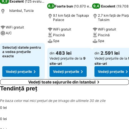
9,2
Excelent
(
125 evaluări
)
8,3
9,4
Foarte bun
(
10.670 evaluări
)
Excelent
(
19.708
Istanbul, Turcia
9.1 km faţă de Topkapı
2.7 km faţă de Piaţ
Palace
Taksim
WiFi gratuit
WiFi gratuit
WiFi gratuit
A/C
Piscină
Piscină
Spa
Spa
Selectați datele pentru
a vedea prețurile
483 lei
2.591 lei
din
din
exacte
Vedeți prețurile de la
9
Vedeți prețurile de la
site-uri
site-uri
Vedeți prețurile
Vedeți prețurile
Vedeți prețurile
Vedeți toate sejururile din Istanbul
Tendință preț
Pe baza celor mai mici prețuri de pe trivago din ultimele 30 de zile
0 lei
0 lei