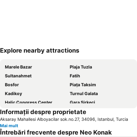
Explore nearby attractions
Hartă extinsă
Marele Bazar
Plaja Tuzla
Sultanahmet
Fatih
Bosfor
Piaţa Taksim
Kadikoy
Turnul Galata
Halic Congress Center
Gara Sirkeci
Informații despre proprietate
Moscheea albastră
Istanbul Anatolian Side
Aksaray Mahallesi Alboyacilar sok.no.27, 34096, Istanbul, Turcia
Istanbul Airport
Hagia Sofia
Mai mult
Aeroportul int. Sabiha Gokcen Istanbul
Stația de metrou Aksaray
Întrebări frecvente despre Neo Konak