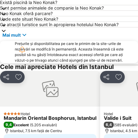
Piața Moscheea Albastră
Eminonu
Există piscină la Neo Konak?
Sunt permise animalele de companie la Neo Konak?
Besiktas
Galata
Neo Konak oferă parcare?
Esenler Bus Terminal
Istanbul European Side
Unde este situat Neo Konak?
Ce atracții turistice sunt în apropierea hotelului Neo Konak?
Bakırköy
Caddebostan
Mai mult
Taksim Metro Station
Istanbul University
Prețurile și disponibilitatea pe care le primim de la site-urile de
Topkapı Palace
Strada Istiklal
rezervări se modifică în permanență. Aceasta înseamnă că este
Zeytinburnu
4 Levent Subway Station
posibil să nu găsiți întotdeauna exact aceeași ofertă pe care ați
văzut-o pe trivago atunci când ajungeți pe site-ul de rezervări.
Gebze
Basaksehir Fatih Terim Stadium
Cele mai apreciate Hotels din Istanbul
Galata Bridge
Buyukada
Distribuiți
Adăugaţi la favorite
Distribuiți
Adăugaţi
Istanbul Park
Yalova Thermal Springs
Üsküdar
Bosphorus Bridge
Tuyap Fuar Ve Kongre Merkezi
Tüpraş Stadium
Cartierul comercial Nisantası
Atakoy Plus
Hotel
Hotel
5 Stele
Maltepe
Karakoy Limani
Mandarin Oriental Bosphorus, Istanbul
Valide i Suit
9,4
6,4
Excelent
(
5.205 evaluări
)
(
585 evaluări
)
Platform Merter
Kagithane
Istanbul, 7.5 km faţă de Centru
Istanbul, 4.5 km
Esenler
Kartal