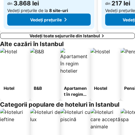
3.868 lei
217 lei
din
din
Vezneciler Subway Station
Ortakoy
Vedeți prețurile de la
8 site-uri
Vedeți prețuril
Vedeți prețurile
Vedeți
Vedeți toate sejururile din Istanbul
Alte cazări în Istanbul
Hotel
B&B
Apartamen
Hostel
Pens
t în regim
hotelier
Categorii populare de hoteluri în Istanbul