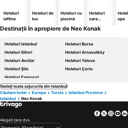
Hoteluri
Hoteluri de
Hoteluri cu
Hoteluri
Hotel
ieftine
lux
piscină
care
spa
acceptă
Destinații în apropiere de Neo Konak
animale
Hoteluri Istanbul
Hoteluri Bursa
Hoteluri Silivri
Hoteluri Arnavutköy
Hoteluri Avcilar
Hoteluri Yalova
Hoteluri Şile
Hoteluri Çorlu
Hoteluri Esenyurt
Vedeți toate sejururile din Istanbul
Căutare hotel
Europa
Turcia
Istanbul Province
Istanbul
Neo Konak
Facebook
Twitter
Insta
Yo
Alegeţi ţara dvs.