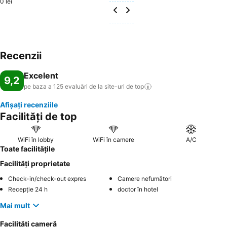
0 lei
Recenzii
Excelent
9,2
pe baza a 125 evaluări de la site-uri de
top
Afișați recenziile
Facilități de top
WiFi în lobby
WiFi în camere
A/C
Toate facilitățile
Facilități proprietate
Check-in/check-out expres
Camere nefumători
Recepție 24 h
doctor în hotel
Mai mult
Facilități cameră